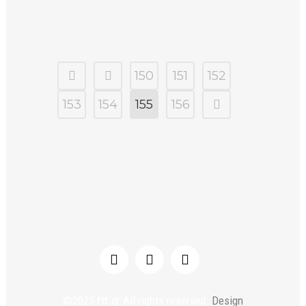
150
151
152
153
154
155
156
©2025 ftt.gr All rights reserved.
Design