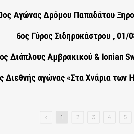
0ος Αγώνας Δρόμου Παπαδάτου Ξηρομ
6ος Γύρος Σιδηροκάστρου , 01/08
ος Διάπλους Αμβρακικού & Ionian Sw
ς Διεθνής αγώνας «Στα Χνάρια των Η
1
2
3
4
5