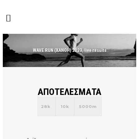
WAVE RUN (ΧΑΝΘΗ) 2023, live results
ΑΠΟΤΕΛΕΣΜΑΤΑ
28k
10k
5000m