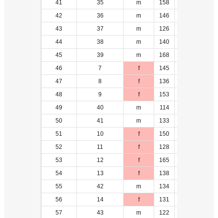
41
35
m
158
6
42
36
m
146
7
43
37
m
126
11
44
38
m
140
17
45
39
m
168
18
46
7
f
145
1
47
8
f
136
3
48
9
f
153
4
49
40
m
114
12
50
41
m
133
8
51
10
f
150
1
52
11
f
128
2
53
12
f
165
2
54
13
f
138
5
55
42
m
134
13
56
14
f
131
3
57
43
m
122
9