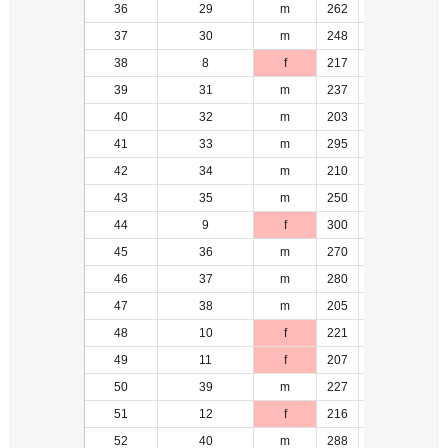
36
29
m
262
4
37
30
m
248
14
38
8
f
217
2
39
31
m
237
5
40
32
m
203
6
41
33
m
295
6
42
34
m
210
7
43
35
m
250
8
44
9
f
300
2
45
36
m
270
15
46
37
m
280
9
47
38
m
205
16
48
10
f
221
2
49
11
f
207
3
50
39
m
227
17
51
12
f
216
4
52
40
m
288
18