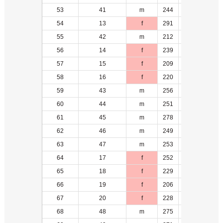
53
41
m
244
19
54
13
f
291
3
55
42
m
212
5
56
14
f
239
2
57
15
f
209
5
58
16
f
220
6
59
43
m
256
6
60
44
m
251
10
61
45
m
278
11
62
46
m
249
20
63
47
m
253
7
64
17
f
252
7
65
18
f
229
3
66
19
f
206
4
67
20
f
228
3
68
48
m
275
8