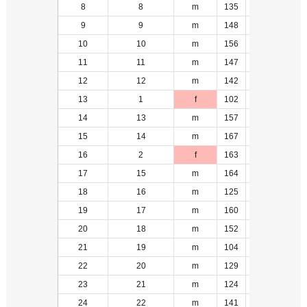
8
8
m
135
2
9
9
m
148
3
10
10
m
156
2
11
11
m
147
3
12
12
m
142
4
13
1
f
102
-1
14
13
m
157
5
15
14
m
167
3
16
2
f
163
-1
17
15
m
164
6
18
16
m
125
7
19
17
m
160
4
20
18
m
152
5
21
19
m
104
6
22
20
m
129
7
23
21
m
124
4
24
22
m
141
8