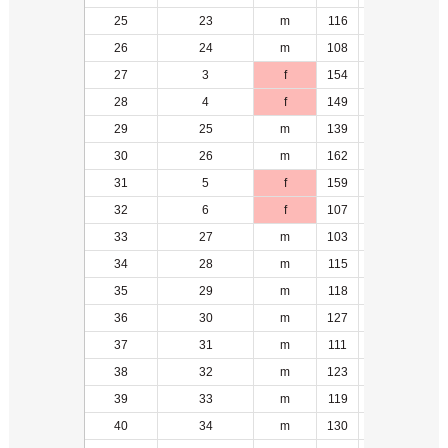
25
23
m
116
9
26
24
m
108
10
27
3
f
154
-1
28
4
f
149
1
29
25
m
139
11
30
26
m
162
5
31
5
f
159
1
32
6
f
107
2
33
27
m
103
8
34
28
m
115
12
35
29
m
118
13
36
30
m
127
9
37
31
m
111
14
38
32
m
123
15
39
33
m
119
16
40
34
m
130
10