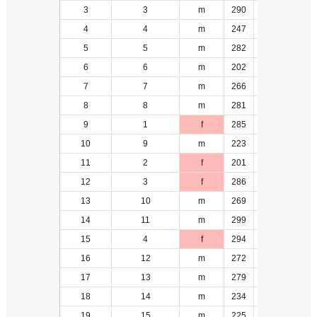
3
3
m
290
-1
4
4
m
247
1
5
5
m
282
2
6
6
m
202
1
7
7
m
266
1
8
8
m
281
2
9
1
f
285
-1
10
9
m
223
1
11
2
f
201
-1
12
3
f
286
-1
13
10
m
269
3
14
11
m
299
2
15
4
f
294
1
16
12
m
272
3
17
13
m
279
4
18
14
m
234
2
19
15
m
225
4