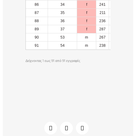
86
34
f
241
12
87
35
f
211
13
88
36
f
236
14
89
37
f
287
8
90
53
m
267
25
91
54
m
238
9
Δείχνοντας 1 εως 91 από 91 εγγραφές