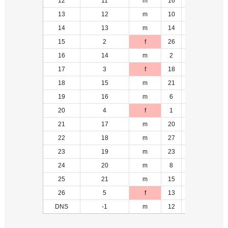
12
11
m
16
2
13
12
m
10
4
14
13
m
14
4
15
2
f
26
-1
16
14
m
2
5
17
3
f
18
-1
18
15
m
21
6
19
16
m
6
7
20
4
f
1
1
21
17
m
20
8
22
18
m
27
1
23
19
m
23
9
24
20
m
8
5
25
21
m
15
3
26
5
f
13
2
DNS
-1
m
12
-1