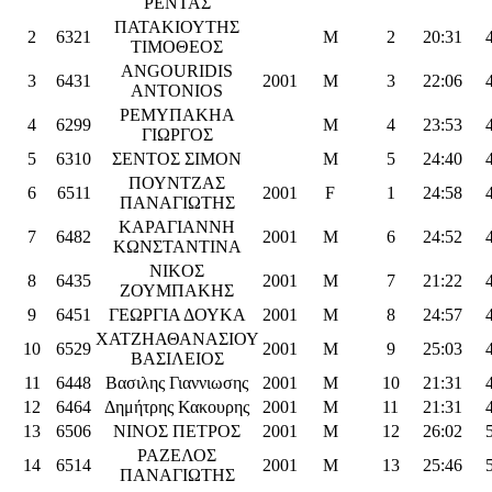
ΡΕΝΤΑΣ
ΠΑΤΑΚΙΟΥΤΗΣ
2
6321
M
2
20:31
ΤΙΜΟΘΕΟΣ
ANGOURIDIS
3
6431
2001
M
3
22:06
ANTONIOS
ΡΕΜΥΠΑΚΗΑ
4
6299
M
4
23:53
ΓΙΩΡΓΟΣ
5
6310
ΣΕΝΤΟΣ ΣΙΜΟΝ
M
5
24:40
ΠΟΥΝΤΖΑΣ
6
6511
2001
F
1
24:58
ΠΑΝΑΓΙΩΤΗΣ
ΚΑΡΑΓΙΑΝΝΗ
7
6482
2001
M
6
24:52
ΚΩΝΣΤΑΝΤΙΝΑ
NIKOΣ
8
6435
2001
M
7
21:22
ΖΟΥΜΠΑΚΗΣ
9
6451
ΓΕΩΡΓΙΑ ΔΟΥΚΑ
2001
M
8
24:57
ΧΑΤΖΗΑΘΑΝΑΣΙΟΥ
10
6529
2001
M
9
25:03
ΒΑΣΙΛΕΙΟΣ
11
6448
Βασιλης Γιαννιωσης
2001
M
10
21:31
12
6464
Δημήτρης Κακουρης
2001
M
11
21:31
13
6506
ΝΙΝΟΣ ΠΕΤΡΟΣ
2001
M
12
26:02
ΡΑΖΕΛΟΣ
14
6514
2001
M
13
25:46
ΠΑΝΑΓΙΩΤΗΣ