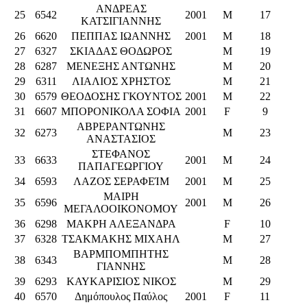
ΑΝΔΡΕΑΣ
25
6542
2001
M
17
ΚΑΤΣΙΓΙΑΝΝΗΣ
26
6620
ΠΕΠΠΑΣ ΙΩΑΝΝΗΣ
2001
M
18
27
6327
ΣΚΙΑΔΑΣ ΘΟΔΩΡΟΣ
M
19
28
6287
ΜΕΝΕΞΗΣ ΑΝΤΩΝΗΣ
M
20
29
6311
ΛΙΑΛΙΟΣ ΧΡΗΣΤΟΣ
M
21
30
6579
ΘΕΟΔΟΣΗΣ ΓΚΟΥΝΤΟΣ
2001
M
22
31
6607
ΜΠΟΡΟΝΙΚΟΛΑ ΣΟΦΙΑ
2001
F
9
ΑΒΡΕΡΑΝΤΩΝΗΣ
32
6273
M
23
ΑΝΑΣΤΑΣΙΟΣ
ΣΤΕΦΑΝΟΣ
33
6633
2001
M
24
ΠΑΠΑΓΕΩΡΓΙΟΥ
34
6593
ΛΑΖΟΣ ΣΕΡΑΦΕΊΜ
2001
M
25
ΜΑΙΡΗ
35
6596
2001
M
26
ΜΕΓΑΛΟΟΙΚΟΝΟΜΟΥ
36
6298
ΜΑΚΡΗ ΑΛΕΞΑΝΔΡΑ
F
10
37
6328
ΤΣΑΚΜΑΚΗΣ ΜΙΧΑΗΛ
M
27
ΒΑΡΜΠΟΜΠΗΤΗΣ
38
6343
M
28
ΓΙΑΝΝΗΣ
39
6293
ΚΑΥΚΑΡΙΣΙΟΣ ΝΙΚΟΣ
M
29
40
6570
Δημόπουλος Παύλος
2001
F
11