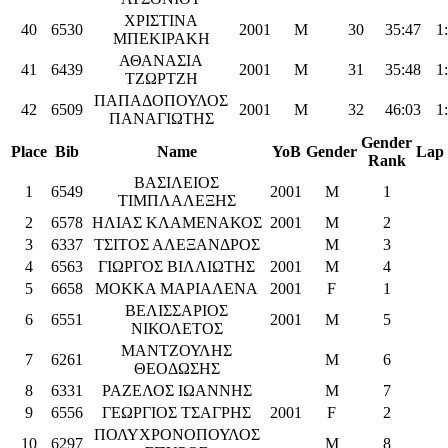
ΧΡΙΣΤΙΝΑ
40
6530
2001
M
30
35:47
1
ΜΠΕΚΙΡΑΚΗ
ΑΘΑΝΑΣΙΑ
41
6439
2001
M
31
35:48
1
ΤΖΩΡΤΖΗ
ΠΑΠΑΔΟΠΟΥΛΟΣ
42
6509
2001
M
32
46:03
1
ΠΑΝΑΓΙΩΤΗΣ
Gender
Place
Bib
Name
YoB
Gender
Lap
Rank
ΒΑΣΙΛΕΙΟΣ
1
6549
2001
M
1
ΤΙΜΠΛΑΛΕΞΗΣ
2
6578
ΗΛΙΑΣ ΚΛΑΜΕΝΑΚΟΣ
2001
M
2
3
6337
ΤΣΙΤΟΣ ΑΛΕΞΑΝΔΡΟΣ
M
3
4
6563
ΓΙΩΡΓΟΣ ΒΙΛΛΙΩΤΗΣ
2001
M
4
5
6658
ΜΟΚΚΑ ΜΑΡΙΑΛΕΝΑ
2001
F
1
ΒΕΛΙΣΣΑΡΙΟΣ
6
6551
2001
M
5
ΝΙΚΟΛΕΤΟΣ
ΜΑΝΤΖΟΥΛΗΣ
7
6261
M
6
ΘΕΟΔΩΣΗΣ
8
6331
ΡΑΖΕΛΟΣ ΙΩΑΝΝΗΣ
M
7
9
6556
ΓΕΩΡΓΙΟΣ ΤΣΑΓΡΗΣ
2001
F
2
ΠΟΛΥΧΡΟΝΟΠΟΥΛΟΣ
10
6297
M
8