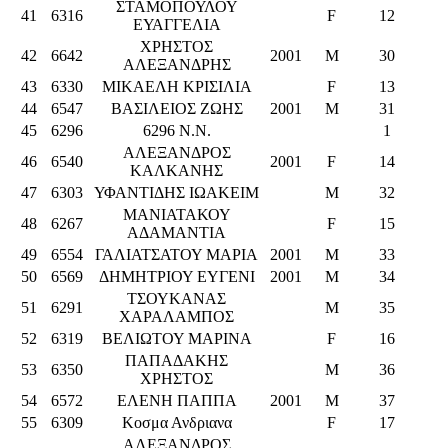
ΣΤΑΜΟΠΟΥΛΟΥ
41
6316
F
12
ΕΥΑΓΓΕΛΙΑ
ΧΡΗΣΤΟΣ
42
6642
2001
M
30
ΑΛΕΞΑΝΔΡΗΣ
43
6330
ΜΙΚΑΕΛΗ ΚΡΙΣΙΛΙΑ
F
13
44
6547
ΒΑΣΙΛΕΙΟΣ ΖΩΗΣ
2001
M
31
45
6296
6296 N.N.
1
ΑΛΕΞΑΝΔΡΟΣ
46
6540
2001
F
14
ΚΑΛΚΑΝΗΣ
47
6303
ΥΦΑΝΤΙΔΗΣ ΙΩΑΚΕΙΜ
M
32
ΜΑΝΙΑΤΑΚΟΥ
48
6267
F
15
ΑΔΑΜΑΝΤΙΑ
49
6554
ΓΑΛΙΑΤΣΑΤΟΥ ΜΑΡΙΑ
2001
M
33
50
6569
ΔΗΜΗΤΡΙΟΥ ΕΥΓΕΝΙ
2001
M
34
ΤΣΟΥΚΑΝΑΣ
51
6291
M
35
ΧΑΡΑΛΑΜΠΟΣ
52
6319
ΒΕΛΙΩΤΟΥ ΜΑΡΙΝΑ
F
16
ΠΑΠΑΔΑΚΗΣ
53
6350
M
36
ΧΡΗΣΤΟΣ
54
6572
ΕΛΕΝΗ ΠΑΠΠΑ
2001
M
37
55
6309
Κοσμα Ανδριανα
F
17
ΑΛΕΞΑΝΔΡΟΣ