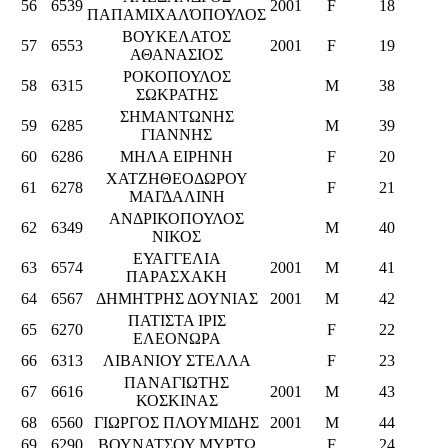
56
6539
2001
F
18
ΠΑΠΑΜΙΧΑΛΌΠΟΥΛΟΣ
ΒΟΥΚΕΛΑΤΟΣ
57
6553
2001
F
19
ΑΘΑΝΑΣΙΟΣ
ΡΟΚΟΠΟΥΛΟΣ
58
6315
M
38
ΣΩΚΡΑΤΗΣ
ΣΗΜΑΝΤΩΝΗΣ
59
6285
M
39
ΓΙΑΝΝΗΣ
60
6286
ΜΗΛΑ ΕΙΡΗΝΗ
F
20
ΧΑΤΖΗΘΕΟΔΩΡΟΥ
61
6278
F
21
ΜΑΓΔΑΛΙΝΗ
ΑΝΔΡΙΚΟΠΟΥΛΟΣ
62
6349
M
40
ΝΙΚΟΣ
ΕΥΑΓΓΕΛΙΑ
63
6574
2001
M
41
ΠΑΡΑΣΧΑΚΗ
64
6567
ΔΗΜΗΤΡΗΣ ΔΟΥΝΙΑΣ
2001
M
42
ΠΑΤΙΣΤΑ ΙΡΙΣ
65
6270
F
22
ΕΛΕΟΝΩΡΑ
66
6313
ΛΙΒΑΝΙΟΥ ΣΤΕΛΛΑ
F
23
ΠΑΝΑΓΙΩΤΗΣ
67
6616
2001
M
43
ΚΟΣΚΙΝΑΣ
68
6560
ΓΙΩΡΓΟΣ ΠΛΟΥΜΙΔΗΣ
2001
M
44
69
6290
ΒΟΥΝΑΤΣΟΥ ΜΥΡΤΩ
F
24