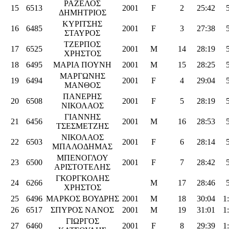
ΡΑΖΕΛΟΣ
15
6513
2001
F
2
25:42
ΔΗΜΗΤΡΙΟΣ
ΚΥΡΙΤΣΗΣ
16
6485
2001
F
3
27:38
ΣΤΑΥΡΟΣ
ΤΖΕΡΠΟΣ
17
6525
2001
M
14
28:19
ΧΡΗΣΤΟΣ
18
6495
ΜΑΡΙΑ ΠΟΥΝΗ
2001
M
15
28:25
ΜΑΡΓΩΝΗΣ
19
6494
2001
F
4
29:04
ΜΑΝΘΟΣ
ΠΑΝΕΡΗΣ
20
6508
2001
F
5
28:19
ΝΙΚΟΛΑΟΣ
ΓΙΑΝΝΗΣ
21
6456
2001
M
16
28:53
ΤΣΕΣΜΕΤΖΗΣ
ΝΙΚΟΛΑΟΣ
22
6503
2001
F
6
28:14
ΜΠΑΛΟΔΗΜΑΣ
ΜΠΕΝΟΓΛΟΥ
23
6500
2001
F
7
28:42
ΑΡΙΣΤΟΤΕΛΗΣ
ΓΚΟΡΓΚΟΛΗΣ
24
6266
M
17
28:46
ΧΡΗΣΤΟΣ
25
6496
ΜΑΡΚΟΣ ΒΟΥΔΡΗΣ
2001
M
18
30:04
1
26
6517
ΣΠΥΡΟΣ ΝΑΝΟΣ
2001
M
19
31:01
1
ΓΙΩΡΓΟΣ
27
6460
2001
F
8
29:39
1