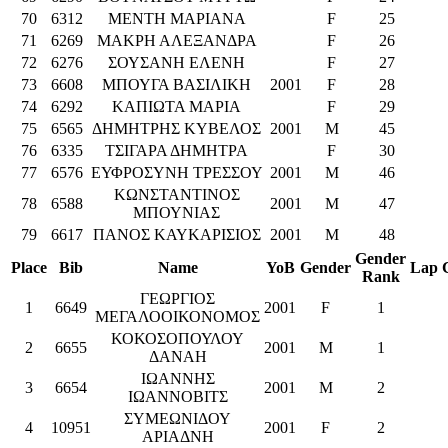
70
6312
ΜΕΝΤΗ ΜΑΡΙΑΝΑ
F
25
71
6269
ΜΑΚΡΗ ΑΛΕΞΑΝΔΡΑ
F
26
72
6276
ΣΟΥΣΑΝΗ ΕΛΕΝΗ
F
27
73
6608
ΜΠΟΥΓΑ ΒΑΣΙΛΙΚΗ
2001
F
28
74
6292
ΚΑΠΙΩΤΑ ΜΑΡΙΑ
F
29
75
6565
ΔΗΜΗΤΡΗΣ ΚΥΒΕΛΟΣ
2001
M
45
76
6335
ΤΣΙΓΑΡΑ ΔΗΜΗΤΡΑ
F
30
77
6576
ΕΥΦΡΟΣΥΝΗ ΤΡΕΣΣΟΥ
2001
M
46
ΚΩΝΣΤΑΝΤΙΝΟΣ
78
6588
2001
M
47
ΜΠΟΥΝΙΑΣ
79
6617
ΠΑΝΟΣ ΚΑΥΚΑΡΙΣΙΟΣ
2001
M
48
Gender
Place
Bib
Name
YoB
Gender
Lap
Rank
ΓΕΩΡΓΙΟΣ
1
6649
2001
F
1
ΜΕΓΑΛΟΟΙΚΟΝΟΜΟΣ
ΚΟΚΟΣΟΠΟΥΛΟΥ
2
6655
2001
M
1
ΔΑΝΑΗ
ΙΩΑΝΝΗΣ
3
6654
2001
M
2
ΙΩΑΝΝΟΒΙΤΣ
ΣΥΜΕΩΝΙΔΟΥ
4
10951
2001
F
2
ΑΡΙΑΔΝΗ