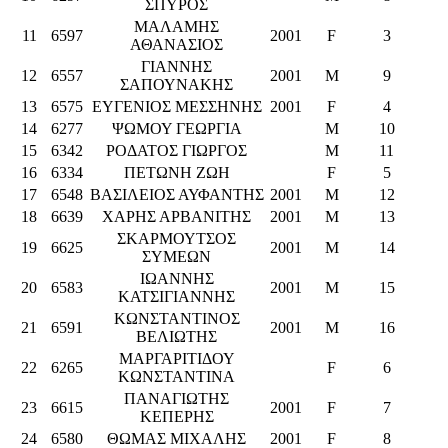
ΣΠΥΡΟΣ
ΜΑΛΑΜΗΣ
11
6597
2001
F
3
ΑΘΑΝΑΣΙΟΣ
ΓΙΑΝΝΗΣ
12
6557
2001
M
9
ΣΑΠΟΥΝΑΚΗΣ
13
6575
ΕΥΓΕΝΙΟΣ ΜΕΣΣΗΝΗΣ
2001
F
4
14
6277
ΨΩΜΟΥ ΓΕΩΡΓΙΑ
M
10
15
6342
ΡΟΔΑΤΟΣ ΓΙΩΡΓΟΣ
M
11
16
6334
ΠΕΤΩΝΗ ΖΩΗ
F
5
17
6548
ΒΑΣΙΛΕΙΟΣ ΑΥΦΑΝΤΗΣ
2001
M
12
18
6639
ΧΑΡΗΣ ΑΡΒΑΝΙΤΗΣ
2001
M
13
ΣΚΑΡΜΟΥΤΣΟΣ
19
6625
2001
M
14
ΣΥΜΕΩΝ
ΙΩΑΝΝΗΣ
20
6583
2001
M
15
ΚΑΤΣΙΓΙΑΝΝΗΣ
ΚΩΝΣΤΑΝΤΙΝΟΣ
21
6591
2001
M
16
ΒΕΛΙΩΤΗΣ
ΜΑΡΓΑΡΙΤΙΔΟΥ
22
6265
F
6
ΚΩΝΣΤΑΝΤΙΝΑ
ΠΑΝΑΓΙΩΤΗΣ
23
6615
2001
F
7
ΚΕΠΕΡΗΣ
24
6580
ΘΩΜΑΣ ΜΙΧΑΛΗΣ
2001
F
8