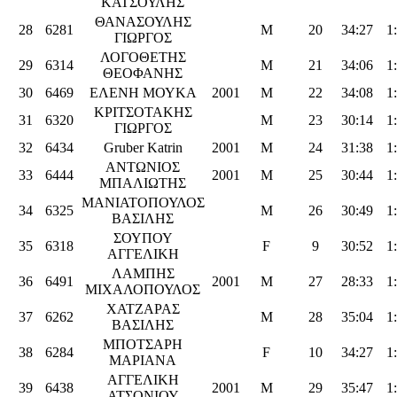
ΚΑΤΣΟΥΛΗΣ
ΘΑΝΑΣΟΥΛΗΣ
28
6281
M
20
34:27
1
ΓΙΩΡΓΟΣ
ΛΟΓΟΘΕΤΗΣ
29
6314
M
21
34:06
1
ΘΕΟΦΑΝΗΣ
30
6469
ΕΛΕΝΗ ΜΟΥΚΑ
2001
M
22
34:08
1
ΚΡΙΤΣΟΤΑΚΗΣ
31
6320
M
23
30:14
1
ΓΙΩΡΓΟΣ
32
6434
Gruber Katrin
2001
M
24
31:38
1
ΑΝΤΩΝΙΟΣ
33
6444
2001
M
25
30:44
1
ΜΠΑΛΙΩΤΗΣ
ΜΑΝΙΑΤΟΠΟΥΛΟΣ
34
6325
M
26
30:49
1
ΒΑΣΙΛΗΣ
ΣΟΥΠΟΥ
35
6318
F
9
30:52
1
ΑΓΓΕΛΙΚΗ
ΛΑΜΠΗΣ
36
6491
2001
M
27
28:33
1
ΜΙΧΑΛΟΠΟΥΛΟΣ
ΧΑΤΖΑΡΑΣ
37
6262
M
28
35:04
1
ΒΑΣΙΛΗΣ
ΜΠΟΤΣΑΡΗ
38
6284
F
10
34:27
1
ΜΑΡΙΑΝΑ
ΑΓΓΕΛΙΚΗ
39
6438
2001
M
29
35:47
1
ΑΤΣΟΝΙΟΥ