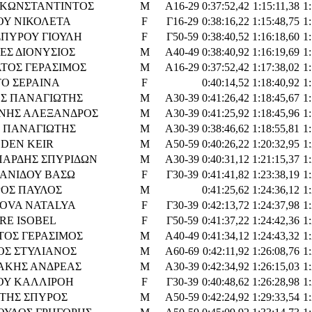
 ΚΩΝΣΤΑΝΤΙΝΤΟΣ
M
Α16-29
0:37:52,42
1:15:11,38
1
ΟΥ ΝΙΚΟΛΕΤΑ
F
Γ16-29
0:38:16,22
1:15:48,75
1
ΠΥΡΟΥ ΓΙΟΥΛΗ
F
Γ50-59
0:38:40,52
1:16:18,60
1
ΕΣ ΔΙΟΝΥΣΙΟΣ
M
Α40-49
0:38:40,92
1:16:19,69
1
ΤΟΣ ΓΕΡΑΣΙΜΟΣ
M
Α16-29
0:37:52,42
1:17:38,02
1
Ο ΣΕΡΑΙΝΑ
F
0:40:14,52
1:18:40,92
1
Σ ΠΑΝΑΓΙΩΤΗΣ
M
Α30-39
0:41:26,42
1:18:45,67
1
ΝΗΣ ΑΛΕΞΑΝΔΡΟΣ
M
Α30-39
0:41:25,92
1:18:45,96
1
 ΠΑΝΑΓΙΩΤΗΣ
M
Α30-39
0:38:46,62
1:18:55,81
1
DEN KEIR
M
Α50-59
0:40:26,22
1:20:32,95
1
ΑΡΔΗΣ ΣΠΥΡΙΔΩΝ
M
Α30-39
0:40:31,12
1:21:15,37
1
ΑΝΙΔΟΥ ΒΑΣΩ
F
Γ30-39
0:41:41,82
1:23:38,19
1
ΡΟΣ ΠΑΥΛΟΣ
M
0:41:25,62
1:24:36,12
1
OVA NATALYA
F
Γ30-39
0:42:13,72
1:24:37,98
1
RE ISOBEL
F
Γ50-59
0:41:37,22
1:24:42,36
1
ΤΟΣ ΓΕΡΑΣΙΜΟΣ
M
Α40-49
0:41:34,12
1:24:43,32
1
ΟΣ ΣΤΥΛΙΑΝΟΣ
M
Α60-69
0:42:11,92
1:26:08,76
1
ΑΚΗΣ ΑΝΔΡΕΑΣ
M
Α30-39
0:42:34,92
1:26:15,03
1
Υ ΚΑΛΛΙΡΟΗ
F
Γ30-39
0:40:48,62
1:26:28,98
1
ΤΗΣ ΣΠΥΡΟΣ
M
Α50-59
0:42:24,92
1:29:33,54
1