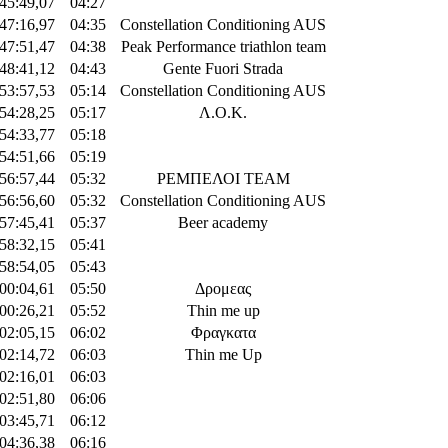
:45:49,07
04:27
:47:16,97
04:35
Constellation Conditioning AUS
:47:51,47
04:38
Peak Performance triathlon team
:48:41,12
04:43
Gente Fuori Strada
:53:57,53
05:14
Constellation Conditioning AUS
:54:28,25
05:17
Λ.Ο.Κ.
:54:33,77
05:18
:54:51,66
05:19
:56:57,44
05:32
ΡΕΜΠΕΛΟΙ TEAM
:56:56,60
05:32
Constellation Conditioning AUS
:57:45,41
05:37
Beer academy
:58:32,15
05:41
:58:54,05
05:43
:00:04,61
05:50
Δρομεας
:00:26,21
05:52
Thin me up
:02:05,15
06:02
Φραγκατα
:02:14,72
06:03
Thin me Up
:02:16,01
06:03
:02:51,80
06:06
:03:45,71
06:12
:04:36,38
06:16