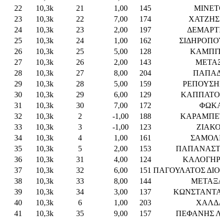
22
10,3k
21
1,00
145
ΜΙΝΕΤ
23
10,3k
22
7,00
174
ΧΑΤΖΗΣ
24
10,3k
23
2,00
197
ΔΕΜΑΡΤ
25
10,3k
24
1,00
162
ΣΙΔΗΡΟΠΟ
26
10,3k
25
5,00
128
ΚΑΜΠΙΤ
27
10,3k
26
2,00
143
ΜΕΤΑ
28
10,3k
27
8,00
204
ΠΑΠΑΔ
29
10,3k
28
5,00
159
ΡΕΠΟΥΣΗ
30
10,3k
29
6,00
129
ΚΑΠΠΑΤΟ
31
10,3k
30
7,00
172
ΦΩΚΑ
32
10,3k
2
-1,00
188
ΚΑΡΑΜΠΕ
33
10,3k
3
-1,00
123
ΖΙΑΚΟ
34
10,3k
4
1,00
161
ΣΑΜΟΛ
35
10,3k
5
2,00
153
ΠΑΠΑΝΑΣΤ
36
10,3k
31
4,00
124
ΚΑΛΟΓΗΡ
37
10,3k
32
6,00
151
ΠΑΓΟΥΛΑΤΟΣ ΔΙ
38
10,3k
33
8,00
144
ΜΕΤΑΞ
39
10,3k
34
3,00
137
ΚΩΝΣΤΑΝΤΑ
40
10,3k
6
1,00
203
ΧΑΛΔ
41
10,3k
35
9,00
157
ΠΕΦΑΝΗΣ 