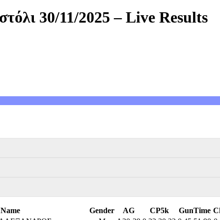
όλι 30/11/2025 – Live Results
Name
Gender
AG
CP5k
GunTime
C