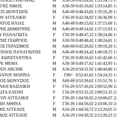
ΟΥΛΟΣ ΓΡΗΓΟΡΗΣ
M
Α50-59
0:45:09,92
1:33:14,73
1
ΓΗΣ ΝΙΚΟΣ
M
Α50-59
0:45:10,82
1:33:14,85
1
ΟΣ ΔΙΟΝΥΣΙΟΣ
M
Α40-49
0:48:43,82
1:35:16,29
1
ΟΥ ΑΓΓΕΛΙΚΗ
F
Γ30-39
0:42:58,92
1:36:36,99
1
ΑΤΟΣ ΗΛΙΑΣ
M
Α40-49
0:49:15,62
1:37:15,69
1
ΡΗΣ ΔΗΜΗΤΡΗΣ
M
Α40-49
0:49:14,82
1:37:15,93
1
Υ ΠΑΝΑΓΙΩΤΑ
F
Γ50-59
0:48:47,22
1:38:24,66
1
ΗΣ ΓΕΩΡΓΙΟΣ
M
Α50-59
0:48:48,42
1:38:24,81
1
ΟΣ ΓΕΡΑΣΙΜΟΣ
M
Α60-69
0:42:26,62
1:39:10,20
1
ΟΥΛΟΣ ΠΑΝΑΓΙΩΤΗΣ
M
Α40-49
0:48:24,42
1:40:18,15
1
Η ΚΩΝΣΤΑΝΤΙΝΑ
F
Γ30-39
0:49:16,62
1:41:42,66
1
ΡΕ ΜΕΜΑ
M
Α30-39
0:49:17,62
1:41:42,93
1
EN ARCHIE
M
Α16-29
0:54:31,92
1:48:44,80
1
ΝΑΤΟΥ ΜΑΡΙΝΑ
F
Γ60+
0:52:41,62
1:54:24,55
1
ΟΣ ΔΙΟΝΥΣΙΟΣ
M
Α60-69
0:53:39,62
1:55:51,76
1
ΑΚΗ ΒΑΣΙΛΙΚΗ
F
Γ16-29
0:57:26,02
2:00:52,90
2
ΩΤΑ ΕΛΕΝΗ
F
Γ16-29
0:55:32,32
2:00:53,35
2
ΤΟΥ ΑΓΓΕΛΙΚΗ
F
Γ30-39
1:04:56,92
2:10:06,07
2
ΔΗ ΑΘΗΝΑ
F
Γ30-39
1:04:56,02
2:10:06,10
2
ΗΣ ΑΓΓΕΛΟΣ
M
Α16-29
1:04:50,72
2:12:20,05
2
ΙΔΟΣ ΑΓΓΕΛΟΣ
M
Α16-29
1:04:50,32
2:12:20,23
2