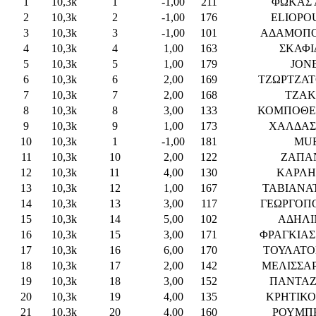
1
10,3k
1
-1,00
211
ΦΩΚΑΣ 
2
10,3k
2
-1,00
176
ELIOPO
3
10,3k
3
-1,00
101
ΑΔΑΜΟΠΟ
4
10,3k
4
1,00
163
ΣΚΑΦΙ
5
10,3k
5
1,00
179
JON
6
10,3k
6
2,00
169
ΤΖΩΡΤΖΑΤ
7
10,3k
7
2,00
168
ΤΖΑΚ
8
10,3k
8
3,00
133
ΚΟΜΠΟΘΕ
9
10,3k
9
1,00
173
ΧΑΛΔΑΣ
10
10,3k
1
-1,00
181
MUE
11
10,3k
10
2,00
122
ΖΑΠΑ
12
10,3k
11
4,00
130
ΚΑΡΛΗ
13
10,3k
12
1,00
167
ΤΑΒΙΑΝΑ
14
10,3k
13
3,00
117
ΓΕΩΡΓΟΠ
15
10,3k
14
5,00
102
ΑΔΗΛΙ
16
10,3k
15
3,00
171
ΦΡΑΓΚΙΑΣ
17
10,3k
16
6,00
170
ΤΟΥΛΑΤΟ
18
10,3k
17
2,00
142
ΜΕΛΙΣΣΑ
19
10,3k
18
3,00
152
ΠΑΝΤΑΖ
20
10,3k
19
4,00
135
ΚΡΗΤΙΚΟ
21
10,3k
20
4,00
160
ΡΟΥΜΠ