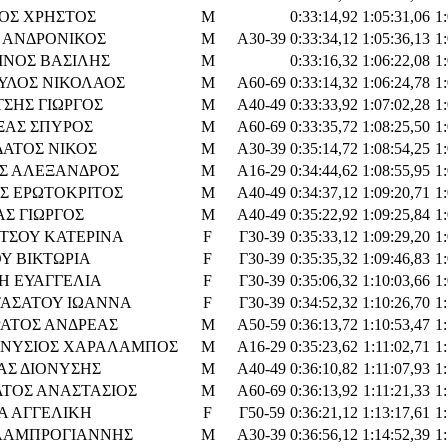
ΟΣ ΧΡΗΣΤΟΣ
M
0:33:14,92
1:05:31,06
1
 ΑΝΔΡΟΝΙΚΟΣ
M
Α30-39
0:33:34,12
1:05:36,13
1
ΙΝΟΣ ΒΑΣΙΛΗΣ
M
0:33:16,32
1:06:22,08
1
ΥΛΟΣ ΝΙΚΟΛΑΟΣ
M
Α60-69
0:33:14,32
1:06:24,78
1
ΣΗΣ ΓΙΩΡΓΟΣ
M
Α40-49
0:33:33,92
1:07:02,28
1
ΞΑΣ ΣΠΥΡΟΣ
M
Α60-69
0:33:35,72
1:08:25,50
1
ΑΤΟΣ ΝΙΚΟΣ
M
Α30-39
0:35:14,72
1:08:54,25
1
Σ ΑΛΕΞΑΝΔΡΟΣ
M
Α16-29
0:34:44,62
1:08:55,95
1
Σ ΕΡΩΤΟΚΡΙΤΟΣ
M
Α40-49
0:34:37,12
1:09:20,71
1
Σ ΓΙΩΡΓΟΣ
M
Α40-49
0:35:22,92
1:09:25,84
1
ΤΣΟΥ ΚΑΤΕΡΙΝΑ
F
Γ30-39
0:35:33,12
1:09:29,20
1
Υ ΒΙΚΤΩΡΙΑ
F
Γ30-39
0:35:35,32
1:09:46,83
1
Η ΕΥΑΓΓΕΛΙΑ
F
Γ30-39
0:35:06,32
1:10:03,66
1
ΑΣΑΤΟΥ ΙΩΑΝΝΑ
F
Γ30-39
0:34:52,32
1:10:26,70
1
ΑΤΟΣ ΑΝΔΡΕΑΣ
M
Α50-59
0:36:13,72
1:10:53,47
1
ΟΝΥΣΙΟΣ ΧΑΡΑΛΑΜΠΟΣ
M
Α16-29
0:35:23,62
1:11:02,71
1
ΑΣ ΔΙΟΝΥΣΗΣ
M
Α40-49
0:36:10,82
1:11:07,93
1
ΤΟΣ ΑΝΑΣΤΑΣΙΟΣ
M
Α60-69
0:36:13,92
1:11:21,33
1
Α ΑΓΓΕΛΙΚΗ
F
Γ50-59
0:36:21,12
1:13:17,61
1
ΛΑΜΠΡΟΓΙΑΝΝΗΣ
M
Α30-39
0:36:56,12
1:14:52,39
1