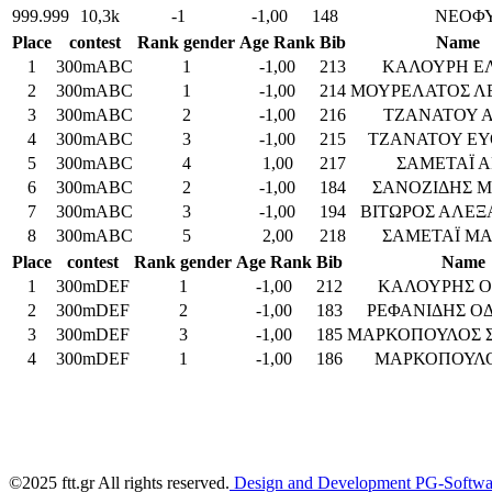
999.999
10,3k
-1
-1,00
148
ΝΕΟΦΥ
Place
contest
Rank gender
Age Rank
Bib
Name
1
300mABC
1
-1,00
213
ΚΑΛΟΥΡΗ Ε
2
300mABC
1
-1,00
214
ΜΟΥΡΕΛΑΤΟΣ Λ
3
300mABC
2
-1,00
216
ΤΖΑΝΑΤΟΥ 
4
300mABC
3
-1,00
215
ΤΖΑΝΑΤΟΥ ΕΥ
5
300mABC
4
1,00
217
ΣΑΜΕΤΑΪ Α
6
300mABC
2
-1,00
184
ΣΑΝΟΖΙΔΗΣ Μ
7
300mABC
3
-1,00
194
ΒΙΤΩΡΟΣ ΑΛΕΞ
8
300mABC
5
2,00
218
ΣΑΜΕΤΑΪ ΜΑ
Place
contest
Rank gender
Age Rank
Bib
Name
1
300mDEF
1
-1,00
212
ΚΑΛΟΥΡΗΣ Ο
2
300mDEF
2
-1,00
183
ΡΕΦΑΝΙΔΗΣ Ο
3
300mDEF
3
-1,00
185
ΜΑΡΚΟΠΟΥΛΟΣ 
4
300mDEF
1
-1,00
186
ΜΑΡΚΟΠΟΥΛ
©2025 ftt.gr All rights reserved.
Design and Development PG-Softwa