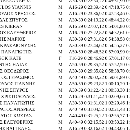
ΑΛΕΞΑΝΔΡΟΣ
M
Α30-39
0:22:30,22
0:45:51,90
0
ULOS YIANNIS
M
Α16-29
0:23:39,42
0:47:18,75
0
ΥΛΟΣ ΧΡΗΣΤΟΣ
M
Α16-29
0:23:36,92
0:47:53,46
0
ΔΑΣ ΣΠΥΡΟΣ
M
Α30-39
0:24:19,22
0:48:44,22
0
ES KIERAN
M
Α16-29
0:27:07,12
0:54:01,80
0
ΟΣ ΕΛΕΥΘΕΡΙΟΣ
M
Α16-29
0:27:22,82
0:54:32,61
0
ΗΣ ΜΑΡΙΟΣ
M
Α30-39
0:27:31,82
0:54:38,58
0
ΚΡΑΣ ΔΙΟΝΥΣΗΣ
M
Α30-39
0:27:44,62
0:54:55,27
0
 ΠΑΝΑΓΙΩΤΗΣ
M
Α50-59
0:28:46,52
0:57:00,99
0
CK KATE
F
Γ16-29
0:28:46,92
0:57:01,17
0
ΝΤΗΣ ΗΛΙΑΣ
M
Α50-59
0:29:35,52
0:57:52,59
0
Σ ΘΕΟΔΩΡΟΣ
M
Α30-39
0:29:35,82
0:58:38,70
0
ΤΟΣ ΓΕΡΑΣΙΜΟΣ
M
Α40-49
0:29:02,22
0:59:01,89
0
ΟΥΛΟΣ ΓΙΑΝΝΗΣ
M
Α50-59
0:29:23,82
1:00:10,29
1
ΝΗΣ ΣΠΥΡΟΣ
M
Α30-39
0:31:22,42
1:00:33,30
1
 ΧΡΙΣΤΟΔΟΥΛΟΣ
M
Α16-29
0:31:11,42
1:02:09,66
1
Σ ΠΑΝΑΓΙΩΤΗΣ
M
Α30-39
0:31:31,02
1:02:20,46
1
ΡΑΤΟΣ ΑΝΔΡΕΑΣ
M
Α40-49
0:31:04,52
1:02:21,48
1
ΑΤΟΣ ΚΩΣΤΑΣ
M
Α40-49
0:31:25,22
1:02:55,77
1
Σ ΕΛΕΥΘΕΡΙΟΣ
M
Α40-49
0:32:15,52
1:03:53,22
1
ΗΣ ΒΑΓΓΕΛΗΣ
M
Α16-29
0:32:16,62
1:04:43,05
1