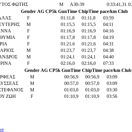
ΤΟΣ ΦΩΤΗΣ
M
Α30-39
0:33:41,31
0
Gender
AG
CP5k
GunTime
ChipTime
pace/km
Club
ΛΛΑΣ
F
01:11,8
01:11,8
03:59
ΕΥΤΕΡΗΣ
M
01:15,5
01:15,5
04:11
ΑΝΝΑ
F
01:16,9
01:16,9
04:16
ΘΥΜΙΑ
F
01:17,8
01:17,8
04:19
ΡΙΑ
F
01:21,6
01:21,6
04:31
ΑΡΙΟΣ
M
01:23,7
01:23,7
04:38
ΑΝΔΡΟΣ
M
01:24,1
01:24,1
04:40
ΡΙΝΑ
F
02:16,0
02:16,0
07:33
Gender
AG
CP5k
GunTime
ChipTime
pace/km
Club
ΡΦΕΑΣ
M
00:56,9
00:56,9
03:09
ΔΥΣΣΕΑΣ
M
00:57,0
00:57,0
03:09
ΣΤΕΦΑΝΟΣ
M
01:03,0
01:03,0
03:30
ΟΥ ΖΩΗ
F
01:10,9
01:10,9
03:56
re