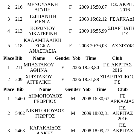
ΜΕΝΟΥΔΑΚΗ
Γ.Σ. ΑΚΡΙ
2
216
F
2009
15:50,07
ΑΓΑΠΗ
2016
ΤΣΙΠΙΑΝΙΤΗ
3
212
F
2008
16:02,12
ΓΣ ΑΡΚΑΔ
ΘΕΝΙΑ
ΚΟΡΩΝΙΟΥ
ΣΠΑΡΤΙΑΤΙ
4
213
F
2009
16:55,99
ΑΙΚΑΤΕΡΙΝΗ
Γ.Σ
ΚΑΛΑΜΠΑΛΙΚΗ
5
218
ΣΟΦΙΑ
F
2008
20:36,03
ΑΣ ΣΙΣΥΦ
ΑΝΑΣΤΑΣΙΑ
Place
Bib
Name
Gender
Yob
Time
Club
ΜΠΑΣΤΑΚΟΥ
Γ.Σ. ΑΚΡΙΤΑΣ
1
211
F
2006
18:23,80
ΑΘΗΝΑ
2016
ΧΡΙΣΤΑΚΟΥ
ΣΠΑΡΤΙΑΤΙΚΟ
2
209
F
2006
18:31,88
ΑΓΓΕΛΙΚΗ
Γ.Σ
Place
Bib
Name
Gender
Yob
Time
Club
ΔΗΜΟΠΟΥΛΟΣ
ΓΣ
1
5460
M
2008
16:30,67
ΓΕΩΡΓΙΟΣ
ΑΡΚΑΔΙΑ
Γ.Σ.
ΝΙΚΗΤΟΠΟΥΛΟΣ
2
5462
M
2009
18:02,81
ΑΚΡΙΤΑΣ
ΓΙΩΡΓΟΣ
2016
Γ.Σ.
ΚΑΡΑΚΑΙΔΟΣ
3
5463
M
2008
18:09,27
ΑΚΡΙΤΑΣ
ΑΛΚΗΣ