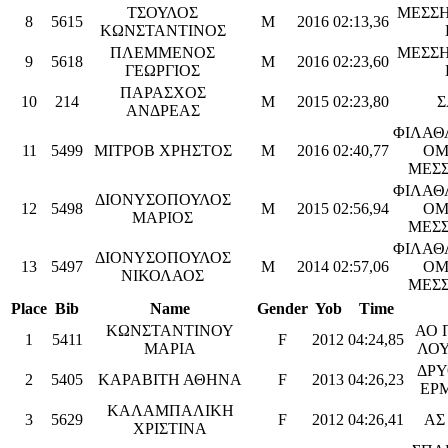
ΤΣΟΥΛΟΣ
ΜΕΣΣ
8
5615
M
2016
02:13,36
ΚΩΝΣΤΑΝΤΙΝΟΣ
ΠΛΕΜΜΕΝΟΣ
ΜΕΣΣ
9
5618
M
2016
02:23,60
ΓΕΩΡΓΙΟΣ
ΠΑΡΑΣΧΟΣ
10
214
M
2015
02:23,80
ΑΝΔΡΕΑΣ
ΦΙΛΑΘ
11
5499
ΜΙΤΡΟΒ ΧΡΗΣΤΟΣ
M
2016
02:40,77
ΟΜ
ΜΕΣ
ΦΙΛΑΘ
ΔΙΟΝΥΣΟΠΟΥΛΟΣ
12
5498
M
2015
02:56,94
ΟΜ
ΜΑΡΙΟΣ
ΜΕΣ
ΦΙΛΑΘ
ΔΙΟΝΥΣΟΠΟΥΛΟΣ
13
5497
M
2014
02:57,06
ΟΜ
ΝΙΚΟΛΑΟΣ
ΜΕΣ
Place
Bib
Name
Gender
Yob
Time
ΚΩΝΣΤΑΝΤΙΝΟΥ
ΑΟ 
1
5411
F
2012
04:24,85
ΜΑΡΙΑ
ΛΟ
ΔΡΥ
2
5405
ΚΑΡΑΒΙΤΗ ΑΘΗΝΑ
F
2013
04:26,23
ΕΡ
ΚΑΛΑΜΠΑΛΙΚΗ
3
5629
F
2012
04:26,41
ΑΣ
ΧΡΙΣΤΙΝΑ