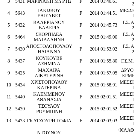
3
5431
ΜΑΡΙΝΑΚΗ ΜΥΡΤΩ
F
2014
01:40,61
ΙΑΚΩΒΟΥ
ΜΕΣΣ
4
5643
F
2014
01:44,51
ΕΛΙΣΑΒΕΤ
ΒΑΛΕΡΙΑΝΟΥ
Γ.Σ.
5
5432
F
2014
01:45,73
ΒΑΛΕΡΙΑ
ΣΚΟΡΠΙΔΕΑ
Γ.Σ.
6
5464
F
2015
01:49,00
ΜΑΓΔΑΛΗΝΗ
ΑΠΟΣΤΟΛΟΠΟΥΛΟΥ
Γ.Σ.
7
5430
F
2014
01:53,02
ΗΛΙΑΝΝΑ
ΚΟΥΚΟΥΒΕ
8
5437
F
2014
01:55,80
Γ.Σ.
ΑΣΗΜΙΝΑ
ΜΑΧΑΙΡΑ
ΔΡΥΟ
9
5425
F
2014
01:57,05
ΑΙΚΑΤΕΡΙΝΗ
ΕΡΜΙ
ΧΡΙΣΤΟΠΟΥΛΟΥ
ΜΕΣΣ
10
5434
F
2015
01:58,91
ΚΑΤΕΡΙΝΑ
ΚΛΕΜΜΕΝΟΥ
ΜΕΣΣ
11
5440
F
2015
02:01,51
ΑΘΑΝΑΣΙΑ
ΤΣΟΥΛΟΥ
ΜΕΣΣ
12
5439
F
2015
02:01,52
ΡΟΥΜΠΙΝΗ
ΜΕΣΣ
13
5433
ΓΚΑΤΖΟΥΡΗ ΣΟΦΙΑ
F
2014
02:03,03
ΦΙΛΑΘ
ΝΤΟΥΝΟΥ