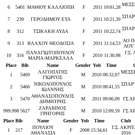
ΜΕΣΣ
6
5401
ΜΑΘΙΟΥ ΚΑΛΛΙΟΠΗ
F
2011
10:01,28
ΣΠΑΡ
7
239
ΓΕΡΟΔΗΜΟΥ ΕΥΑ
F
2011
10:21,39
ΣΠΑΡ
8
312
ΤΣΙΚΑΚΗ ΛΥΔΑ
F
2011
10:22,74
ΑΟ Π
9
313
ΒΛΑΧΟΥ ΘΕΟΔΟΣΙΑ
F
2011
11:14,53
ΛΟΥ
ΠΑΝΑΓΙΩΤΟΠΟΥΛΟΥ
Γ.Σ.
10
316
F
2010
11:30,98
ΜΑΡΙΑ-ΜΑΡΚΕΛΛΑ
Place
Bib
Name
Gender
Yob
Time
ΛΑΓΟΠΑΤΗΣ
ΜΕΣΣ
1
5469
M
2010
08:32,07
ΓΙΩΡΓΟΣ
ΝΙΚΟΛΟΠΟΥΛΟΣ
ΣΠΑΡ
2
5466
M
2010
08:41,55
ΙΩΑΝΝΗΣ
ΑΘΑΝΑΣΟΠΟΥΛΟΣ
3
5470
M
2011
09:06,09
ΓΣ Α
ΔΗΜΗΤΡΗΣ
ΖΑΡΑΒΙΝΟΣ
999.998
5627
M
2010
12:09,59
ΓΣ Α
ΓΡΗΓΟΡΗΣ
Place
Bib
Name
Gender
Yob
Time
Club
ΠΟΥΛΙΟΥ
Γ.Σ. ΑΚΡΙ
1
217
F
2008
15:34,61
ΑΘΑΝΑΣΙΑ
2016