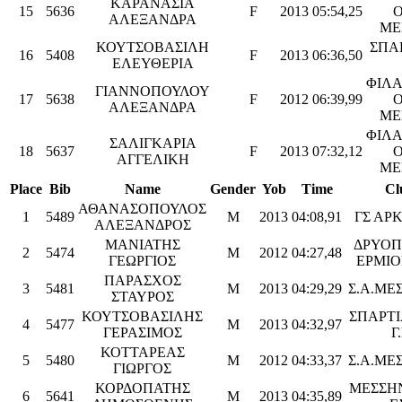
ΚΑΡΑΝΑΣΙΑ
15
5636
F
2013
05:54,25
Ο
ΑΛΕΞΑΝΔΡΑ
ΜΕ
ΚΟΥΤΣΟΒΑΣΙΛΗ
ΣΠΑ
16
5408
F
2013
06:36,50
ΕΛΕΥΘΕΡΙΑ
ΦΙΛ
ΓΙΑΝΝΟΠΟΥΛΟΥ
17
5638
F
2012
06:39,99
Ο
ΑΛΕΞΑΝΔΡΑ
ΜΕ
ΦΙΛ
ΣΑΛΙΓΚΑΡΙΑ
18
5637
F
2013
07:32,12
Ο
ΑΓΓΕΛΙΚΗ
ΜΕ
Place
Bib
Name
Gender
Yob
Time
Cl
ΑΘΑΝΑΣΟΠΟΥΛΟΣ
1
5489
M
2013
04:08,91
ΓΣ ΑΡ
ΑΛΕΞΑΝΔΡΟΣ
ΜΑΝΙΑΤΗΣ
ΔΡΥΟΠ
2
5474
M
2012
04:27,48
ΓΕΩΡΓΙΟΣ
ΕΡΜΙΟ
ΠΑΡΑΣΧΟΣ
3
5481
M
2013
04:29,29
Σ.Α.ΜΕ
ΣΤΑΥΡΟΣ
ΚΟΥΤΣΟΒΑΣΙΛΗΣ
ΣΠΑΡΤΙ
4
5477
M
2013
04:32,97
ΓΕΡΑΣΙΜΟΣ
Γ
ΚΟΤΤΑΡΕΑΣ
5
5480
M
2012
04:33,37
Σ.Α.ΜΕ
ΓΙΩΡΓΟΣ
ΚΟΡΔΟΠΑΤΗΣ
ΜΕΣΣΗ
6
5641
M
2013
04:35,89