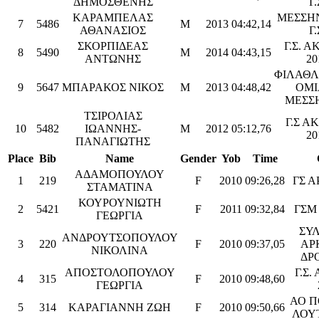
ΔΗΜΟΣΘΕΝΗΣ
Γ.
ΚΑΡΑΜΠΕΛΑΣ
ΜΕΣΣΗ
7
5486
M
2013
04:42,14
ΑΘΑΝΑΣΙΟΣ
Γ.
ΣΚΟΡΠΙΔΕΑΣ
Γ.Σ. Α
8
5490
M
2014
04:43,15
ΑΝΤΩΝΗΣ
20
ΦΙΛΑΘΛ
9
5647
ΜΠΑΡΑΚΟΣ ΝΙΚΟΣ
M
2013
04:48,42
ΟΜΙ
ΜΕΣΣ
ΤΣΙΡΟΛΙΑΣ
Γ.Σ Α
10
5482
ΙΩΑΝΝΗΣ-
M
2012
05:12,76
20
ΠΑΝΑΓΙΩΤΗΣ
Place
Bib
Name
Gender
Yob
Time
ΑΔΑΜΟΠΟΥΛΟΥ
1
219
F
2010
09:26,28
ΓΣ Α
ΣΤΑΜΑΤΙΝΑ
ΚΟΥΡΟΥΝΙΩΤΗ
2
5421
F
2011
09:32,84
ΓΣΜ
ΓΕΩΡΓΙΑ
ΣΥ
ΑΝΔΡΟΥΤΣΟΠΟΥΛΟΥ
3
220
F
2010
09:37,05
ΑΡ
ΝΙΚΟΛΙΝΑ
ΔΡ
ΑΠΟΣΤΟΛΟΠΟΥΛΟΥ
Γ.Σ.
4
315
F
2010
09:48,60
ΓΕΩΡΓΙΑ
ΑΟ Π
5
314
ΚΑΡΑΓΙΑΝΝΗ ΖΩΗ
F
2010
09:50,66
ΛΟΥ