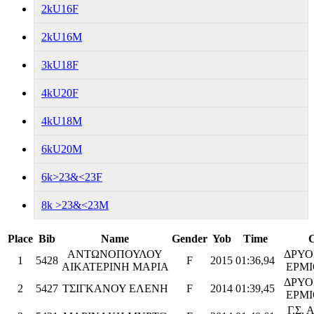
2kU16F
2kU16M
3kU18F
4kU20F
4kU18M
6kU20M
6k>23&<23F
8k >23&<23M
Place
Bib
Name
Gender
Yob
Time
ΑΝΤΩΝΟΠΟΥΛΟΥ
ΔΡΥΟ
1
5428
F
2015
01:36,94
ΑΙΚΑΤΕΡΙΝΗ ΜΑΡΙΑ
ΕΡΜΙ
ΔΡΥΟ
2
5427
ΤΣΙΓΚΑΝΟΥ ΕΛΕΝΗ
F
2014
01:39,45
ΕΡΜΙ
Γ.Σ.