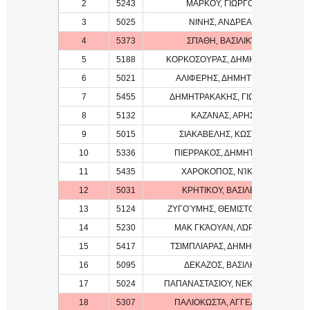
2
5243
ΜΑΡΚΟΥ, ΓΙΩΡΓΟΣ
3
5025
ΝΙΝΗΣ, ΑΝΔΡΕΑΣ
4
5373
ΣΠΆΘΗ, ΒΑΣΙΛΙΚΉ
5
5188
ΚΟΡΚΟΣΟΥΡΑΣ, ΔΗΜΗΤΡΙΟΣ
6
5021
ΑΛΙΦΕΡΗΣ, ΔΗΜΗΤΡΙΟΣ
7
5455
ΔΗΜΗΤΡΑΚΑΚΗΣ, ΓΙΩΡΓΟΣ
8
5132
ΚΑΖΑΝΑΣ, ΑΡΗΣ
9
5015
ΣΙΑΚΑΒΕΛΗΣ, ΚΩΣΤΑΣ
10
5336
ΠΙΕΡΡΑΚΟΣ, ΔΗΜΗΤΡΗΣ
11
5435
ΧΑΡΟΚΟΠΟΣ, ΝΊΚΟΣ
12
5031
ΚΡΗΤΙΚΟΥ, ΒΑΣΙΛΕΙΑ
13
5124
ΖΥΓΟΎΜΗΣ, ΘΕΜΙΣΤΟΚΛΉΣ
14
5230
ΜΑΚ ΓΚΆΟΥΑΝ, ΛΏΡΕΝΣ
15
5417
ΤΣΙΜΠΛΙΑΡΑΣ, ΔΗΜΗΤΡΙΟΣ
16
5095
ΔΕΚΑΖΟΣ, ΒΑΣΙΛΗΣ
17
5024
ΠΑΠΑΝΑΣΤΑΣΙΟΥ, ΝΕΚΤΑΡΙΟΣ
18
5307
ΠΑΛΙΟΚΩΣΤΑ, ΑΓΓΕΛΙΚΉ