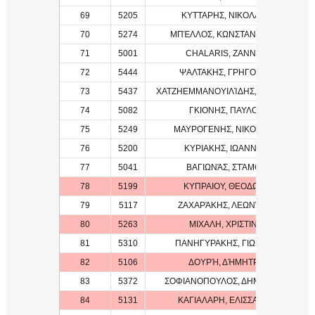
69
5205
ΚΥΤΤΑΡΗΣ, ΝΙΚΟΛΑΟΣ
70
5274
ΜΠΈΛΛΟΣ, ΚΩΝΣΤΑΝΤΊΝΟΣ
71
5001
CHALARIS, ZANNES
72
5444
ΨΑΛΤΑΚΗΣ, ΓΡΗΓΟΡΗΣ
73
5437
ΧΑΤΖΗΕΜΜΑΝΟΥΙΛΊΔΗΣ, ΙΩΆΝΝΗΣ
74
5082
ΓΚΙΟΝΗΣ, ΠΑΥΛΟΣ
75
5249
ΜΑΥΡΟΓΕΝΗΣ, ΝΙΚΟΛΑΟΣ
76
5200
ΚΥΡΙΑΚΗΣ, ΙΩΑΝΝΗΣ
77
5041
ΒΑΓΙΩΝΆΣ, ΣΤΆΜΟΣ
78
5199
ΚΥΠΡΑΙΟΥ, ΘΕΟΔΩΡΑ
79
5117
ΖΑΧΑΡΆΚΗΣ, ΛΕΩΝΊΔΑΣ
80
5263
ΜΙΧΑΛΗ, ΧΡΙΣΤΙΝΑ
81
5310
ΠΑΝΗΓΥΡΑΚΗΣ, ΓΙΩΡΓΟΣ
82
5106
ΔΟΥΡΉ, ΔΉΜΗΤΡΑ
83
5372
ΣΟΦΙΑΝΟΠΟΥΛΟΣ, ΔΗΜΗΤΡΗΣ
84
5131
ΚΑΓΙΑΛΑΡΗ, ΕΛΙΣΣΑΒΕΤ