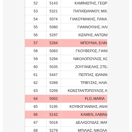
52
5143
ΚΑΜΙΝΙΩΤΗΣ, ΓΕΩΡΓΙΟΣ
53
5321
ΠΑΠΑΪΩΑΝΝΟΥ, ΜΙΧΑΛΗΣ
54
5074
ΓΙΑΚΟΥΜΑΚΗΣ, ΠΑΝΑΓΙΩΤΗΣ
55
5080
ΓΙΑΝΝΟΥΛΗΣ, ΗΛΙΑΣ
56
5297
ΧΙΖΑΡΗΣ, ΑΝΤΩΝΗΣ
57
5284
ΜΠΟΥΝΙΑ, ΕΛΙΝΑ
58
5083
ΓΚΟΥΒΕΡΟΣ, ΓΙΑΝΝΗΣ
59
5294
ΝΙΚΟΛΟΠΟΥΛΟΣ, ΚΩΣΤΑΣ
60
5035
ΖΟΥΓΑΝΕΛΗΣ, ΣΤΕΛΙΟΣ
61
5447
ΠΕΠΠΑΣ, ΙΩΑΝΝΗΣ
62
5399
ΤΡΙΒΥΖΑΣ, ΗΛΙΑΣ
63
5209
ΚΩΝΣΤΑΝΤΌΠΟΥΛΟΣ, ΑΝΤΏΝΗΣ
64
5002
FLO, MARIA
65
5195
ΚΟΥΦΟΓΙΑΝΝΗΣ, ΑΝΑΡΓΥΡΟΣ
66
5142
ΚΑΜΕΝ, ΛΑΒΙΝΙΑ
67
5018
ΔΕΛΑΣΟΥΔΑΣ, ΜΑΡΙΟΣ
68
5279
ΜΠΙΛΙΑΣ, ΝΙΚΟΛΑΟΣ