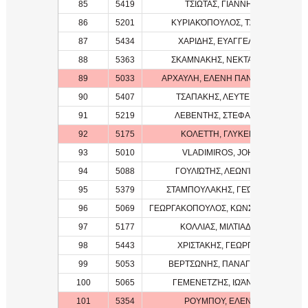
85
5419
ΤΣΙΩΤΑΣ, ΓΙΑΝΝΗΣ
86
5201
ΚΥΡΙΑΚΌΠΟΥΛΟΣ, ΤΆΣΟΣ
87
5434
ΧΑΡΙΔΗΣ, ΕΥΑΓΓΕΛΟΣ
88
5363
ΣΚΑΜΝΑΚΗΣ, ΝΕΚΤΑΡΙΟΣ
89
5033
ΑΡΧΑΥΛΗ, ΕΛΕΝΗ ΠΑΝΑΓΙΩΤΑ
90
5407
ΤΣΑΠΑΚΗΣ, ΛΕΥΤΕΡΗΣ
91
5219
ΛΕΒΕΝΤΗΣ, ΣΤΕΦΑΝΟΣ
92
5175
ΚΟΛΕΤΤΗ, ΓΛΥΚΕΡΙΑ
93
5010
VLADIMIROS, JOHN
94
5088
ΓΟΥΛΙΏΤΗΣ, ΛΕΩΝΊΔΑΣ
95
5379
ΣΤΑΜΠΟΥΛΑΚΗΣ, ΓΕΏΡΓΙΟΣ
96
5069
ΓΕΩΡΓΑΚΟΠΟΥΛΟΣ, ΚΩΝΣΤΑΝΤΙΝΟΣ
97
5177
ΚΟΛΛΙΑΣ, ΜΙΛΤΙΑΔΗΣ
98
5443
ΧΡΙΣΤΑΚΗΣ, ΓΕΩΡΓΙΟΣ
99
5053
ΒΕΡΤΣΩΝΗΣ, ΠΑΝΑΓΙΩΤΗΣ
100
5065
ΓΕΜΕΝΕΤΖΉΣ, ΙΩΆΝΝΗΣ
101
5354
ΡΟΥΜΠΟΥ, ΕΛΕΝΗ