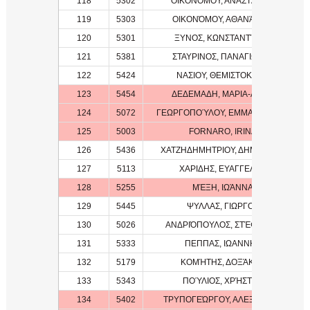
118
5302
ΟΙΚΟΝΌΜΟΥ, ΑΝΑΣΤΆΣΙΟΣ
119
5303
ΟΙΚΟΝΌΜΟΥ, ΑΘΑΝΆΣΙΟΣ
120
5301
ΞΥΝΟΣ, ΚΩΝΣΤΑΝΤΊΝΟΣ
121
5381
ΣΤΑΥΡΙΝΟΣ, ΠΑΝΑΓΙΩΤΗΣ
122
5424
ΝΑΣΙΟΥ, ΘΕΜΙΣΤΟΚΛΗΣ
123
5454
ΔΕΔΕΜΑΔΗ, ΜΑΡΙΑ-ΑΝΝΑ
124
5072
ΓΕΩΡΓΟΠΟΎΛΟΥ, ΕΜΜΑΝΟΥΈΛΑ
125
5003
FORNARO, IRINA
126
5436
ΧΑΤΖΗΔΗΜΗΤΡΙΟΥ, ΔΗΜΗΤΡΗΣ
127
5113
ΧΑΡΙΔΗΣ, ΕΥΑΓΓΕΛΟΣ
128
5255
ΜΈΞΗ, ΙΩΆΝΝΑ
129
5445
ΨΥΛΛΑΣ, ΓΙΩΡΓΟΣ
130
5026
ΑΝΔΡΙΌΠΟΥΛΟΣ, ΣΤΈΦΑΝΟΣ
131
5333
ΠΕΠΠΑΣ, ΙΩΑΝΝΗΣ
132
5179
ΚΟΜΉΤΗΣ, ΔΟΞΆΚΗΣ
133
5343
ΠΟΎΛΙΟΣ, ΧΡΉΣΤΟΣ
134
5402
ΤΡΥΠΟΓΕΏΡΓΟΥ, ΑΛΕΞΆΝΔΡΑ