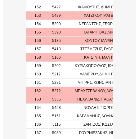
152
5427
ΦΑΦΟΥΤΗΣ, ΔΗΜΗΤΡΗΣ
153
5439
ΧΑΤΖΊΚΟΥ, ΜΆΓΔΑ
154
5290
ΝΕΡΑΝΤΖΗΣ, ΓΕΩΡΓΙΟΣ
155
5390
ΤΆΓΑΡΗ, ΒΑΣΙΛΙΚΉ
156
5185
ΚΟΝΤΟΥ, ΜΑΡΙΝΑ
157
5413
ΤΣΕΣΜΕΖΗΣ, ΓΑΒΡΙΗΛ
158
5166
ΚΑΤΣΊΝΗ, ΜΑΝΤΏ
159
5202
ΚΥΡΙΑΚΌΠΟΥΛΟΣ, ΙΩΆΝΝΗΣ
160
5217
ΛΑΜΠΡΟΥ, ΔΗΜΗΤΡΗΣ
161
5281
ΜΠΙΡΗΣ, ΚΩΝΣΤΑΝΤΙΝΟΣ
162
5272
ΜΠΑΧΤΣΕΒΑΝΟΥ, ΑΘΑΝΑΣΙΑ
163
5335
ΠΕΧΛΙΒΑΝΙΔΗ, ΑΘΑΝΑΣΙΑ
164
5458
ΝΟΥΛΗΣ, ΓΙΩΡΓΟΣ
165
5151
ΚΑΡΑΜΑΝΗΣ, ΑΘΑΝΑΣΙΟΣ
166
5115
ΖΑΝΤΖΟΣ, ΚΩΣΤΑΣ
167
5089
ΓΟΥΡΝΙΕΖΑΚΗΣ, ΝΙΚΟΣ