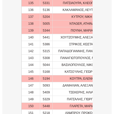
135
5331
ΠΑΤΣΙΑΟΥΡΑ, ΚΛΕΟΠΑΤΡΑ
136
5136
ΚΑΚΛΑΜΆΝΟΣ, ΛΕΥΤΈΡΗΣ
137
5204
ΚΥΤΡΟΥ, ΝΙΚΗ
138
5005
NTAGER, ATHINA
139
5344
ΠΟΥΝΗ, ΜΑΡΙΑ
140
5441
ΧΟΥΤΖΟΥΜΗΣ, ΑΛΕΞΑΝΔΡΟΣ
141
5386
ΣΤΡΙΚΟΣ, ΚΏΣΤΑΣ
142
5315
ΠΑΠΑΔΟΓΙΑΝΝΗΣ, ΠΑΝΑΓΙΏΤΗΣ
143
5308
ΠΑΝΑΓΙΩΤΟΠΟΥΛΟΣ, ΜΙΧΑΗΛ
144
5044
ΒΑΣΙΛΟΠΟΥΛΟΣ, ΝΙΚΟΛΑΟΣ
145
5168
ΚΑΤΣΟΎΛΗΣ, ΓΕΏΡΓΙΟΣ
146
5194
ΚΟΥΤΡΑ, ΕΛΕΝΗ
147
5093
ΔΑΝΙΗΛΙΑΝ, ΑΛΕΞΑΝΔΡΟΣ
148
5409
ΤΣΕΚΕΡΗΣ, ΗΛΙΑΣ
149
5329
ΠΑΤΣΆΛΗΣ, ΓΙΏΡΓΟΣ
150
5448
ΓΛΑΡΕΤΑ, ΜΑΡΙΑ
151
5218
ΛΆΜΠΡΟΥ, ΠΡΟΚΌΠΗΣ