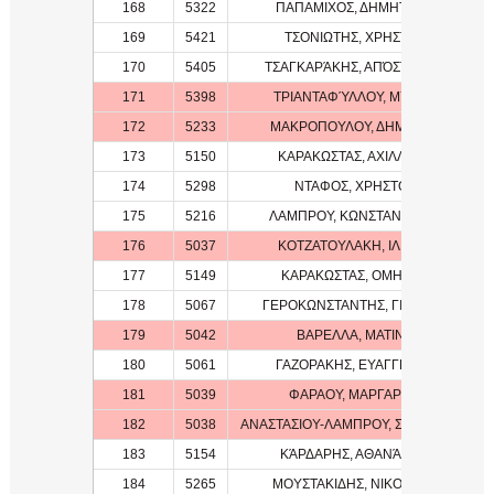
168
5322
ΠΑΠΑΜΙΧΟΣ, ΔΗΜΗΤΡΗΣ
169
5421
ΤΣΟΝΙΩΤΗΣ, ΧΡΗΣΤΟΣ
170
5405
ΤΣΑΓΚΑΡΆΚΗΣ, ΑΠΌΣΤΟΛΟΣ
171
5398
ΤΡΙΑΝΤΑΦΎΛΛΟΥ, ΜΥΡΤΏ
172
5233
ΜΑΚΡΟΠΟΥΛΟΥ, ΔΗΜΗΤΡΑ
173
5150
ΚΑΡΑΚΩΣΤΑΣ, ΑΧΙΛΛΕΑΣ
174
5298
ΝΤΑΦΟΣ, ΧΡΗΣΤΟΣ
175
5216
ΛΑΜΠΡΟΥ, ΚΩΝΣΤΑΝΤΙΝΟΣ
176
5037
ΚΟΤΖΑΤΟΥΛΑΚΗ, ΙΛΙΑΝΑ
177
5149
ΚΑΡΑΚΩΣΤΑΣ, ΟΜΗΡΟΣ
178
5067
ΓΕΡΟΚΩΝΣΤΑΝΤΗΣ, ΓΙΩΡΓΟΣ
179
5042
ΒΑΡΕΛΛΑ, ΜΑΤΙΝΑ
180
5061
ΓΑΖΟΡΑΚΗΣ, ΕΥΑΓΓΕΛΟΣ
181
5039
ΦΑΡΑΟΥ, ΜΑΡΓΑΡΙΤΑ
182
5038
ΑΝΑΣΤΑΣΙΟΥ-ΛΑΜΠΡΟΥ, ΣΤΑΥΡΟΥΛΑ
183
5154
ΚΆΡΔΑΡΗΣ, ΑΘΑΝΆΣΙΟΣ
184
5265
ΜΟΥΣΤΑΚΙΔΗΣ, ΝΙΚΟΛΑΟΣ