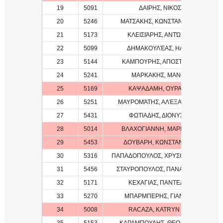
19
5091
ΔΑΙΡΗΣ, ΝΙΚΟΣ
20
5246
ΜΑΤΣΑΚΗΣ, ΚΩΝΣΤΑΝΤΙΝΟΣ
21
5173
ΚΛΕΙΣΙΆΡΗΣ, ΑΝΤΏΝΗΣ
22
5099
ΔΗΜΑΚΟΥΛΈΑΣ, ΗΛΊΑΣ
23
5144
ΚΑΜΠΟΥΡΗΣ, ΑΠΟΣΤΟΛΟΣ
24
5241
ΜΑΡΚΑΚΗΣ, ΜΑΝΟΣ
25
5169
ΚΑΨΑΔΑΜΗ, ΟΥΡΑΝΙΑ
26
5251
ΜΑΥΡΟΜΆΤΗΣ, ΑΛΈΞΑΝΔΡΟΣ
27
5431
ΦΩΤΙΑΔΗΣ, ΔΙΟΝΥΣΗΣ
28
5014
ΒΛΑΧΟΓΙΑΝΝΗ, ΜΑΡΙΑΝΝΑ
29
5453
ΔΟΥΒΑΡΗ, ΚΩΝΣΤΑΝΤΙΝΑ
30
5316
ΠΑΠΑΔΟΠΟΥΛΟΣ, ΧΡΥΣΟΣΤΟΜΟΣ
31
5456
ΣΤΑΥΡΟΠΟΥΛΟΣ, ΠΑΝΑΓΙΩΤΗΣ
32
5171
ΚΕΧΑΓΙΑΣ, ΠΑΝΤΕΛΗΣ
33
5270
ΜΠΑΡΜΠΕΡΗΣ, ΓΙΑΝΝΗΣ
34
5008
RACAZA, KATRYN KIM