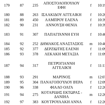
ΑΠΟΣΤΟΛΟΠΟΥΛΟΥ
179
87
235
f
10:1
ΕΦΗ
180
88
263
ΙΣΑΑΚΙΔΟΥ ΑΓΓΕΛΙΚΗ
f
10:2
181
89
450
ΛΑΜΠΡΟΥ ΕΛΕΝΑ
f
10:3
182
90
231
ΑΝΝΟΥΣΗ ΘΕΝΙΑ
f
10:3
183
91
307
ΠΑΠΑΓΙΆΝΝΗ ΕΥΗ
f
10:4
184
92
252
ΔΗΜΑΚΟΣ ΑΝΑΣΤΑΣΙΟΣ
m
10:4
185
92
377
ΔΕΡΖΙΩΤΗΣ ΕΛΕΝΗ
f
11:0
186
93
378
ΛΕΚΑΚΗ ΜΕΤΑΞΙΑ
f
11:0
ΠΕΤΡΌΓΙΑΝΝΗ
187
94
317
f
11:1
ΑΓΓΕΛΙΚΉ
188
93
291
ΜΑΡΊΝΟΣ
m
12:0
189
95
304
ΠΑΝΑΓΟΠΟΎΛΟΥ ΒΈΡΑ
f
12:0
190
96
338
ΦΙΑΛΟ ΟΛΓΑ
f
12:2
ΚΟΤΑΡΙΔΗΣ ΕΚΤΩΡΑΣ -
191
94
275
m
12:2
ΔΑΝΙΗΛ
192
97
383
ΚΟΥΤΡΟΥΛΑΚΗ ΑΝΝΑ
f
12:2