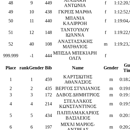
ΑΓΑΔΑΚΗ
48
9
449
f
1:12:20,
ΑΝΤΩΝΙΑ
49
10
438
ΓΚΡΕΙΣ ΜΑΡΘΑ
f
1:12:52,
ΜΠΑΝΙΑ
50
11
440
f
1:19:04,
ΚΑΛΙΡΡΟΗ
ΤΑΝΤΟΎΛΟΥ
51
12
148
f
1:19:22,
ΙΩΆΝΝΑ
ΑΝΑΣΤΑΣΆΚΗΣ
52
40
108
m
1:19:23,
ΜΑΤΘΑΊΟΣ
ΜΠΙΣΔΑ ΜΠΕΚΙΑΡΗ
999.999
-1
444
f
ΟΛΓΑ
Gu
Place
rankGender
Bib
Name
Gender
Ti
ΚΑΡΤΣΙΩΤΗΣ
1
1
459
m
0:18:
ΑΘΑΝΑΣΙΟΣ
2
2
435
ΒΕΡΓΟΣ ΣΤΥΛΙΑΝΟΣ
m
0:19:
3
3
172
ΔΑΒΟΣ ΔΗΜΗΤΡΙΟΣ
m
0:19:
ΣΤΕΛΛΆΚΟΣ
4
4
214
m
0:19:
ΚΩΝΣΤΑΝΤΊΝΟΣ
ΠΑΠΠΑΜΑΚΑΡΙΟΣ
5
5
434
m
0:20:
ΒΑΣΙΛΕΙΟΣ
ΜΙΧΆΙ ΜΑΡΙΟΣ-
6
6
197
m
0:20:
ΑΝΤΡΕΑΣ