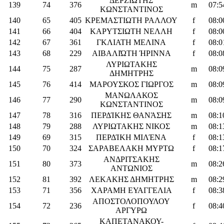
ΔΕΡΖΙΩΤΗΣ
139
74
376
m
07:5
ΚΩΝΣΤΑΝΤΙΝΟΣ
140
65
405
ΚΡΕΜΑΣΤΙΩΤΗ ΡΑΛΛΟΥ
f
08:0
141
66
404
ΚΑΡΥΤΣΙΩΤΗ ΝΕΛΛΗ
f
08:0
142
67
361
ΓΚΛΙΑΤΗ ΜΕΛΙΝΑ
f
08:0
143
68
229
ΑΙΒΑΛΙΏΤΗ ΉΡΙΝΝΑ
f
08:0
ΛΥΡΙΩΤΑΚΗΣ
144
75
287
m
08:0
ΔΗΜΗΤΡΗΣ
145
76
414
ΜΑΡΟΥΣΚΟΣ ΓΙΩΡΓΟΣ
m
08:0
ΜΑΝΩΛΑΚΟΣ
146
77
290
m
08:0
ΚΩΝΣΤΑΝΤΙΝΟΣ
147
78
316
ΠΕΡΔΊΚΗΣ ΘΑΝΆΣΗΣ
m
08:1
148
79
288
ΛΥΡΙΩΤΑΚΗΣ ΝΙΚΟΣ
m
08:1
149
69
315
ΠΕΡΔΊΚΗ ΜΙΛΈΝΑ
f
08:1
150
70
324
ΣΑΡΑΒΕΛΑΚΗ ΜΥΡΤΩ
f
08:1
ΑΝΔΡΙΤΣΑΚΗΣ
151
80
373
m
08:2
ΑΝΤΩΝΙΟΣ
152
81
392
ΛΕΚΑΚΗΣ ΔΗΜΗΤΡΗΣ
m
08:2
153
71
356
ΧΑΡΑΜΗ ΕΥΑΓΓΕΛΙΑ
f
08:3
ΑΠΟΣΤΟΛΟΠΟΥΛΟΥ
154
72
236
f
08:4
ΑΡΓΥΡΩ
ΚΑΠΕΤΑΝΑΚΟΥ-