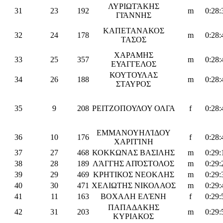
ΛΥΡΙΩΤΆΚΗΣ
31
23
192
m
0:28:
ΓΙΆΝΝΗΣ
ΚΑΠΕΤΑΝΑΚΟΣ
32
24
178
m
0:28:
ΤΑΣΟΣ
ΧΑΡΑΜΗΣ
33
25
357
m
0:28:
ΕΥΑΓΓΕΛΟΣ
ΚΟΥΤΟΥΛΑΣ
34
26
188
m
0:28:
ΣΤΑΥΡΟΣ
35
9
208
ΡΕΙΤΖΟΠΟΥΛΟΥ ΟΛΓΑ
f
0:28:
ΕΜΜΑΝΟΥΗΛΊΔΟΥ
36
10
176
f
0:28:
ΧΑΡΙΤΊΝΗ
37
27
468
ΚΟΚΚΩΝΑΣ ΒΑΣΙΛΗΣ
m
0:29:
38
28
189
ΛΆΓΓΗΣ ΑΠΌΣΤΟΛΟΣ
m
0:29:
39
29
469
ΚΡΗΤΙΚΟΣ ΝΕΟΚΛΗΣ
m
0:29:
40
30
471
ΧΕΛΙΩΤΗΣ ΝΙΚΟΛΑΟΣ
m
0:29:
41
11
163
ΒΟΧΑΛΗ ΕΛΈΝΗ
f
0:29:
ΠΑΠΑΔΑΚΗΣ
42
31
203
m
0:29:
ΚΥΡΙΑΚΟΣ