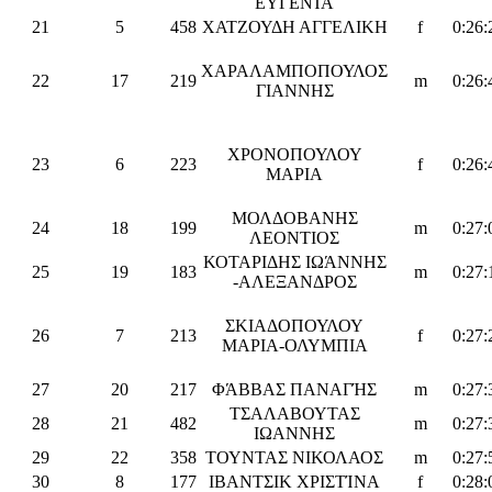
ΕΥΓΕΝΊΑ
21
5
458
ΧΑΤΖΟΥΔΗ ΑΓΓΕΛΙΚΗ
f
0:26:
ΧΑΡΑΛΑΜΠΟΠΟΥΛΟΣ
22
17
219
m
0:26:
ΓΙΑΝΝΗΣ
ΧΡΟΝΟΠΟΥΛΟΥ
23
6
223
f
0:26:
ΜΑΡΙΑ
ΜΟΛΔΟΒΑΝΗΣ
24
18
199
m
0:27:
ΛΕΟΝΤΙΟΣ
ΚΟΤΑΡΙΔΗΣ ΙΩΆΝΝΗΣ
25
19
183
m
0:27:
-ΑΛΕΞΑΝΔΡΟΣ
ΣΚΙΑΔΟΠΟΥΛΟΥ
26
7
213
f
0:27:
ΜΑΡΙΑ-ΟΛΥΜΠΙΑ
27
20
217
ΦΆΒΒΑΣ ΠΑΝΑΓΉΣ
m
0:27:
ΤΣΑΛΑΒΟΥΤΑΣ
28
21
482
m
0:27:
ΙΩΑΝΝΗΣ
29
22
358
ΤΟΥΝΤΑΣ ΝΙΚΟΛΑΟΣ
m
0:27:
30
8
177
ΙΒΑΝΤΣΙΚ ΧΡΙΣΤΊΝΑ
f
0:28: