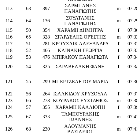
ΣΑΡΜΠΑΝΗΣ
113
63
397
m
07:2
ΠΑΝΑΓΙΩΤΗΣ
ΣΟΥΛΤΑΝΗΣ
114
64
136
m
07:2
ΠΑΝΑΓΙΩΤΗΣ
115
50
354
ΧΑΡΑΜΗ ΔΗΜΗΤΡΑ
f
07:3
116
65
328
ΣΓΑΡΔΈΛΗΣ ΟΡΈΣΤΗΣ
m
07:3
117
51
281
ΚΡΟΎΖΛΙΚ ΑΛΕΞΆΝΔΡΑ
f
07:3
118
52
466
ΚΛΙΝΑΚΗ ΓΕΩΡΓΙΑ
f
07:3
119
53
476
ΜΠΙΡΑΚΟΥ ΠΑΝΑΓΙΩΤΑ
f
07:3
120
54
325
ΣΑΡΑΒΕΛΑΚΗ ΦΑΝΗ
f
07:3
121
55
299
ΜΠΕΡΤΖΕΛΕΤΟΥ ΜΑΡΙΑ
f
07:3
122
56
264
ΙΣΑΑΚΙΔΟΥ ΧΡΥΣΟΥΛΑ
f
07:3
123
66
278
ΚΟΥΡΑΚΟΣ ΕΥΣΤΑΘΙΟΣ
m
07:3
124
57
355
ΧΑΡΑΜΗ ΚΑΛΛΙΟΠΗ
f
07:3
ΤΑΜΠΟΥΡΑΚΗΣ
125
67
333
m
07:4
ΙΩΑΝΝΗΣ
ΑΛΟΥΜΑΝΗΣ
126
68
230
m
07:4
ΒΑΣΙΛΕΙΟΣ