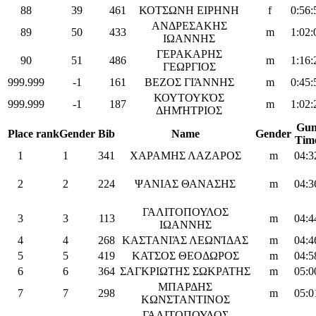
88
39
461
ΚΟΤΣΩΝΗ ΕΙΡΗΝΗ
f
0:56:
ΑΝΔΡΕΣΑΚΗΣ
89
50
433
m
1:02:
ΙΩΑΝΝΗΣ
ΓΕΡΑΚΑΡΗΣ
90
51
486
m
1:16:
ΓΕΩΡΓΙΟΣ
999.999
-1
161
ΒΕΖΟΣ ΓΙΆΝΝΗΣ
m
0:45:
ΚΟΥΤΟΥΚΌΣ
999.999
-1
187
m
1:02:
ΔΗΜΉΤΡΙΟΣ
Gu
Place
rankGender
Bib
Name
Gender
Tim
1
1
341
ΧΑΡΑΜΗΣ ΛΑΖΑΡΟΣ
m
04:3
2
2
224
ΨΑΝΙΑΣ ΘΑΝΑΣΗΣ
m
04:3
ΓΑΛΙΤΟΠΟΥΛΟΣ
3
3
113
m
04:4
ΙΩΑΝΝΗΣ
4
4
268
ΚΑΣΤΑΝΙΆΣ ΛΕΩΝΊΔΑΣ
m
04:4
5
5
419
ΚΑΤΣΟΣ ΘΕΟΔΩΡΟΣ
m
04:5
6
6
364
ΣΑΓΚΡΙΩΤΗΣ ΣΩΚΡΑΤΗΣ
m
05:0
ΜΠΑΡΔΗΣ
7
7
298
m
05:0
ΚΩΝΣΤΑΝΤΙΝΟΣ
ΓΑΛΙΤΟΠΟΥΛΟΣ