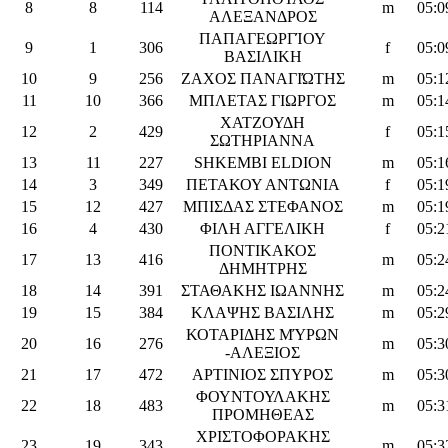
8
8
114
m
05:0
ΑΛΕΞΑΝΔΡΟΣ
ΠΑΠΑΓΕΩΡΓΊΟΥ
9
1
306
f
05:0
ΒΑΣΙΛΙΚΗ
10
9
256
ΖΑΧΟΣ ΠΑΝΑΓΙΏΤΗΣ
m
05:1
11
10
366
ΜΠΛΕΤΑΣ ΓΙΩΡΓΟΣ
m
05:1
ΧΑΤΖΟΥΔΗ
12
2
429
f
05:1
ΣΩΤΗΡΙΑΝΝΑ
13
11
227
SHKEMBI ELDION
m
05:1
14
3
349
ΠΕΤΑΚΟΥ ΑΝΤΩΝΙΑ
f
05:1
15
12
427
ΜΠΙΣΔΑΣ ΣΤΕΦΑΝΟΣ
m
05:1
16
4
430
ΦΙΛΗ ΑΓΓΕΛΙΚΗ
f
05:2
ΠΟΝΤΙΚΑΚΟΣ
17
13
416
m
05:2
ΔΗΜΗΤΡΗΣ
18
14
391
ΣΤΑΘΑΚΗΣ ΙΩΑΝΝΗΣ
m
05:2
19
15
384
ΚΛΑΨΗΣ ΒΑΣΙΛΗΣ
m
05:2
ΚΟΤΑΡΙΔΗΣ ΜΎΡΩΝ
20
16
276
m
05:3
-ΑΛΕΞΙΟΣ
21
17
472
ΑΡΤΙΝΙΟΣ ΣΠΥΡΟΣ
m
05:3
ΦΟΥΝΤΟΥΛΑΚΗΣ
22
18
483
m
05:3
ΠΡΟΜΗΘΕΑΣ
ΧΡΙΣΤΟΦΟΡΑΚΗΣ
23
19
343
m
05:3