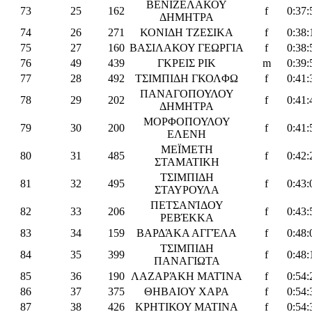
ΒΕΝΙΖΕΛΑΚΟΥ
73
25
162
f
0:37:
ΔΗΜΗΤΡΑ
74
26
271
ΚΟΝΙΔΗ TΖΕΣΙΚΑ
f
0:38:
75
27
160
ΒΑΣΙΛΑΚΟΥ ΓΕΩΡΓΙΑ
f
0:38:
76
49
439
ΓΚΡΕΙΣ ΡΙΚ
m
0:39:
77
28
492
ΤΣΙΜΠΙΔΗ ΓΚΟΛΦΩ
f
0:41:
ΠΑΝΑΓΟΠΟΥΛΟΥ
78
29
202
f
0:41:
ΔΗΜΗΤΡΑ
ΜΟΡΦΟΠΟΥΛΟΥ
79
30
200
f
0:41:
ΕΛΕΝΗ
ΜΕΪΜΕΤΗ
80
31
485
f
0:42:
ΣΤΑΜΑΤΙΚΗ
ΤΣΙΜΠΙΔΗ
81
32
495
f
0:43:
ΣΤΑΥΡΟΥΛΑ
ΠΕΤΣΑΝΊΔΟΥ
82
33
206
f
0:43:
ΡΕΒΈΚΚΑ
83
34
159
ΒΑΡΔΆΚΑ ΑΓΓΈΛΑ
f
0:48:
ΤΣΙΜΠΙΔΗ
84
35
399
f
0:48:
ΠΑΝΑΓΙΩΤΑ
85
36
190
ΛΑΖΑΡΆΚΗ ΜΑΤΊΝΑ
f
0:54:
86
37
375
ΘΗΒΑΙΟΥ ΧΑΡΑ
f
0:54:
87
38
426
ΚΡΗΤΙΚΟΥ ΜΑΤΙΝΑ
f
0:54: