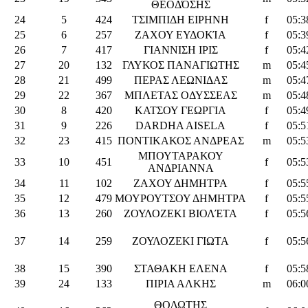
ΘΕΟΔΌΣΗΣ
24
5
424
ΤΣΙΜΠΙΔΗ ΕΙΡΗΝΗ
f
05:3
25
6
257
ΖΑΧΟΥ ΕΥΔΟΚΊΑ
f
05:3
26
7
417
ΓΙΑΝΝΙΣΗ ΙΡΙΣ
f
05:4
27
20
132
ΓΛΥΚΟΣ ΠΑΝΑΓΙΩΤΗΣ
m
05:4
28
21
499
ΠΕΡΑΣ ΛΕΩΝΙΔΑΣ
m
05:4
29
22
367
ΜΠΛΕΤΑΣ ΟΔΥΣΣΕΑΣ
m
05:4
30
8
420
ΚΑΤΣΟΥ ΓΕΩΡΓΙΑ
f
05:4
31
9
226
DARDHA AISELA
f
05:5
32
23
415
ΠΟΝΤΙΚΑΚΟΣ ΑΝΔΡΕΑΣ
m
05:5
ΜΠΟΥΤΑΡΑΚΟΥ
33
10
451
f
05:5
ΑΝΔΡΙΑΝΝΑ
34
11
102
ΖΑΧΟΥ ΔΗΜΗΤΡΑ
f
05:5
35
12
479
ΜΟΥΡΟΥΤΣΟΥ ΔΗΜΗΤΡΑ
f
05:5
36
13
260
ΖΟΥΛΟΖΕΚΙ ΒΙΟΛΈΤΑ
f
05:5
37
14
259
ΖΟΥΛΟΖΕΚΙ ΓΙΩΤΑ
f
05:5
38
15
390
ΣΤΑΘΑΚΗ ΕΛΕΝΑ
f
05:5
39
24
133
ΠΙΡΙΑ ΑΛΚΗΣ
m
06:0
ΘΟΔΩΤΗΣ