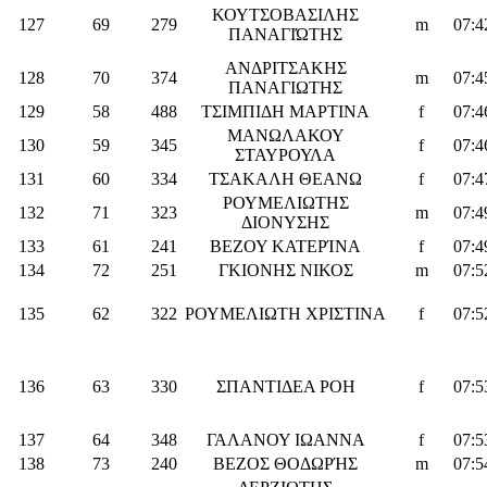
ΚΟΥΤΣΟΒΑΣΙΛΗΣ
127
69
279
m
07:4
ΠΑΝΑΓΙΏΤΗΣ
ΑΝΔΡΙΤΣΑΚΗΣ
128
70
374
m
07:4
ΠΑΝΑΓΙΩΤΗΣ
129
58
488
ΤΣΙΜΠΙΔΗ ΜΑΡΤΙΝΑ
f
07:4
ΜΑΝΩΛΑΚΟΥ
130
59
345
f
07:4
ΣΤΑΥΡΟΥΛΑ
131
60
334
ΤΣΑΚΑΛΗ ΘΕΑΝΩ
f
07:4
ΡΟΥΜΕΛΙΩΤΗΣ
132
71
323
m
07:4
ΔΙΟΝΥΣΗΣ
133
61
241
ΒΕΖΟΥ ΚΑΤΕΡΊΝΑ
f
07:4
134
72
251
ΓΚΙΟΝΗΣ ΝΙΚΟΣ
m
07:5
135
62
322
ΡΟΥΜΕΛΙΩΤΗ ΧΡΙΣΤΙΝΑ
f
07:5
136
63
330
ΣΠΑΝΤΙΔΕΑ ΡΟΗ
f
07:5
137
64
348
ΓΑΛΑΝΟΥ ΙΩΑΝΝΑ
f
07:5
138
73
240
ΒΕΖΟΣ ΘΟΔΩΡΉΣ
m
07:5