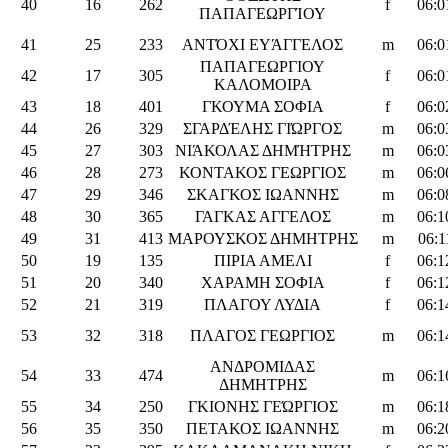
40
16
262
f
06:0
ΠΑΠΑΓΕΩΡΓΊΟΥ
41
25
233
ΑΝΤΌΧΙ ΕΥΆΓΓΕΛΟΣ
m
06:0
ΠΑΠΑΓΕΩΡΓΙΟΥ
42
17
305
f
06:0
ΚΑΛΟΜΟΙΡΑ
43
18
401
ΓΚΟΥΜΑ ΣΟΦΙΑ
f
06:0
44
26
329
ΣΓΑΡΔΈΛΗΣ ΓΙΏΡΓΟΣ
m
06:0
45
27
303
ΝΙΆΚΟΛΑΣ ΔΗΜΉΤΡΗΣ
m
06:0
46
28
273
ΚΟΝΤΑΚΟΣ ΓΕΩΡΓΙΟΣ
m
06:0
47
29
346
ΣΚΑΓΚΟΣ ΙΩΑΝΝΗΣ
m
06:0
48
30
365
ΓΑΓΚΑΣ ΑΓΓΕΛΟΣ
m
06:1
49
31
413
ΜΑΡΟΥΣΚΟΣ ΔΗΜΗΤΡΗΣ
m
06:1
50
19
135
ΠΙΡΙΑ ΑΜΕΛΙ
f
06:1
51
20
340
ΧΑΡΑΜΗ ΣΟΦΙΑ
f
06:1
52
21
319
ΠΛΑΓΟΥ ΛΥΔΙΑ
f
06:1
53
32
318
ΠΛΑΓΟΣ ΓΕΩΡΓΙΟΣ
m
06:1
ΑΝΔΡΟΜΙΔΑΣ
54
33
474
m
06:1
ΔΗΜΗΤΡΗΣ
55
34
250
ΓΚΙΟΝΗΣ ΓΕΏΡΓΙΟΣ
m
06:1
56
35
350
ΠΕΤΑΚΟΣ ΙΩΑΝΝΗΣ
m
06:2