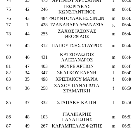
74
33
473
ΑΡΤΙΝΙΟΥ ΧΡΥΣΑΝΘΗ
f
06:3
ΓΕΩΡΓΑΚΑΣ
75
42
246
m
06:4
ΚΩΝΣΤΑΝΤΙΝΟΣ
76
43
484
ΦΟΥΝΤΟΥΛΑΚΗΣ ΣΙΝΩΝ
m
06:4
77
1
428
ΤΖΑΝΑΒΑΡΑ ΑΘΑΝΑΣΙΑ
g
06:4
ΖΑΧΟΣ ΙΆΣΟΝΑΣ
78
44
255
m
06:4
ΘΕΟΦΙΛΟΣ
79
45
312
ΠΑΠΟΥΤΣΗΣ ΣΤΑΥΡΟΣ
m
06:4
ΚΑΤΣΟΥΛΩΤΟΣ
80
46
431
m
06:4
ΑΛΕΞΑΝΔΡΟΣ
81
47
403
ΝΟΥΡΕ ΑΡΤΙΟΝ
m
06:4
82
34
347
ΣΚΑΓΚΟΥ ΕΛΕΝΗ
f
06:4
83
35
498
ΧΡΙΣΤΑΚΟΥ ΜΑΡΙΑ
f
06:4
ΖΑΧΟΥ ΠΑΝΑΓΙΏΤΑ
84
36
258
f
06:5
ΣΤΑΜΑΤΙΚΗ
85
37
332
ΣΤΑΠΑΚΗ ΚΑΊΤΗ
f
06:5
ΓΙΑΛΙΚΑΡΗΣ
86
48
103
m
06:5
ΠΑΝΑΓΙΩΤΗΣ
87
49
267
ΚΑΡΑΜΠΕΛΑΣ ΦΩΤΗΣ
m
06:5