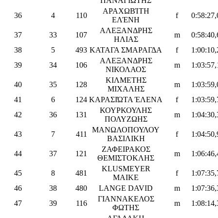
ΠΑΝΑΓΙΏΤΗΣ
ΑΡΑΧΩΒΊΤΗ
36
4
110
f
0:58:27,
ΕΛΈΝΗ
ΑΛΕΞΑΝΔΡΗΣ
37
33
107
m
0:58:40,
ΗΛΙΑΣ
38
5
493
ΚΑΤΑΓΑ ΣΜΑΡΑΓΔΑ
f
1:00:10,
ΑΛΕΞΑΝΔΡΗΣ
39
34
106
m
1:03:57,
ΝΙΚΟΛΑΟΣ
ΚΙΛΜΕΤΗΣ
40
35
128
m
1:03:59,
ΜΙΧΑΛΗΣ
41
6
124
ΚΑΡΑΣΙΏΤΑ ΈΛΕΝΑ
f
1:03:59,
ΚΟΥΡΚΟΥΛΗΣ
42
36
131
m
1:04:30,
ΠΟΛΥΖΩΗΣ
ΜΑΝΩΛΟΠΟΥΛΟΥ
43
7
411
f
1:04:50,
ΒΑΣΙΛΙΚΗ
ΖΑΦΕΙΡΑΚΟΣ
44
37
121
m
1:06:46,
ΘΕΜΙΣΤΟΚΛΗΣ
KLUSMEYER
45
8
481
f
1:07:35,
MAIKE
46
38
480
LANGE DAVID
m
1:07:36,
ΓΙΑΝΝΑΚΕΛΟΣ
47
39
116
m
1:08:14,
ΦΩΤΗΣ