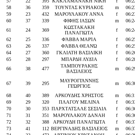
57
22
395
ΚΑΚΛΑΜΑΝΑΚΗ ΝΙΚΗ
f
06:2
58
36
359
ΤΟΥΝΤΑΣ ΚΥΡΙΑΚΟΣ
m
06:2
59
23
432
ΜΑΡΟΥΛΑΚΟΥ ΑΝΝΑ
f
06:2
60
37
339
ΦΙΦΗΣ ΙΑΣΩΝ
m
06:2
ΚΩΣΤΑΚΑΚΗ
61
24
369
f
06:2
ΠΑΝΑΓΙΩΤΑ
62
25
336
ΦΆΒΒΑ ΜΑΡΊΑ
f
06:2
63
26
337
ΦΆΒΒΑ ΘΕΑΝΏ
f
06:2
64
27
360
ΓΚΛΙΑΤΗ ΒΑΣΙΛΙΚΗ
f
06:2
65
28
297
ΜΠΑΡΔΗ ΛΥΔΊΑ
f
06:2
ΤΑΜΠΟΥΡΑΚΗΣ
66
38
477
m
06:2
ΒΑΣΙΛΕΙΟΣ
ΜΑΥΡΟΓΙΆΝΝΗΣ
67
39
295
m
06:3
ΓΕΏΡΓΙΟΣ
68
40
389
ΑΡΚΟΥΔΗΣ ΧΡΗΣΤΟΣ
m
06:3
69
29
320
ΠΛΑΓΟΥ ΜΕΛΙΝΑ
f
06:3
70
30
353
ΠΑΡΧΤΑΤΣΑΛΕ ΣΕΣΙΛΙΑ
f
06:3
71
31
351
ΜΑΡΟΥΛΑΚΟΥ ΔΑΝΑΗ
f
06:3
72
32
388
ΑΡΚΟΥΔΗ ΠΑΝΑΓΙΩΤΑ
f
06:3
73
41
112
ΒΕΡΓΙΝΑΔΗΣ ΒΑΣΙΛΕΙΟΣ
m
06:3