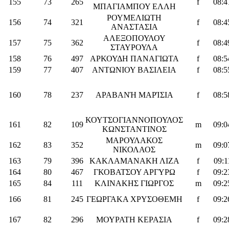
155
73
265
f
08:4
ΜΠΑΓΙΑΜΠΟΥ ΕΛΛΗ
ΡΟΥΜΕΛΙΩΤΗ
156
74
321
f
08:4
ΑΝΑΣΤΑΣΙΑ
ΑΛΕΞΟΠΟΥΛΟΥ
157
75
362
f
08:4
ΣΤΑΥΡΟΥΛΑ
158
76
497
ΑΡΚΟΥΔΗ ΠΑΝΑΓΙΩΤΑ
f
08:5
159
77
407
ΑΝΤΩΝΙΟΥ ΒΑΣΙΛΕΙΑ
f
08:5
160
78
237
ΑΡΑΒΑΝΉ ΜΑΡΊΣΙΑ
f
08:5
ΚΟΥΤΣΟΓΙΑΝΝΟΠΟΥΛΟΣ
161
82
109
m
09:0
ΚΩΝΣΤΑΝΤΙΝΟΣ
ΜΑΡΟΥΛΑΚΟΣ
162
83
352
m
09:0
ΝΙΚΟΛΑΟΣ
163
79
396
ΚΑΚΛΑΜΑΝΑΚΗ ΛΙΖΑ
f
09:1
164
80
467
ΓΚΟΒΑΤΣΟΥ ΑΡΓΥΡΩ
f
09:2
165
84
111
ΚΛΙΝΑΚΗΣ ΓΙΩΡΓΟΣ
m
09:2
166
81
245
ΓΕΩΡΓΑΚΑ ΧΡΥΣΟΘΕΜΗ
f
09:2
167
82
296
ΜΟΥΡΑΤΗ ΚΕΡΑΣΙΑ
f
09:2