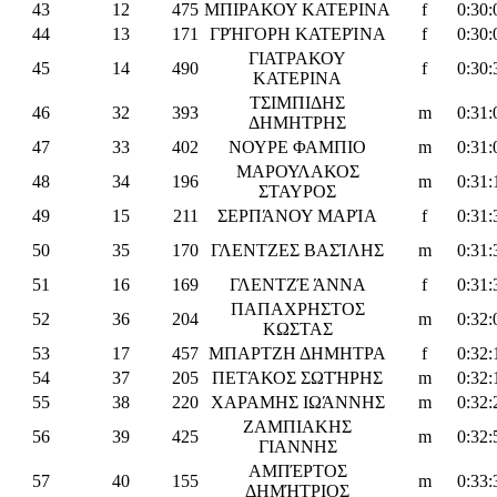
43
12
475
ΜΠΙΡΑΚΟΥ ΚΑΤΕΡΙΝΑ
f
0:30:
44
13
171
ΓΡΉΓΟΡΗ ΚΑΤΕΡΊΝΑ
f
0:30:
ΓΙΑΤΡΑΚΟΥ
45
14
490
f
0:30:
ΚΑΤΕΡΙΝΑ
ΤΣΙΜΠΙΔΗΣ
46
32
393
m
0:31:
ΔΗΜΗΤΡΗΣ
47
33
402
ΝΟΥΡΕ ΦΑΜΠΙΟ
m
0:31:
ΜΑΡΟΥΛΑΚΟΣ
48
34
196
m
0:31:
ΣΤΑΥΡΟΣ
49
15
211
ΣΕΡΠΆΝΟΥ ΜΑΡΊΑ
f
0:31:
50
35
170
ΓΛΕΝΤΖΕΣ ΒΑΣΊΛΗΣ
m
0:31:
51
16
169
ΓΛΕΝΤΖΈ ΆΝΝΑ
f
0:31:
ΠΑΠΑΧΡΗΣΤΟΣ
52
36
204
m
0:32:
ΚΩΣΤΑΣ
53
17
457
ΜΠΑΡΤΖΗ ΔΗΜΗΤΡΑ
f
0:32:
54
37
205
ΠΕΤΆΚΟΣ ΣΩΤΉΡΗΣ
m
0:32:
55
38
220
ΧΑΡΑΜΗΣ ΙΩΆΝΝΗΣ
m
0:32:
ΖΑΜΠΙΑΚΗΣ
56
39
425
m
0:32:
ΓΙΑΝΝΗΣ
ΑΜΠΈΡΤΟΣ
57
40
155
m
0:33:
ΔΗΜΉΤΡΙΟΣ