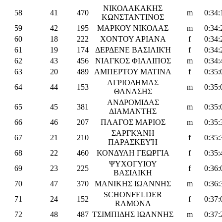
ΝΙΚΟΛΑΚΑΚΗΣ
58
41
470
m
0:34:
ΚΩΝΣΤΑΝΤΙΝΟΣ
59
42
195
ΜΑΡΚΟΥ ΝΙΚΟΛΑΣ
m
0:34:
60
18
222
ΧΟΝΤΟΥ ΑΡΙΑΝΑ
f
0:34:
61
19
174
ΔΕΡΔΕΝΕ ΒΑΣΙΛΙΚΉ
f
0:34:
62
43
456
ΝΙΑΓΚΟΣ ΦΙΛΛΙΠΟΣ
m
0:34:
63
20
489
ΑΜΠΕΡΤΟΥ ΜΑΤΙΝΑ
f
0:35:
ΑΓΡΙΟΔΗΜΑΣ
64
44
153
m
0:35:
ΘΑΝΑΣΗΣ
ΑΝΔΡΟΜΙΔΑΣ
65
45
381
m
0:35:
ΔΙΑΜΑΝΤΗΣ
66
46
207
ΠΛΑΓΟΣ ΜΑΡΙΟΣ
m
0:35:
ΣΑΡΓΚΆΝΗ
67
21
210
f
0:35:
ΠΑΡΑΣΚΕΥΉ
68
22
460
ΚΟΝΔΥΛΗ ΓΕΩΡΓΙΑ
f
0:35:
ΨΥΧΟΓΥΙΟΥ
69
23
225
f
0:36:
ΒΑΣΙΛΙΚΗ
70
47
370
ΜΑΝΙΚΗΣ ΙΩΑΝΝΗΣ
m
0:36:
SCHONFELDER
71
24
152
f
0:37:
RAMONA
72
48
487
ΤΣΙΜΠΙΔΗΣ ΙΩΑΝΝΗΣ
m
0:37: