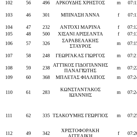
102
56
496
ΑΡΚΟΥΔΗΣ ΧΡΗΣΤΟΣ
m
07:1
103
46
301
ΜΠΙΝΑΣΗ ΆΝΝΑ
f
07:1
104
47
232
ΑΝΤΌΧΙ ΜΑΡΊΝΑ
f
07:1
105
48
500
ΧΙΣΑΝΙ ΑΡΙΣΕΛΝΤΑ
f
07:1
ΣΑΡΑΒΕΛΑΚΗΣ
106
57
326
m
07:1
ΣΤΑΥΡΟΣ
107
58
248
ΓΕΩΡΓΑΚΑΣ ΓΙΩΡΓΟΣ
m
07:2
ΑΤΤΊΚΟΣ ΓΙΔΟΓΙΆΝΝΗΣ
108
59
238
m
07:2
ΠΑΝΑΓΙΏΤΗΣ
109
60
368
ΜΠΛΕΤΑΣ ΦΙΛΛΙΠΟΣ
m
07:2
ΚΩΝΣΤΑΝΤΆΚΟΣ
110
61
283
m
07:2
ΙΩΆΝΝΗΣ
111
62
335
ΤΣΑΚΟΎΜΗΣ ΓΕΏΡΓΙΟΣ
m
07:2
ΧΡΙΣΤΟΦΟΡΑΚΗ
112
49
342
f
07:2
ΑΓΓΕΛΙΚΗ