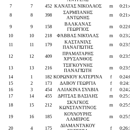
7
7
452
ΚΑΝΑΤΑΣ ΝΙΚΟΛΑΟΣ
m
0:21:
ΣΑΡΜΠΑΝΗΣ
8
8
398
m
0:21:
ΑΝΤΩΝΗΣ
ΒΑΛΚΑΝΑΣ
9
9
158
m
0:22:
ΓΕΩΡΓΙΟΣ
10
10
218
ΦΆΒΒΑΣ ΝΙΚΌΛΑΣ
m
0:23:
ΚΑΣΤΑΝΙΆΣ
11
11
179
m
0:23:
ΠΑΝΑΓΙΏΤΗΣ
ΠΡΑΜΑΤΑΡΗΣ
12
12
409
m
0:23:
ΧΡΥΣΑΝΘΟΣ
ΤΣΙΓΚΟΎΝΗΣ
13
13
216
m
0:23:
ΠΑΝΑΓΙΏΤΗ
14
1
182
ΚΟΡΩΝΙΟΥ ΚΑΤΕΡΊΝΑ
f
0:24:
15
2
173
ΔΑΒΟΥ ΓΕΩΡΓΙΑ
f
0:24:
16
3
454
ΑΛΙΑΚΙΝΑ ΣΥΛΒΙΑ
f
0:24:
17
14
455
ΔΡΙΤΣΑΣ ΒΑΣΙΛΗΣ
m
0:25:
ΣΚΆΓΚΟΣ
18
15
212
m
0:25:
ΚΩΝΣΤΑΝΤΊΝΟΣ
ΚΟΥΛΟΥΡΗΣ
19
16
185
m
0:25:
ΛΑΜΠΡΟΣ
ΔΙΑΜΑΝΤΆΚΟΥ
20
4
175
f
0:26: