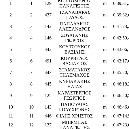
ΚΟΝΤΟΜΗΝΆΣ
1
1
129
m
0:39:31,
ΠΑΝΑΓΙΏΤΗΣ
ΤΖΑΝΑΒΑΡΑΣ
2
2
437
m
0:39:32,
ΠΑΥΛΟΣ
ΠΑΠΑΔΆΚΗΣ
3
3
142
m
0:41:23,
ΑΛΈΞΑΝΔΡΟΣ
ΣΟΥΛΤΑΝΗΣ
4
4
146
m
0:42:59,
ΓΙΩΡΓΟΣ
ΚΟΥΤΣΟΥΚΟΣ
5
5
442
m
0:43:06,
ΒΑΣΙΛΗΣ
ΚΟΥΡΒΕΛΟΣ
6
6
491
m
0:43:17,
ΒΑΣΙΛΕΙΟΣ
ΣΤΑΜΑΤΑΚΟΣ
7
7
443
m
0:45:20,
ΤΗΛΕΜΑΧΟΣ
ΚΥΡΙΑΚΑΚΗΣ
8
8
445
m
0:46:18,
ΗΛΙΑΣ
ΚΑΡΑΣΤΕΡΓΙΟΣ
9
9
125
m
0:46:20,
ΓΕΩΡΓΙΟΣ
ΠΑΠΟΎΛΙΑΣ
10
10
143
m
0:46:46,
ΠΟΛΥΧΡΌΝΗΣ
11
11
446
ΦΙΛΗΣ ΧΡΗΣΤΟΣ
m
0:47:14,
ΜΠΙΡΜΠΑΣ
12
12
137
m
0:47:23,
ΠΑΝΑΓΙΏΤΗΣ