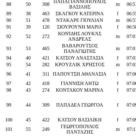
ΠΑΠΑΓΙΑΝΝΟΠΟΥΛΟΣ
88
50
308
m
06:5
ΒΑΣΙΛΗΣ
89
38
463
ΣΚΑΓΚΟΥ ΚΑΤΕΡΙΝΑ
f
06:5
90
51
478
ΝΤΑΚΑΡΕ ΓΙΟΥΛΙΑΝ
m
06:5
91
39
120
ΣΙΟΥΡΟΥΝΗ ΜΑΡΙΑ
f
06:5
ΚΟΝΊΔΗΣ ΛΟΥΚΆΣ
92
52
272
m
07:0
ΑΝΔΡΈΑΣ
ΒΑΒΑΡΟΥΤΣΟΣ
93
53
465
m
07:0
ΠΑΝΑΓΙΩΤΗΣ
94
40
421
ΚΑΤΣΟΥ ΑΝΑΣΤΑΣΙΑ
f
07:0
95
54
282
ΚΡΟΎΖΛΙΚ ΧΡΉΣΤΟΣ
m
07:0
96
41
311
ΠΑΠΟΥΤΣΗ ΑΘΑΝΑΣΙΑ
f
07:0
97
42
418
ΓΙΑΝΝΙΣΗ ΛΗΤΩ
f
07:0
98
43
274
ΚΟΝΤΑΚΟΥ ΜΑΡΙΝΑ
f
07:0
99
44
309
ΠΑΠΑΔΕΑ ΓΕΩΡΓΟΑ
f
07:0
100
45
422
ΚΑΤΣΟΥ ΒΑΣΙΛΙΚΗ
f
07:0
ΓΕΩΡΓΟΠΟΥΛΟΣ
101
55
249
m
07:1
ΠΑΝΤΑΖΗΣ