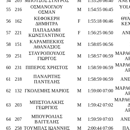
54
205
ΜΠΟΤΣΟΣ ΣΤΑΥΡΟΣ
M
1:53:26
06:40
ΑΝΕ
ΟΣΜΑΝΟΓΛΟΥ
YOL
55
216
M
1:54:55
06:45
ΟΣΜΑΝ
ΚΕΦΟΚΕΡΗ
ΘΥΑ
56
162
F
1:55:18
06:46
ΔΗΜΗΤΡΑ
ΚΕ
ΠΑΠΑΔΑΜΗ
57
221
F
1:56:25
06:50
ΑΝ
ΚΩΝΣΤΑΝΤΙΝΟΣ
ΚΑΡΑΜΠΕΚΙΟΣ
58
151
M
1:58:05
06:56
ΑΘΑΝΑΣΙΟΣ
ΣΤΑΥΡΟΠΟΥΛΟΣ
ΜΑΡΑ
59
251
M
1:58:57
06:59
ΓΙΩΡΓΟΣ
Α
ΜΑΡΑ
60
231
ΠΙΠΕΡΟΣ ΧΡΗΣΤΟΣ
M
1:58:59
06:59
Α
ΠΑΝΑΡΙΤΗΣ
61
218
M
1:58:59
06:59
ΑΝΕ
ΠΑΝΤΕΛΗΣ
ΜΑΡΑ
62
132
ΓΚΟΛΕΜΗΣ ΜΑΡΙΟΣ
M
1:59:00
07:00
Α
ΜΑΡΑΘ
ΜΠΙΣΤΟΛΑΚΗΣ
63
203
M
1:59:42
07:02
ΓΕΩΡΓΙΟΣ
Α
ΜΠΟΥΡΟΛΙΑΣ
64
207
M
1:59:59
07:03
ΑΝΕ
ΒΑΓΓΕΛΗΣ
65
258
ΤΟΥΜΠΑΣ ΙΩΑΝΝΗΣ
M
2:00:44
07:06
ΠΑ