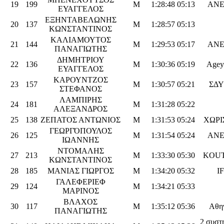
19
199
M
1:28:48
05:13
ΑΝΕ
ΕΥΑΓΓΕΛΟΣ
ΕΞΗΝΤΑΒΕΛΩΝΗΣ
20
137
M
1:28:57
05:13
ΚΩΝΣΤΑΝΤΙΝΟΣ
ΚΑΛΙΑΜΟΥΤΟΣ
21
144
M
1:29:53
05:17
ΑΝΕ
ΠΑΝΑΓΙΩΤΗΣ
ΔΗΜΗΤΡΙΟΥ
22
136
M
1:30:36
05:19
Ageys
ΕΥΑΓΓΕΛΟΣ
ΚΑΡΟΥΝΤΖΟΣ
23
157
M
1:30:57
05:21
ΣΔΥ
ΣΤΕΦΑΝΟΣ
ΛΑΜΠΙΡΗΣ
24
181
M
1:31:28
05:22
ΑΛΕΞΑΝΔΡΟΣ
25
138
ΖΕΠΑΤΟΣ ΑΝΤΩΝΙΟΣ
M
1:31:53
05:24
ΧΩΡΙ
ΓΕΩΡΓΌΠΟΥΛΟΣ
26
125
M
1:31:54
05:24
ΑΝΕ
ΙΩΑΝΝΗΣ
ΝΤΟΜΑΛΗΣ
27
213
M
1:33:30
05:30
KOUT
ΚΩΝΣΤΑΝΤΙΝΟΣ
28
185
ΜΑΝΙΑΣ ΓΙΩΡΓΟΣ
M
1:34:20
05:32
I
ΓΑΛΕΦΕΡΙΕΦ
29
124
M
1:34:21
05:33
ΜΑΡΙΝΟΣ
ΒΛΑΧΟΣ
30
117
M
1:35:12
05:36
Αθην
ΠΑΝΑΓΙΩΤΗΣ
2 συστ