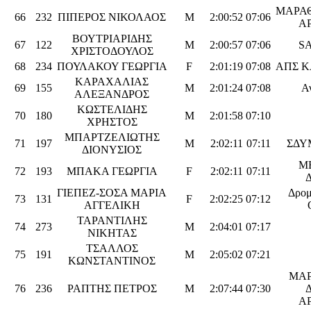
ΜΑΡΑ
66
232
ΠΙΠΕΡΟΣ ΝΙΚΟΛΑΟΣ
M
2:00:52
07:06
Α
ΒΟΥΤΡΙΑΡΙΔΗΣ
67
122
M
2:00:57
07:06
S
ΧΡΙΣΤΟΔΟΥΛΟΣ
68
234
ΠΟΥΛΑΚΟΥ ΓΕΩΡΓΙΑ
F
2:01:19
07:08
ΑΠΣ 
ΚΑΡΑΧΑΛΙΑΣ
69
155
M
2:01:24
07:08
Α
ΑΛΕΞΑΝΔΡΟΣ
ΚΩΣΤΕΛΙΔΗΣ
70
180
M
2:01:58
07:10
ΧΡΗΣΤΟΣ
ΜΠΑΡΤΖΕΛΙΩΤΗΣ
71
197
M
2:02:11
07:11
ΣΔΥ
ΔΙΟΝΥΣΙΟΣ
Μ
72
193
ΜΠΑΚΑ ΓΕΩΡΓΙΑ
F
2:02:11
07:11
ΓΙΕΠΕΖ-ΣΟΣΑ ΜΑΡΙΑ
Δρομ
73
131
F
2:02:25
07:12
ΑΓΓΕΛΙΚΗ
ΤΑΡΑΝΤΙΛΗΣ
74
273
M
2:04:01
07:17
ΝΙΚΗΤΑΣ
ΤΣΑΛΛΟΣ
75
191
M
2:05:02
07:21
ΚΩΝΣΤΑΝΤΙΝΟΣ
MAΡ
76
236
ΡΑΠΤΗΣ ΠΕΤΡΟΣ
M
2:07:44
07:30
Α