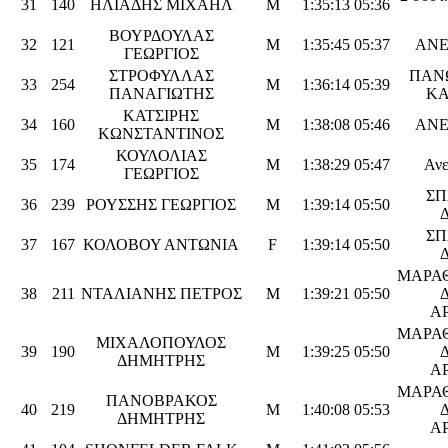
31
140
ΗΛΙΑΔΗΣ ΜΙΧΑΗΛ
M
1:35:13
05:36
ΒΟΥΡΔΟΥΛΑΣ
32
121
M
1:35:45
05:37
ΑΝΕ
ΓΕΩΡΓΙΟΣ
ΣΤΡΟΦΥΛΛΑΣ
ΠΑΝ
33
254
M
1:36:14
05:39
ΠΑΝΑΓΙΩΤΗΣ
ΚΑ
ΚΑΤΣΙΡΗΣ
34
160
M
1:38:08
05:46
ΑΝΕ
ΚΩΝΣΤΑΝΤΙΝΟΣ
ΚΟΥΛΟΛΙΑΣ
35
174
M
1:38:29
05:47
Ανε
ΓΕΩΡΓΙΟΣ
ΣΠ
36
239
ΡΟΥΣΣΗΣ ΓΕΩΡΓΙΟΣ
M
1:39:14
05:50
ΣΠ
37
167
ΚΟΛΟΒΟΥ ΑΝΤΩΝΙΑ
F
1:39:14
05:50
ΜΑΡΑ
38
211
ΝΤΑΛΙΑΝΗΣ ΠΕΤΡΟΣ
M
1:39:21
05:50
Α
ΜΑΡΑ
ΜΙΧΑΛΟΠΟΥΛΟΣ
39
190
M
1:39:25
05:50
ΔΗΜΗΤΡΗΣ
Α
ΜΑΡΑ
ΠΑΝΟΒΡΑΚΟΣ
40
219
M
1:40:08
05:53
ΔΗΜΗΤΡΗΣ
Α