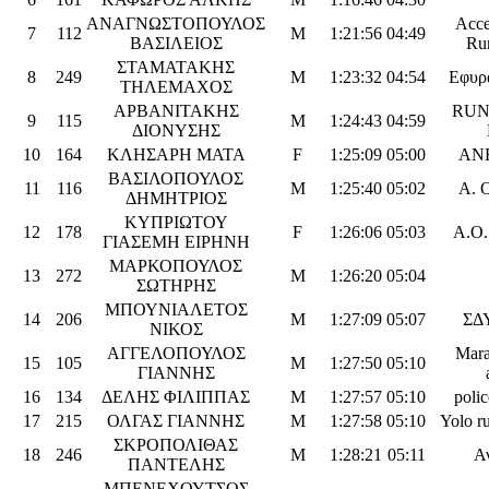
ΑΝΑΓΝΩΣΤΟΠΟΥΛΟΣ
Acce
7
112
M
1:21:56
04:49
ΒΑΣΙΛΕΙΟΣ
Ru
ΣΤΑΜΑΤΑΚΗΣ
8
249
M
1:23:32
04:54
Εφυρα
ΤΗΛΕΜΑΧΟΣ
ΑΡΒΑΝΙΤΑΚΗΣ
RUN
9
115
M
1:24:43
04:59
ΔΙΟΝΥΣΗΣ
10
164
ΚΛΗΣΑΡΗ ΜΑΤΑ
F
1:25:09
05:00
ΑΝ
ΒΑΣΙΛΟΠΟΥΛΟΣ
11
116
M
1:25:40
05:02
Α. 
ΔΗΜΗΤΡΙΟΣ
ΚΥΠΡΙΩΤΟΥ
12
178
F
1:26:06
05:03
Α.Ο
ΓΙΑΣΕΜΗ ΕΙΡΗΝΗ
ΜΑΡΚΟΠΟΥΛΟΣ
13
272
M
1:26:20
05:04
ΣΩΤΗΡΗΣ
ΜΠΟΥΝΙΑΛΕΤΟΣ
14
206
M
1:27:09
05:07
ΣΔ
ΝΙΚΟΣ
ΑΓΓΕΛΟΠΟΥΛΟΣ
Mara
15
105
M
1:27:50
05:10
ΓΙΑΝΝΗΣ
16
134
ΔΕΛΗΣ ΦΙΛΙΠΠΑΣ
M
1:27:57
05:10
polic
17
215
ΟΛΓΑΣ ΓΙΑΝΝΗΣ
M
1:27:58
05:10
Yolo r
ΣΚΡΟΠΟΛΙΘΑΣ
18
246
M
1:28:21
05:11
Α
ΠΑΝΤΕΛΗΣ
ΜΠΕΝΕΧΟΥΤΣΟΣ