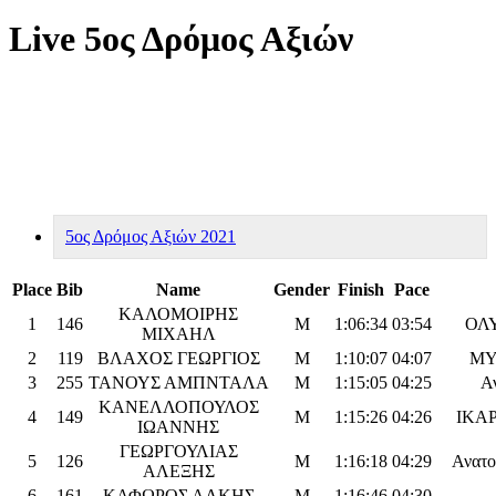
Live 5ος Δρόμος Αξιών
5ος Δρόμος Αξιών 2021
Place
Bib
Name
Gender
Finish
Pace
ΚΑΛΟΜΟΙΡΗΣ
1
146
M
1:06:34
03:54
ΟΛ
ΜΙΧΑΗΛ
2
119
ΒΛΑΧΟΣ ΓΕΩΡΓΙΟΣ
M
1:10:07
04:07
MY
3
255
ΤΑΝΟΥΣ ΑΜΠΝΤΑΛΑ
M
1:15:05
04:25
Α
ΚΑΝΕΛΛΟΠΟΥΛΟΣ
4
149
M
1:15:26
04:26
ΙΚΑ
ΙΩΑΝΝΗΣ
ΓΕΩΡΓΟΥΛΙΑΣ
5
126
M
1:16:18
04:29
Ανατο
ΑΛΕΞΗΣ
6
161
ΚΑΦΩΡΟΣ ΑΛΚΗΣ
M
1:16:46
04:30