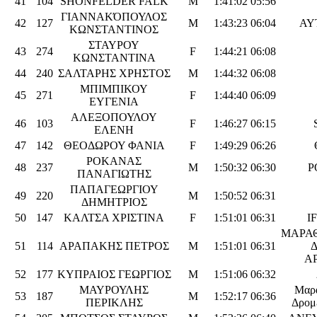
41
104
SHONFELDER FALK
M
1:41:02
05:56
ΓΙΑΝΝΑΚΌΠΟΥΛΟΣ
42
127
M
1:43:23
06:04
ΑΥ
ΚΩΝΣΤΑΝΤΙΝΟΣ
ΣΤΑΥΡΟΥ
43
274
F
1:44:21
06:08
ΚΩΝΣΤΑΝΤΙΝΑ
44
240
ΣΑΛΤΑΡΗΣ ΧΡΗΣΤΟΣ
M
1:44:32
06:08
ΜΠΙΜΠΙΚΟΥ
45
271
F
1:44:40
06:09
ΕΥΓΕΝΙΑ
ΑΛΕΞΟΠΟΥΛΟΥ
46
103
F
1:46:27
06:15
ΕΛΕΝΗ
47
142
ΘΕΟΔΩΡΟΥ ΦΑΝΙΑ
F
1:49:29
06:26
ΡΟΚΑΝΑΣ
48
237
M
1:50:32
06:30
Ρ
ΠΑΝΑΓΙΩΤΗΣ
ΠΑΠΑΓΕΩΡΓΙΟΥ
49
220
M
1:50:52
06:31
ΔΗΜΗΤΡΙΟΣ
50
147
ΚΑΛΤΣΑ ΧΡΙΣΤΙΝΑ
F
1:51:01
06:31
I
ΜΑΡΑ
51
114
ΑΡΑΠΑΚΗΣ ΠΕΤΡΟΣ
M
1:51:01
06:31
Α
52
177
ΚΥΠΡΑΙΟΣ ΓΕΩΡΓΙΟΣ
M
1:51:06
06:32
ΜΑΥΡΟΥΛΗΣ
Μαρ
53
187
M
1:52:17
06:36
ΠΕΡΙΚΛΗΣ
Δρομ