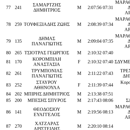
ΜΑΡΑ
ΣΑΜΑΡΤΖΗΣ
77
241
M
2:07:56
07:31
ΔΗΜΗΤΡΙΟΣ
Α
ΜΑΡΑ
78
259
ΤΟΥΦΕΞΙΑΔΗΣ ΖΩΗΣ
M
2:08:39
07:34
Α
ΜΑΡΑ
ΔΗΜΑΣ
79
135
M
2:09:04
07:35
ΠΑΝΑΓΙΩΤΗΣ
Α
80
265
ΤΣΙΟΤΡΑΣ ΓΕΩΡΓΙΟΣ
M
2:10:32
07:40
ΚΟΡΟΜΠΙΛΗ
81
170
F
2:10:32
07:40
ΣΔΥΜΕ
ΑΝΑΣΤΑΣΙΑ
ΤΡΥΜΠΟΝΙΑΣ
ΤΡΕ
82
261
M
2:11:22
07:43
ΠΑΝΑΓΙΩΤΗΣ
ΔΗ
ΣΤΑΥΡΟΥ
Κορο
83
252
F
2:11:39
07:44
ΑΘΗΝΟΥΛΑ
84
202
ΜΠΙΡΗΣ ΔΗΜΗΤΡΙΟΣ
M
2:13:38
07:51
85
200
ΜΠΕΣΗΣ ΣΠΥΡΟΣ
M
2:17:43
08:06
Σ
ΜΑΡΑ
ΘΕΟΔΟΣΙΟΥ
86
141
M
2:19:56
08:13
ΕΥΑΓΓΕΛΟΣ
Α
ΧΑΤΖΑΡΑΣ
87
270
M
2:20:10
08:14
ΑΡΙΣΤΕΙΔΗΣ