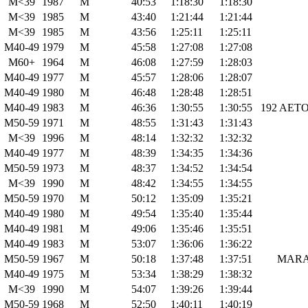
M<39
1987
M
40:53
1:18:30
1:18:30
M<39
1985
M
43:40
1:21:44
1:21:44
M<39
1985
M
43:56
1:25:11
1:25:11
M40-49
1979
M
45:58
1:27:08
1:27:08
M60+
1964
M
46:08
1:27:59
1:28:03
M40-49
1977
M
45:57
1:28:06
1:28:07
M40-49
1980
M
46:48
1:28:48
1:28:51
M40-49
1983
M
46:36
1:30:55
1:30:55
192 ΑΕΤ
M50-59
1971
M
48:55
1:31:43
1:31:43
M<39
1996
M
48:14
1:32:32
1:32:32
M40-49
1977
M
48:39
1:34:35
1:34:36
M50-59
1973
M
48:37
1:34:52
1:34:54
M<39
1990
M
48:42
1:34:55
1:34:55
M50-59
1970
M
50:12
1:35:09
1:35:21
M40-49
1980
M
49:54
1:35:40
1:35:44
M40-49
1981
M
49:06
1:35:46
1:35:51
M40-49
1983
M
53:07
1:36:06
1:36:22
M50-59
1967
M
50:18
1:37:48
1:37:51
MARA
M40-49
1975
M
53:34
1:38:29
1:38:32
M<39
1990
M
54:07
1:39:26
1:39:44
M50-59
1968
M
52:50
1:40:11
1:40:19