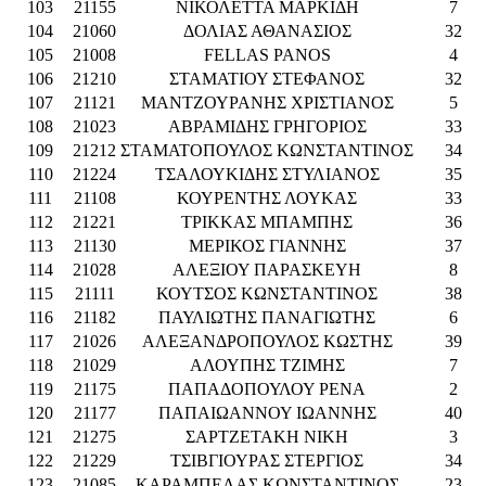
103
21155
ΝΙΚΟΛΕΤΤΑ ΜΑΡΚΙΔΗ
7
104
21060
ΔΟΛΙΑΣ ΑΘΑΝΑΣΙΟΣ
32
105
21008
FELLAS PANOS
4
106
21210
ΣΤΑΜΑΤΙΟΥ ΣΤΕΦΑΝΟΣ
32
107
21121
ΜΑΝΤΖΟΥΡΑΝΗΣ ΧΡΙΣΤΙΑΝΟΣ
5
108
21023
ΑΒΡΑΜΙΔΗΣ ΓΡΗΓΟΡΙΟΣ
33
109
21212
ΣΤΑΜΑΤΟΠΟΥΛΟΣ ΚΩΝΣΤΑΝΤΙΝΟΣ
34
110
21224
ΤΣΑΛΟΥΚΙΔΗΣ ΣΤΥΛΙΑΝΟΣ
35
111
21108
ΚΟΥΡΕΝΤΗΣ ΛΟΥΚΑΣ
33
112
21221
ΤΡΙΚΚΑΣ ΜΠΑΜΠΗΣ
36
113
21130
ΜΕΡΙΚΟΣ ΓΙΑΝΝΗΣ
37
114
21028
ΑΛΕΞΙΟΥ ΠΑΡΑΣΚΕΥΗ
8
115
21111
ΚΟΥΤΣΟΣ ΚΩΝΣΤΑΝΤΙΝΟΣ
38
116
21182
ΠΑΥΛΙΩΤΗΣ ΠΑΝΑΓΙΩΤΗΣ
6
117
21026
ΑΛΕΞΑΝΔΡΟΠΟΥΛΟΣ ΚΩΣΤΗΣ
39
118
21029
ΑΛΟΥΠΗΣ ΤΖΙΜΗΣ
7
119
21175
ΠΑΠΑΔΟΠΟΥΛΟΥ ΡΕΝΑ
2
120
21177
ΠΑΠΑΙΩΑΝΝΟΥ ΙΩΑΝΝΗΣ
40
121
21275
ΣΑΡΤΖΕΤΑΚΗ ΝΙΚΗ
3
122
21229
ΤΣΙΒΓΙΟΥΡΑΣ ΣΤΕΡΓΙΟΣ
34
123
21085
ΚΑΡΑΜΠΕΛΑΣ ΚΩΝΣΤΑΝΤΙΝΟΣ
23