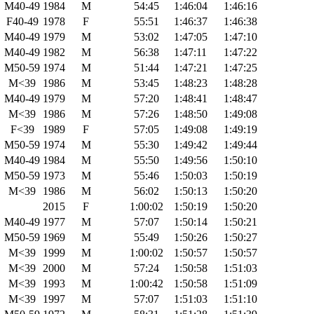
M40-49
1984
M
54:45
1:46:04
1:46:16
F40-49
1978
F
55:51
1:46:37
1:46:38
M40-49
1979
M
53:02
1:47:05
1:47:10
M40-49
1982
M
56:38
1:47:11
1:47:22
M50-59
1974
M
51:44
1:47:21
1:47:25
M<39
1986
M
53:45
1:48:23
1:48:28
M40-49
1979
M
57:20
1:48:41
1:48:47
M<39
1986
M
57:26
1:48:50
1:49:08
F<39
1989
F
57:05
1:49:08
1:49:19
M50-59
1974
M
55:30
1:49:42
1:49:44
M40-49
1984
M
55:50
1:49:56
1:50:10
M50-59
1973
M
55:46
1:50:03
1:50:19
M<39
1986
M
56:02
1:50:13
1:50:20
2015
F
1:00:02
1:50:19
1:50:20
M40-49
1977
M
57:07
1:50:14
1:50:21
M50-59
1969
M
55:49
1:50:26
1:50:27
M<39
1999
M
1:00:02
1:50:57
1:50:57
M<39
2000
M
57:24
1:50:58
1:51:03
M<39
1993
M
1:00:42
1:50:58
1:51:09
M<39
1997
M
57:07
1:51:03
1:51:10