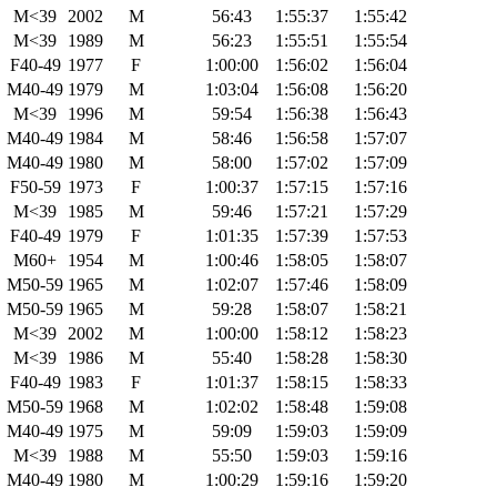
M<39
2002
M
56:43
1:55:37
1:55:42
M<39
1989
M
56:23
1:55:51
1:55:54
F40-49
1977
F
1:00:00
1:56:02
1:56:04
M40-49
1979
M
1:03:04
1:56:08
1:56:20
M<39
1996
M
59:54
1:56:38
1:56:43
M40-49
1984
M
58:46
1:56:58
1:57:07
M40-49
1980
M
58:00
1:57:02
1:57:09
F50-59
1973
F
1:00:37
1:57:15
1:57:16
M<39
1985
M
59:46
1:57:21
1:57:29
F40-49
1979
F
1:01:35
1:57:39
1:57:53
M60+
1954
M
1:00:46
1:58:05
1:58:07
M50-59
1965
M
1:02:07
1:57:46
1:58:09
M50-59
1965
M
59:28
1:58:07
1:58:21
M<39
2002
M
1:00:00
1:58:12
1:58:23
M<39
1986
M
55:40
1:58:28
1:58:30
F40-49
1983
F
1:01:37
1:58:15
1:58:33
M50-59
1968
M
1:02:02
1:58:48
1:59:08
M40-49
1975
M
59:09
1:59:03
1:59:09
M<39
1988
M
55:50
1:59:03
1:59:16
M40-49
1980
M
1:00:29
1:59:16
1:59:20