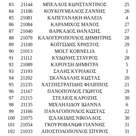
83
21144
ΜΠΕΛΛΟΣ ΚΩΝΣΤΑΝΤΙΝΟΣ
25
84
21106
ΚΟΥΚΟΥΜΙΑΛΟΣ ΖΑΝΝΗΣ
26
85
21081
ΚΑΠΕΤΑΝΑΚΗ ΘΑΛΕΙΑ
4
86
21084
ΚΑΡΑΜΙΧΟΣ ΜΑΝΟΣ
27
87
21040
ΒΑΡΚΑΔΟΣ ΘΑΝΑΣΗΣ
27
88
21079
ΚΑΛΟΓΕΡΟΠΟΥΛΟΣ ΔΗΜΗΤΡΗΣ
28
89
21100
ΚΟΪΤΣΙΔΗΣ ΧΡΗΣΤΟΣ
29
90
21013
MOLT KORNELIA
1
91
21112
ΚΥΔΩΝΗΣ ΣΤΑΥΡΟΣ
28
92
21089
ΚΑΡΟΥΣΗ ΔΗΜΗΤΡΑ
5
93
21193
ΣΑΛΗΣ ΚΥΡΙΑΚΟΣ
3
94
21202
ΣΚΑΝΔΑΛΗΣ ΚΩΣΤΑΣ
20
95
21235
ΧΑΤΖΗΣΤΡΑΤΙΔΗΣ ΦΙΛΙΠΠΟΣ
21
96
21167
ΠΑΝΟΠΟΥΛΟΣ ΓΙΩΡΓΟΣ
29
97
21215
ΣΤΕΛΙΟΣ ΚΑΡΟΖΗΣ
30
98
21135
ΜΙΧΑΗΛΙΔΟΥ ΙΩΑΝΝΑ
6
99
21166
ΠΑΝΑΓΟΠΟΥΛΟΣ ΚΩΣΤΑΣ
22
100
21075
ΙΣΑΑΚΙΔΗΣ ΝΙΚΟΛΑΟΣ
30
101
21054
ΓΚΟΥΡΟΒΑΝΩΦ ΓΙΑΝΝΗΣ
31
102
21033
ΑΠΟΣΤΟΛΟΠΟΥΛΟΣ ΣΠΥΡΟΣ
31