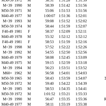
M50-59
1972
M
58:31
1:51:28
1:51:39
M<39
1990
M
58:39
1:51:42
1:51:56
M50-59
1971
M
55:06
1:51:53
1:51:56
M40-49
1977
M
1:00:07
1:51:36
1:52:01
M<39
1993
M
59:08
1:51:52
1:52:02
M50-59
1974
M
58:44
1:51:59
1:52:07
F40-49
1981
F
58:37
1:52:09
1:52:11
M40-49
1978
M
55:32
1:52:12
1:52:12
F40-49
1981
F
58:53
1:51:59
1:52:16
M<39
1998
M
57:52
1:52:22
1:52:26
M<39
1992
M
54:55
1:52:50
1:52:56
M40-49
1979
M
58:08
1:52:45
1:53:09
M40-49
1975
M
59:15
1:52:59
1:53:18
M<39
1994
M
56:23
1:53:51
1:53:52
M60+
1962
M
56:58
1:54:01
1:54:03
M50-59
1965
M
58:43
1:53:59
1:54:07
M50-59
1972
M
59:40
1:54:22
1:54:39
M<39
1985
M
58:53
1:54:35
1:54:41
M50-59
1972
M
1:01:52
1:55:21
1:55:33
M<39
1990
M
56:47
1:55:35
1:55:36
M40-49
1977
M
58:11
1:55:19
1:55:38