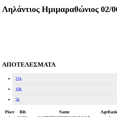
Ληλάντιος Ημιμαραθώνιος 02/06
ΑΠΟΤΕΛΕΣΜΑΤΑ
21k
10k
5k
Place
Bib
Name
AgeRan