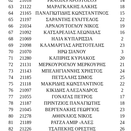
62
21018
PRAGIAS APOSTOLOS
14
63
21122
ΜΑΡΑΓΚΑΚΗΣ ΑΛΚΗΣ
18
64
21165
ΠΑΝΑΓΙΩΤΙΔΗΣ ΚΩΝΣΤΑΝΤΙΝΟΣ
15
65
21197
ΣΑΡΑΝΤΗΣ ΕΥΑΓΓΕΛΟΣ
22
66
21034
ΑΡΝΑΟΥΤΟΓΛΟΥ ΝΙΚΟΣ
19
67
21092
ΚΑΤΣΑΡΕΛΙΑΣ ΛΕΩΝΙΔΑΣ
16
68
21069
ΗΛΙΑ ΚΥΠΑΡΙΣΣΙΑ
2
69
21098
ΚΛΑΜΑΡΓΙΑΣ ΑΡΙΣΤΟΤΕΛΗΣ
23
70
21070
ΗΡΩ ΣΙΑΝΟΥ
3
71
21280
ΚΑΠΙΡΗΣ ΚΥΡΙΑΚΟΣ
20
72
21131
ΜΕΡΚΟΥΡΟΓΛΟΥ ΜΕΡΚΟΥΡΗΣ
21
73
21143
ΜΠΕΛΗΓΙΑΝΝΗΣ ΧΡΗΣΤΟΣ
24
74
21185
ΠΕΤΣΑΛΗΣ ΣΙΜΟΣ
25
75
21118
ΜΑΚΡΙΔΗΣ ΚΩΝΣΤΑΝΤΙΝΟΣ
22
76
21097
ΚΙΚΙΔΗΣ ΑΛΕΞΑΝΔΡΟΣ
2
77
21055
ΓΟΝΑΤΑΣ ΠΕΤΡΟΣ
17
78
21187
ΠΡΙΝΤΖΙΟΣ ΠΑΝΑΓΙΩΤΗΣ
18
79
21045
ΒΕΡΓΕΝΑΚΗΣ ΓΕΩΡΓΙΟΣ
23
80
21278
ΑΘΗΝΑΙΟΣ ΝΙΚΟΣ
19
81
21189
ΡΑΤΖΑ ΑΜΙΡ -ΑΛΕΞ
24
82
21226
ΤΣΑΠΕΚΗΣ ΟΡΕΣΤΗΣ
26