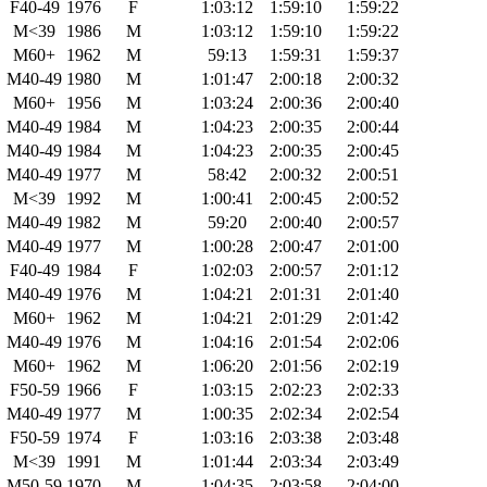
F40-49
1976
F
1:03:12
1:59:10
1:59:22
M<39
1986
M
1:03:12
1:59:10
1:59:22
M60+
1962
M
59:13
1:59:31
1:59:37
M40-49
1980
M
1:01:47
2:00:18
2:00:32
M60+
1956
M
1:03:24
2:00:36
2:00:40
M40-49
1984
M
1:04:23
2:00:35
2:00:44
M40-49
1984
M
1:04:23
2:00:35
2:00:45
M40-49
1977
M
58:42
2:00:32
2:00:51
M<39
1992
M
1:00:41
2:00:45
2:00:52
M40-49
1982
M
59:20
2:00:40
2:00:57
M40-49
1977
M
1:00:28
2:00:47
2:01:00
F40-49
1984
F
1:02:03
2:00:57
2:01:12
M40-49
1976
M
1:04:21
2:01:31
2:01:40
M60+
1962
M
1:04:21
2:01:29
2:01:42
M40-49
1976
M
1:04:16
2:01:54
2:02:06
M60+
1962
M
1:06:20
2:01:56
2:02:19
F50-59
1966
F
1:03:15
2:02:23
2:02:33
M40-49
1977
M
1:00:35
2:02:34
2:02:54
F50-59
1974
F
1:03:16
2:03:38
2:03:48
M<39
1991
M
1:01:44
2:03:34
2:03:49
M50-59
1970
M
1:04:35
2:03:58
2:04:00