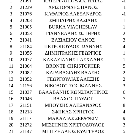
1
21091
ΚΑΤΕΡΙΝΟΠΟΥΛΟΣ ΗΛΙΑΣ
-1
2
21239
ΧΡΙΣΤΟΦΙΔΗΣ ΠΑΝΟΣ
-1
3
21076
ΚΑΘΑΡΙΟΣ ΑΛΕΞΑΝΔΡΟΣ
-1
4
21203
ΣΜΠΙΛΙΡΗΣ ΒΑΣΙΛΗΣ
1
5
21005
BURKA VIACHESLAV
1
6
21053
ΓΙΑΝΝΕΛΛΗΣ ΣΩΤΗΡΗΣ
2
7
21041
ΒΑΣΙΛΕΙΟΥ ΘΑΝΟΣ
3
8
21184
ΠΕΤΡΟΠΟΥΛΟΣ ΙΩΑΝΝΗΣ
4
9
21056
ΔΗΜΗΤΡΑΚΗΣ ΓΕΩΡΓΙΟΣ
1
10
21077
ΚΑΚΑΖΙΑΝΗΣ ΠΑΣΧΑΛΗΣ
1
11
21004
BRONTE CHRISTOPHER
5
12
21082
ΚΑΡΑΒΑΣΙΛΗΣ ΒΛΑΣΗΣ
2
13
21052
ΓΕΩΡΓΟΥΛΙΑΣ ΑΛΕΞΗΣ
2
14
21156
ΝΙΚΟΛΟΥΤΣΟΣ ΙΩΑΝΝΗΣ
3
15
21037
ΒΑΛΑΒΑΝΗΣ ΚΩΝΣΤΑΝΤΙΝΟΣ
6
16
21046
ΒΛΑΧΟΣ ΠΑΥΛΟΣ
7
17
21151
ΜΠΟΥΣΗΣ ΑΛΕΞΑΝΔΡΟΣ
8
18
21218
ΣΦΗΚΑΣ ΧΡΗΣΤΟΣ
4
19
21117
ΜΑΚΑΛΙΑΣ ΣΕΡΑΦΕΙΜ
9
20
21272
ΜΕΣΣΗΝΗΣ ΧΡΙΣΤΟΔΟΥΛΟΣ
3
21
21147
ΜΠΙΤΖΗΛΑΙΟΣ ΕΥΑΓΓΕΛΟΣ
5