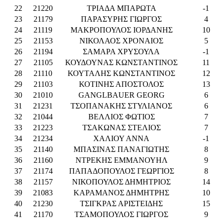
22
21220
ΤΡΙΑΔΑ ΜΠΑΡΩΤΑ
-1
23
21179
ΠΑΡΑΣΥΡΗΣ ΓΙΩΡΓΟΣ
4
24
21119
ΜΑΚΡΟΠΟΥΛΟΣ ΙΟΡΔΑΝΗΣ
10
25
21153
ΝΙΚΟΛΑΟΣ ΧΡΟΝΑΙΟΣ
5
26
21194
ΣΑΜΑΡΑ ΧΡΥΣΟΥΛΑ
-1
27
21105
ΚΟΥΔΟΥΝΑΣ ΚΩΝΣΤΑΝΤΙΝΟΣ
11
28
21110
ΚΟΥΤΑΛΗΣ ΚΩΝΣΤΑΝΤΙΝΟΣ
12
29
21103
ΚΟΤΙΝΗΣ ΑΠΟΣΤΟΛΟΣ
13
30
21010
GANGLBAUER GEORG
6
31
21231
ΤΣΟΠΑΝΑΚΗΣ ΣΤΥΛΙΑΝΟΣ
6
32
21044
ΒΕΛΛΙΟΣ ΦΩΤΙΟΣ
7
33
21223
ΤΣΑΚΩΝΑΣ ΣΤΕΛΙΟΣ
7
34
21234
ΧΑΛΙΟΥ ΑΝΝΑ
-1
35
21140
ΜΠΑΣΙΝΑΣ ΠΑΝΑΓΙΩΤΗΣ
8
36
21160
ΝΤΡΕΚΗΣ ΕΜΜΑΝΟΥΗΛ
9
37
21174
ΠΑΠΑΔΟΠΟΥΛΟΣ ΓΕΩΡΓΙΟΣ
8
38
21157
ΝΙΚΟΠΟΥΛΟΣ ΔΗΜΗΤΡΙΟΣ
14
39
21083
ΚΑΡΑΜΑΝΟΣ ΔΗΜΗΤΡΗΣ
10
40
21230
ΤΣΙΓΚΡΑΣ ΑΡΙΣΤΕΙΔΗΣ
15
41
21170
ΤΣΑΜΟΠΟΥΛΟΣ ΓΙΩΡΓΟΣ
9