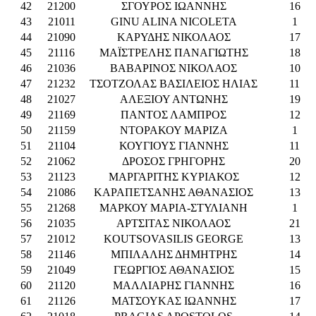
42
21200
ΣΓΟΥΡΟΣ ΙΩΑΝΝΗΣ
16
43
21011
GINU ALINA NICOLETA
1
44
21090
ΚΑΡΥΔΗΣ ΝΙΚΟΛΑΟΣ
17
45
21116
ΜΑΪΣΤΡΕΛΗΣ ΠΑΝΑΓΙΩΤΗΣ
18
46
21036
ΒΑΒΑΡΙΝΟΣ ΝΙΚΟΛΑΟΣ
10
47
21232
ΤΣΟΤΖΟΛΑΣ ΒΑΣΙΛΕΙΟΣ ΗΛΙΑΣ
11
48
21027
ΑΛΕΞΙΟΥ ΑΝΤΩΝΗΣ
19
49
21169
ΠΑΝΤΟΣ ΛΑΜΠΡΟΣ
12
50
21159
ΝΤΟΡΑΚΟΥ ΜΑΡΙΖΑ
1
51
21104
ΚΟΥΓΙΟΥΣ ΓΙΑΝΝΗΣ
11
52
21062
ΔΡΟΣΟΣ ΓΡΗΓΟΡΗΣ
20
53
21123
ΜΑΡΓΑΡΙΤΗΣ ΚΥΡΙΑΚΟΣ
12
54
21086
ΚΑΡΑΠΕΤΣΑΝΗΣ ΑΘΑΝΑΣΙΟΣ
13
55
21268
ΜΑΡΚΟΥ ΜΑΡΙΑ-ΣΤΥΛΙΑΝΗ
1
56
21035
ΑΡΤΣΙΤΑΣ ΝΙΚΟΛΑΟΣ
21
57
21012
KOUTSOVASILIS GEORGE
13
58
21146
ΜΠΙΛΑΛΗΣ ΔΗΜΗΤΡΗΣ
14
59
21049
ΓΕΩΡΓΙΟΣ ΑΘΑΝΑΣΙΟΣ
15
60
21120
ΜΑΛΛΙΑΡΗΣ ΓΙΑΝΝΗΣ
16
61
21126
ΜΑΤΣΟΥΚΑΣ ΙΩΑΝΝΗΣ
17