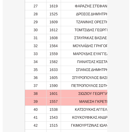
27
1619
ΦΑΡΑΖΉΣ ΣΤΈΦΑΝΟΣ
1
28
1525
ΔΡΌΣΟΣ ΔΗΜΉΤΡΗΣ
1
29
1609
ΤΖΑΝΙΝΗΣ ΟΡΕΣΤΗΣ
1
30
1612
ΤΟΜΤΣΙΔΗΣ ΓΕΩΡΓΙΟΣ
1
31
1608
ΣΤΑΥΡΑΚΑΣ ΒΑΣΙΛΕΙΟΣ
1
32
1564
ΜΟΥΛΑΪΔΗΣ ΓΡΗΓΟΡΙΟΣ
1
33
1559
ΜΑΡΟΥΔΗΣ ΕΥΑΓΓΕΛΟΣ
1
34
1582
ΠΑΝΑΤΣΑΣ ΚΏΣΤΑΣ
1
35
1633
ΣΠΑΝΟΣ ΔΗΜΗΤΡΗΣ
36
1605
ΣΠΥΡΟΠΟΥΛΟΣ ΒΑΣΙΛΗΣ
1
37
1590
ΠΕΤΡΟΠΟΥΛΟΣ ΣΩΤΗΡΗΣ
1
38
1601
ΣΙΩΖΙΟΥ ΓΕΩΡΓΊΑ
1
39
1557
ΜΑΝΕΣΗ ΓΚΡΕΤΙ
1
40
1538
ΚΑΤΣΟΥΚΗΣ ΑΓΓΕΛΟΣ
1
41
1543
ΚΟΥΚΟΥΦΙΚΑΣ ΑΝΔΡΕΑΣ
1
42
1515
ΓΚΙΜΟΥΡΤΖΙΝΑΣ ΙΩΑΝΝΗΣ
1