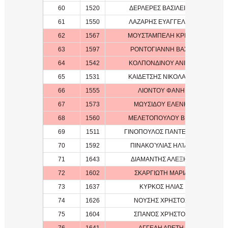
60
1520
ΔΕΡΛΕΡΕΣ ΒΑΣΙΛΕΙΟΣ
1
61
1550
ΛΑΖΑΡΗΣ ΕΥΑΓΓΕΛΟΣ
1
62
1567
ΜΟΥΣΤΑΜΠΕΛΗ ΚΡΙΣΤΙ
1
63
1597
ΡΟΝΤΟΓΙΑΝΝΗ ΒΑΣΩ
1
64
1542
ΚΟΛΠΟΝΔΙΝΟΥ ΑΝΙΚΑ
1
65
1531
ΚΑΙΔΕΤΣΗΣ ΝΙΚΟΛΑΟΣ
1
66
1555
ΛΙΟΝΤΟΥ ΦΑΝΗ
1
67
1573
ΜΩΥΣΙΔΟΥ ΕΛΕΝΗ
1
68
1560
ΜΕΛΕΤΟΠΟΥΛΟΥ ΒΙΚΥ
1
69
1511
ΓΙΝΟΠΟΥΛΟΣ ΠΑΝΤΕΛΗΣ
1
70
1592
ΠΙΝΑΚΟΎΛΙΑΣ ΗΛΊΑΣ
1
71
1643
ΔΙΑΜΑΝΤΗΣ ΑΛΕΞΗΣ
72
1602
ΣΚΑΡΓΙΩΤΗ ΜΑΡΙΑ
1
73
1637
ΚΥΡΚΟΣ ΗΛΙΑΣ
74
1626
ΝΟΥΣΗΣ ΧΡΗΣΤΟΣ
1
75
1604
ΣΠΑΝΌΣ ΧΡΉΣΤΟΣ
1