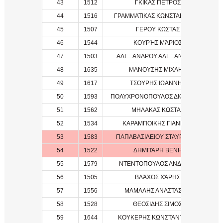
43
1512
ΓΚΙΚΑΣ ΠΕΤΡΟΣ
1
44
1516
ΓΡΑΜΜΑΤΙΚΑΣ ΚΩΝΣΤΑΝΤΙΝΟΣ
1
45
1507
ΓΕΡΟΥ ΚΩΣΤΑΣ
1
46
1544
ΚΟΥΡΉΣ ΜΆΡΙΟΣ
1
47
1503
ΑΛΕΞΑΝΔΡΟΥ ΑΛΕΞΑΝΔΡΟΣ
1
48
1635
ΜΑΝΟΥΣΗΣ ΜΙΧΑΗΛ
49
1617
ΤΣΟΥΡΗΣ ΙΩΑΝΝΗΣ
1
50
1593
ΠΟΛΥΧΡΟΝΟΠΟΥΛΟΣ ΔΙΟΝΥΣΙΟΣ
1
51
1562
ΜΗΛΑΚΑΣ ΚΩΣΤΑΣ
1
52
1534
ΚΑΡΑΜΠΟΙΚΗΣ ΓΙΑΝΝΗΣ
1
53
1583
ΠΑΠΑΒΑΣΙΛΕΙΟΥ ΣΤΑΥΡΟΥΛΑ
1
54
1522
ΔΗΜΠΆΡΗ ΒΕΝΗ
1
55
1579
ΝΤΕΝΤΟΠΟΥΛΟΣ ΑΝΔΡΕΑΣ
1
56
1505
ΒΛΆΧΟΣ ΧΆΡΗΣ
1
57
1556
ΜΑΜΑΛΗΣ ΑΝΑΣΤΑΣΙΟΣ
1
58
1528
ΘΕΟΣΙΔΗΣ ΣΙΜΟΣ
1
59
1644
ΚΟΥΚΕΡΗΣ ΚΩΝΣΤΑΝΤΙΝΟΣ