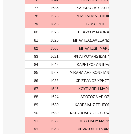
76
1641
ΑΓΓΕΛΗ ΑΡΕΤΗ
77
1536
ΚΑΡΑΤΑΣΟΣ ΣΤΑΥΡΟΣ
1
78
1578
ΝΤΑΦΛΟΥ ΔΈΣΠΟΙΝΑ
1
79
1645
ΤΖΙΜΑ ΕΦΗ
80
1526
ΕΞΑΡΧΟΥ ΙΑΣΟΝΑΣ
2
81
1625
ΜΠΑΛΤΣΑΣ ΑΛΕΞΑΝΔΡΟΣ
2
82
1568
ΜΠΑΛΤΖΩΗ ΜΑΡΙΑ
1
83
1621
ΦΡΑΓΚΟΥΛΗΣ ΙΩΑΝΝΗΣ
1
84
1642
ΚΑΡΕΤΖΟΣ ΑΝΤΡΕΑΣ
85
1563
ΜΙΧΑΗΛΙΔΗΣ ΚΩΝΣΤΑΝΤΙΝΟΣ
1
86
1622
ΧΡΙΣΤΙΑΝΟΣ ΧΡΗΣΤΟΣ
1
87
1545
ΚΟΥΡΜΠΕΗ ΜΑΡΙΑ
1
88
1524
ΔΡΟΣΟΣ ΜΑΡΙΟΣ
1
89
1530
ΚΑΒΕΛΙΔΗΣ ΓΡΗΓΟΡΗΣ
1
90
1539
ΚΑΤΩΠΟΔΗΣ ΘΕΟΦΥΛΑΚΤΟΣ
1
91
1572
ΜΩΥΣΙΔΟΥ ΜΑΡΙΑ
1
92
1540
ΚΕΡΑΣΟΒΙΤΗ ΜΑΡΙΑ
1