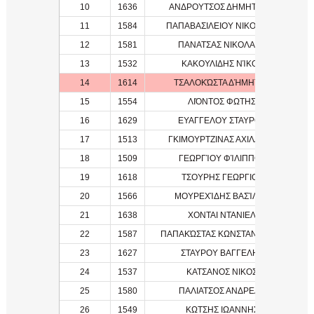
10
1636
ΑΝΔΡΟΥΤΣΟΣ ΔΗΜΗΤΡΙΟΣ
11
1584
ΠΑΠΑΒΑΣΙΛΕΙΟΥ ΝΙΚΟΛΑΟΣ
1
12
1581
ΠΑΝΑΤΣΑΣ ΝΙΚΟΛΑΟΣ
1
13
1532
ΚΑΚΟΥΛΙΔΗΣ ΝΊΚΟΣ
1
14
1614
ΤΣΑΛΟΚΏΣΤΑ ΔΉΜΗΤΡΑ
1
15
1554
ΛΙΌΝΤΟΣ ΦΩΤΗΣ
1
16
1629
ΕΥΑΓΓΕΛΟΥ ΣΤΑΥΡΟΣ
2
17
1513
ΓΚΙΜΟΥΡΤΖΙΝΑΣ ΑΧΙΛΛΕΑΣ
1
18
1509
ΓΕΩΡΓΊΟΥ ΦΊΛΙΠΠΟΣ
1
19
1618
ΤΣΟΥΡΗΣ ΓΕΩΡΓΙΟΣ
2
20
1566
ΜΟΥΡΕΧΊΔΗΣ ΒΑΣΊΛΗΣ
1
21
1638
ΧΟΝΤΑΙ ΝΤΑΝΙΕΛ
22
1587
ΠΑΠΑΚΏΣΤΑΣ ΚΩΝΣΤΑΝΤΊΝΟΣ
1
23
1627
ΣΤΑΥΡΟΥ ΒΑΓΓΕΛΗΣ
1
24
1537
ΚΑΤΣΑΝΟΣ ΝΙΚΟΣ
1
25
1580
ΠΑΛΙΑΤΣΟΣ ΑΝΔΡΕΑΣ
1
26
1549
ΚΩΤΣΗΣ ΙΩΑΝΝΗΣ
1