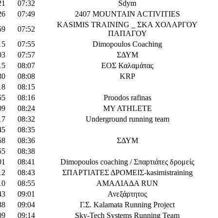
21
07:32
Sdym
26
07:49
2407 MOUNTAIN ACTIVITIES
KASIMIS TRAINING _ ΣΚΑ ΧΟΛΑΡΓΟΥ
59
07:52
ΠΑΠΑΓΟΥ
15
07:55
Dimopoulos Coaching
03
07:57
ΣΔΥΜ
15
08:07
ΕΟΣ Καλαμάτας
30
08:08
KRP
18
08:15
55
08:16
Proodos rafinas
09
08:24
MY ATHLETE
17
08:32
Underground running team
45
08:35
58
08:36
ΣΔΥΜ
55
08:38
01
08:41
Dimopoulos coaching / Σπαρτιάτες δρομείς
12
08:43
ΣΠΑΡΤΙΑΤΕΣ ΔΡΟΜΕΙΣ-kasimistraining
10
08:55
ΑΜΑΛΙΑΔΑ RUN
43
09:01
Ανεξάρτητος
38
09:04
Γ.Σ. Kalamata Running Project
09
09:14
Sky-Tech Systems Running Team