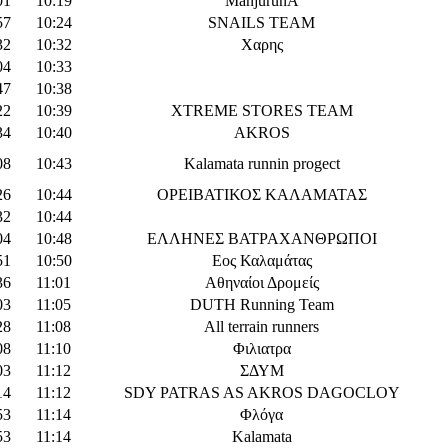
01
10:19
ManjurunA
57
10:24
SNAILS TEAM
32
10:32
Χαρης
04
10:33
47
10:38
22
10:39
XTREME STORES TEAM
34
10:40
AKROS
08
10:43
Kalamata runnin progect
26
10:44
ΟΡΕΙΒΑΤΙΚΟΣ ΚΑΛΑΜΑΤΑΣ
32
10:44
04
10:48
ΕΛΛΗΝΕΣ ΒΑΤΡΑΧΑΝΘΡΩΠΟΙ
51
10:50
Εος Καλαμάτας
36
11:01
Αθηναίοι Δρομείς
03
11:05
DUTH Running Team
28
11:08
All terrain runners
08
11:10
Φιλιατρα
03
11:12
ΣΔΥΜ
14
11:12
SDY PATRAS AS AKROS DAGOCLOY
53
11:14
Φλόγα
53
11:14
Kalamata