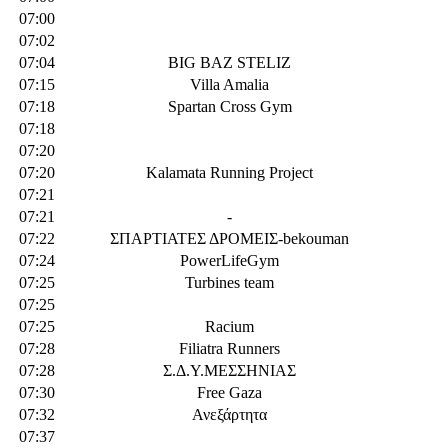
07:00
07:02
07:04
BIG BAZ STELIZ
07:15
Villa Amalia
07:18
Spartan Cross Gym
07:18
07:20
07:20
Kalamata Running Project
07:21
07:21
-
07:22
ΣΠΑΡΤΙΑΤΕΣ ΔΡΟΜΕΙΣ-bekouman
07:24
PowerLifeGym
07:25
Turbines team
07:25
07:25
Racium
07:28
Filiatra Runners
07:28
Σ.Δ.Υ.ΜΕΣΣΗΝΙΑΣ
07:30
Free Gaza
07:32
Ανεξάρτητα
07:37