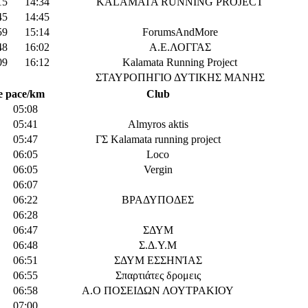
15
14:34
KALAMATA RUNNING PROJECT
45
14:45
59
15:14
ForumsAndMore
48
16:02
Α.Ε.ΛΟΓΓΑΣ
09
16:12
Kalamata Running Project
ΣΤΑΥΡΟΠΗΓΙΟ ΔΥΤΙΚΗΣ ΜΑΝΗΣ
e
pace/km
Club
05:08
05:41
Almyros aktis
05:47
ΓΣ Kalamata running project
06:05
Loco
06:05
Vergin
06:07
06:22
ΒΡΑΔΥΠΟΔΕΣ
06:28
06:47
ΣΔΥΜ
06:48
Σ.Δ.Υ.Μ
06:51
ΣΔΥΜ ΕΣΣΗΝΊΑΣ
06:55
Σπαρτιάτες δρομεις
06:58
Α.Ο ΠΟΣΕΙΔΩΝ ΛΟΥΤΡΑΚΙΟΥ
07:00