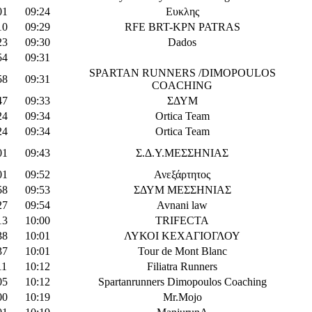
01
09:24
Ευκλης
10
09:29
RFE BRT-KPN PATRAS
23
09:30
Dados
54
09:31
SPARTAN RUNNERS /DIMOPOULOS
58
09:31
COACHING
47
09:33
ΣΔΥΜ
24
09:34
Ortica Team
24
09:34
Ortica Team
01
09:43
Σ.Δ.Υ.ΜΕΣΣΗΝΙΑΣ
01
09:52
Ανεξάρτητος
58
09:53
ΣΔΥΜ ΜΕΣΣΗΝΙΑΣ
27
09:54
Avnani law
13
10:00
TRIFECTA
38
10:01
ΛΥΚΟΙ ΚΕΧΑΓΙΟΓΛΟΥ
37
10:01
Tour de Mont Blanc
11
10:12
Filiatra Runners
05
10:12
Spartanrunners Dimopoulos Coaching
00
10:19
Mr.Mojo