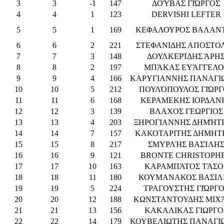
3
3
-1
147
ΔΟΎΒΑΣ ΓΙΏΡΓΟΣ
4
4
1
123
DERVISHI LEFTER
5
5
1
169
ΚΕΦΑΛΟΥΡΟΣ ΒΑΛΑΝ
6
6
2
221
ΣΤΕΦΑΝΙΔΗΣ ΑΠΟΣΤΟ
7
7
3
148
ΔΟΥΛΚΕΡΊΔΗΣ ΆΡΗ
8
8
2
197
ΜΠΆΚΑΣ ΕΥΆΓΓΕΛΟ
9
9
4
166
ΚΑΡΥΓΙΑΝΝΗΣ ΠΑΝΑΓΙ
10
10
5
212
ΠΟΥΛΌΠΟΥΛΟΣ ΓΙΏΡΓ
11
11
6
168
ΚΕΡΑΜΕΚΗΣ ΙΟΡΔΑΝ
12
12
3
139
ΒΛΑΧΟΣ ΓΕΩΡΓΙΟΣ
13
13
4
203
ΞΗΡΟΓΙΑΝΝΗΣ ΔΗΜΉΤΡ
14
14
7
157
ΚΑΚΟΤΑΡΙΤΗΣ ΔΗΜΗΤ
15
15
8
217
ΣΜΥΡΛΉΣ ΒΑΣΊΛΗ
16
16
9
121
BRONTE CHRISTOPH
17
17
10
163
ΚΑΡΑΜΠΆΤΟΣ ΤΆΣΟ
18
18
11
180
ΚΟΥΜΑΝΑΚΟΣ ΒΑΣΙΛ
19
19
5
224
ΤΡΑΓΟΥΣΤΗΣ ΓΙΏΡΓΟ
20
20
12
188
ΚΩΝΣΤΑΝΤΟΥΔΗΣ ΜΙΧ
21
21
13
156
ΚΑΚΑΛΙΚΑΣ ΓΙΩΡΓΟ
22
22
14
179
ΚΟΥΒΕΛΙΩΤΗΣ ΠΑΝΑΓΙ