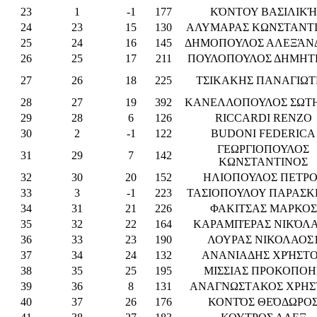
23
1
-1
177
ΚΌΝΤΟΥ ΒΑΣΙΛΙΚΉ
24
23
15
130
ΑΛΥΜΑΡΑΣ ΚΩΝΣΤΑΝΤ
25
24
16
145
ΔΗΜΟΠΟΥΛΟΣ ΑΛΕΞΆΝ
26
25
17
211
ΠΟΥΛΟΠΟΥΛΟΣ ΔΗΜΗΤ
27
26
18
225
ΤΣΙΚΑΚΗΣ ΠΑΝΑΓΙΩΤ
28
27
19
392
ΚΑΝΕΛΛΟΠΟΥΛΟΣ ΣΩΤ
29
28
6
126
RICCARDI RENZO
30
2
-1
122
BUDONI FEDERICA
ΓΕΩΡΓΙΟΠΟΥΛΟΣ
31
29
7
142
ΚΩΝΣΤΑΝΤΙΝΟΣ
32
30
20
152
ΗΛΙΟΠΟΥΛΟΣ ΠΕΤΡΟ
33
3
-1
223
ΤΑΣΙΟΠΟΥΛΟΥ ΠΑΡΑΣ
34
31
21
226
ΦΑΚΙΤΣΑΣ ΜΑΡΚΟΣ
35
32
22
164
ΚΑΡΑΜΠΈΡΑΣ ΝΙΚΌΛ
36
33
23
190
ΛΟΥΡΑΣ ΝΙΚΟΛΑΟΣ
37
34
24
132
ΑΝΑΝΙΑΔΗΣ ΧΡΉΣΤ
38
35
25
195
ΜΙΣΣΙΑΣ ΠΡΟΚΟΠΟΗ
39
36
8
131
ΑΝΑΓΝΩΣΤAΚΟΣ ΧΡΗΣ
40
37
26
176
ΚΟΝΤΌΣ ΘΕΌΔΩΡΟ