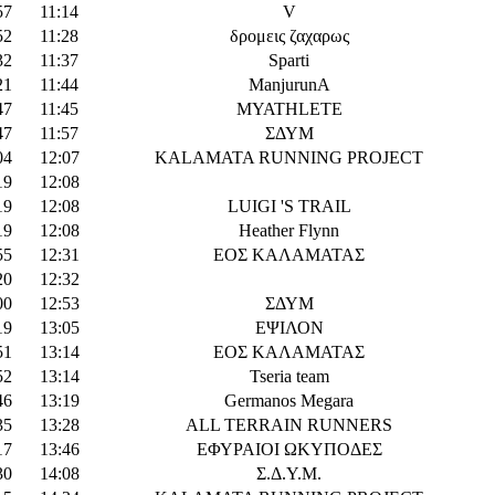
57
11:14
V
52
11:28
δρομεις ζαχαρως
32
11:37
Sparti
21
11:44
ManjurunA
47
11:45
MYATHLETE
47
11:57
ΣΔΥΜ
04
12:07
KALAMATA RUNNING PROJECT
19
12:08
19
12:08
LUIGI 'S TRAIL
19
12:08
Heather Flynn
55
12:31
ΕΟΣ ΚΑΛΑΜΑΤΑΣ
20
12:32
00
12:53
ΣΔΥΜ
19
13:05
ΕΨΙΛΟΝ
51
13:14
ΕΟΣ ΚΑΛΑΜΑΤΑΣ
52
13:14
Tseria team
46
13:19
Germanos Megara
35
13:28
ALL TERRAIN RUNNERS
17
13:46
ΕΦΥΡΑΙΟΙ ΩΚΥΠΟΔΕΣ
30
14:08
Σ.Δ.Υ.Μ.