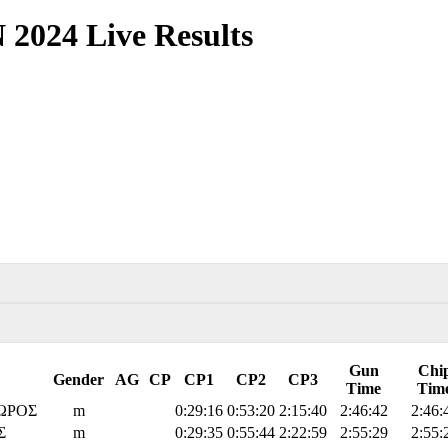
24 Live Results
Gun
Chi
Gender
AG
CP
CP1
CP2
CP3
Time
Tim
ΩΡΟΣ
m
0:29:16
0:53:20
2:15:40
2:46:42
2:46:
Σ
m
0:29:35
0:55:44
2:22:59
2:55:29
2:55: