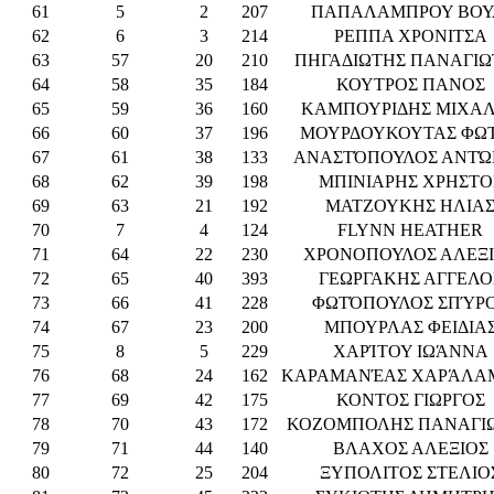
61
5
2
207
ΠΑΠΑΛΑΜΠΡΟΥ ΒΟΥ
62
6
3
214
ΡΕΠΠΑ ΧΡΟΝΙΤΣΑ
63
57
20
210
ΠΗΓΑΔΙΩΤΗΣ ΠΑΝΑΓΙΩ
64
58
35
184
ΚΟΥΤΡΟΣ ΠΑΝΟΣ
65
59
36
160
ΚΑΜΠΟΥΡΙΔΗΣ ΜΙΧΑ
66
60
37
196
ΜΟΥΡΔΟΥΚΟΥΤΑΣ ΦΩ
67
61
38
133
ΑΝΑΣΤΌΠΟΥΛΟΣ ΑΝΤΏ
68
62
39
198
ΜΠΙΝΙΑΡΗΣ ΧΡΗΣΤΟ
69
63
21
192
ΜΑΤΖΟΥΚΗΣ ΗΛΙΑ
70
7
4
124
FLYNN HEATHER
71
64
22
230
ΧΡΟΝΟΠΟΥΛΟΣ ΑΛΕΞ
72
65
40
393
ΓΕΩΡΓΑΚΗΣ ΑΓΓΕΛΟ
73
66
41
228
ΦΩΤΌΠΟΥΛΟΣ ΣΠΎΡ
74
67
23
200
ΜΠΟΥΡΛΑΣ ΦΕΙΔΙΑ
75
8
5
229
ΧΑΡΊΤΟΥ ΙΩΆΝΝΑ
76
68
24
162
ΚΑΡΑΜΑΝΈΑΣ ΧΑΡΆΛΑ
77
69
42
175
ΚΟΝΤΟΣ ΓΙΩΡΓΟΣ
78
70
43
172
ΚΟΖΟΜΠΟΛΗΣ ΠΑΝΑΓΙ
79
71
44
140
ΒΛΑΧΟΣ ΑΛΕΞΙΟΣ
80
72
25
204
ΞΥΠΟΛΙΤΟΣ ΣΤΕΛΙΟ