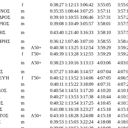
f
0:38:27
1:12:13
3:06:42
3:55:05
3:55:
ΙΝΟΣ
m
0:35:35
1:08:44
3:07:25
3:57:11
3:57:
ΔΡΟΣ
m
0:39:10
1:10:55
3:06:46
3:57:31
3:57:
ΡΙΟΣ
m
0:39:08
1:10:49
3:05:57
3:58:01
3:57:
ΗΣ
m
0:43:40
1:21:40
3:16:33
3:58:10
3:57:
ΗΡΗΣ
m
0:36:12
1:07:46
3:07:10
3:58:55
3:58:
m
Α50+
0:40:38
1:13:25
3:12:54
3:59:29
3:59:
f
Γ50+
0:40:39
1:13:28
3:12:55
3:59:29
3:59:
m
Α50+
0:38:23
1:10:16
3:13:13
4:03:06
4:03:
Σ
m
0:37:27
1:10:46
3:14:57
4:07:04
4:07:
ΚΕΥΉ
f
Γ50+
0:40:12
1:13:52
3:14:06
4:07:05
4:06:
m
0:40:11
1:15:22
3:18:09
4:07:31
4:07:
ΑΟΣ
m
0:40:54
1:14:51
3:17:20
4:10:20
4:10:
1
m
0:40:27
1:13:53
3:17:38
4:10:44
4:10:
ΟΣ
m
0:40:32
1:13:54
3:17:25
4:10:45
4:10:
Σ
m
0:41:08
1:16:18
3:23:27
4:15:18
4:15:
ΤΟΣ
m
Α50+
0:43:10
1:18:28
3:24:08
4:15:18
4:15:
Σ
m
0:39:53
1:15:03
3:22:24
4:18:08
4:18: