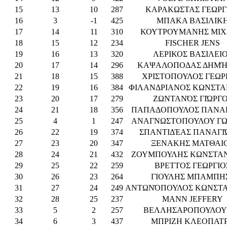
15
13
10
287
ΚΑΡΑΚΩΣΤΑΣ ΓΕΩΡΓ
16
3
-1
425
ΜΠΑΚΑ ΒΑΣΙΛΙΚ
17
14
11
310
ΚΟΥΤΡΟΥΜΑΝΗΣ ΜΙ
18
15
12
234
FISCHER JENS
19
16
13
320
ΛΕΡΙΚΟΣ ΒΑΣΙΛΕΙ
20
17
14
296
ΚΑΨΑΛΟΠΟΔΑΣ ΔΗΜΉ
21
18
15
388
ΧΡΙΣΤΟΠΟΥΛΟΣ ΓΕΩΡ
22
19
16
384
ΦΙΛΑΝΔΡΙΑΝΟΣ ΚΩΝΣΤΑ
23
20
17
279
ΖΩΝΤΑΝΌΣ ΓΙΏΡΓ
24
21
18
356
ΠΑΠΑΔΟΠΟΥΛΟΣ ΠΑΝΑ
25
4
1
247
ΑΝΑΓΝΩΣΤΟΠΟΥΛΟΥ Γ
26
22
19
374
ΣΠΑΝΤΙΔΈΑΣ ΠΑΝΑΓΙ
27
23
20
347
ΞΕΝΑΚΗΣ ΜΑΤΘΑΙ
28
24
21
432
ΖΟΥΜΠΟΥΛΗΣ ΚΩΝΣΤΑ
29
25
22
259
ΒΡΕΤΤΟΣ ΓΕΩΡΓΙΟ
30
26
23
264
ΓΙΟΥΛΗΣ ΜΠΑΜΠΗ
31
27
24
249
ΑΝΤΩΝΌΠΟΥΛΟΣ ΚΩΝΣΤ
32
28
25
237
MANN JEFFERY
33
5
2
257
ΒΕΛΛΗΣΑΡΟΠΟΥΛΟΥ 
34
6
3
437
ΜΠΡΙΖΗ ΚΛΕΟΠΑΤ