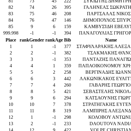
81
73
45
222
ΣΥΚΙΩΤΗΣ ΔΗΜΗΤΡΗ
82
74
26
395
ΓΑΛΗΝΕΑΣ ΣΩΚΡΑΤΗ
83
75
46
208
ΠΑΡΤΣΑΛΑΣ ΝΙΚΟΣ
84
76
47
146
ΔΗΜΟΠΟΥΛΟΣ ΣΠΥΡ
85
9
6
159
ΚΑΜΒΥΣΊΔΗ ΕΒΕΛΥ
999.998
-1
-1
394
ΠΑΝΑΓΟΥΛΙΑΣ ΓΡΗΓΟΡ
Place
rankGender
rankAge
Bib
Name
1
1
-1
377
ΣΤΑΦΥΛΑΡΑΚΗΣ ΑΛΕΞΑ
2
2
-1
382
ΤΣΑΚΜΑΚΗΣ ΘΆΝ
3
3
-1
353
ΠΑΝΤΑΖΗΣ ΠΑΝΑΓΙΏ
4
4
1
359
ΠΑΠΑΟΙΚΟΝΟΜΟΥ ΧΡ
5
5
2
258
ΒΕΡΓΙΝΑΔΗΣ ΙΩΑΝ
6
6
3
442
ΛΑΚΩΝΙΚΑΚΟΣ ΕΥΑΓΓ
7
7
4
260
ΓΑΒΑΡΗΣ ΓΕΩΡΓΙΟ
8
8
5
421
ΣΕΒΑΣΤΕΛΗΣ ΝΙΚΟΛ
9
9
6
294
ΚΑΤΣΑΟΥΝΗΣ ΓΙΩΡ
10
10
7
378
ΣΤΡΑΤΗΓΑΚΗΣ ΕΥΓΕΝ
11
11
8
319
ΛΑΜΠΙΡΗΣ ΑΛΕΞΑΝΔ
12
1
-1
298
ΚΟΛΟΒΟΥ ΑΝΤΩΝΙ
13
2
-1
233
DAOUTOVA NADI
14
12
9
422
VOLPE CHRISTIA