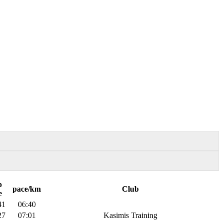
p
pace/km
Club
e
41
06:40
27
07:01
Kasimis Training