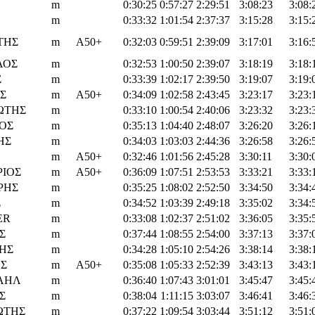
m
0:30:25
0:57:27
2:29:51
3:08:23
3:08:
m
0:33:32
1:01:54
2:37:37
3:15:28
3:15:
ΤΗΣ
m
Α50+
0:32:03
0:59:51
2:39:09
3:17:01
3:16:
ΛΟΣ
m
0:32:53
1:00:50
2:39:07
3:18:19
3:18:
Σ
m
0:33:39
1:02:17
2:39:50
3:19:07
3:19:
Σ
m
Α50+
0:34:09
1:02:58
2:43:45
3:23:17
3:23:
ΩΤΗΣ
m
0:33:10
1:00:54
2:40:06
3:23:32
3:23:
ΟΣ
m
0:35:13
1:04:40
2:48:07
3:26:20
3:26:
ΗΣ
m
0:34:03
1:03:03
2:44:36
3:26:58
3:26:
m
Α50+
0:32:46
1:01:56
2:45:28
3:30:11
3:30:
ΙΟΣ
m
Α50+
0:36:09
1:07:51
2:53:53
3:33:21
3:33:
ΡΗΣ
m
0:35:25
1:08:02
2:52:50
3:34:50
3:34:
Σ
m
0:34:52
1:03:39
2:49:18
3:35:02
3:34:
ER
m
0:33:08
1:02:37
2:51:02
3:36:05
3:35:
Σ
m
0:37:44
1:08:55
2:54:00
3:37:13
3:37:
ΗΣ
m
0:34:28
1:05:10
2:54:26
3:38:14
3:38:
Σ
m
Α50+
0:35:08
1:05:33
2:52:39
3:43:13
3:43:
ΆΗΛ
m
0:36:40
1:07:43
3:01:01
3:45:47
3:45:
Σ
m
0:38:04
1:11:15
3:03:07
3:46:41
3:46:
ΩΤΗΣ
m
0:37:22
1:09:54
3:03:44
3:51:12
3:51: