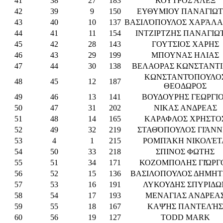
41
38
27
183
ΚΟΥΤΡΟΣ ΑΛΕΞ
42
39
9
150
ΕΥΘΥΜΙΟΥ ΠΑΝΑΓΙΩ
43
40
10
137
ΒΑΣΙΛΌΠΟΥΛΟΣ ΧΑΡΆΛ
44
41
11
154
ΙΝΤΖΙΡΤΖΗΣ ΠΑΝΑΓΙΩ
45
42
28
143
ΓΟΥΤΣΙΟΣ ΧΑΡΗΣ
46
43
29
199
ΜΠΟΥΝΑΣ ΗΛΙΑΣ
47
44
30
138
ΒΕΛΑΟΡΑΣ ΚΩΝΣΤΑΝΤ
ΚΩΝΣΤΑΝΤΌΠΟΥΛΟ
48
45
12
187
ΘΕΟΔΩΡΟΣ
49
46
13
141
ΒΟΥΔΟΥΡΗΣ ΓΕΩΡΓΙ
50
47
31
202
ΝΙΚΑΣ ΑΝΔΡΕΑΣ
51
48
14
165
ΚΑΡΑΦΛΟΣ ΧΡΗΣΤΟ
52
49
32
219
ΣΤΑΘΌΠΟΥΛΟΣ ΓΙΆΝΝ
53
4
1
215
ΡΟΜΠΆΚΗ ΝΙΚΟΛΈΤ
54
50
33
218
ΣΠΙΝΟΣ ΦΩΤΗΣ
55
51
34
171
ΚΟΖΟΜΠΟΛΗΣ ΓΙΏΡΓ
56
52
15
136
ΒΑΣΙΛΟΠΟΥΛΟΣ ΔΗΜΗΤ
57
53
16
191
ΛΥΚΟΥΔΗΣ ΣΠΥΡΙΔΩ
58
54
17
193
ΜΕΝΑΓΙΑΣ ΑΝΔΡΕΑ
59
55
18
167
ΚΑΨΉΣ ΠΑΝΤΕΛΉΣ
60
56
19
127
TODD MARK