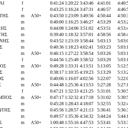
ΛΙ
f
0:41:24
1:20:22
3:43:46
4:41:01
4:40:
f
0:43:25
1:16:24
3:47:31
4:46:57
4:46:
ΤΗΣ
m
Α50+
0:43:50
1:23:09
3:49:56
4:50:44
4:50:
m
0:40:00
1:16:25
3:46:27
4:53:29
4:53:
ΛΗΣ
m
0:44:08
1:24:06
3:51:02
4:53:51
4:53:
ΤΗΣ
m
0:39:40
1:18:32
3:57:01
4:58:56
4:58:
ΝΗΣ
m
0:43:52
1:23:19
3:58:44
5:03:13
5:03:
Σ
m
0:40:36
1:18:23
4:02:41
5:03:23
5:03:
Σ
m
Α50+
0:46:15
1:27:22
3:58:54
5:03:26
5:03:
f
0:44:56
1:25:49
3:58:52
5:03:29
5:03:
ΙΟΣ
m
Α50+
0:49:28
1:33:31
4:13:51
5:13:05
5:12:
Σ
m
0:38:17
1:10:35
4:19:23
5:13:29
5:13:
ΟΣ
m
0:40:06
1:16:07
4:02:56
5:22:07
5:22:
Σ
m
Α50+
0:44:48
1:25:36
4:13:53
5:27:28
5:27:
f
0:47:21
1:32:33
4:21:25
5:31:01
5:30:
ΜΠΟΣ
m
Α50+
0:47:17
1:32:32
4:17:18
5:31:02
5:30:
m
0:45:28
1:28:43
4:18:07
5:32:55
5:32:
ΩΤΗΣ
m
0:45:56
1:28:57
4:21:13
5:36:41
5:36:
m
0:49:57
1:35:36
4:34:32
5:44:24
5:44:
Σ
m
Α50+
1:00:48
1:55:16
4:47:53
5:53:41
5:53: