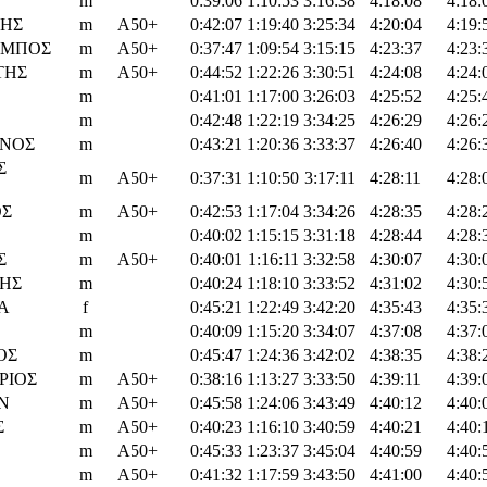
m
0:39:06
1:10:53
3:16:38
4:18:08
4:18:
ΤΗΣ
m
Α50+
0:42:07
1:19:40
3:25:34
4:20:04
4:19:
ΑΜΠΟΣ
m
Α50+
0:37:47
1:09:54
3:15:15
4:23:37
4:23:
ΤΗΣ
m
Α50+
0:44:52
1:22:26
3:30:51
4:24:08
4:24:
m
0:41:01
1:17:00
3:26:03
4:25:52
4:25:
m
0:42:48
1:22:19
3:34:25
4:26:29
4:26:
ΙΝΟΣ
m
0:43:21
1:20:36
3:33:37
4:26:40
4:26:
Σ
m
Α50+
0:37:31
1:10:50
3:17:11
4:28:11
4:28:
ΟΣ
m
Α50+
0:42:53
1:17:04
3:34:26
4:28:35
4:28:
m
0:40:02
1:15:15
3:31:18
4:28:44
4:28:
Σ
m
Α50+
0:40:01
1:16:11
3:32:58
4:30:07
4:30:
ΗΣ
m
0:40:24
1:18:10
3:33:52
4:31:02
4:30:
Α
f
0:45:21
1:22:49
3:42:20
4:35:43
4:35:
m
0:40:09
1:15:20
3:34:07
4:37:08
4:37:
ΟΣ
m
0:45:47
1:24:36
3:42:02
4:38:35
4:38:
ΡΙΟΣ
m
Α50+
0:38:16
1:13:27
3:33:50
4:39:11
4:39:
Ν
m
Α50+
0:45:58
1:24:06
3:43:49
4:40:12
4:40:
Σ
m
Α50+
0:40:23
1:16:10
3:40:59
4:40:21
4:40:
m
Α50+
0:45:33
1:23:37
3:45:04
4:40:59
4:40:
m
Α50+
0:41:32
1:17:59
3:43:50
4:41:00
4:40: