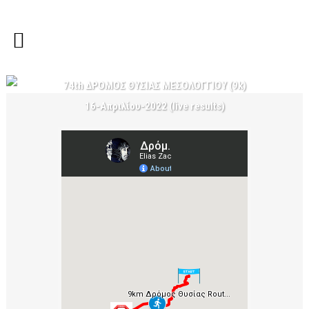
74th ΔΡΟΜΟΣ ΘΥΣΙΑΣ ΜΕΣΟΛΟΓΓΙΟΥ (9k)
16-Απριλίου-2022 (live results)