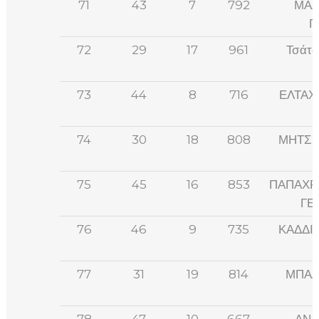
71
43
7
792
ΜΑΖ
Γ
72
29
17
961
Τσάτσ
73
44
8
716
ΕΛΤΑΧ
74
30
18
808
ΜΗΤΣΗ
75
45
16
853
ΠΑΠΑΧΡ
ΓΕ
76
46
9
735
ΚΑΔΔΙ
77
31
19
814
ΜΠΑΛ
78
47
10
667
ΑΝΑ