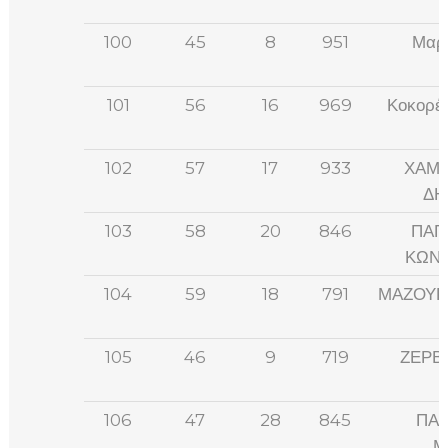
100
45
8
951
Μαρκ
101
56
16
969
Κοκορέτ
102
57
17
933
ΧΑΜ
ΔΗ
103
58
20
846
ΠΑΠ
ΚΩΝΣ
104
59
18
791
ΜΑΖΟΥΡ
105
46
9
719
ΖΕΡΒ
106
47
28
845
ΠΑ
Μ