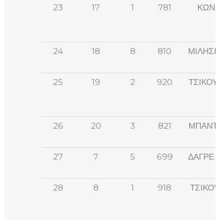
23
17
1
781
ΚΩΝΣ
24
18
8
810
ΜΙΛΗΣΗ
25
19
2
920
ΤΣΙΚΟΥ
26
20
3
821
ΜΠΑΝΤ
27
7
5
699
ΔΑΓΡΕ 
28
8
1
918
ΤΣΙΚΟΥ