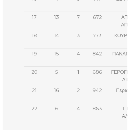
17
13
7
672
ΑΠ
ΑΠ
18
14
3
773
ΚΟΥΡΗ
19
15
4
842
ΠΑΝΑΓ
20
5
1
686
ΓΕΡΟΓΙ
ΑΙ
21
16
2
942
Περισ
22
6
4
863
ΠΕ
ΑΛ