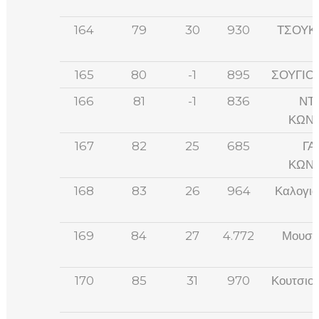
164
79
30
930
ΤΣΟΥΚ
165
80
-1
895
ΣΟΥΓΙΟ
166
81
-1
836
ΝΤ
ΚΩΝΣ
167
82
25
685
ΓΑ
ΚΩΝΣ
168
83
26
964
Καλογιά
169
84
27
4.772
Μουστά
170
85
31
970
Κουτσιο