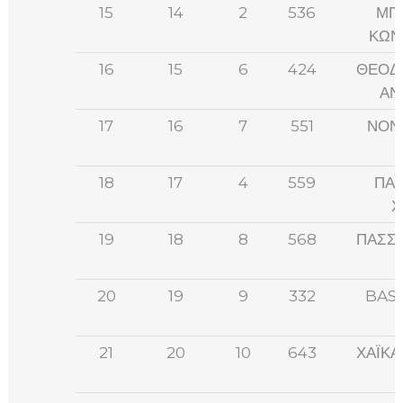
15
14
2
536
ΜΠ
ΚΩΝ
16
15
6
424
ΘΕΟΔ
ΑΝ
17
16
7
551
ΝΟΝ
18
17
4
559
ΠΑΠ
Χ
19
18
8
568
ΠΑΣΣΙ
20
19
9
332
BAS
21
20
10
643
ΧΑΪΚΑ