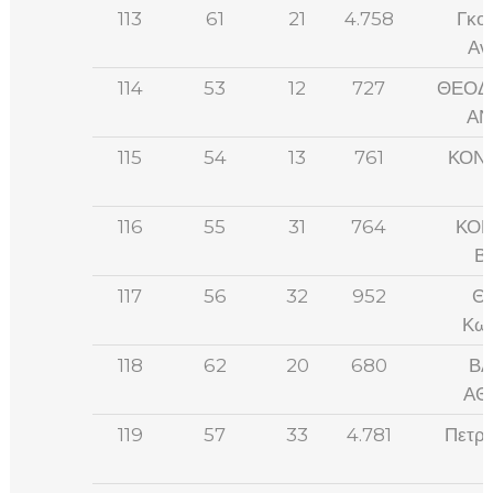
113
61
21
4.758
Γκο
Αν
114
53
12
727
ΘΕΟΔ
ΑΝ
115
54
13
761
ΚΟΝ
116
55
31
764
ΚΟΝ
Β
117
56
32
952
Θε
Κων
118
62
20
680
ΒΑ
ΑΘ
119
57
33
4.781
Πετρά