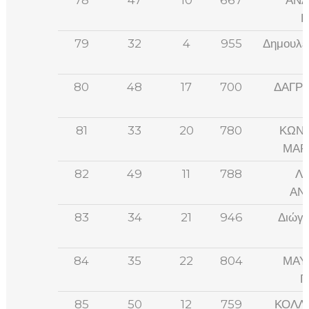
Π
79
32
4
955
Δημουλέ
80
48
17
700
ΔΑΓΡ
81
33
20
780
ΚΩΝΣ
ΜΑΡ
82
49
11
788
Λ
ΑΝ
83
34
21
946
Διώγο
84
35
22
804
ΜΑΥ
Γ
85
50
12
759
ΚΟΛΛ