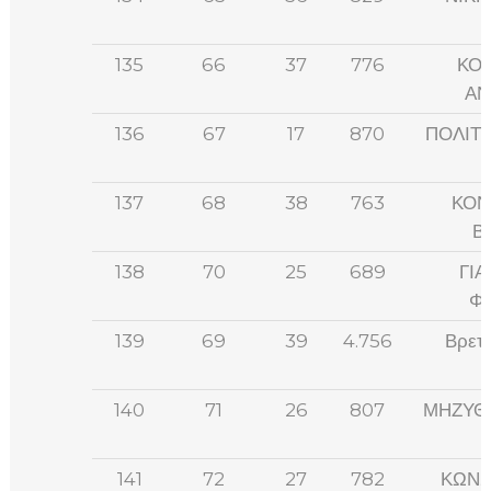
135
66
37
776
ΚΟ
ΑΝ
136
67
17
870
ΠΟΛΙΤ
137
68
38
763
ΚΟΝ
Β
138
70
25
689
ΓΙ
Φ
139
69
39
4.756
Βρετ
140
71
26
807
ΜΗΖΥΘ
141
72
27
782
ΚΩΝΣ