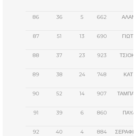
86
36
5
662
ΑΛΑΜ
87
51
13
690
ΓΙΩΤ
88
37
23
923
ΤΣΙΟΚ
89
38
24
748
ΚΑΤΣ
90
52
14
907
ΤΑΜΠΑ
91
39
6
860
ΠΑΥΛ
92
40
4
884
ΣΕΡΑΦΕ