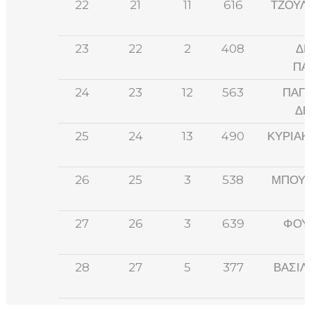
22
21
11
616
ΤΖΟΥΛ
23
22
2
408
ΔΗ
ΠΑ
24
23
12
563
ΠΑΠ
ΔΗ
25
24
13
490
ΚΥΡΙΑΚ
26
25
3
538
ΜΠΟΥΖ
27
26
3
639
ΦΟΥ
28
27
5
377
ΒΑΣΙΛ
29
28
14
4.801
Ραζέλ