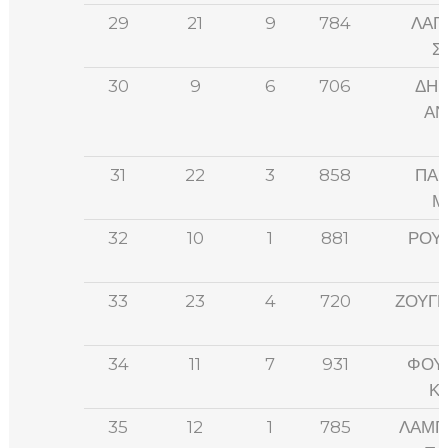
29
21
9
784
ΛΑΓ
Σ
30
9
6
706
ΔΗΜ
ΑΝ
31
22
3
858
ΠΑΡ
Μ
32
10
1
881
ΡΟΥ
33
23
4
720
ΖΟΥΓΡ
34
11
7
931
ΦΟΥ
Κ
35
12
1
785
ΛΑΜΠ