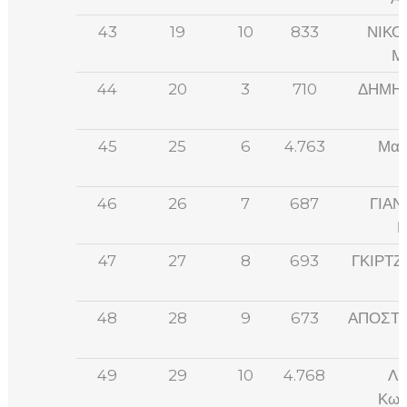
43
19
10
833
ΝΙΚΟ
Μ
44
20
3
710
ΔΗΜΗ
45
25
6
4.763
Μαλ
46
26
7
687
ΓΙΑΝ
Μ
47
27
8
693
ΓΚΙΡΤΖ
48
28
9
673
ΑΠΟΣΤΟ
49
29
10
4.768
Λυ
Κων