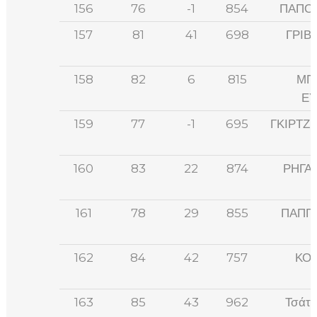
156
76
-1
854
ΠΑΠΟ
157
81
41
698
ΓΡΙΒ
158
82
6
815
ΜΠ
ΕΥ
159
77
-1
695
ΓΚΙΡΤΖ
160
83
22
874
ΡΗΓΑ
161
78
29
855
ΠΑΠΠ
162
84
42
757
ΚΟΛ
163
85
43
962
Τσάτσ