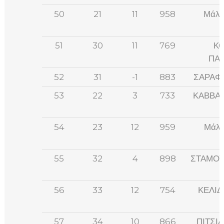
50
21
11
958
Μάλλ
51
30
11
769
Κ
ΠΑ
52
31
-1
883
ΣΑΡΑΦ
53
22
3
733
ΚΑΒΒΑ
54
23
12
959
Μάλλ
55
32
4
898
ΣΤΑΜΟΥ
56
33
12
754
ΚΕΛΙΔ
57
34
10
866
ΠΙΤΣΙ