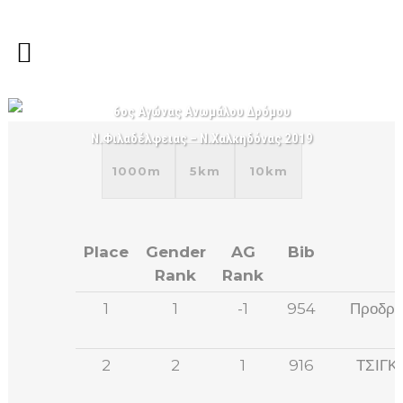
6ος Αγώνας Ανωμάλου Δρόμου
Ν.Φιλαδέλφειας – Ν.Χαλκηδόνας 2019
1000m
5km
10km
Place
Gender
AG
Bib
Rank
Rank
1
1
-1
954
Προδρο
2
2
1
916
ΤΣΙΓΚ