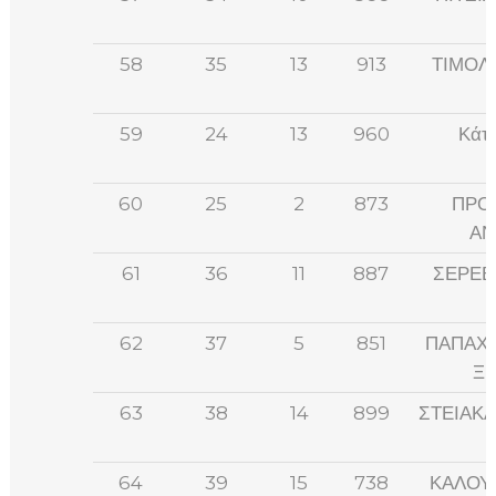
58
35
13
913
ΤΙΜΟΛ
59
24
13
960
Κάτρ
60
25
2
873
ΠΡΟ
ΑΝ
61
36
11
887
ΣΕΡΕΒ
62
37
5
851
ΠΑΠΑΧ
Ξ
63
38
14
899
ΣΤΕΙΑΚ
64
39
15
738
ΚΑΛΟΥ