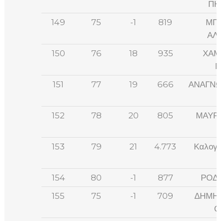
ΠΗ
149
75
-1
819
ΜΠ
ΑΛ
150
76
18
935
ΧΑΜ
Μ
151
77
19
666
ΑΝΑΓΝΩ
152
78
20
805
ΜΑΥΡ
153
79
21
4.773
Καλογή
154
80
-1
877
ΡΟΔ
155
75
-1
709
ΔΗΜΗ
Ο