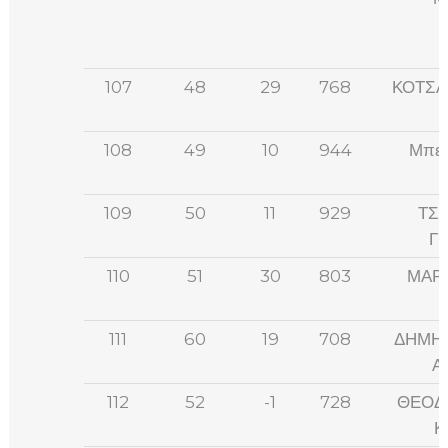
107
48
29
768
ΚΟΤΣΑ
108
49
10
944
Μπερ
109
50
11
929
ΤΣ
Γ
110
51
30
803
ΜΑΡ
111
60
19
708
ΔΗΜΗ
Α
112
52
-1
728
ΘΕΟΔ
Κ