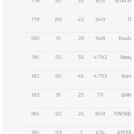
178
90
35
835
ΝΤΑΓΙΑ
179
89
45
949
Πέ
180
91
28
948
Κουλο
181
92
36
4.792
Μακρή
182
90
46
4.793
Κατσ
183
91
25
711
ΔΗΜΤ
184
92
26
849
ΠΑΠΑΕΥ
185
93
-1
674
ΑΥΓΕΡ