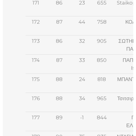
171
86
23
655
Staiko
172
87
44
758
ΚΟΛ
173
86
32
905
ΣΩΤΗΡ
ΠΑ
174
87
33
850
ΠΑΠΑ
Ι
175
88
24
818
ΜΠΑΝΤ
176
88
34
965
Τσιτσιρ
177
89
-1
844
Π
ΕΛ