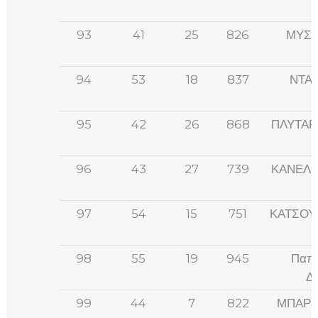
93
41
25
826
ΜΥΣΛ
94
53
18
837
ΝΤΑ
95
42
26
868
ΠΛΥΤΑΡ
96
43
27
739
ΚΑΝΕΛΟ
97
54
15
751
ΚΑΤΣΟΥ
98
55
19
945
Παπ
Δ
99
44
7
822
ΜΠΑΡΚ