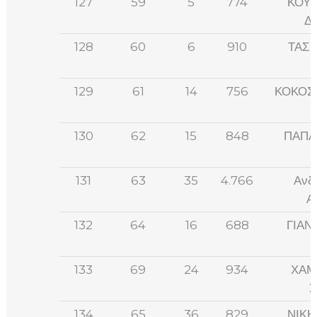
127
59
5
774
ΚΟΥ
Δ
128
60
6
910
ΤΑΣΙ
129
61
14
756
ΚΟΚΟΣ
130
62
15
848
ΠΑΠΑ
131
63
35
4.766
Ανδ
Α
132
64
16
688
ΓΙΑΝ
133
69
24
934
ΧΑΜ
Σ
134
65
36
829
ΝΙΚΗ