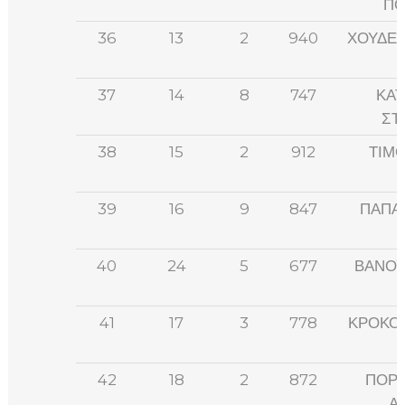
ΠΟ
36
13
2
940
ΧΟΥΔΕ
37
14
8
747
ΚΑΤ
ΣΤ
38
15
2
912
ΤΙΜ
39
16
9
847
ΠΑΠΑ
40
24
5
677
ΒΑΝΟΥ
41
17
3
778
ΚΡΟΚΟΥ
42
18
2
872
ΠΟΡΙ
Α