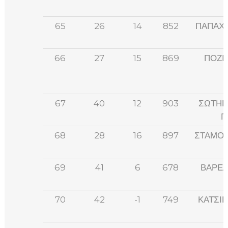
65
26
14
852
ΠΑΠΑΧ
66
27
15
869
ΠΟΖΙ
67
40
12
903
ΣΩΤΗΡ
Γ
68
28
16
897
ΣΤΑΜΟΥ
69
41
6
678
ΒΑΡΕΛ
70
42
-1
749
ΚΑΤΣΙ