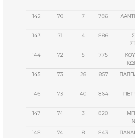
142
70
7
786
ΛΑΝΤΕ
143
71
4
886
ΣΕ
ΣΤ
144
72
5
775
ΚΟΥ
ΚΩΝ
145
73
28
857
ΠΑΠΠΑ
146
73
40
864
ΠΕΤΡ
147
74
3
820
ΜΠΑ
ΝΙ
148
74
8
843
ΠΑΝΑΓ