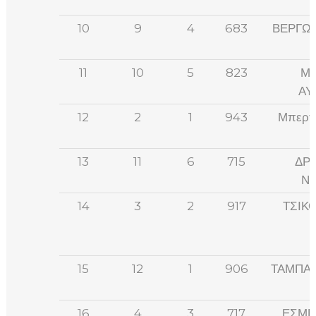
10
9
4
683
ΒΕΡΓΩ
11
10
5
823
ΜΠ
ΑΥ
12
2
1
943
Μπερτ
13
11
6
715
ΔΡ
ΝΙ
14
3
2
917
ΤΣΙΚ
15
12
1
906
ΤΑΜΠΑ
16
4
3
717
ΕΣΜΕ