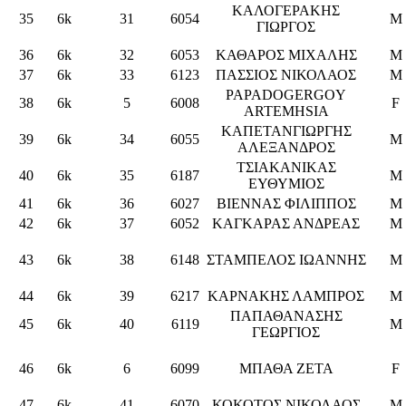
ΚΑΛΟΓΕΡΑΚΗΣ
35
6k
31
6054
M
ΓΙΩΡΓΟΣ
36
6k
32
6053
ΚΑΘΑΡΟΣ ΜΙΧΑΛΗΣ
M
37
6k
33
6123
ΠΑΣΣΙΟΣ ΝΙΚΟΛΑΟΣ
M
PAPADOGERGOY
38
6k
5
6008
F
ΑRTEMHSIA
ΚΑΠΕΤΑΝΓΙΩΡΓΗΣ
39
6k
34
6055
M
ΑΛΕΞΑΝΔΡΟΣ
ΤΣΙΑΚΑΝΙΚΑΣ
40
6k
35
6187
M
ΕΥΘΥΜΙΟΣ
41
6k
36
6027
ΒΙΕΝΝΑΣ ΦΙΛΙΠΠΟΣ
M
42
6k
37
6052
ΚΑΓΚΑΡΑΣ ΑΝΔΡΕΑΣ
M
43
6k
38
6148
ΣΤΑΜΠΕΛΟΣ ΙΩΑΝΝΗΣ
M
44
6k
39
6217
ΚΑΡΝΑΚΗΣ ΛΑΜΠΡΟΣ
M
ΠΑΠΑΘΑΝΑΣΗΣ
45
6k
40
6119
M
ΓΕΩΡΓΙΟΣ
46
6k
6
6099
ΜΠΑΘΑ ΖΕΤΑ
F
47
6k
41
6070
ΚΟΚΟΤΟΣ ΝΙΚΟΛΑΟΣ
M