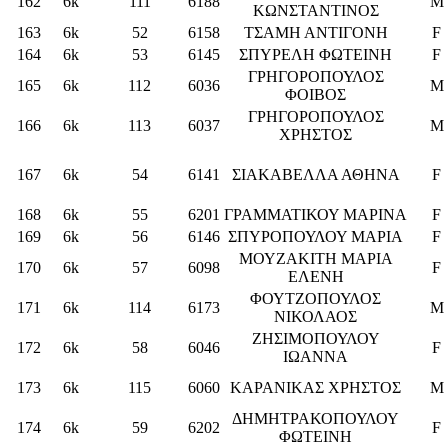
162
6k
111
6188
M
ΚΩΝΣΤΑΝΤΙΝΟΣ
163
6k
52
6158
ΤΣΑΜΗ ΑΝΤΙΓΟΝΗ
F
164
6k
53
6145
ΣΠΥΡΕΛΗ ΦΩΤΕΙΝΗ
F
ΓΡΗΓΟΡΟΠΟΥΛΟΣ
165
6k
112
6036
M
ΦΟΙΒΟΣ
ΓΡΗΓΟΡΟΠΟΥΛΟΣ
166
6k
113
6037
M
ΧΡΗΣΤΟΣ
167
6k
54
6141
ΣΙΑΚΑΒΕΛΛΑ ΑΘΗΝΑ
F
168
6k
55
6201
ΓΡΑΜΜΑΤΙΚΟΥ ΜΑΡΙΝΑ
F
169
6k
56
6146
ΣΠΥΡΟΠΟΥΛΟΥ ΜΑΡΙΑ
F
ΜΟΥΖΑΚΙΤΗ ΜΑΡΙΑ
170
6k
57
6098
F
ΕΛΕΝΗ
ΦΟΥΤΖΟΠΟΥΛΟΣ
171
6k
114
6173
M
ΝΙΚΟΛΑΟΣ
ΖΗΣΙΜΟΠΟΥΛΟΥ
172
6k
58
6046
F
ΙΩΑΝΝΑ
173
6k
115
6060
ΚΑΡΑΝΙΚΑΣ ΧΡΗΣΤΟΣ
M
ΔΗΜΗΤΡΑΚΟΠΟΥΛΟΥ
174
6k
59
6202
F
ΦΩΤΕΙΝΗ