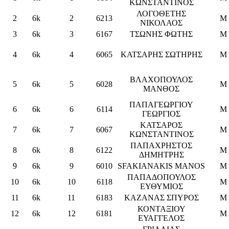
ΚΩΝΣΤΑΝΤΙΝΟΣ
ΛΟΓΟΘΕΤΗΣ
2
6k
2
6213
M
ΝΙΚΟΛΑΟΣ
3
6k
3
6167
ΤΣΩΝΗΣ ΦΩΤΗΣ
M
4
6k
4
6065
ΚΑΤΣΑΡΗΣ ΣΩΤΗΡΗΣ
M
ΒΛΑΧΟΠΟΥΛΟΣ
5
6k
5
6028
M
ΜΑΝΘΟΣ
ΠΑΠΑΓΕΩΡΓΙΟΥ
6
6k
6
6114
M
ΓΕΩΡΓΙΟΣ
ΚΑΤΣΑΡΟΣ
7
6k
7
6067
M
ΚΩΝΣΤΑΝΤΙΝΟΣ
ΠΑΠΑΧΡΗΣΤΟΣ
8
6k
8
6122
M
ΔΗΜΗΤΡΗΣ
9
6k
9
6010
SFAKIANAKIS MANOS
M
ΠΑΠΑΔΟΠΟΥΛΟΣ
10
6k
10
6118
M
ΕΥΘΥΜΙΟΣ
11
6k
11
6183
ΚΑΖΑΝΑΣ ΣΠΥΡΟΣ
M
ΚΟΝΤΑΞΙΟΥ
12
6k
12
6181
M
ΕΥΑΓΓΕΛΟΣ