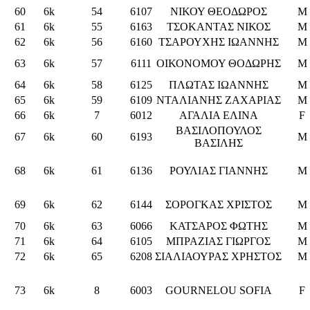
60
6k
54
6107
ΝΙΚΟΥ ΘΕΟΔΩΡΟΣ
M
61
6k
55
6163
ΤΣΟΚΑΝΤΑΣ ΝΙΚΟΣ
M
62
6k
56
6160
ΤΣΑΡΟΥΧΗΣ ΙΩΑΝΝΗΣ
M
63
6k
57
6111
ΟΙΚΟΝΟΜΟΥ ΘΟΔΩΡΗΣ
M
64
6k
58
6125
ΠΛΩΤΑΣ ΙΩΑΝΝΗΣ
M
65
6k
59
6109
ΝΤΑΛΙΑΝΗΣ ΖΑΧΑΡΙΑΣ
M
66
6k
7
6012
ΑΓΑΛΙΑ ΕΛΙΝΑ
F
ΒΑΣΙΛΟΠΟΥΛΟΣ
67
6k
60
6193
M
ΒΑΣΙΛΗΣ
68
6k
61
6136
ΡΟΥΛΙΑΣ ΓΙΑΝΝΗΣ
M
69
6k
62
6144
ΣΟΡΟΓΚΑΣ ΧΡΙΣΤΟΣ
M
70
6k
63
6066
ΚΑΤΣΑΡΟΣ ΦΩΤΗΣ
M
71
6k
64
6105
ΜΠΡΑΖΙΑΣ ΓΙΩΡΓΟΣ
M
72
6k
65
6208
ΣΙΑΛΙΑΟΥΡΑΣ ΧΡΗΣΤΟΣ
M
73
6k
8
6003
GOURNELOU SOFIA
F