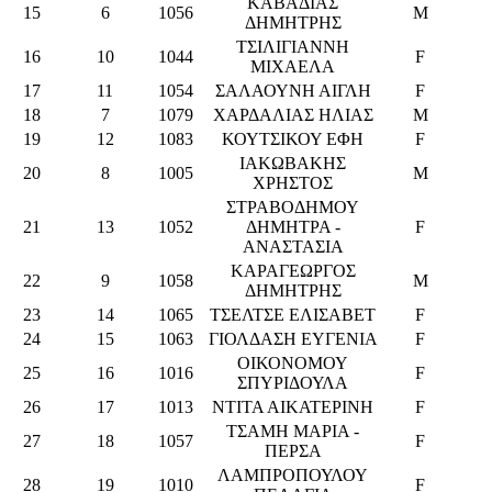
ΚΑΒΑΔΙΑΣ
15
6
1056
M
ΔΗΜΗΤΡΗΣ
ΤΣΙΛΙΓΙΑΝΝΗ
16
10
1044
F
ΜΙΧΑΕΛΑ
17
11
1054
ΣΑΛΑΟΥΝΗ ΑΙΓΛΗ
F
18
7
1079
ΧΑΡΔΑΛΙΑΣ ΗΛΙΑΣ
M
19
12
1083
ΚΟΥΤΣΙΚΟΥ ΕΦΗ
F
ΙΑΚΩΒΑΚΗΣ
20
8
1005
M
ΧΡΗΣΤΟΣ
ΣΤΡΑΒΟΔΗΜΟΥ
21
13
1052
ΔΗΜΗΤΡΑ -
F
ΑΝΑΣΤΑΣΙΑ
ΚΑΡΑΓΕΩΡΓΟΣ
22
9
1058
M
ΔΗΜΗΤΡΗΣ
23
14
1065
ΤΣΕΛΤΣΕ ΕΛΙΣΑΒΕΤ
F
24
15
1063
ΓΙΟΛΔΑΣΗ ΕΥΓΕΝΙΑ
F
ΟΙΚΟΝΟΜΟΥ
25
16
1016
F
ΣΠΥΡΙΔΟΥΛΑ
26
17
1013
ΝΤΙΤΑ ΑΙΚΑΤΕΡΙΝΗ
F
ΤΣΑΜΗ ΜΑΡΙΑ -
27
18
1057
F
ΠΕΡΣΑ
ΛΑΜΠΡΟΠΟΥΛΟΥ
28
19
1010
F