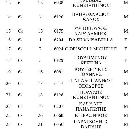
ΓΡΙΛΛΙΑΣ
13
6k
13
6038
M
ΚΩΝΣΤΑΝΤΙΝΟΣ
ΠΑΠΑΘΑΝΑΣΙΟΥ
14
6k
14
6120
M
ΘΑΝΟΣ
ΦΥΤΟΠΟΥΛΟΣ
15
6k
15
6175
M
ΧΑΡΑΛΑΜΠΟΣ
16
6k
1
6204
DA SILVA ISABELLA
F
17
6k
2
6024
O'DRISCOLL MICHELLE
F
ΠΟΥΛΗΜΕΝΟΥ
18
6k
3
6129
F
ΧΡΙΣΤΙΝΑ
ΚΟΥΤΣΙΟΥΚΗΣ
19
6k
16
6081
M
ΙΩΑΝΝΗΣ
ΠΑΠΑΔΟΓΙΑΝΝΟΣ
20
6k
17
6117
M
ΘΕΟΔΩΡΟΣ
ΠΟΛΥΖΟΣ
21
6k
18
6128
M
ΚΩΝΣΤΑΝΤΙΝΟΣ
ΚΑΨΑΛΗΣ
22
6k
19
6207
M
ΠΑΝΑΓΙΩΤΗΣ
23
6k
20
6068
ΚΙΤΕΑΣ ΝΙΚΟΣ
M
ΚΑΡΑΓΚΟΥΝΗΣ
24
6k
21
6056
M
ΒΑΣΙΛΗΣ