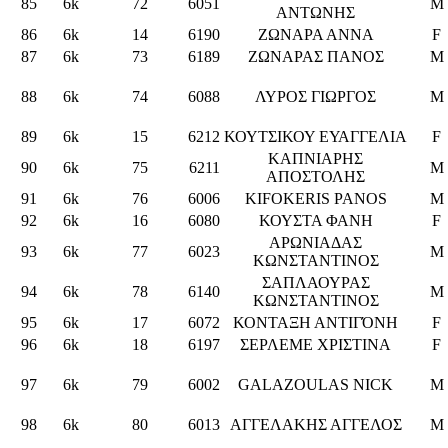
85
6k
72
6051
M
ΑΝΤΩΝΗΣ
86
6k
14
6190
ΖΩΝΑΡΑ ΑΝΝΑ
F
87
6k
73
6189
ΖΩΝΑΡΑΣ ΠΑΝΟΣ
M
88
6k
74
6088
ΛΥΡΟΣ ΓΙΩΡΓΟΣ
M
89
6k
15
6212
ΚΟΥΤΣΙΚΟΥ ΕΥΑΓΓΕΛΙΑ
F
ΚΑΠΝΙΑΡΗΣ
90
6k
75
6211
M
ΑΠΟΣΤΟΛΗΣ
91
6k
76
6006
KIFOKERIS PANOS
M
92
6k
16
6080
ΚΟΥΣΤΑ ΦΑΝΗ
F
ΑΡΩΝΙΑΔΑΣ
93
6k
77
6023
M
ΚΩΝΣΤΑΝΤΙΝΟΣ
ΣΑΠΛΑΟΥΡΑΣ
94
6k
78
6140
M
ΚΩΝΣΤΑΝΤΙΝΟΣ
95
6k
17
6072
ΚΟΝΤΑΞΗ ΑΝΤΙΓΌΝΗ
F
96
6k
18
6197
ΣΕΡΛΕΜΕ ΧΡΙΣΤΙΝΑ
F
97
6k
79
6002
GALAZOULAS NICK
M
98
6k
80
6013
ΑΓΓΕΛΑΚΗΣ ΑΓΓΕΛΟΣ
M