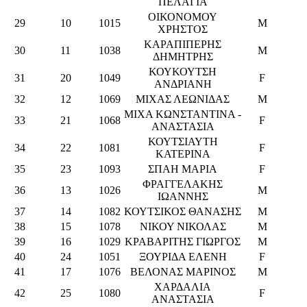
ΠΕΛΑΓΙΑ
ΟΙΚΟΝΟΜΟΥ
29
10
1015
M
ΧΡΗΣΤΟΣ
ΚΑΡΑΠΙΠΕΡΗΣ
30
11
1038
M
ΔΗΜΗΤΡΗΣ
ΚΟΥΚΟΥΤΣΗ
31
20
1049
F
ΑΝΔΡΙΑΝΗ
32
12
1069
ΜΙΧΑΣ ΛΕΩΝΙΔΑΣ
M
ΜΙΧΑ ΚΩΝΣΤΑΝΤΙΝΑ -
33
21
1068
F
ΑΝΑΣΤΑΣΙΑ
ΚΟΥΤΣΙΑΥΤΗ
34
22
1081
F
ΚΑΤΕΡΙΝΑ
35
23
1093
ΣΠΑΗ ΜΑΡΙΑ
F
ΦΡΑΓΓΕΛΑΚΗΣ
36
13
1026
M
ΙΩΑΝΝΗΣ
37
14
1082
ΚΟΥΤΣΙΚΟΣ ΘΑΝΑΣΗΣ
M
38
15
1078
ΝΙΚΟΥ ΝΙΚΟΛΑΣ
M
39
16
1029
ΚΡΑΒΑΡΙΤΗΣ ΓΙΩΡΓΟΣ
M
40
24
1051
ΞΟΥΡΙΔΑ ΕΛΕΝΗ
F
41
17
1076
ΒΕΛΟΝΑΣ ΜΑΡΙΝΟΣ
M
ΧΑΡΔΑΛΙΑ
42
25
1080
F
ΑΝΑΣΤΑΣΙΑ