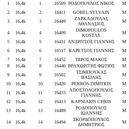
1
16,4k
1
16509
ΡΟΔΟΠΟΥΛΟΣ ΝΙΚΟΣ
M
2
16,4k
2
16411
GOBEL SYLVAIN
M
ΖΑΡΚΑΔΟΥΛΑΣ
3
16,4k
3
16449
M
ΑΘΑΝΑΣΙΟΣ
DIMOPOULOS
4
16,4k
4
16409
M
KOSTAS
5
16,4k
5
16431
ΑΝΔΡΙΤΣΟΣ ΓΙΑΝΝΗΣ
M
6
16,4k
6
16517
ΚΑΡΕΤΣΟΣ ΓΙΑΝΝΗΣ
M
7
16,4k
7
16452
ΊΒΡΟΣ ΜΑΚΟΣ
M
8
16,4k
8
16440
ΒΡΑΧΩΡΙΤΗΣ ΦΩΤΙΟΣ
M
ΤΣΙΜΠΟΥΚΑΣ
9
16,4k
9
16502
M
ΒΑΣΙΛΗΣ
10
16,4k
10
16420
PERROS DIMITRIS
M
ΑΠΟΣΤΟΛΟΠΟΥΛΟΣ
11
16,4k
11
16433
M
ΓΙΑΝΝΗΣ
12
16,4k
12
16413
KAPNIARIS CHRIS
M
ΡΟΔΟΠΟΥΛΟΣ
13
16,4k
13
16489
M
ΙΩΑΝΝΗΣ
ΣΚΟΡΔΟΠΟΥΛΟΣ
14
16,4k
14
16494
M
ΔΗΜΗΤΡΙΟΣ