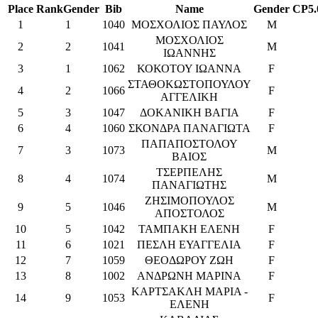
Place
RankGender
Bib
Name
Gender
CP5.
1
1
1040
ΜΟΣΧΟΛΙΟΣ ΠΑΥΛΟΣ
M
ΜΟΣΧΟΛΙΟΣ
2
2
1041
M
ΙΩΑΝΝΗΣ
3
1
1062
ΚΟΚΟΤΟΥ ΙΩΑΝΝΑ
F
ΣΤΑΘΟΚΩΣΤΟΠΟΥΛΟΥ
4
2
1066
F
ΑΓΓΕΛΙΚΗ
5
3
1047
ΔΟΚΑΝΙΚΗ ΒΑΓΙΑ
F
6
4
1060
ΣΚΟΝΔΡΑ ΠΑΝΑΓΙΩΤΑ
F
ΠΑΠΑΠΟΣΤΟΛΟΥ
7
3
1073
M
ΒΑΙΟΣ
ΤΣΕΡΠΕΛΗΣ
8
4
1074
M
ΠΑΝΑΓΙΩΤΗΣ
ΖΗΣΙΜΟΠΟΥΛΟΣ
9
5
1046
M
ΑΠΟΣΤΟΛΟΣ
10
5
1042
ΤΑΜΠΑΚΗ ΕΛΕΝΗ
F
11
6
1021
ΠΕΣΛΗ ΕΥΑΓΓΕΛΙΑ
F
12
7
1059
ΘΕΟΔΩΡΟΥ ΖΩΗ
F
13
8
1002
ΑΝΔΡΩΝΗ ΜΑΡΙΝΑ
F
ΚΑΡΤΣΑΚΛΗ ΜΑΡΙΑ -
14
9
1053
F
ΕΛΕΝΗ