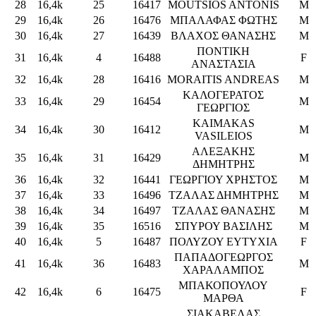
28
16,4k
25
16417
MOUTSIOS ANTONIS
M
29
16,4k
26
16476
ΜΠΑΛΑΦΑΣ ΦΩΤΗΣ
M
30
16,4k
27
16439
ΒΛΑΧΟΣ ΘΑΝΑΣΗΣ
M
ΠΟΝΤΙΚΗ
31
16,4k
4
16488
F
ΑΝΑΣΤΑΣΙΑ
32
16,4k
28
16416
MORAITIS ANDREAS
M
ΚΑΛΟΓΕΡΑΤΟΣ
33
16,4k
29
16454
M
ΓΕΩΡΓΙΟΣ
KAIMAKAS
34
16,4k
30
16412
M
VASILEIOS
ΑΛΕΞΑΚΗΣ
35
16,4k
31
16429
M
ΔΗΜΗΤΡΗΣ
36
16,4k
32
16441
ΓΕΩΡΓΙΟΥ ΧΡΗΣΤΟΣ
M
37
16,4k
33
16496
ΤΖΑΛΑΣ ΔΗΜΗΤΡΗΣ
M
38
16,4k
34
16497
ΤΖΑΛΑΣ ΘΑΝΑΣΗΣ
M
39
16,4k
35
16516
ΣΠΥΡΟΥ ΒΑΣΙΛΗΣ
M
40
16,4k
5
16487
ΠΟΛΥΖΟΥ ΕΥΤΥΧΙΑ
F
ΠΑΠΑΔΟΓΕΩΡΓΟΣ
41
16,4k
36
16483
M
ΧΑΡΑΛΑΜΠΟΣ
ΜΠΑΚΟΠΟΥΛΟΥ
42
16,4k
6
16475
F
ΜΑΡΘΑ
ΣΙΑΚΑΒΕΛΑΣ