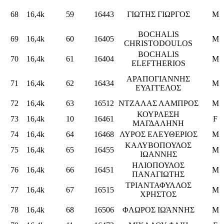
68
16,4k
59
16443
ΓΙΩΤΗΣ ΓΙΩΡΓΟΣ
M
BOCHALIS
69
16,4k
60
16405
M
CHRISTODOULOS
BOCHALIS
70
16,4k
61
16404
M
ELEFTHERIOS
ΑΡΑΠΟΓΙΑΝΝΗΣ
71
16,4k
62
16434
M
ΕΥΑΓΓΕΛΟΣ
72
16,4k
63
16512
ΝΤΖΑΛΑΣ ΛΑΜΠΡΟΣ
M
ΚΟΥΡΛΕΣΗ
73
16,4k
10
16461
F
ΜΑΓΔΑΛΗΝΗ
74
16,4k
64
16468
ΛΥΡΟΣ ΕΛΕΥΘΕΡΙΟΣ
M
ΚΑΛΥΒΟΠΟΥΛΟΣ
75
16,4k
65
16455
M
ΙΩΑΝΝΗΣ
ΗΛΙΟΠΟΥΛΟΣ
76
16,4k
66
16451
M
ΠΑΝΑΓΙΩΤΗΣ
ΤΡΙΑΝΤΑΦΥΛΛΟΣ
77
16,4k
67
16515
M
ΧΡΗΣΤΟΣ
78
16,4k
68
16506
ΦΛΩΡΟΣ ΙΩΆΝΝΗΣ
M