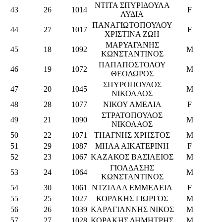
ΝΤΙΤΑ ΣΠΥΡΙΔΟΥΛΑ
43
26
1014
F
ΛΥΔΙΑ
ΠΑΝΑΓΙΩΤΟΠΟΥΛΟΥ
44
27
1017
F
ΧΡΙΣΤΙΝΑ ΖΩΗ
ΜΑΡΥΑΓΑΝΗΣ
45
18
1092
M
ΚΩΝΣΤΑΝΤΙΝΟΣ
ΠΑΠΑΠΟΣΤΟΛΟΥ
46
19
1072
M
ΘΕΟΔΩΡΟΣ
ΣΠΥΡΟΠΟΥΛΟΣ
47
20
1045
M
ΝΙΚΟΛΑΟΣ
48
28
1077
ΝΙΚΟΥ ΑΜΕΛΙΑ
F
ΣΤΡΑΤΟΠΟΥΛΟΣ
49
21
1090
M
ΝΙΚΟΛΑΟΣ
50
22
1071
ΤΗΑΓΝΗΣ ΧΡΗΣΤΟΣ
M
51
29
1087
ΜΗΛΑ ΑΙΚΑΤΕΡΙΝΗ
F
52
23
1067
ΚΑΖΑΚΟΣ ΒΑΣΙΛΕΙΟΣ
M
ΓΙΟΛΔΑΣΗΣ
53
24
1064
M
ΚΩΝΣΤΑΝΤΙΝΟΣ
54
30
1061
ΝΤΖΙΑΛΑ ΕΜΜΕΛΕΙΑ
F
55
25
1027
ΚΟΡΑΚΗΣ ΓΙΩΡΓΟΣ
M
56
26
1039
ΚΑΡΑΓΙΑΝΝΗΣ ΝΙΚΟΣ
M
57
27
1028
ΚΟΡΑΚΗΣ ΔΗΜΗΤΡΗΣ
M