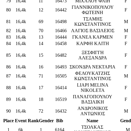
79
16,4k
11
16473
ΜΙΧΑΛΟΥ ΦΑΙΗ
F
ΓΙΑΝΝΙΚΟΠΟΥΛΟΥ
80
16,4k
12
16442
F
ΦΩΤΕΙΝΗ
ΤΣΑΜΗΣ
81
16,4k
69
16498
M
ΚΩΝΣΤΑΝΤΙΝΟΣ
82
16,4k
70
16466
ΛΑΓΙΟΣ ΒΑΣΙΛΕΙΟΣ
M
83
16,4k
13
16444
ΓΚΑΝΕΑ ΚΑΡΜΕΝ
F
84
16,4k
14
16458
ΚΑΡΦΗ ΚΑΙΤΗ
F
ΞΕΣΦΙΓΓΗ
85
16,4k
15
16482
F
ΑΛΕΞΑΝΔΡΑ
86
16,4k
16
16493
ΣΚΟΝΔΡΑ ΝΕΚΤΑΡΙΑ
F
ΦΕΛΟΥΚΑΤΖΗΣ
87
16,4k
71
16505
M
ΚΩΝΣΤΑΝΤΙΝΟΣ
LIAPI MELINA
88
16,4k
17
16414
F
NIKOLETA
ΠΑΝΑΓΟΠΟΥΛΟΥ
89
16,4k
18
16519
F
ΒΑΣΙΛΙΚΗ
ΑΝΔΡΟΝΙΚΟΣ
90
16,4k
72
16432
M
ΑΝΤΩΝΙΟΣ
Place
Event
RankGender
Bib
Name
Gend
ΤΣΟΛΚΑΣ
1
6k
1
6164
M