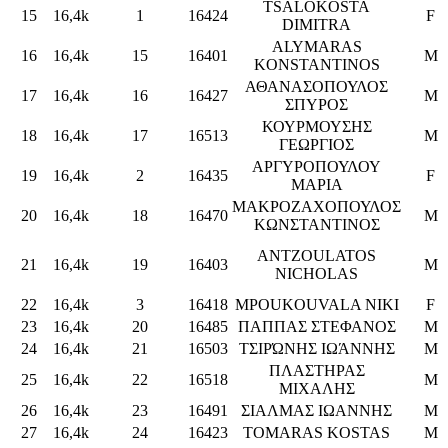
TSALOKOSTA
15
16,4k
1
16424
F
DIMITRA
ALYMARAS
16
16,4k
15
16401
M
KONSTANTINOS
ΑΘΑΝΑΣΟΠΟΥΛΟΣ
17
16,4k
16
16427
M
ΣΠΥΡΟΣ
ΚΟΥΡΜΟΥΣΗΣ
18
16,4k
17
16513
M
ΓΕΩΡΓΙΟΣ
ΑΡΓΥΡΟΠΟΥΛΟΥ
19
16,4k
2
16435
F
ΜΑΡΙΑ
ΜΑΚΡΟΖΑΧΟΠΟΥΛΟΣ
20
16,4k
18
16470
M
ΚΩΝΣΤΑΝΤΙΝΟΣ
ANTZOULATOS
21
16,4k
19
16403
M
NICHOLAS
22
16,4k
3
16418
MPOUKOUVALA NIKI
F
23
16,4k
20
16485
ΠΑΠΠΑΣ ΣΤΕΦΑΝΟΣ
M
24
16,4k
21
16503
ΤΣΙΡΏΝΗΣ ΙΩΆΝΝΗΣ
M
ΠΛΑΣΤΗΡΑΣ
25
16,4k
22
16518
M
ΜΙΧΑΛΗΣ
26
16,4k
23
16491
ΣΙΑΛΜΑΣ ΙΩΑΝΝΗΣ
M
27
16,4k
24
16423
TOMARAS KOSTAS
M