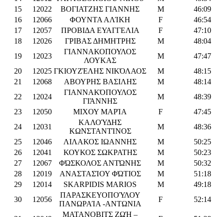
15
12022
ΒΟΓΙΑΤΖΗΣ ΓΙΑΝΝΗΣ
M
46:09
16
12066
ΦΟΥΝΤΑ ΑΛΊΚΗ
F
46:54
17
12057
ΠΡΟΒΙΔΑ ΕΥΑΓΓΕΛΙΑ
F
47:10
18
12026
ΓΡΙΒΑΣ ΔΗΜΗΤΡΗΣ
M
48:04
ΓΙΑΝΝΑΚΟΠΟΥΛΟΣ
19
12023
M
47:47
ΛΟΥΚΑΣ
20
12025
ΓΚΙΟΥΖΈΛΗΣ ΝΙΚΌΛΑΟΣ
M
48:15
21
12068
ΑΒΟΥΡΗΣ ΒΑΣΙΛΗΣ
M
48:14
ΓΙΑΝΝΑΚΌΠΟΥΛΟΣ
22
12024
M
48:39
ΓΙΆΝΝΗΣ
23
12050
ΜΙΧΟΥ ΜΑΡΊΑ
F
47:45
ΚΑΛΟΎΔΗΣ
24
12031
M
48:36
ΚΩΝΣΤΑΝΤΊΝΟΣ
25
12046
ΛΙΛΑΚΟΣ ΙΩΑΝΝΗΣ
M
50:25
26
12041
ΚΟΥΚΟΣ ΣΩΚΡΑΤΗΣ
M
50:23
27
12067
ΦΏΣΚΟΛΟΣ ΑΝΤΏΝΗΣ
M
50:32
28
12019
ΑΝΑΣΤΑΣΊΟΥ ΦΏΤΙΟΣ
M
51:18
29
12014
SKARPIDIS MARIOS
M
49:18
ΠΑΡΑΣΚΕΥΟΠΟΎΛΟΥ
30
12056
F
52:14
ΠΑΝΩΡΑΊΑ -ΑΝΤΩΝΙΑ
ΜΑΤΑΝΟΒΙΤΣ ΖΩΉ –