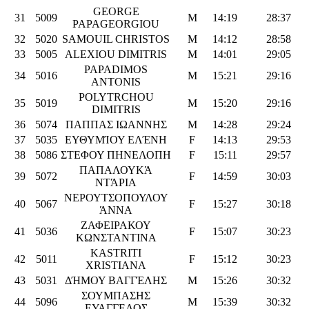
GEORGE
31
5009
M
14:19
28:37
PAPAGEORGIOU
32
5020
SAMOUIL CHRISTOS
M
14:12
28:58
33
5005
ALEXIOU DIMITRIS
M
14:01
29:05
PAPADIMOS
34
5016
M
15:21
29:16
ANTONIS
POLYTRCHOU
35
5019
M
15:20
29:16
DIMITRIS
36
5074
ΠΑΠΠΑΣ ΙΩΑΝΝΗΣ
M
14:28
29:24
37
5035
ΕΥΘΥΜΊΟΥ ΕΛΈΝΗ
F
14:13
29:53
38
5086
ΣΤΕΦΟΥ ΠΗΝΕΛΟΠΗ
F
15:11
29:57
ΠΑΠΑΛΟΥΚΆ
39
5072
F
14:59
30:03
ΝΤΆΡΙΑ
ΝΕΡΟΥΤΣΟΠΟΥΛΟΥ
40
5067
F
15:27
30:18
ΆΝΝΑ
ΖΑΦΕΙΡΑΚΟΥ
41
5036
F
15:07
30:23
ΚΩΝΣΤΑΝΤΙΝΑ
KASTRITI
42
5011
F
15:12
30:23
XRISTIANA
43
5031
ΔΉΜΟΥ ΒΑΓΓΈΛΗΣ
M
15:26
30:32
ΣΟΥΜΠΑΣΗΣ
44
5096
M
15:39
30:32
ΕΥΑΓΓΕΛΟΣ