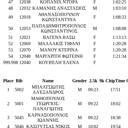
47
12038
ΚΟΠΑΝΙΆ ΝΤΌΡΑ
F
1:02:25
48
12032
ΚΑΜΑΝΗΣ ΑΝΑΣΤΑΣΙΟΣ
M
1:03:10
ΑΘΑΝΑΣΟΠΟΎΛΟΥ
49
12018
F
1:08:33
ΚΩΝΣΤΑΝΤΊΝΑ
ΠΑΠΑΔΗΜΗΤΡΌΠΟΥΛΟΣ
50
12053
M
1:08:08
ΚΩΝΣΤΑΝΤΊΝΟΣ
51
12021
ΒΑΓΕΝΆ ΒΑΣΩ
F
1:13:13
52
12069
ΜΑΛΛΑΚΙΣ ΤΙΦΑΝΙ
F
1:20:28
53
12070
ΜΑΝΟΥ ΚΤΕΡΙΝΑ
F
1:20:28
54
12048
ΜΑΡΓΑΡΙΤΗ ΦΩΤΕΙΝΗ
F
1:21:34
999.998
12040
ΚΟΥΒΈΛΗ ΈΛΕΝΑ
F
Place
Bib
Name
Gender
2.5k
9k
ChipTime
ΜΠΑΛΤΣΙΩΤΗΣ
1
5002
M
09:23
17:51
ΑΛΈΞΑΝΔΡΟΣ
ΜΑΘΙΟΠΟΥΛΟΣ
2
5001
ΓΕΩΡΓΙΟΣ-
M
09:22
18:02
ΠΑΝΑΓΙΩΤΗΣ
ΚΑΡΝΑΣΟΠΟΥΛΟΣ
3
5045
M
09:22
18:38
ΙΩΑΝΝΗΣ
4
5046
ΚΑΣΟΎΤΣΑΣ ΝΊΚΟΣ
M
10:02
19:54