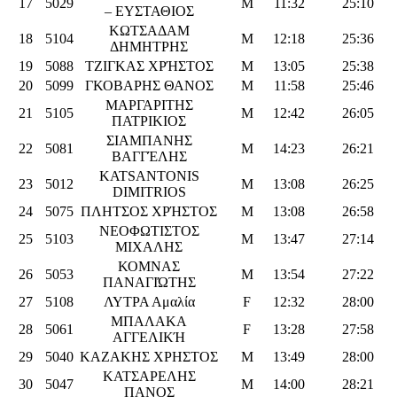
17
5029
M
11:32
25:10
– ΕΥΣΤΑΘΙΟΣ
ΚΩΤΣΑΔΑΜ
18
5104
M
12:18
25:36
ΔΗΜΗΤΡΗΣ
19
5088
ΤΖΙΓΚΑΣ ΧΡΉΣΤΟΣ
M
13:05
25:38
20
5099
ΓΚΟΒΑΡΗΣ ΘΑΝΟΣ
M
11:58
25:46
ΜΑΡΓΑΡΙΤΗΣ
21
5105
M
12:42
26:05
ΠΑΤΡΙΚΙΟΣ
ΣΙΑΜΠΑΝΗΣ
22
5081
M
14:23
26:21
ΒΑΓΓΈΛΗΣ
KATSANTONIS
23
5012
M
13:08
26:25
DIMITRIOS
24
5075
ΠΛΗΤΣΟΣ ΧΡΉΣΤΟΣ
M
13:08
26:58
ΝΕΟΦΩΤΙΣΤΟΣ
25
5103
M
13:47
27:14
ΜΙΧΑΛΗΣ
ΚΟΜΝΑΣ
26
5053
M
13:54
27:22
ΠΑΝΑΓΙΏΤΗΣ
27
5108
ΛΥΤΡΑ Αμαλία
F
12:32
28:00
ΜΠΑΛΑΚΑ
28
5061
F
13:28
27:58
ΑΓΓΕΛΙΚΉ
29
5040
ΚΑΖΑΚΗΣ ΧΡΗΣΤΟΣ
M
13:49
28:00
ΚΑΤΣΑΡΕΛΗΣ
30
5047
M
14:00
28:21
ΠΑΝΟΣ