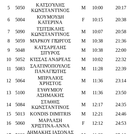
ΚΑΤΣΟΎΛΗΣ
5
5050
M
10:00
20:17
ΚΩΝΣΤΑΝΤΊΝΟΣ
ΚΟΥΜΟΥΔΗ
6
5004
F
10:15
20:38
ΚΑΤΕΡΊΝΑ
ΤΣΙΤΣΙΚΛΗΣ
7
5090
M
10:07
20:58
ΚΩΝΣΤΑΝΤΊΝΟΣ
8
5059
ΜΆΡΚΟΥ ΓΙΏΡΓΟΣ
M
10:38
21:36
ΚΑΤΣΑΡΈΛΗΣ
9
5048
M
10:38
22:00
ΣΠΎΡΟΣ
10
5052
ΚΊΣΣΑΣ ΑΝΔΡΈΑΣ
M
10:02
22:32
ΣΛΑΤΙΝΌΠΟΥΛΟΣ
11
5083
M
11:28
22:39
ΠΑΝΑΓΙΏΤΗΣ
ΜΠΡΆΛΙΟΣ
12
5064
M
11:36
23:14
ΧΡΉΣΤΟΣ
ΕΥΘΥΜΙΟΥ
13
5100
M
11:36
23:50
ΑΣΗΜΑΚΗΣ
ΣΤΑΘΗΣ
14
5084
M
12:17
24:35
ΚΩΝΣΤΑΝΤΙΝΟΣ
15
5013
KONDIS DIMITRIS
M
12:21
24:46
ΜΑΡΛΑΣΗ
16
5060
F
12:12
24:53
ΧΡΙΣΤΊΝΑ-ΑΝΝΑ
ΔΗΜΑΚΗΣ ΙΑΣΟΝΑΣ