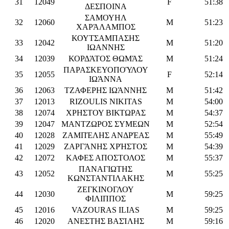
31
12049
F
51:38
ΔΕΣΠΟΙΝΑ
ΣΑΜΟΥΗΛ
32
12060
M
51:23
ΧΑΡΆΛΑΜΠΟΣ
ΚΟΥΤΣΑΜΠΑΣΗΣ
33
12042
M
51:20
ΙΩΑΝΝΗΣ
34
12039
ΚΟΡΔΆΤΟΣ ΘΩΜΆΣ
M
51:24
ΠΑΡΑΣΚΕΥΟΠΟΎΛΟΥ
35
12055
F
52:14
ΙΩΆΝΝΑ
36
12063
ΤΖΑΦΕΡΗΣ ΙΩΆΝΝΗΣ
M
51:42
37
12013
RIZOULIS NIKITAS
M
54:00
38
12074
ΧΡΗΣΤΟΥ ΒΙΚΤΩΡΑΣ
M
54:37
39
12047
ΜΑΝΤΖΩΡΟΣ ΣΥΜΕΩΝ
M
52:54
40
12028
ΖΑΜΠΈΛΗΣ ΑΝΔΡΈΑΣ
M
55:49
41
12029
ΖΑΡΓΆΝΗΣ ΧΡΉΣΤΟΣ
M
54:39
42
12072
ΚΑΦΕΣ ΑΠΟΣΤΟΛΟΣ
M
55:37
ΠΑΝΑΓΙΩΤΗΣ
43
12052
M
55:25
ΚΩΝΣΤΑΝΤΙΛΑΚΗΣ
ΖΕΓΚΙΝΟΓΛΟΥ
44
12030
M
59:25
ΦΙΛΙΠΠΟΣ
45
12016
VAZOURAS ILIAS
M
59:25
46
12020
ΑΝΕΣΤΗΣ ΒΑΣΊΛΗΣ
M
59:16