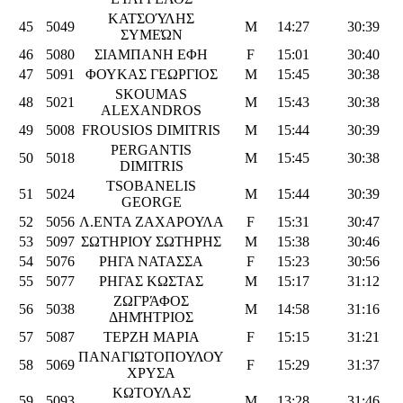
ΚΑΤΣΟΎΛΗΣ
45
5049
M
14:27
30:39
ΣΥΜΕΏΝ
46
5080
ΣΙΑΜΠΑΝΗ ΕΦΗ
F
15:01
30:40
47
5091
ΦΟΥΚΑΣ ΓΕΩΡΓΙΟΣ
M
15:45
30:38
SKOUMAS
48
5021
M
15:43
30:38
ALEXANDROS
49
5008
FROUSIOS DIMITRIS
M
15:44
30:39
PERGANTIS
50
5018
M
15:45
30:38
DIMITRIS
TSOBANELIS
51
5024
M
15:44
30:39
GEORGE
52
5056
Λ.ΕΝΤΑ ΖΑΧΑΡΟΥΛΑ
F
15:31
30:47
53
5097
ΣΩΤΗΡΙΟΥ ΣΩΤΗΡΗΣ
M
15:38
30:46
54
5076
ΡΗΓΑ ΝΑΤΑΣΣΑ
F
15:23
30:56
55
5077
ΡΗΓΑΣ ΚΩΣΤΑΣ
M
15:17
31:12
ΖΩΓΡΆΦΟΣ
56
5038
M
14:58
31:16
ΔΗΜΉΤΡΙΟΣ
57
5087
ΤΕΡΖΗ ΜΑΡΙΑ
F
15:15
31:21
ΠΑΝΑΓΙΩΤΟΠΟΥΛΟΥ
58
5069
F
15:29
31:37
ΧΡΥΣΑ
ΚΩΤΟΥΛΑΣ
59
5093
M
13:28
31:46