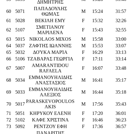
ΔΗΜΗΤΡΗΣ
ΠΑΠΑΔΟΥΛΗΣ
60
5071
M
15:24
31:57
ΘΩΜΑΣ
61
5028
ΒΕΚΙΛΗ ΕΜΥ
F
15:32
32:26
ΣΜΕΤΙΑΝΟΥ
62
5107
F
15:43
32:55
ΜΑΡΙΛΕΝΑ
63
5015
NIKOLAOS MIXOS
M
15:58
33:00
64
5037
ΖΑΦΤΗΣ ΙΩΑΝΝΗΣ
M
15:53
33:07
65
5032
ΔΟΎΚΑ ΜΑΡΊΑ
F
16:29
33:13
66
5106
ΤΖΑΒΑΡΑΣ ΓΕΩΡΓΙΑ
F
17:11
33:14
AMARANTIDOU
67
5007
F
16:07
33:48
RAFAELA
ΕΜΜΑΝΟΥΗΛΙΔΗΣ
68
5034
M
16:41
35:17
ΑΝΑΣΤΑΣΙΟΣ
ΕΜΜΑΝΟΥΗΛΙΔΗΣ
69
5033
M
16:44
35:18
ΑΛΕΞΙΟΣ
PARASKEVOPOULOS
70
5017
M
17:56
35:43
AKIS
71
5051
ΚΗΡΥΚΟΥ ΕΛΕΝΗ
F
17:20
36:01
72
5102
ΚΑΦΕ ΧΡΙΣΤΙΝΑ
F
16:46
36:23
73
5092
ΡΕΝΤΖΟΥ ΕΦΗ
F
17:36
36:57
ΠΑΝΑΡΙΤΗΣ