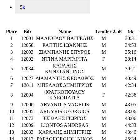
5k
Place
Bib
Name
Gender
2.5k
9k
1
12001
ΜΑΛΙΟΓΛΟΥ ΒΑΓΓΕΛΗΣ
M
30:31
2
12058
ΡΆΠΤΗΣ ΙΩΆΝΝΗΣ
M
34:53
3
12003
ΣΙΑΜΠΑΝΗΣ ΣΠΥΡΟΣ
M
35:16
4
12002
ΝΤΊΝΑ ΜΑΡΓΑΡΊΤΑ
F
38:14
ΚΑΡΑΛΗΣ
5
12034
M
39:21
ΚΩΝΣΤΑΝΤΙΝΟΣ
6
12027
ΔΙΑΜΑΝΤΗΣ ΘΕΟΔΩΡΟΣ
M
40:49
7
12011
MΠΕΛΛΟΣ ΔΗΜΗΤΡΙΟΣ
M
42:34
ΦΡΑΓΚΟΠΟΥΛΟΥ
8
12004
F
42:36
ΚΛΕΟΠΑΤΡΑ
9
12006
ARVANITIS VAGELIS
M
43:05
10
12005
ARGYRIS GEORGIOS
M
43:06
11
12073
ΤΣΙΩΛΗΣ ΓΙΩΡΓΟΣ
M
43:06
12
12009
LIONTOS ANDREAS
M
44:33
13
12033
ΚΑΡΑΛΗΣ ΔΗΜΗΤΡΗΣ
M
43:46
14
12012
PAPAGEORGIOU NIKOS
M
45:34