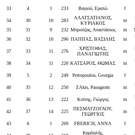
33
4
1
233
Βαγιού, Ερατώ
f
ΑΛΑΤΣΑΤΙΑΝΟΣ,
34
30
10
283
m
ΚΥΡΙΑΚΟΣ
35
31
9
232
Μπρούζας, Αναστάσιος
m
36
32
10
290
ΠΑΠΠΑΣ, ΒΑΣΙΛΗΣ
m
ΧΡΙΣΤΟΦΑΣ,
37
33
11
276
m
ΠΑΝΑΓΙΩΤΗΣ
38
34
11
220
ΚΑΤΣΑΡΟΣ, ΘΩΜΑΣ
m
39
5
2
249
Petropoulou, Georgia
f
40
35
12
250
ZAkis, Panagiotis
m
41
36
13
222
Κοϊνης, Γιώργος
m
ΠΕΣΜΑΤΖΟΓΛΟΥ,
42
37
14
225
m
ΓΕΩΡΓΙΟΣ
43
6
1
269
FRERICH, ANNA
f
Καρδαλής,