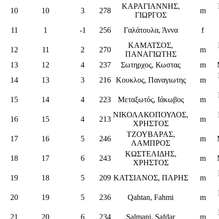
ΚΑΡΑΓΙΑΝΝΗΣ,
10
10
3
278
m
ΓΙΩΡΓΟΣ
11
1
-1
256
Γαλάτουλα, Άννα
f
ΚΑΜΑΤΣΟΣ,
12
11
2
270
m
ΠΑΝΑΓΙΩΤΗΣ
13
12
4
237
Σωτηρχος, Κωστας
m
14
13
3
216
Κουκλος, Παναγιωτης
m
15
14
4
223
Μεταξωτός, Ιάκωβος
m
ΝΙΚΟΛΑΚΟΠΟΥΛΟΣ,
16
15
4
213
m
ΧΡΗΣΤΟΣ
ΤΖΟΥΒΑΡΑΣ,
17
16
5
246
m
ΛΑΜΠΡΟΣ
ΚΩΣΤΕΛΙΔΗΣ,
18
17
6
243
m
ΧΡΗΣΤΟΣ
19
18
5
209
ΚΑΤΣΙΑΝΟΣ, ΠΑΡΗΣ
m
20
19
5
236
Qahtan, Fahmi
m
21
20
6
234
Salmani, Safdar
m