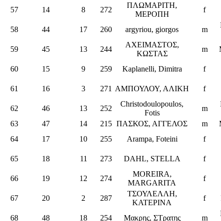
ΠΛΩΜΑΡΙΤΗ,
57
14
8
272
f
ΜΕΡΟΠΗ
58
44
17
260
argyriou, giorgos
m
ΑΧΕΙΜΑΣΤΟΣ,
59
45
13
244
m
ΚΩΣΤΑΣ
60
15
9
259
Kaplanelli, Dimitra
f
61
16
3
271
ΑΜΠΟΥΛΟΥ, ΑΛΙΚΗ
f
Christodoulopoulos,
62
46
13
252
m
Fotis
63
47
14
215
ΠΑΣΚΟΣ, ΑΓΓΕΛΟΣ
m
64
17
10
255
Arampa, Foteini
f
65
18
11
273
DAHL, STELLA
f
MOREIRA,
66
19
12
274
f
MARGARITA
ΤΣΟΥΛΕΛΛΗ,
67
20
2
287
f
ΚΑΤΕΡΙΝΑ
68
48
18
254
Μακρης, ΣΤρατης
m