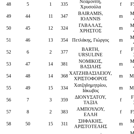
Νεαμονίτη,
48
5
1
335
f
F
Χρυσούλα
BAIRAMIS,
M
49
44
11
347
m
IOANNIS
ΓΑΒΑΛΑΣ,
M
50
45
12
324
m
ΧΡΗΣΤΟΣ
M
51
46
13
354
Πετλάκης, Γιώργος
m
BARTH,
F
52
6
2
377
f
URSULINE
ΝΟΜΙΚΟΣ,
M
53
47
14
381
m
ΒΑΣΙΛΗΣ
ΧΑΤΖΗΒΑΣΙΛΕΙΟΥ,
54
48
14
368
m
M
ΧΡΙΣΤΟΦΟΡΟΣ
Χατζηδημητρίου,
55
49
15
334
m
M
Ιάκωβος
ΔΙΟΝΥΣΑΤΟΥ,
F
56
7
3
359
f
ΤΑΞΙΑ
ΑΜΠΟΥΛΟΥ,
57
8
2
383
f
F
ΕΛΛΗ
ΣΗΦΑΚΗΣ,
M
58
50
15
311
m
ΑΡΙΣΤΟΤΕΛΗΣ
M