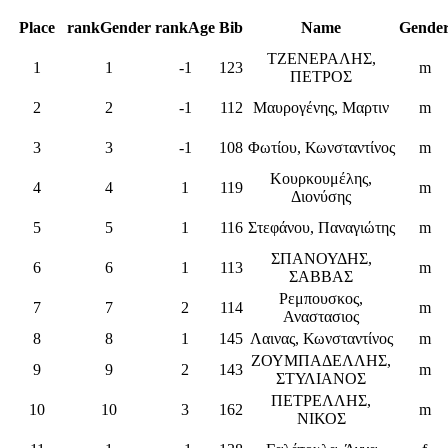
Place
rankGender
rankAge
Bib
Name
Gende
ΤΖΕΝΕΡΑΛΗΣ,
1
1
-1
123
m
ΠΕΤΡΟΣ
2
2
-1
112
Μαυρογένης, Μαρτιν
m
3
3
-1
108
Φωτίου, Κωνσταντίνος
m
Κουρκουμέλης,
4
4
1
119
m
Διονύσης
5
5
1
116
Στεφάνου, Παναγιώτης
m
ΣΠΑΝΟΥΔΗΣ,
6
6
1
113
m
ΣΑΒΒΑΣ
Ρεμπουσκος,
7
7
2
114
m
Αναστασιος
8
8
1
145
Λαινας, Κωνσταντίνος
m
ΖΟΥΜΠΑΔΕΛΛΗΣ,
9
9
2
143
m
ΣΤΥΛΙΑΝΟΣ
ΠΕΤΡΕΛΛΗΣ,
10
10
3
162
m
ΝΙΚΟΣ