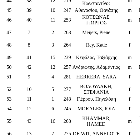
44
38
12
219
m
Κωνσταντίνος
45
39
10
247
Αθανασίου, Θανάσης
m
ΚΟΤΣΩΝΑΣ,
46
40
11
253
m
ΓΙΩΡΓΟΣ
47
7
2
263
Meijers, Piene
f
48
8
3
264
Rey, Katie
f
49
41
15
239
Κεφάλας, Ταξιάρχης
m
50
42
12
257
Ανδριώτης, Αδαμάντιος
m
51
9
4
281
HERRERA, SARA
f
ΒΟΛΟΥΔΑΚΗ,
52
10
5
277
f
ΣΤΕΦΑΝΙΑ
53
11
1
248
Γιέρρου, Πηνελόπη
f
54
12
6
245
MORALES, JOIA
f
KHAMMAR,
55
43
16
268
m
HAMED
56
13
7
275
DE WIT, ANNELOTE
f