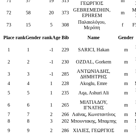
71
57
19
315
m
ΓΕΩΡΓΙΟΣ
GEBREMEDHIN,
M
72
58
20
373
m
EPHREM
Παλαιολόγου,
73
15
5
308
f
F
Μερόπη
Place
rankGender
rankAge
Bib
Name
Gender
1
1
-1
229
SARICI, Hakan
m
2
2
-1
230
OZDAL, Gorkem
m
ΑΝΤΩΝΙΑΔΗΣ,
3
3
-1
285
m
ΔΗΜΗΤΡΗΣ
4
4
1
228
Akoglu, Emre
m
5
5
1
235
Aqa, Ashuri Ali
m
ΜΙΛΤΙΑΔΟΥ,
6
6
1
265
m
IΓΝΑΤΗΣ
7
7
2
266
Λαϊνας, Κωνσταντίνος
m
8
8
3
202
Μπουντακης, Μπαμπης
m
9
9
2
286
ΧΙΛΙΕΣ, ΓΕΩΡΓΙΟΣ
m