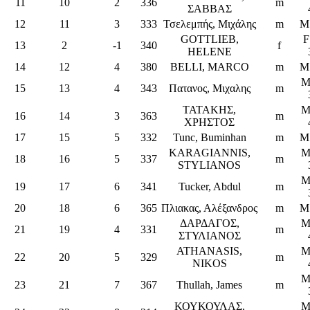
11
10
2
336
m
ΣΑΒΒΑΣ
12
11
3
333
Τσελεμπής, Μιχάλης
m
M
GOTTLIEB,
F
13
2
-1
340
f
HELENE
14
12
4
380
BELLI, MARCO
m
M
M
15
13
4
343
Πατανος, Μιχαλης
m
ΤΑΤΑΚΗΣ,
M
16
14
3
363
m
ΧΡΗΣΤΟΣ
17
15
5
332
Tunc, Buminhan
m
M
KARAGIANNIS,
M
18
16
5
337
m
STYLIANOS
M
19
17
6
341
Tucker, Abdul
m
20
18
6
365
Πλιακας, Αλέξανδρος
m
M
ΔΑΡΔΑΓΟΣ,
M
21
19
4
331
m
ΣΤΥΛΙΑΝΟΣ
ATHANASIS,
M
22
20
5
329
m
NIKOS
M
23
21
7
367
Thullah, James
m
ΚΟΥΚΟΥΛΑΣ,
M