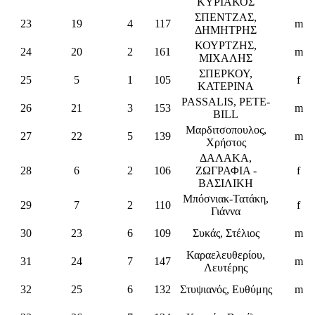
ΚΥΡΙΑΚΟΣ
ΣΠΕΝΤΖΑΣ,
23
19
4
117
m
ΔΗΜΗΤΡΗΣ
ΚΟΥΡΤΖΗΣ,
24
20
2
161
m
ΜΙΧΑΛΗΣ
ΣΠΕΡΚΟΥ,
25
5
1
105
f
ΚΑΤΕΡΙΝΑ
PASSALIS, PETE-
26
21
3
153
m
BILL
Μαρδιτσοπουλος,
27
22
5
139
m
Χρήστος
ΔΑΛΑΚΑ,
28
6
2
106
ΖΩΓΡΑΦΙΑ -
f
ΒΑΣΙΛΙΚΗ
Μπόσνιακ-Τατάκη,
29
7
2
110
f
Γιάννα
30
23
6
109
Συκάς, Στέλιος
m
Καραελευθερίου,
31
24
7
147
m
Λευτέρης
32
25
6
132
Στυψιανός, Ευθύμης
m