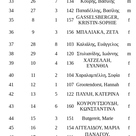
33
26
7
134
Κουρής, Βασίλης
m
34
27
3
142
Παπαδέλλης, Βασίλης
m
GASSELSBERGER,
35
8
1
157
f
KRISTIN-SOPHIE
36
9
3
156
ΜΠΑΛΙΑΚΑ, ΖΕΤΑ
f
37
28
8
103
Καλιάλης, Ευάγγελος
m
38
29
4
120
Στυλιανίδης, Ιωάννης
m
ΧΑΤΖΕΛΛΗ,
39
10
4
136
f
ΕΥΑΝΘΙΑ
40
11
2
104
Χαραλαμπέλλη, Σοφία
f
41
12
1
107
Grootendorst, Hannah
f
42
13
5
122
ΠΑΥΛΗ, ΚΑΤΕΡΙΝΑ
f
ΚΟΥΡΟΥΤΣΙΟΥΔΗ,
43
14
6
160
f
ΚΩΝΣΤΑΝΤΙΝΑ
44
15
3
151
Butgereit, Marie
f
45
16
2
154
ΑΓΓΕΛΙΔΟΥ, ΜΑΡΙΑ
f
ΠΑΝΑΓΟΥ,