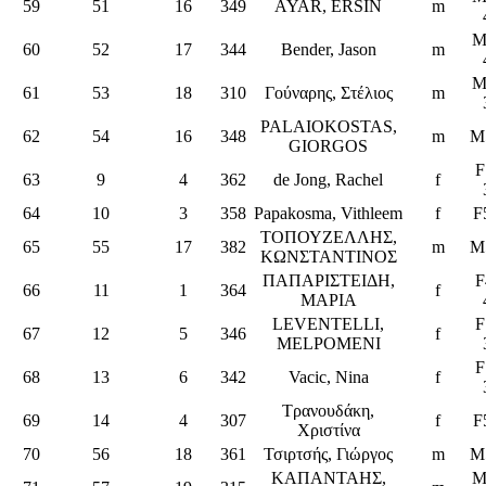
59
51
16
349
AYAR, ERSİN
m
M
60
52
17
344
Bender, Jason
m
M
61
53
18
310
Γούναρης, Στέλιος
m
PALAIOKOSTAS,
62
54
16
348
m
M
GIORGOS
F
63
9
4
362
de Jong, Rachel
f
64
10
3
358
Papakosma, Vithleem
f
F
ΤΟΠΟΥΖΕΛΛΗΣ,
65
55
17
382
m
M
ΚΩΝΣΤΑΝΤΙΝΟΣ
ΠΑΠΑΡΙΣΤΕΙΔΗ,
F
66
11
1
364
f
ΜΑΡΙΑ
LEVENTELLI,
F
67
12
5
346
f
MELPOMENI
F
68
13
6
342
Vacic, Nina
f
Τρανουδάκη,
69
14
4
307
f
F
Χριστίνα
70
56
18
361
Τσιρτσής, Γιώργος
m
M
ΚΑΠΑΝΤΑΗΣ,
M