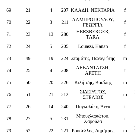
69
21
4
207
ΚΛΑΔΗ, ΝΕΚΤΑΡΙΑ
f
ΛΑΜΠΡΟΠΟΥΛΟΥ,
70
22
3
211
f
ΓΕΩΡΓΙΑ
HERSBERGER,
71
23
13
280
f
TARA
72
24
5
205
Louassi, Hanan
f
73
49
19
224
Σταμάτης, Παναγιώτης
m
ΛΕΒΑΝΤΑΤΖΗ,
74
25
4
208
f
ΑΡΕΤΗ
75
50
20
226
Κιλήτσης, Βασίλης
m
ΣΙΔΕΡΑΤΟΣ,
76
51
21
212
m
ΣΤΕΛΙΟΣ
77
26
14
240
Παγκαλάκη, Άννα
f
Μπουχλαριώτου,
78
27
5
231
f
Χαρούλα
79
52
22
221
Ρουσέλλης, Δημήτρης
m