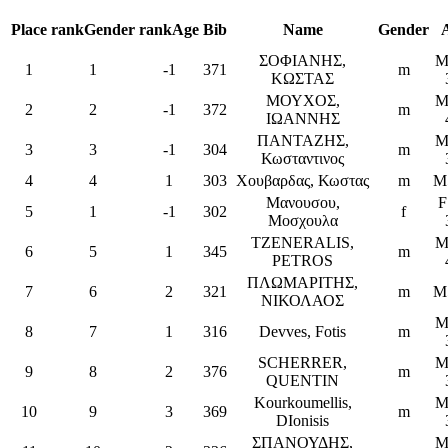
Place
rankGender
rankAge
Bib
Name
Gender
ΣΟΦΙΑΝΗΣ,
M
1
1
-1
371
m
ΚΩΣΤΑΣ
ΜΟΥΧΟΣ,
M
2
2
-1
372
m
ΙΩΑΝΝΗΣ
ΠΑΝΤΑΖΗΣ,
M
3
3
-1
304
m
Κωσταντινος
4
4
1
303
Χουβαρδας, Κωστας
m
M
Μανουσου,
F
5
1
-1
302
f
Μοσχουλα
TZENERALIS,
M
6
5
1
345
m
PETROS
ΠΛΩΜΑΡΙΤΗΣ,
7
6
2
321
m
M
ΝΙΚΟΛΑΟΣ
M
8
7
1
316
Devves, Fotis
m
SCHERRER,
M
9
8
2
376
m
QUENTIN
Kourkoumellis,
M
10
9
3
369
m
DIonisis
ΣΠΑΝΟΥΔΗΣ,
M