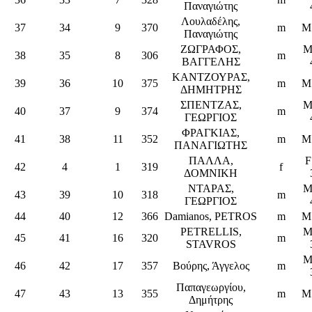
Παναγιώτης
Λουλαδέλης,
37
34
9
370
m
M
Παναγιώτης
ΖΩΓΡΑΦΟΣ,
M
38
35
8
306
m
ΒΑΓΓΕΛΗΣ
ΚΑΝΤΖΟΥΡΑΣ,
39
36
10
375
m
M
ΔΗΜΗΤΡΗΣ
ΣΠΕΝΤΖΑΣ,
M
40
37
9
374
m
ΓΕΩΡΓΙΟΣ
ΦΡΑΓΚΙΑΣ,
41
38
11
352
m
M
ΠΑΝΑΓΙΩΤΗΣ
ΠΑΛΛΑ,
F
42
4
1
319
f
ΔΟΜΝΙΚΗ
ΝΤΑΡΑΣ,
M
43
39
10
318
m
ΓΕΩΡΓΙΟΣ
44
40
12
366
Damianos, PETROS
m
M
PETRELLIS,
M
45
41
16
320
m
STAVROS
M
46
42
17
357
Βούρης, Άγγελος
m
Παπαγεωργίου,
47
43
13
355
m
M
Δημήτρης