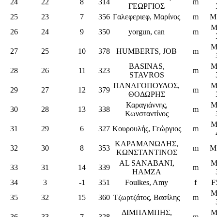
24
22
8
314
m
ΓΕΩΡΓΙΟΣ
25
23
7
356
Γαλεφεριεφ, Μαρίνος
m
M
M
26
24
9
350
yorgun, can
m
M
27
25
10
378
HUMBERTS, JOB
m
BASINAS,
M
28
26
11
323
m
STAVROS
ΠΑΝΑΓΟΠΟΥΛΟΣ,
M
29
27
12
379
m
ΘΟΔΩΡΗΣ
Καραγιάννης,
M
30
28
13
338
m
Κωνσταντίνος
M
31
29
6
327
Κουρουλής, Γεώργιος
m
ΚΑΡΑΜΑΝΩΛΗΣ,
32
30
8
353
m
M
ΚΩΝΣΤΑΝΤΙΝΟΣ
AL SANABANI,
M
33
31
14
339
m
HAMZA
34
3
-1
351
Foulkes, Amy
f
F
M
35
32
15
360
Τζωρτζάτος, Βασίλης
m
ΔΙΜΠΑΜΠΗΣ,
M
36
33
7
328
m