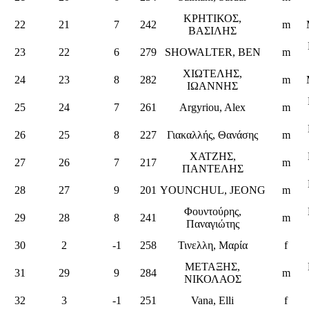
ΚΡΗΤΙΚΟΣ,
22
21
7
242
m
ΒΑΣΙΛΗΣ
23
22
6
279
SHOWALTER, BEN
m
ΧΙΩΤΕΛΗΣ,
24
23
8
282
m
ΙΩΑΝΝΗΣ
25
24
7
261
Argyriou, Alex
m
26
25
8
227
Γιακαλλής, Θανάσης
m
ΧΑΤΖΗΣ,
27
26
7
217
m
ΠΑΝΤΕΛΗΣ
28
27
9
201
YOUNCHUL, JEONG
m
Φουντούρης,
29
28
8
241
m
Παναγιώτης
30
2
-1
258
Τινελλη, Μαρία
f
ΜΕΤΑΞΗΣ,
31
29
9
284
m
ΝΙΚΟΛΑΟΣ
32
3
-1
251
Vana, Elli
f