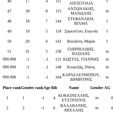
46
17
4
111
f
ΑΠΟΣΤΟΛΙΑ
ΑΝΤΩΝΑΚΗΣ,
47
30
8
115
m
ΜΑΝΩΛΗΣ
ΣΤΕΦΑΝΑΚΗ,
48
18
7
144
f
ΒΙΛΜΑ
49
19
5
118
Σαγκινέτου, Ευγενία
f
50
20
6
141
Βιολάντη, Μαρία
f
ΓΑΒΡΙΗΛΙΔΗΣ,
51
31
5
158
m
ΒΑΣΙΛΗΣ
999.998
-1
-1
121
ΚΩΣΤΑΣ, ΓΙΑΝΝΗΣ
m
999.998
-1
-1
148
Κουρτζής, Πανος
m
ΚΑΡΑΕΛΕΥΘΕΡΙΟΥ,
999.998
-1
-1
164
m
ΔΗΜΗΤΡΗΣ
Place
rankGender
rankAge
Bib
Name
Gender
AG
ΚΟΚΚΙΝΕΛΛΗΣ,
1
1
-1
4
m
ΕΥΣΤΡΑΤΙΟΣ
ΒΑΛΑΒΑΝΗΣ,
2
2
-1
6
m
ΜΙΧΑΛΗΣ