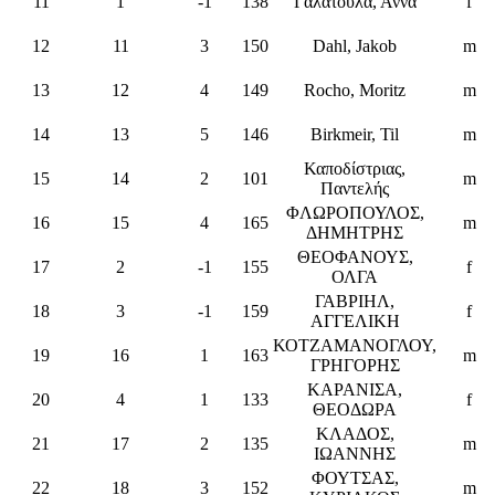
11
1
-1
138
Γαλάτουλα, Άννα
f
12
11
3
150
Dahl, Jakob
m
13
12
4
149
Rocho, Moritz
m
14
13
5
146
Birkmeir, Til
m
Καποδίστριας,
15
14
2
101
m
Παντελής
ΦΛΩΡΟΠΟΥΛΟΣ,
16
15
4
165
m
ΔΗΜΗΤΡΗΣ
ΘΕΟΦΑΝΟΥΣ,
17
2
-1
155
f
ΟΛΓΑ
ΓΑΒΡΙΗΛ,
18
3
-1
159
f
ΑΓΓΕΛΙΚΗ
ΚΟΤΖΑΜΑΝΟΓΛΟΥ,
19
16
1
163
m
ΓΡΗΓΟΡΗΣ
ΚΑΡΑΝΙΣΑ,
20
4
1
133
f
ΘΕΟΔΩΡΑ
ΚΛΑΔΟΣ,
21
17
2
135
m
ΙΩΑΝΝΗΣ
ΦΟΥΤΣΑΣ,
22
18
3
152
m