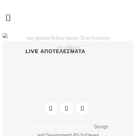
4ος Αγώνας Πεδίου Άρεως “Στις Γειτονιές
της Αθήνας”
LIVE ΑΠΟΤΕΛΈΣΜΑΤΑ
©2025 ftt.gr All rights reserved.
Design
and Development PG-Software