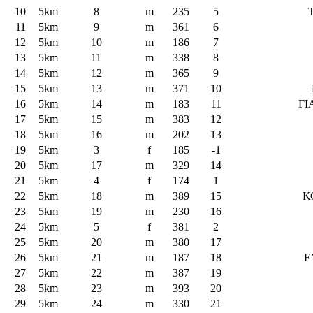
10
5km
8
m
235
5
11
5km
9
m
361
6
12
5km
10
m
186
7
13
5km
11
m
338
8
14
5km
12
m
365
9
15
5km
13
m
371
10
16
5km
14
m
183
11
ΓΙ
17
5km
15
m
383
12
18
5km
16
m
202
13
19
5km
3
f
185
-1
20
5km
17
m
329
14
21
5km
4
f
174
1
22
5km
18
m
389
15
Κ
23
5km
19
m
230
16
24
5km
5
f
381
2
25
5km
20
m
380
17
26
5km
21
m
187
18
Ε
27
5km
22
m
387
19
28
5km
23
m
393
20
29
5km
24
m
330
21