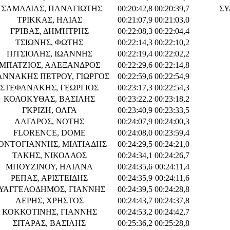
ΤΣΑΜΑΔΙΑΣ, ΠΑΝΑΓΙΩΤΗΣ
00:20:42,8
00:20:39,7
ΣΥ
ΤΡΙΚΚΑΣ, ΗΛΙΑΣ
00:21:07,9
00:21:03,0
ΓΡΊΒΑΣ, ΔΗΜΉΤΡΗΣ
00:22:08,3
00:22:04,4
ΤΣΙΩΝΗΣ, ΦΩΤΗΣ
00:22:14,3
00:22:10,2
ΠΙΤΣΙΟΛΗΣ, ΙΩΑΝΝΗΣ
00:22:19,4
00:22:02,2
ΜΠΑΤΖΙΟΣ, ΑΛΕΞΑΝΔΡΟΣ
00:22:29,6
00:22:14,8
ΑΝΝΑΚΗΣ ΠΕΤΡΟΥ, ΓΙΩΡΓΟΣ
00:22:59,6
00:22:54,9
ΣΤΕΦΑΝΑΚΗΣ, ΓΕΩΡΓΙΟΣ
00:23:17,3
00:22:54,3
ΚΟΛΟΚΥΘΑΣ, ΒΑΣΙΛΗΣ
00:23:22,2
00:23:18,2
ΓΚΡΙΖΗ, ΟΛΓΑ
00:23:40,9
00:23:33,5
ΛΑΓΑΡΟΣ, ΝΟΤΗΣ
00:24:07,9
00:24:00,3
FLORENCE, DOME
00:24:08,0
00:23:59,4
ΟΝΤΟΓΙΑΝΝΗΣ, ΜΙΛΤΙΑΔΗΣ
00:24:29,5
00:24:21,0
ΤΑΚΗΣ, ΝΙΚΟΛΑΟΣ
00:24:34,1
00:24:26,7
ΜΠΟΥΖΙΝΟΥ, ΗΛΙΑΝΑ
00:24:35,6
00:24:11,4
ΡΕΠΑΣ, ΑΡΙΣΤΕΙΔΗΣ
00:24:35,9
00:24:11,6
ΥΑΓΓΕΛΟΔΗΜΟΣ, ΓΙΑΝΝΗΣ
00:24:39,5
00:24:28,8
ΛΕΡΗΣ, ΧΡΗΣΤΟΣ
00:24:43,7
00:24:37,8
ΚΟΚΚΟΤΙΝΗΣ, ΓΙΑΝΝΗΣ
00:24:53,2
00:24:42,7
ΣΙΤΑΡΑΣ, ΒΑΣΙΛΗΣ
00:25:36,2
00:25:28,8