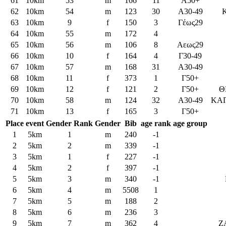
61
10km
53
m
166
11
A50+
62
10km
54
m
123
30
Α30-49
63
10km
9
f
150
3
Γέως29
64
10km
55
m
172
4
65
10km
56
m
106
8
Aεως29
66
10km
10
f
164
4
Γ30-49
67
10km
57
m
168
31
Α30-49
68
10km
11
f
373
1
Γ50+
69
10km
12
f
121
2
Γ50+
Θ
70
10km
58
m
124
32
Α30-49
ΚΑ
71
10km
13
f
165
3
Γ50+
Place
event
Gender Rank
Gender
Bib
age rank
age group
1
5km
1
m
240
-1
2
5km
2
m
339
-1
3
5km
1
f
227
-1
4
5km
2
f
397
-1
5
5km
3
m
340
-1
6
5km
4
m
5508
1
7
5km
5
m
188
2
8
5km
6
m
236
3
9
5km
7
m
362
4
Ζ