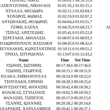
ΤΣΙΑΤΗΣ, ΝΙΚΟΣ
01:00:01,1
00:59:51,0
ΚΑΠΕΝΤΖΟΝΗΣ, ΝΙΚΟΛΑΟΣ
01:01:35,2
01:01:15,1
ΝΤΑΛΛΑ, ΘΕΟΔΩΡΑ
01:02:11,3
01:02:04,5
ΧΟΝΔΡΟΣ, ΘΩΜΑΣ
01:02:19,9
01:02:07,2
ΑΝΤΩΝΑΚΗΣ, ΘΟΔΩΡΗΣ
01:04:04,4
01:03:51,7
ΤΖΙΦΗ, ΕΛΕΝΑ
01:04:35,9
01:04:23,7
Α
ΤΣΙΝΑΣ, ΑΡΙΣΤΕΙΔΗΣ
01:05:41,9
01:05:22,8
ΣΕΡΕΤΑΚΗ, ΑΘΑΝΑΣΙΑ
01:08:07,6
01:08:03,5
ΕΟΔΩΡΟΠΟΥΛΟΥ, ΒΑΣΙΛΙΚΗ
01:08:45,8
01:08:42,6
ΠΕΤΑΝΑΚΗΣ, ΚΩΝΣΤΑΝΤΙΝΟΣ
01:10:11,0
01:09:51,2
ΤΡΙΧΙΑ, ΣΠΥΡΙΔΟΝΙΑ
01:13:07,6
01:12:43,2
Name
Time
Net Time
ΤΣΩΝΗΣ, ΣΩΤΗΡΗΣ
00:17:38,6
00:17:36,0
ΤΣΩΝΗΣ, ΓΕΩΡΓΙΟΣ
00:18:15,1
00:18:11,9
ΠΛΑΚΑ, ΕΜΜΑΝΟΥΕΛΑ
00:18:24,9
00:18:22,0
ΤΣΟΥΠΑΚΗ, ΕΙΡΗΝΗ
00:18:28,3
00:18:25,6
ΚΟΥΤΣΙΑΥΤΗΣ, ΘΑΝΑΣΗΣ
00:18:42,4
00:18:39,2
ΚΟΛΟΚΑΣ, ΣΤΥΛΙΑΝΟΣ
00:19:02,5
00:18:59,5
ΘΑΝΑΣΗΣ, ΤΣΙΠΕΤΟΣ
00:20:17,9
00:20:15,6
ΤΣΑΝΉΣ, ΙΩΆΝΝΗΣ
00:20:18,2
00:20:14,8
ΑΧΑΡΑΚΗΣ, ΧΑΡΑΛΑΜΠΟΣ
00:20:42,1
00:20:37,1