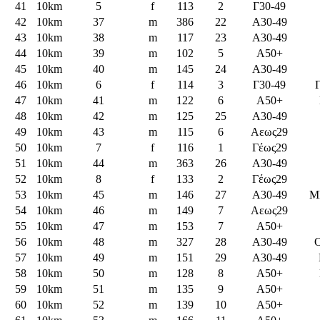
41
10km
5
f
113
2
Γ30-49
42
10km
37
m
386
22
Α30-49
43
10km
38
m
117
23
Α30-49
44
10km
39
m
102
5
A50+
45
10km
40
m
145
24
Α30-49
46
10km
6
f
114
3
Γ30-49
47
10km
41
m
122
6
A50+
48
10km
42
m
125
25
Α30-49
49
10km
43
m
115
6
Aεως29
50
10km
7
f
116
1
Γέως29
51
10km
44
m
363
26
Α30-49
52
10km
8
f
133
2
Γέως29
53
10km
45
m
146
27
Α30-49
Μ
54
10km
46
m
149
7
Aεως29
55
10km
47
m
153
7
A50+
56
10km
48
m
327
28
Α30-49
57
10km
49
m
151
29
Α30-49
58
10km
50
m
128
8
A50+
59
10km
51
m
135
9
A50+
60
10km
52
m
139
10
A50+