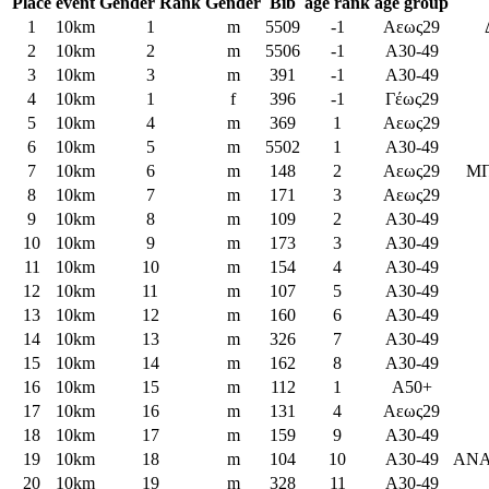
Place
event
Gender Rank
Gender
Bib
age rank
age group
1
10km
1
m
5509
-1
Aεως29
2
10km
2
m
5506
-1
Α30-49
3
10km
3
m
391
-1
Α30-49
4
10km
1
f
396
-1
Γέως29
5
10km
4
m
369
1
Aεως29
6
10km
5
m
5502
1
Α30-49
7
10km
6
m
148
2
Aεως29
ΜΠ
8
10km
7
m
171
3
Aεως29
9
10km
8
m
109
2
Α30-49
10
10km
9
m
173
3
Α30-49
11
10km
10
m
154
4
Α30-49
12
10km
11
m
107
5
Α30-49
13
10km
12
m
160
6
Α30-49
14
10km
13
m
326
7
Α30-49
15
10km
14
m
162
8
Α30-49
16
10km
15
m
112
1
A50+
17
10km
16
m
131
4
Aεως29
18
10km
17
m
159
9
Α30-49
19
10km
18
m
104
10
Α30-49
ΑΝΑ
20
10km
19
m
328
11
Α30-49