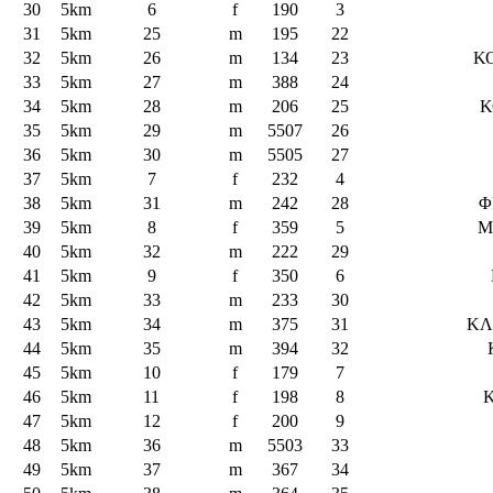
30
5km
6
f
190
3
31
5km
25
m
195
22
32
5km
26
m
134
23
Κ
33
5km
27
m
388
24
34
5km
28
m
206
25
Κ
35
5km
29
m
5507
26
36
5km
30
m
5505
27
37
5km
7
f
232
4
38
5km
31
m
242
28
Φ
39
5km
8
f
359
5
Μ
40
5km
32
m
222
29
41
5km
9
f
350
6
42
5km
33
m
233
30
43
5km
34
m
375
31
ΚΛ
44
5km
35
m
394
32
45
5km
10
f
179
7
46
5km
11
f
198
8
47
5km
12
f
200
9
48
5km
36
m
5503
33
49
5km
37
m
367
34