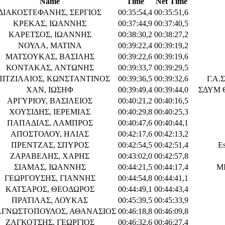
Name
Time
Net Time
ΔΙΑΚΟΣΤΕΦΑΝΗΣ, ΣΕΡΓΙΟΣ
00:35:54,4
00:35:51,6
ΚΡΕΚΑΣ, ΙΩΑΝΝΗΣ
00:37:44,9
00:37:40,5
ΚΑΡΕΤΣΟΣ, ΙΩΑΝΝΗΣ
00:38:30,2
00:38:27,2
ΝΟΥΛΑ, ΜΑΤΙΝΑ
00:39:22,4
00:39:19,2
ΜΑΤΣΟΥΚΑΣ, ΒΑΣΙΛΗΣ
00:39:22,6
00:39:19,6
ΚΟΝΤΑΚΑΣ, ΑΝΤΩΝΗΣ
00:39:33,7
00:39:29,5
ΙΤΖΙΛΑΙΟΣ, ΚΩΝΣΤΑΝΤΙΝΟΣ
00:39:36,5
00:39:32,6
Γ.Α.
ΧΑΝ, ΙΩΣΗΦ
00:39:49,4
00:39:44,0
ΣΔΥΜ 
ΑΡΓΥΡΙΟΥ, ΒΑΣΙΛΕΙΟΣ
00:40:21,2
00:40:16,5
ΧΟΥΣΙΔΗΣ, ΙΕΡΕΜΙΑΣ
00:40:29,8
00:40:25,3
ΠΑΠΑΔΙΑΣ, ΛΑΜΠΡΟΣ
00:40:47,6
00:40:44,1
ΑΠΟΣΤΟΛΟΥ, ΗΛΙΑΣ
00:42:17,6
00:42:13,2
ΠΡΕΝΤΖΑΣ, ΣΠΥΡΟΣ
00:42:54,5
00:42:51,4
Es
ΖΑΡΑΒΕΛΗΣ, ΧΑΡΗΣ
00:43:02,0
00:42:57,8
ΣΙΑΜΑΣ, ΙΩΑΝΝΗΣ
00:44:21,5
00:44:17,4
M
ΓΕΩΡΓΟΥΣΗΣ, ΓΙΑΝΝΗΣ
00:44:54,8
00:44:41,1
ΚΑΤΣΑΡΟΣ, ΘΕΟΔΩΡΟΣ
00:44:49,1
00:44:43,4
ΠΡΑΤΙΛΑΣ, ΛΟΥΚΑΣ
00:45:39,5
00:45:33,9
ΓΝΩΣΤΟΠΟΥΛΟΣ, ΑΘΑΝΑΣΙΟΣ
00:46:18,8
00:46:09,8
ΖΑΓΚΟΤΣΗΣ, ΓΕΩΡΓΙΟΣ
00:46:32,6
00:46:27,4