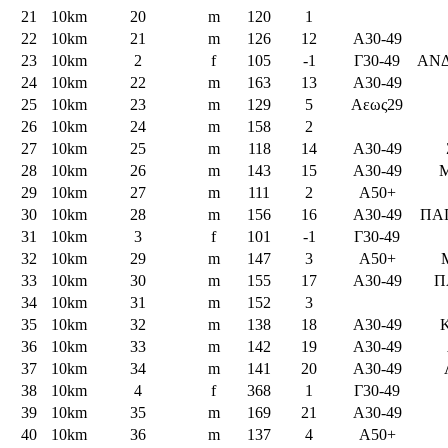
21
10km
20
m
120
1
22
10km
21
m
126
12
Α30-49
23
10km
2
f
105
-1
Γ30-49
ΑΝΔ
24
10km
22
m
163
13
Α30-49
25
10km
23
m
129
5
Aεως29
26
10km
24
m
158
2
27
10km
25
m
118
14
Α30-49
28
10km
26
m
143
15
Α30-49
29
10km
27
m
111
2
A50+
30
10km
28
m
156
16
Α30-49
ΠΑ
31
10km
3
f
101
-1
Γ30-49
32
10km
29
m
147
3
A50+
33
10km
30
m
155
17
Α30-49
Π
34
10km
31
m
152
3
35
10km
32
m
138
18
Α30-49
36
10km
33
m
142
19
Α30-49
37
10km
34
m
141
20
Α30-49
38
10km
4
f
368
1
Γ30-49
39
10km
35
m
169
21
Α30-49
40
10km
36
m
137
4
A50+