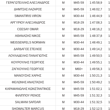
ΓΕΡΑΓΩΤΕΛΛΗΣ ΑΛΕΞΑΝΔΡΟΣ
M
M45-59
1:45:58,9
1
ΔΗΜΤΣΑΣ ΛΑΖΑΡΟΣ
M
M45-59
1:46:02,7
1
SIMANTIRIS VIRON
M
M30-44
1:46:44,9
1
ΑΡΓΥΡΙΟΥ ΑΛΕΞΑΝΔΡΟΣ
M
M18-29
1:47:08,3
1
CEESAY OMAR
M
M18-29
1:48:16,2
1
ΑΘΑΝΑΣΗΣ ΝΙΚΟΣ
M
M45-59
1:48:37,8
1
WEISSENFELS NORMAN
M
M30-44
1:48:49,1
1
ΔΑΡΔΑΓΟΣ ΣΤΕΛΙΟΣ
M
M30-44
1:49:14,2
1
ΛΟΥΛΑΔΕΛΗΣ ΠΑΝΑΓΙΩΤΗΣ
M
M45-59
1:49:50,5
1
ΚΟΥΡΟΥΛΗΣ ΓΕΩΡΓΙΟΣ
M
M30-44
1:49:55,1
1
ΖΑΓΚΟΥΛΗΣ ΓΕΩΡΓΙΟΣ
M
M60+
1:49:56,3
1
ΜΑΝΟΥΣΗΣ ΧΑΡΗΣ
M
M30-44
1:50:21,3
1
ΦΕΛΩΝΗΣ ΑΝΑΣΤΑΣΗΣ
M
M45-59
1:50:49,2
1
ΚΑΡΑΜΑΝΩΛΗΣ ΚΩΝΣΤΑΝΤΙΝΟΣ
M
M45-59
1:51:02,1
1
ΦΙΛΙΠΠΟΥ ΡΕΝΟΣ
M
M45-59
1:51:32,3
1
SALMANI SAFDAR
M
M30-44
1:51:32,5
1
SHOWALTER MARCUS
M
M18-29
1:52:12,5
1