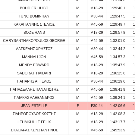
ΚΙΝΙΚΛΗΣ ΣΤΡΑΤΗΣ
M
M30-44
1:29:34,6
1
BOUDIER HUGO
M
M18-29
1:29:40,1
1
TUNC BUMINHAN
M
M30-44
1:29:47,5
1
ΚΑΚΑΓΙΑΝΝΗΣ ΣΤΕΛΙΟΣ
M
M45-59
1:29:49,7
1
BODE HANS
M
M18-29
1:29:57,8
1
CHRYSANTHAKOPOULOS GEORGE
M
M45-59
1:32:01,0
1
ΔΑΓΚΕΛΗΣ ΧΡΗΣΤΟΣ
M
M30-44
1:32:44,2
1
MANNAH JON
M
M45-59
1:34:57,3
1
MENDY EDWARD
M
M18-29
1:35:47,9
1
SADORATI HAIDARI
M
M18-29
1:36:25,6
1
ΠΑΠΑΡΗΣ ΑΓΓΕΛΟΣ
M
M30-44
1:36:29,6
1
ΠΑΠΑΔΕΛΛΗΣ ΠΑΝΑΓΙΩΤΗΣ
M
M45-59
1:38:41,9
1
ΠΛΙΑΚΑΣ ΑΛΕΞΑΝΔΡΟΣ
M
M45-59
1:39:24,1
1
JEAN ESTELLE
F
F30-44
1:42:06,6
1
ΣΙΔΗΡΟΠΟΥΛΟΣ ΚΩΣΤΗΣ
M
M18-29
1:42:08,3
1
LEHMKUHLE FELIX
M
M18-29
1:43:17,7
1
ΣΠΑΘΑΡΑΣ ΚΩΝΣΤΑΝΤΙΝΟΣ
M
M45-59
1:45:53,9
1