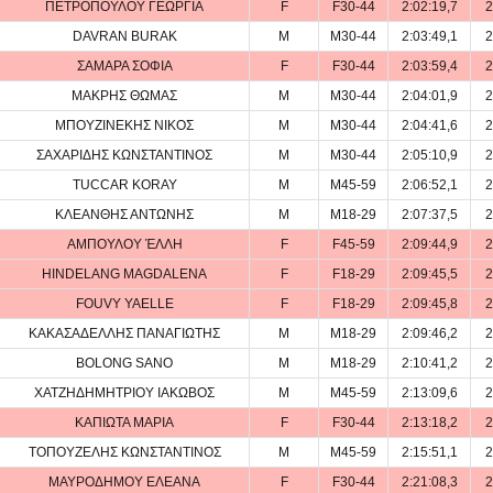
ΠΕΤΡΟΠΟΥΛΟΥ ΓΕΩΡΓΙΑ
F
F30-44
2:02:19,7
2
DAVRAN BURAK
M
M30-44
2:03:49,1
2
ΣΑΜΑΡΑ ΣΟΦΙΑ
F
F30-44
2:03:59,4
2
ΜΑΚΡΗΣ ΘΩΜΑΣ
M
M30-44
2:04:01,9
2
ΜΠΟΥΖΙΝΕΚΗΣ ΝΙΚΟΣ
M
M30-44
2:04:41,6
2
ΣΑΧΑΡΙΔΗΣ ΚΩΝΣΤΑΝΤΙΝΟΣ
M
M30-44
2:05:10,9
2
TUCCAR KORAY
M
M45-59
2:06:52,1
2
ΚΛΕΑΝΘΗΣ ΑΝΤΩΝΗΣ
M
M18-29
2:07:37,5
2
ΑΜΠΟΥΛΟΥ ΈΛΛΗ
F
F45-59
2:09:44,9
2
HINDELANG MAGDALENA
F
F18-29
2:09:45,5
2
FOUVY YAELLE
F
F18-29
2:09:45,8
2
ΚΑΚΑΣΑΔΕΛΛΗΣ ΠΑΝΑΓIΩΤΗΣ
M
M18-29
2:09:46,2
2
BOLONG SANO
M
M18-29
2:10:41,2
2
ΧΑΤΖΗΔΗΜΗΤΡΙΟΥ ΙΑΚΩΒΟΣ
M
M45-59
2:13:09,6
2
ΚΑΠΙΩΤΑ ΜΑΡΙΑ
F
F30-44
2:13:18,2
2
ΤΟΠΟΥΖΕΛΗΣ ΚΩΝΣΤΑΝΤΙΝΟΣ
M
M45-59
2:15:51,1
2
ΜΑΥΡΟΔΗΜΟΥ ΕΛΕΑΝΑ
F
F30-44
2:21:08,3
2