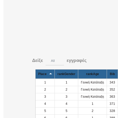
Δείξε
εγγραφές
All
Place
rankGender
rankAge
Bib
1
1
Γενική Κατάταξη
343
2
2
Γενική Κατάταξη
352
3
3
Γενική Κατάταξη
363
4
4
1
371
5
5
2
328