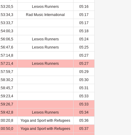
:53:20,5
Lesvos Runners
05:16
:53:34,3
Rad Music International
05:17
:53:33,7
05:17
:54:00,3
05:18
:56:06,5
Lesvos Runners
05:24
:56:47,6
Lesvos Runners
05:25
:57:14,8
05:27
:57:21,4
Lesvos Runners
05:27
:57:59,7
05:29
:58:30,2
05:30
:58:45,7
05:31
:59:23,4
05:33
:59:26,7
05:33
:59:42,8
Lesvos Runners
05:34
:00:20,8
Yoga and Sport with Refugees
05:36
:00:50,0
Yoga and Sport with Refugees
05:37