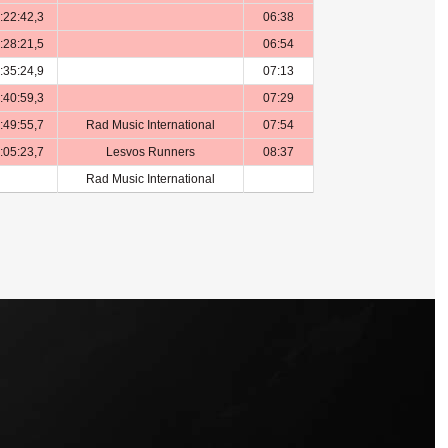
:22:42,3
06:38
:28:21,5
06:54
:35:24,9
07:13
:40:59,3
07:29
:49:55,7
Rad Music International
07:54
:05:23,7
Lesvos Runners
08:37
Rad Music International