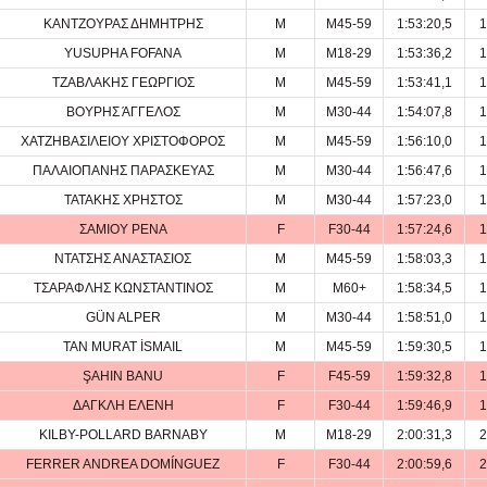
ΚΑΝΤΖΟΥΡΑΣ ΔΗΜΗΤΡΗΣ
M
M45-59
1:53:20,5
1
YUSUPHA FOFANA
M
M18-29
1:53:36,2
1
ΤΖΑΒΛΑΚΗΣ ΓΕΩΡΓΙΟΣ
M
M45-59
1:53:41,1
1
ΒΟΥΡΗΣ ΆΓΓΕΛΟΣ
M
M30-44
1:54:07,8
1
ΧΑΤΖΗΒΑΣΙΛΕΙΟΥ ΧΡΙΣΤΟΦΟΡΟΣ
M
M45-59
1:56:10,0
1
ΠΑΛΑΙΟΠΑΝΗΣ ΠΑΡΑΣΚΕΥΑΣ
M
M30-44
1:56:47,6
1
ΤΑΤΑΚΗΣ ΧΡΗΣΤΟΣ
M
M30-44
1:57:23,0
1
ΣΑΜΙΟΥ ΡΕΝΑ
F
F30-44
1:57:24,6
1
ΝΤΑΤΣΗΣ ΑΝΑΣΤΑΣΙΟΣ
M
M45-59
1:58:03,3
1
ΤΣΑΡΑΦΛΗΣ ΚΩΝΣΤΑΝΤΙΝΟΣ
M
M60+
1:58:34,5
1
GÜN ALPER
M
M30-44
1:58:51,0
1
TAN MURAT İSMAIL
M
M45-59
1:59:30,5
1
ŞAHIN BANU
F
F45-59
1:59:32,8
1
ΔΑΓΚΛΗ ΕΛΕΝΗ
F
F30-44
1:59:46,9
1
KILBY-POLLARD BARNABY
M
M18-29
2:00:31,3
2
FERRER ANDREA DOMÍNGUEZ
F
F30-44
2:00:59,6
2