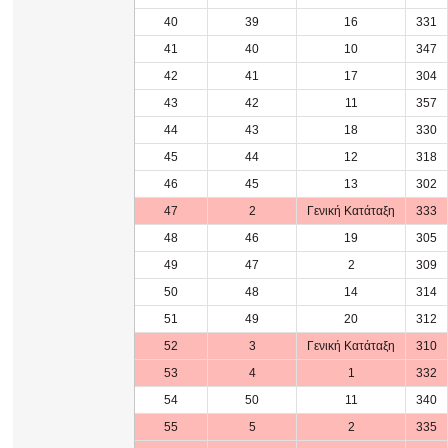
40
39
16
331
41
40
10
347
42
41
17
304
43
42
11
357
44
43
18
330
45
44
12
318
46
45
13
302
47
2
Γενική Κατάταξη
333
48
46
19
305
49
47
2
309
50
48
14
314
51
49
20
312
52
3
Γενική Κατάταξη
310
53
4
1
332
54
50
11
340
55
5
2
335