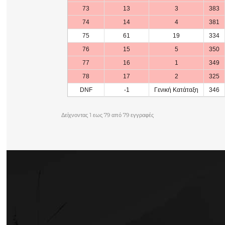
73
13
3
383
74
14
4
381
75
61
19
334
76
15
5
350
77
16
1
349
78
17
2
325
DNF
-1
Γενική Κατάταξη
346
Δείχνοντας 1 εως 79 από 79 εγγραφές