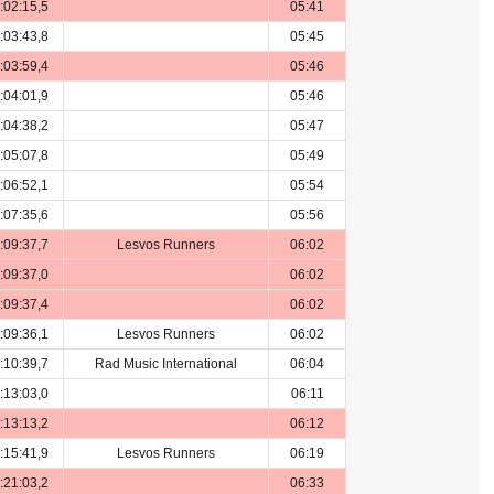
:02:15,5
05:41
:03:43,8
05:45
:03:59,4
05:46
:04:01,9
05:46
:04:38,2
05:47
:05:07,8
05:49
:06:52,1
05:54
:07:35,6
05:56
:09:37,7
Lesvos Runners
06:02
:09:37,0
06:02
:09:37,4
06:02
:09:36,1
Lesvos Runners
06:02
:10:39,7
Rad Music International
06:04
:13:03,0
06:11
:13:13,2
06:12
:15:41,9
Lesvos Runners
06:19
:21:03,2
06:33