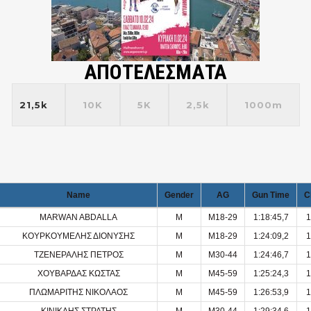
ΑΠΟΤΕΛΕΣΜΑΤΑ
21,5k
10K
5K
2,5k
1000m
Name
Gender
AG
Gun Time
C
MARWAN ABDALLA
M
M18-29
1:18:45,7
1
ΚΟΥΡΚΟΥΜΕΛΗΣ ΔΙΟΝΥΣΗΣ
M
M18-29
1:24:09,2
1
ΤΖΕΝΕΡΑΛΗΣ ΠΕΤΡΟΣ
M
M30-44
1:24:46,7
1
ΧΟΥΒΑΡΔΑΣ ΚΩΣΤΑΣ
M
M45-59
1:25:24,3
1
ΠΛΩΜΑΡΙΤΗΣ ΝΙΚΟΛΑΟΣ
M
M45-59
1:26:53,9
1