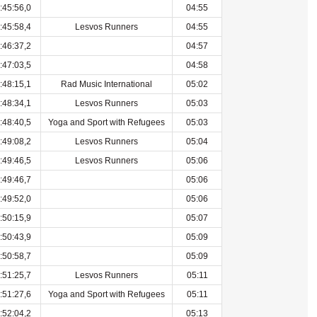
:45:56,0
04:55
:45:58,4
Lesvos Runners
04:55
:46:37,2
04:57
:47:03,5
04:58
:48:15,1
Rad Music International
05:02
:48:34,1
Lesvos Runners
05:03
:48:40,5
Yoga and Sport with Refugees
05:03
:49:08,2
Lesvos Runners
05:04
:49:46,5
Lesvos Runners
05:06
:49:46,7
05:06
:49:52,0
05:06
:50:15,9
05:07
:50:43,9
05:09
:50:58,7
05:09
:51:25,7
Lesvos Runners
05:11
:51:27,6
Yoga and Sport with Refugees
05:11
:52:04,2
05:13