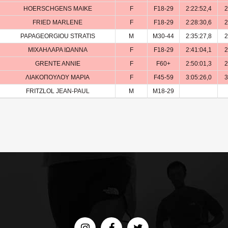
HOERSCHGENS MAIKE
F
F18-29
2:22:52,4
2
FRIED MARLENE
F
F18-29
2:28:30,6
2
PAPAGEORGIOU STRATIS
M
M30-44
2:35:27,8
2
ΜΙΧΑΗΛΑΡΑ ΙΩΑΝΝΑ
F
F18-29
2:41:04,1
2
GRENTE ANNIE
F
F60+
2:50:01,3
2
ΛΙΑΚΟΠΟΥΛΟΥ ΜΑΡΙΑ
F
F45-59
3:05:26,0
3
FRITZLOL JEAN-PAUL
M
M18-29