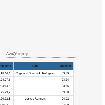
Αναζήτηση:
hip Time
Club
pace/km
:18:44,4
Yoga and Sport with Refugees
03:39
:24:07,8
03:54
:24:44,6
03:56
:25:23,2
03:58
:26:52,1
Lesvos Runners
04:02