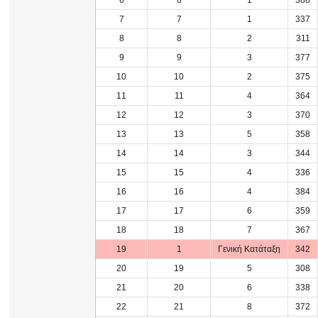
6
6
1
388
7
7
1
337
8
8
2
311
9
9
3
377
10
10
2
375
11
11
4
364
12
12
3
370
13
13
5
358
14
14
3
344
15
15
4
336
16
16
4
384
17
17
6
359
18
18
7
367
19
1
Γενική Κατάταξη
342
20
19
5
308
21
20
6
338
22
21
8
372