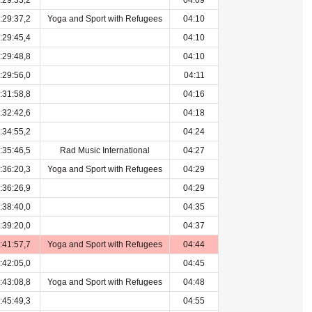
:29:33,2
04:09
:29:37,2
Yoga and Sport with Refugees
04:10
:29:45,4
04:10
:29:48,8
04:10
:29:56,0
04:11
:31:58,8
04:16
:32:42,6
04:18
:34:55,2
04:24
:35:46,5
Rad Music International
04:27
:36:20,3
Yoga and Sport with Refugees
04:29
:36:26,9
04:29
:38:40,0
04:35
:39:20,0
04:37
:41:57,7
Yoga and Sport with Refugees
04:44
:42:05,0
04:45
:43:08,8
Yoga and Sport with Refugees
04:48
:45:49,3
04:55