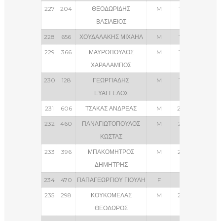
227
204
ΘΕΟΔΩΡΙΔΗΣ
M
196
Σ
ΒΑΣΙΛΕΙΟΣ
228
656
ΧΟΥΔΑΛΑΚΗΣ ΜΙΧΑΗΛ
M
197
ΑΝΕΞ
229
366
ΜΑΥΡΟΠΟΥΛΟΣ
M
198
ΧΑΡΑΛΑΜΠΟΣ
230
128
ΓΕΩΡΓΙΑΔΗΣ
M
199
ΑΝΕΞ
ΕΥΑΓΓΕΛΟΣ
231
606
ΤΣΑΚΑΣ ΑΝΔΡΕΑΣ
M
200
232
460
ΠΑΝΑΓΙΩΤΟΠΟΥΛΟΣ
M
201
ΑΝΕΞ
ΚΩΣΤΑΣ
233
396
ΜΠΑΚΟΜΗΤΡΟΣ
M
202
Κ
ΔΗΜΗΤΡΗΣ
234
470
ΠΑΠΑΓΕΩΡΓΙΟΥ ΓΙΟΥΛΗ
F
29
235
298
ΚΟΥΚΟΜΕΛΑΣ
M
203
BMW
ΘΕΟΔΩΡΟΣ