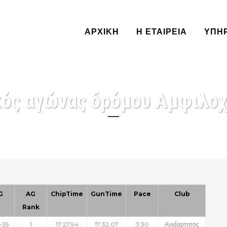
ΑΡΧΙΚΗ
Η ΕΤΑΙΡΕΙΑ
ΥΠΗ
κός αγώνας δρόμου Αμφιλοχ
G
AG
ChipTime
GunTime
Pace
Club
Rank
-35
1
17:27,94
17:32,07
3:30
Ανεξαρτητος