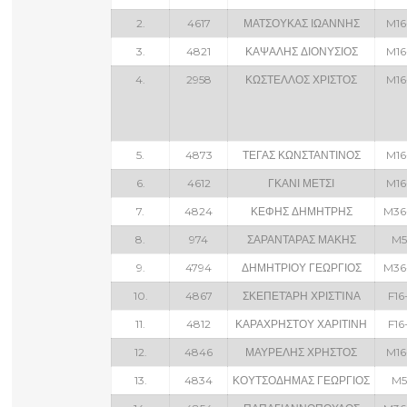
2.
4617
ΜΑΤΣΟΥΚΑΣ ΙΩΑΝΝΗΣ
M16
3.
4821
ΚΑΨΑΛΗΣ ΔΙΟΝΥΣΙΟΣ
M16
4.
2958
ΚΩΣΤΕΛΛΟΣ ΧΡΙΣΤΟΣ
M16
5.
4873
ΤΕΓΑΣ ΚΩΝΣΤΑΝΤΙΝΟΣ
M16
6.
4612
ΓΚΑΝΙ ΜΕΤΣΙ
M16
7.
4824
ΚΕΦΗΣ ΔΗΜΗΤΡΗΣ
M36
8.
974
ΣΑΡΑΝΤΑΡΑΣ ΜΑΚΗΣ
M5
9.
4794
ΔΗΜΗΤΡΙΟΥ ΓΕΩΡΓΙΟΣ
M36
10.
4867
ΣΚΕΠΕΤΆΡΗ ΧΡΙΣΤΊΝΑ
F16
11.
4812
ΚΑΡΑΧΡΗΣΤΟΥ ΧΑΡΙΤΙΝΗ
F16
12.
4846
ΜΑΥΡΕΛΗΣ ΧΡΗΣΤΟΣ
M16
13.
4834
ΚΟΥΤΣΟΔΗΜΑΣ ΓΕΩΡΓΙΟΣ
M5