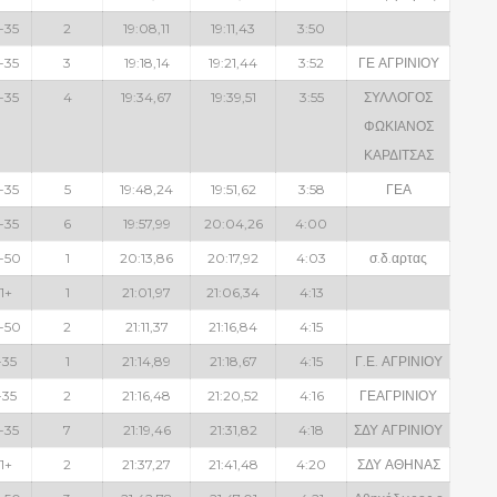
-35
2
19:08,11
19:11,43
3:50
-35
3
19:18,14
19:21,44
3:52
ΓΕ ΑΓΡΙΝΙΟΥ
-35
4
19:34,67
19:39,51
3:55
ΣΥΛΛΟΓΟΣ
ΦΩΚΙΑΝΟΣ
ΚΑΡΔΙΤΣΑΣ
-35
5
19:48,24
19:51,62
3:58
ΓΕΑ
-35
6
19:57,99
20:04,26
4:00
-50
1
20:13,86
20:17,92
4:03
σ.δ.αρτας
1+
1
21:01,97
21:06,34
4:13
-50
2
21:11,37
21:16,84
4:15
-35
1
21:14,89
21:18,67
4:15
Γ.Ε. ΑΓΡΙΝΙΟΥ
-35
2
21:16,48
21:20,52
4:16
ΓΕΑΓΡΙΝΙΟΥ
-35
7
21:19,46
21:31,82
4:18
ΣΔΥ ΑΓΡΙΝΙΟΥ
1+
2
21:37,27
21:41,48
4:20
ΣΔΥ ΑΘΗΝΑΣ