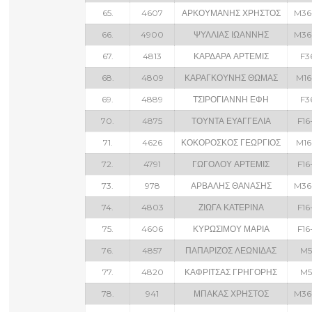
65.
4607
ΑΡΚΟΥΜΑΝΗΣ ΧΡΗΣΤΟΣ
M36
66.
4900
ΨΥΛΛΙΑΣ ΙΩΑΝΝΗΣ
M36
67.
4813
ΚΑΡΔΑΡΑ ΑΡΤΕΜΙΣ
F3
68.
4809
ΚΑΡΑΓΚΟΥΝΗΣ ΘΩΜΑΣ
M16
69.
4889
ΤΣΙΡΟΓΙΑΝΝΗ ΕΦΗ
F3
70.
4875
ΤΟΥΝΤΑ ΕΥΑΓΓΕΛΙΑ
F16
71.
4626
ΚΟΚΟΡΟΣΚΟΣ ΓΕΩΡΓΙΟΣ
M16
72.
4791
ΓΩΓΟΛΟΥ ΑΡΤΕΜΙΣ
F16
73.
978
ΑΡΒΑΛΗΣ ΘΑΝΑΣΗΣ
M36
74.
4803
ΖΙΩΓΑ ΚΑΤΕΡΙΝΑ
F16
75.
4606
ΚΥΡΩΣΙΜΟΥ ΜΑΡΙΑ
F16
76.
4857
ΠΑΠΑΡΙΖΟΣ ΛΕΩΝΙΔΑΣ
M5
77.
4820
ΚΑΦΡΙΤΣΑΣ ΓΡΗΓΟΡΗΣ
M5
78.
941
ΜΠΑΚΑΣ ΧΡΗΣΤΟΣ
M36