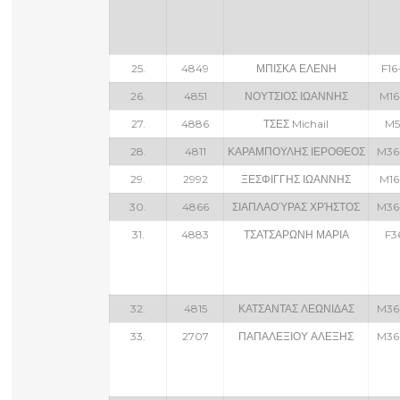
25.
4849
ΜΠΙΣΚΑ ΕΛΕΝΗ
F16
26.
4851
ΝΟΥΤΣΙΟΣ ΙΩΑΝΝΗΣ
M16
27.
4886
ΤΣΕΣ Michail
M5
28.
4811
ΚΑΡΑΜΠΟΥΛΗΣ ΙΕΡΟΘΕΟΣ
M36
29.
2992
ΞΕΣΦΙΓΓΗΣ ΙΩΑΝΝΗΣ
M16
30.
4866
ΣΙΑΠΛΑΟΎΡΑΣ ΧΡΉΣΤΟΣ
M36
31.
4883
ΤΣΑΤΣΑΡΩΝΗ ΜΑΡΙΑ
F3
32.
4815
ΚΑΤΣΑΝΤΑΣ ΛΕΩΝΙΔΑΣ
M36
33.
2707
ΠΑΠΑΛΕΞΙΟΥ ΑΛΕΞΗΣ
M36