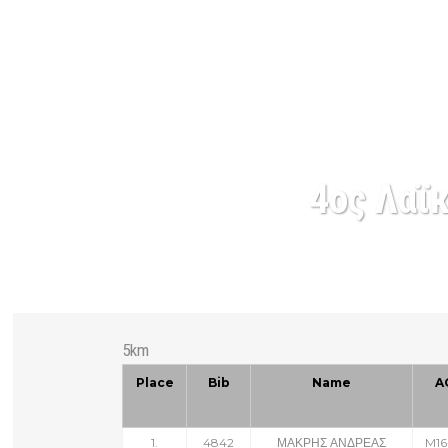
4ος Λαϊ
5km
Place
Bib
Name
A
1.
4842
ΜΑΚΡΗΣ ΑΝΔΡΕΑΣ
M16