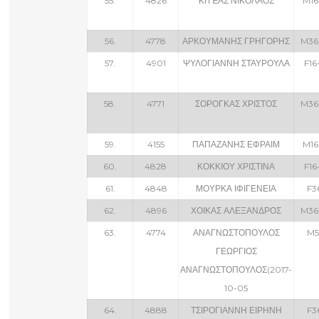
55.
4826
ΚΙΤΈΑΣ ΝΙΚΟΛΑΟΣ
M16
56.
4778
ΑΡΚΟΥΜΑΝΗΣ ΓΡΗΓΟΡΗΣ
M36
57.
4901
ΨΥΛΟΓΙΑΝΝΗ ΣΤΑΥΡΟΥΛΑ
F16
58.
4771
ΣΟΡΟΓΚΑΣ ΧΡΙΣΤΟΣ
M36
59.
4155
ΠΑΠΑΖΑΝΗΣ ΕΦΡΑΙΜ
M16
60.
4828
ΚΟΚΚΙΟΥ ΧΡΙΣΤΙΝΑ
F16
61.
4848
ΜΟΥΡΚΑ ΙΦΙΓΕΝΕΙΑ
F3
62.
4896
ΧΟΙΚΑΣ ΑΛΕΞΑΝΔΡΟΣ
M36
63.
4774
ΑΝΑΓΝΩΣΤΟΠΟΥΛΟΣ
M5
ΓΕΩΡΓΙΟΣ
ΑΝΑΓΝΩΣΤΟΠΟΥΛΟΣ(2017-
10-05
64.
4888
ΤΣΙΡΟΓΙΑΝΝΗ ΕΙΡΗΝΗ
F3