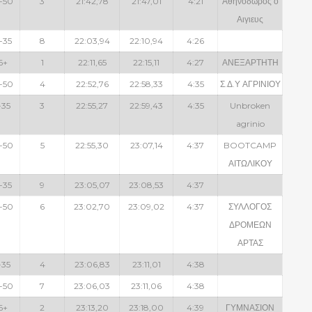
-50
3
21:42,78
21:47,01
4:21
Αθηνόδωρος ο
Αιγιευς
-35
8
22:03,94
22:10,94
4:26
6+
1
22:11,65
22:15,11
4:27
ΑΝΕΞΑΡΤΗΤΗ
-50
4
22:52,76
22:58,33
4:35
Σ.Δ.Υ ΑΓΡΙΝΙΟΥ
-35
3
22:55,27
22:59,43
4:35
Unbroken
agrinio
-50
5
22:55,30
23:07,14
4:37
BOOTCAMP
ΑΙΤΩΛΙΚΟΥ
-35
9
23:05,07
23:08,53
4:37
-50
6
23:02,70
23:09,02
4:37
ΣΥΛΛΟΓΟΣ
ΔΡΟΜΕΩΝ
ΑΡΤΑΣ
-35
4
23:06,83
23:11,01
4:38
-50
7
23:06,03
23:11,06
4:38
6+
2
23:13,20
23:18,00
4:39
ΓΥΜΝΑΣΙΟΝ