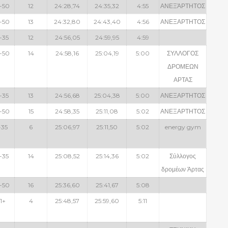
-50
12
24:28,74
24:35,32
4:55
ΑΝΕΞΆΡΤΗΤΟΣ
-50
13
24:32,80
24:43,40
4:56
ΑΝΕΞΑΡΤΗΤΟΣ
-35
12
24:56,05
24:59,95
4:59
-50
14
24:58,16
25:04,19
5:00
ΣΥΛΛΟΓΟΣ
ΔΡΟΜΕΩΝ
ΑΡΤΑΣ
-35
13
24:56,68
25:04,38
5:00
ΑΝΕΞΑΡΤΗΤΟΣ
-50
15
24:58,35
25:11,08
5:02
ΑΝΕΞΑΡΤΗΤΟΣ
-35
6
25:06,97
25:11,50
5:02
energy gym
-35
14
25:08,52
25:14,36
5:02
Σύλλογος
δρομέων Άρτας
-50
16
25:36,60
25:41,67
5:08
1+
4
25:48,57
25:59,60
5:11