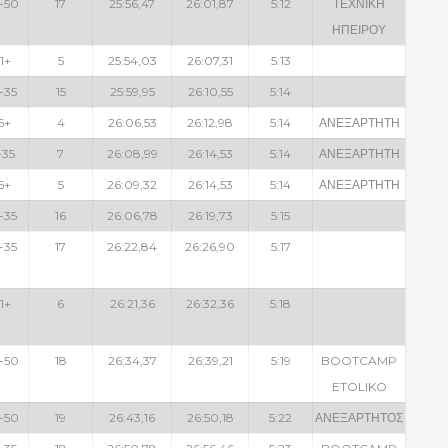
-50
17
25:56,47
26:01,87
5:12
ΤΕΧΝΙΚΗ
ΗΠΕΙΡΟΥ
1+
5
25:54,03
26:07,31
5:13
-35
15
25:59,95
26:10,55
5:14
6+
4
26:06,53
26:12,98
5:14
ΑΝΕΞΑΡΤΗΤΗ
-35
7
26:08,99
26:14,53
5:14
ΑΝΕΞΑΡΤΗΤΗ
6+
5
26:09,32
26:14,53
5:14
ΑΝΕΞΑΡΤΗΤΗ
-35
16
26:06,78
26:19,73
5:15
-35
17
26:22,84
26:26,90
5:17
1+
6
26:21,36
26:32,36
5:18
-50
18
26:34,37
26:39,21
5:19
BOOTCAMP
ETOLIKO
-50
19
26:43,16
26:50,18
5:22
ΑΝΕΞΑΡΤΗΤΟΣ