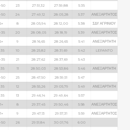
-50
23
27:51,32
27:59,88
5:35
-50
24
27:49,12
28:05,28
5:37
ΑΝΕΞΑΡΤΗΤΟΣ
6+
8
28:05,94
28:12,00
5:38
ΣΔΥ ΑΓΡΙΝΙΟΥ
-35
20
28:08,05
28:18,19
5:39
ΑΝΕΞΑΡΤΗΤΟΣ
6+
9
28:16,65
28:26,65
5:41
ΑΝΕΞΆΡΤΗΤΗ
-35
10
28:25,82
28:31,69
5:42
LEPANTO
-35
21
28:27,62
28:37,69
5:43
-35
11
28:50,03
28:53,86
5:46
ΑΝΕΞΑΡΤΗΤΗ
-50
25
28:47,50
28:59,51
5:47
-35
12
28:55,26
29:05,79
5:49
ΑΝΕΞΑΡΤΗΤΗ
-35
13
29:46,14
29:49,64
5:57
1+
8
29:37,45
29:50,46
5:58
ΑΝΕΞΑΡΤΗΤΟΣ
1+
9
29:47,13
29:57,31
5:59
ΑΝΕΞΑΡΤΗΤΟΣ
-50
26
29:51,84
30:01,76
6:00