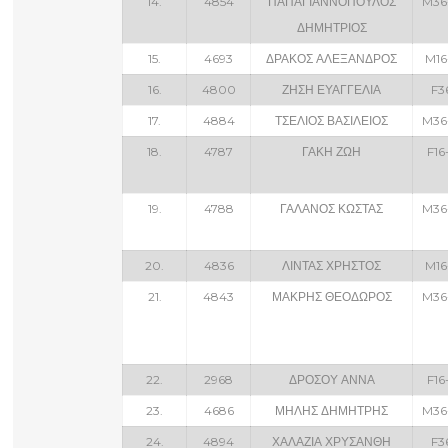
14.
4854
ΠΑΠΑΓΙΑΝΝΟΠΟΥΛΟΣ
M36
ΔΗΜΗΤΡΙΟΣ
15.
4693
ΔΡΑΚΟΣ ΑΛΕΞΑΝΔΡΟΣ
M16
16.
4800
ΖΗΣΗ ΕΥΑΓΓΕΛΙΑ
F3
17.
4884
ΤΣΕΛΙΟΣ ΒΑΣΙΛΕΙΟΣ
M36
18.
4787
ΓΑΚΗ ΖΩΗ
F16
19.
4788
ΓΑΛΑΝΟΣ ΚΩΣΤΑΣ
M36
20.
4836
ΛΙΝΤΑΣ ΧΡΗΣΤΟΣ
M16
21.
4843
ΜΑΚΡΗΣ ΘΕΟΔΩΡΟΣ
M36
22.
2968
ΔΡΟΣΟΥ ΑΝΝΑ
F16
23.
4686
ΜΗΛΗΣ ΔΗΜΗΤΡΗΣ
M36
24.
4894
ΧΑΛΑΖΙΑ ΧΡΥΣΑΝΘΗ
F3