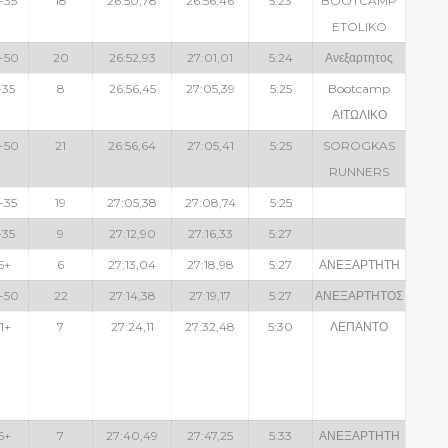
-35
18
26:50,78
26:56,46
5:23
BOOTCAMP
ETOLIKO
-50
20
26:52,93
27:01,01
5:24
Ανεξαρτητος
-35
8
26:56,45
27:05,39
5:25
Bootcamp
ΑΙΤΩΛΙΚΟ
-50
21
26:56,64
27:05,41
5:25
SOROGKAS
RUNNERS
-35
19
27:05,38
27:08,74
5:25
-35
9
27:12,90
27:16,33
5:27
6+
6
27:13,04
27:18,98
5:27
ΑΝΕΞΑΡΤΗΤΗ
-50
22
27:14,38
27:19,17
5:27
ΑΝΕΞΑΡΤΗΤΟΣ
1+
7
27:24,11
27:32,48
5:30
ΛΕΠΑΝΤΟ
6+
7
27:40,49
27:47,25
5:33
ΑΝΕΞΑΡΤΗΤΗ