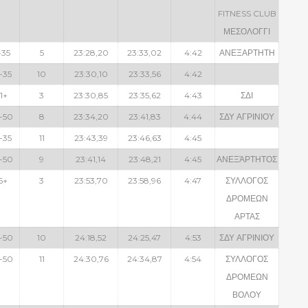
FITNESS CLUB
ΜΕΣΟΛΟΓΓΙ
-35
5
23:28,20
23:33,02
4:42
ΑΝΕΞΑΡΤΗΤΗ
-35
10
23:30,10
23:33,56
4:42
1+
3
23:30,85
23:35,62
4:43
ΣΔΙ
-50
8
23:34,20
23:41,83
4:44
ΣΔΥ ΑΓΡΙΝΙΟΥ
-35
11
23:43,39
23:46,63
4:45
-50
9
23:41,14
23:48,21
4:45
ΑΝΕΞΆΡΤΗΤΟΣ
6+
3
23:53,70
23:58,96
4:47
ΣΥΛΛΟΓΟΣ
ΔΡΟΜΕΩΝ
ΑΡΤΑΣ
-50
10
24:18,52
24:25,47
4:53
ΣΔΥ ΑΓΡΙΝΙΟΥ
-50
11
24:30,76
24:34,87
4:54
ΣΥΛΛΟΓΟΣ
ΔΡΟΜΕΩΝ
ΒΟΛΟΥ