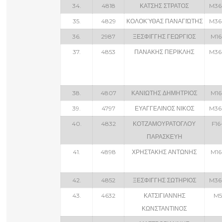
34.
4818
ΚΑΤΣΗΣ ΣΤΡΑΤΟΣ
M36
35.
4829
ΚΟΛΟΚΎΘΑΣ ΠΑΝΑΓΙΏΤΗΣ
M36
36.
2987
ΞΕΣΦΙΓΓΗΣ ΓΕΩΡΓΙΟΣ
M16
37.
4853
ΠΑΝΑΚΗΣ ΠΕΡΙΚΛΗΣ
M36
38.
4807
ΚΑΝΙΩΤΗΣ ΔΗΜΗΤΡΙΟΣ
M16
39.
4797
ΕΥΑΓΓΕΛΙΝΟΣ ΝΙΚΟΣ
M36
40.
4832
ΚΟΤΖΑΜΟΥΡΑΤΟΓΛΟΥ
F16
ΠΑΡΑΣΚΕΥΗ
41.
4898
ΧΡΗΣΤΑΚΗΣ ΑΝΤΩΝΗΣ
M16
42.
4852
ΞΕΣΦΙΓΓΗΣ ΣΩΤΗΡΙΟΣ
M36
43.
4632
ΚΑΤΣΙΓΙΑΝΝΗΣ
M5
ΚΩΝΣΤΑΝΤΙΝΟΣ