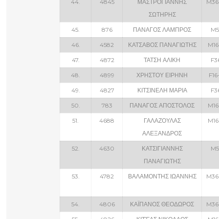
44.
4845
ΜΑΣΤΡΟΓΙΑΝΝΗΣ
M36
ΣΩΤΗΡΗΣ
45.
876
ΠΑΝΑΓΟΣ ΛΑΜΠΡΟΣ
M5
46.
4582
ΚΑΤΣΑΒΟΣ ΠΑΝΑΓΙΩΤΗΣ
M16
47.
4872
ΤΑΤΣΗ ΑΛΙΚΗ
F3
48.
4899
ΧΡΗΣΤΟΥ ΕΙΡΗΝΗ
F16
49.
4827
ΚΙΤΣΙΝΕΛΗ ΜΑΡΙΑ
F3
50.
783
ΠΑΝΑΓΟΣ ΑΠΟΣΤΟΛΟΣ
M16
51.
4688
ΓΑΛΑΖΟΥΛΑΣ
M16
ΑΛΕΞΑΝΔΡΟΣ
52.
4630
ΚΑΤΣΙΓΙΑΝΝΗΣ
M5
ΠΑΝΑΓΙΩΤΗΣ
53.
4782
ΒΑΛΑΜΟΝΤΗΣ ΙΩΑΝΝΗΣ
M36
54.
4806
ΚΑΪΠΑΝΟΣ ΘΕΟΔΩΡΟΣ
M36