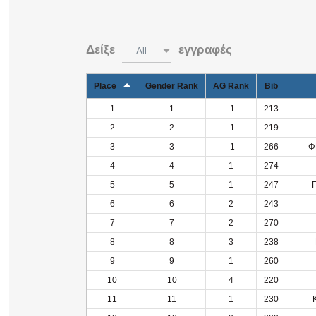
Δείξε
εγγραφές
All
Place
Gender Rank
AG Rank
Bib
1
1
-1
213
2
2
-1
219
3
3
-1
266
Φ
4
4
1
274
5
5
1
247
6
6
2
243
7
7
2
270
8
8
3
238
9
9
1
260
10
10
4
220
11
11
1
230