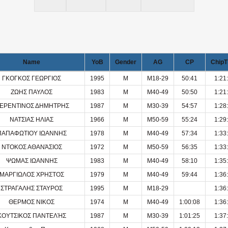
Name
YoB
Gender
AG
CP
ChipT
ΓΚΟΓΚΟΣ ΓΕΩΡΓΙΟΣ
1995
M
M18-29
50:41
1:21
ΖΩΗΣ ΠΑΥΛΟΣ
1983
M
M40-49
50:50
1:21
ΕΡΕΝΤΙΝΟΣ ΔΗΜΗΤΡΗΣ
1987
M
M30-39
54:57
1:28
ΝΑΤΣΙΑΣ ΗΛΙΑΣ
1966
M
M50-59
55:24
1:29
ΠΑΠΑΦΩΤΙΟΥ ΙΩΑΝΝΗΣ
1978
M
M40-49
57:34
1:33
ΝΤΟΚΟΣ ΑΘΑΝΆΣΙΟΣ
1972
M
M50-59
56:35
1:33
ΨΩΜΑΣ ΙΩΑΝΝΗΣ
1983
M
M40-49
58:10
1:35
ΜΑΡΓΙΩΛΟΣ ΧΡΗΣΤΟΣ
1979
M
M40-49
59:44
1:36
ΣΤΡΑΓΑΛΗΣ ΣΤΑΥΡΟΣ
1995
M
M18-29
1:36
ΘΕΡΜΟΣ ΝΙΚΟΣ
1974
M
M40-49
1:00:08
1:36
ΚΟΥΤΣΙΚΟΣ ΠΑΝΤΕΛΉΣ
1987
M
M30-39
1:01:25
1:37