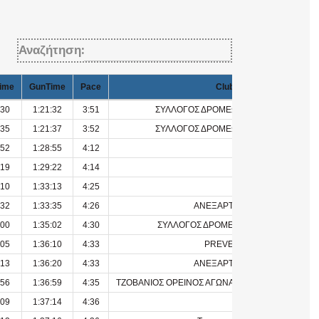
Αναζήτηση:
ime
GunTime
Pace
Club
:30
1:21:32
3:51
ΣΥΛΛΟΓΟΣ ΔΡΟΜΕΩΝ ΙΩΑΝΝΙΝΩΝ
:35
1:21:37
3:52
ΣΥΛΛΟΓΟΣ ΔΡΟΜΕΩΝ ΙΩΑΝΝΙΝΩΝ
:52
1:28:55
4:12
:19
1:29:22
4:14
:10
1:33:13
4:25
:32
1:33:35
4:26
ΑΝΕΞΑΡΤΗΤΟΣ
:00
1:35:02
4:30
ΣΥΛΛΟΓΟΣ ΔΡΟΜΕΩΝ ΠΡΕΒΕΖΑΣ
:05
1:36:10
4:33
PREVERE
:13
1:36:20
4:33
ΑΝΕΞΑΡΤΗΤΟΣ
:56
1:36:59
4:35
ΤΖΟΒΑΝΙΟΣ ΟΡΕΙΝΟΣ ΑΓΩΝΑΣ ΕΓΚΛΟΥΒΗΣ ΛΕΥΚ
:09
1:37:14
4:36