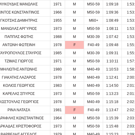
ΛΥΚΟΥΔΗΣ ΜΑΝΩΛΗΣ
1971
M
M50-59
1:09:18
1:53
ΣΙΝΤΟΣ ΚΩΝΣΤΑΝΤΙΝΟΣ
1966
M
M50-59
1:09:36
1:53
ΓΚΟΤΣΗΣ ΔΗΜΗΤΡΗΣ
1955
M
M60+
1:08:49
1:53
ΜΑΝΩΛΑΣ ΑΡΓΥΡΙΟΣ
1973
M
M50-59
1:08:11
1:53
ΠΑΠΠΑΣ ΦΩΤΗΣ
1988
M
M30-39
1:07:42
1:53
ΑΝΤΩΝΗ ΦΩΤΕΙΝΗ
1978
F
F40-49
1:09:48
1:55
ΤΑΥΡΟΠΟΥΛΟΣ ΣΤΑΥΡΟΣ
1985
M
M30-39
1:09:31
1:55
ΤΖΙΜΑΣ ΓΙΩΡΓΟΣ
1971
M
M50-59
1:10:11
1:57
ΜΗΛΙΩΤΗΣ ΑΝΤΩΝΗΣ
1980
M
M40-49
1:10:53
1:58
ΓΙΑΚΑΤΗΣ ΛΑΖΑΡΟΣ
1978
M
M40-49
1:12:41
2:00
ΚΟΛΙΟΣ ΓΕΩΡΓΙΟΣ
1983
M
M40-49
1:14:50
2:01
ΚΑΡΕΛΑΣ ΣΠΥΡΟΣ
1973
M
M50-59
1:13:23
2:01
ΚΩΣΤΟΥΛΑΣ ΓΕΩΡΓΙΟΣ
1978
M
M40-49
1:15:18
2:02
ΡΙΝΑ ΝΑΤΑΣΑ
1981
F
F40-49
1:13:47
2:02
ΑΡΑΦΛΗΣ ΚΩΝΣΤΑΝΤΙΝΟΣ
1964
M
M50-59
1:15:39
2:03
ΑΡΚΑΔΑΣ ΧΡΙΣΤΌΦΟΡΟΣ
1973
M
M50-59
1:15:48
2:03
ΒΑΡΒΕΛΗΣ ΑΓΓΕΛΟΣ
1979
M
M40-49
1:15:23
2:09