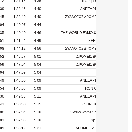
:12
1:37:16
4:36
Team psathaki
:39
1:38:45
4:40
ΑΝΕΞΑΡΤΗΤΟΣ
:45
1:38:49
4:40
ΣΥΛΛΟΓΟΣ ΔΡΟΜΕΩΝ ΠΡΕΒΕΖΑΣ
:04
1:40:07
4:44
:35
1:40:40
4:46
THE WORLD FAMOUS RUNNING TEAM
:51
1:41:54
4:49
EEED
:08
1:44:12
4:56
ΣΥΛΛΟΓΟΣ ΔΡΟΜΕΩΝ ΠΡΕΒΕΖΑΣ
:52
1:45:57
5:01
ΔΡΟΜΕΙΣ ΒΟΝΙΤΣΑΣ
:59
1:47:04
5:04
ΔΡΟΜΕΙΣ ΒΟΝΙΤΣΑΣ
:04
1:47:09
5:04
:49
1:48:56
5:09
ΑΝΕΞΑΡΤΗΤΟΣ
:54
1:48:58
5:09
IRON GYM
:30
1:49:33
5:11
ΑΝΕΞΆΡΤΗΤΟΣ
:42
1:50:50
5:15
ΣΔ ΠΡΕΒΕΖΑΣ
:00
1:52:04
5:18
3P/sky woman running team
:02
1:52:06
5:18
3p
:09
1:53:12
5:21
ΔΡΟΜΕΙΣ ΑΙΤΩΛΙΚΟΥ