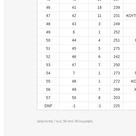
46
41
18
239
47
42
11
231
ΚΟΥΤ
48
43
3
249
49
6
1
252
50
44
4
251
51
45
5
275
52
46
6
242
53
47
7
250
54
7
1
273
55
48
1
272
ΚΟ
56
49
7
269
57
50
8
203
DNF
-1
-1
225
Δείχνοντας 1 εως 58 από 58 εγγραφές