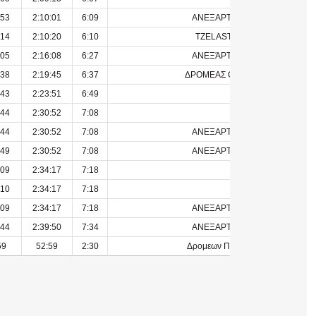
:53
2:10:01
6:09
ΑΝΕΞΑΡΤΗΤΟΣ
:14
2:10:20
6:10
TZELASTEAM
:05
2:16:08
6:27
ΑΝΕΞΆΡΤΗΤΟΣ
:38
2:19:45
6:37
ΔΡΟΜΕΑΣ ΘΡΑΚΗΣ
:43
2:23:51
6:49
:44
2:30:52
7:08
:44
2:30:52
7:08
ΑΝΕΞΑΡΤΗΤΟΣ
:49
2:30:52
7:08
ΑΝΕΞΑΡΤΗΤΟΣ
:09
2:34:17
7:18
:10
2:34:17
7:18
:09
2:34:17
7:18
ΑΝΕΞΑΡΤΗΤΟΣ
:44
2:39:50
7:34
ΑΝΕΞΑΡΤΗΤΟΣ
59
52:59
2:30
Δρομεων Πρεβεζας