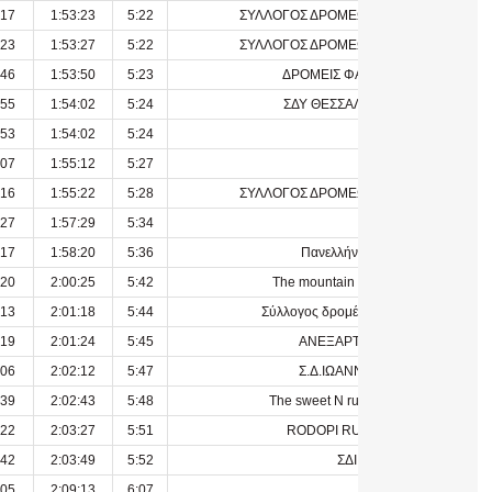
:17
1:53:23
5:22
ΣΥΛΛΟΓΟΣ ΔΡΟΜΕΩΝ ΙΩΑΝΝΙΝΩΝ
:23
1:53:27
5:22
ΣΥΛΛΟΓΟΣ ΔΡΟΜΕΩΜ ΙΩΑΝΝΙΝΩΝ
:46
1:53:50
5:23
ΔΡΟΜΕΙΣ ΦΑΝΑΡΙΟΥ
:55
1:54:02
5:24
ΣΔΥ ΘΕΣΣΑΛΟΝΙΚΗΣ
:53
1:54:02
5:24
:07
1:55:12
5:27
:16
1:55:22
5:28
ΣΥΛΛΟΓΟΣ ΔΡΟΜΕΩΝ ΙΩΑΝΝΙΝΩΝ
:27
1:57:29
5:34
:17
1:58:20
5:36
Πανελλήνιος ΓΣ
:20
2:00:25
5:42
The mountain Van zagori
:13
2:01:18
5:44
Σύλλογος δρομέων Πρέβεζας
:19
2:01:24
5:45
ΑΝΕΞΑΡΤΗΤΟΣ
:06
2:02:12
5:47
Σ.Δ.ΙΩΑΝΝΙΝΩΝ
:39
2:02:43
5:48
The sweet N running team
:22
2:03:27
5:51
RODOPI RUNNERS
:42
2:03:49
5:52
ΣΔΙ
:05
2:09:13
6:07