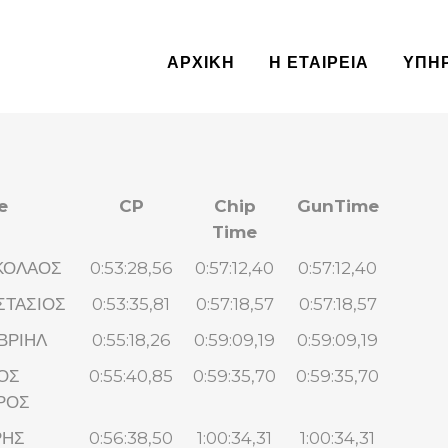
ΑΡΧΙΚΗ
Η ΕΤΑΙΡΕΙΑ
ΥΠΗ
e
CP
Chip
GunTime
Time
ΙΚΟΛΑΟΣ
0:53:28,56
0:57:12,40
0:57:12,40
ΣΤΑΣΙΟΣ
0:53:35,81
0:57:18,57
0:57:18,57
ΑΒΡΙΗΛ
0:55:18,26
0:59:09,19
0:59:09,19
ΟΣ
0:55:40,85
0:59:35,70
0:59:35,70
ΡΟΣ
ΡΗΣ
0:56:38,50
1:00:34,31
1:00:34,31