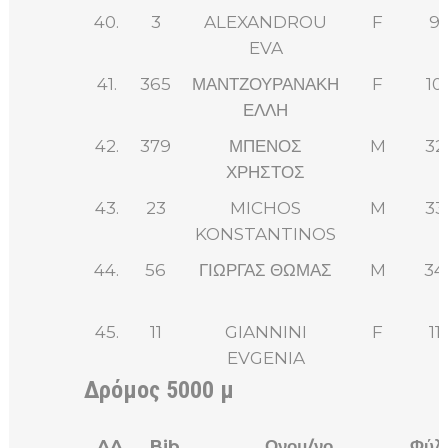
40.
3
ALEXANDROU
F
9
EVA
41.
365
ΜΑΝΤΖΟΥΡΑΝΑΚΗ
F
10
ΕΛΛΗ
42.
379
ΜΠΕΝΟΣ
M
32
ΧΡΗΣΤΟΣ
43.
23
MICHOS
M
33
KONSTANTINOS
44.
56
ΓΙΩΡΓΑΣ ΘΩΜΑΣ
M
34
45.
11
GIANNINI
F
11
EVGENIA
Δρόμος 5000 μ
AA
Bib
Ονομ/νο
Φύλ