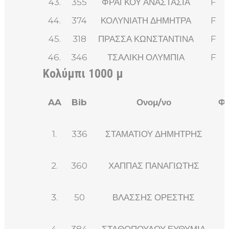
43.
355
ΦΡΑΓΚΟΥ ΑΝΑΣΤΑΣΙΑ
F
44.
374
ΚΟΛΥΝΙΑΤΗ ΔΗΜΗΤΡΑ
F
45.
318
ΠΡΑΣΣΑ ΚΩΝΣΤΑΝΤΙΝΑ
F
46.
346
ΤΣΑΛΙΚΗ ΟΛΥΜΠΙΑ
F
Κολύμπι 1000 μ
AA
Bib
Ονομ/νο
Φ
1.
336
ΣΤΑΜΑΤΙΟΥ ΔΗΜΗΤΡΗΣ
2.
360
ΧΑΠΠΑΣ ΠΑΝΑΓΙΩΤΗΣ
3.
50
ΒΛΑΣΣΗΣ ΟΡΕΣΤΗΣ
4.
384
ΣΤΑΘΟΠΟΥΛΟΥ ΕΥΘΥΜΙΑ