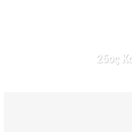
25ος Κ