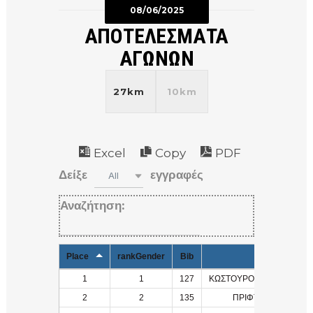
08/06/2025
ΑΠΟΤΕΛΕΣΜΑΤΑ
ΑΓΩΝΩΝ
27km
10km
Excel
Copy
PDF
Δείξε
εγγραφές
All
Αναζήτηση:
Place
rankGender
Bib
Name
1
1
127
ΚΩΣΤΟΥΡΟΣ, ΑΝΑΣΤΑΣΙΟ
2
2
135
ΠΡΙΦΤΗΣ, ΔΗΜΗΤΡΙ