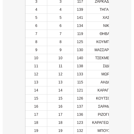
3
3
117
ΖΑΡΚΑΔΟΥΛΑΣ, ΑΘΑΝΑ
4
4
139
ΤΗΓΑΝΗΣ, ΔΗΜΗΤΡ
5
5
141
ΧΑΣΚΗΣ, ΑΝΔΡΕΑ
6
6
134
ΝΙΚΟΛΑΟΥ, ΗΛΊΑΣ
7
7
119
ΘΗΒΑΙΟΣ, ΔΗΜΗΤΡΙ
8
8
125
ΚΟΥΜΠΟΥΡΗΣ, ΓΕΩΡ
9
9
130
ΜΑΣΣΑΡΟΣ, ΚΩΝΣΤΑΝΤ
10
10
140
ΤΣΕΚΜΕΤΖΙΔΗΣ, ΕΥΘΎ
11
11
138
ΣΙΔΕΡΗΣ, ΣΤΕΛΙΟ
12
12
133
ΜΩΡΙΑΤΗΣ, ΒΑΣΙΛΗ
13
13
115
ΑΗΔΟΝΗΣ, ΑΝΤΩΝ
14
14
121
ΚΑΡΑΓΕΩΡΓΟΣ, ΣΤΕΛ
15
15
126
ΚΟΥΤΣΟΣ, ΚΩΝΣΤΑΝΤ
16
16
137
ΣΑΡΑΜΠΑΛΗΣ, ΓΙΩΡ
17
17
136
ΡΙΖΟΓΙΑΝΝΗΣ, ΧΡΗΣ
18
18
123
ΚΑΡΑΓΕΩΡΓΟΣ, ΧΡΙΣΤ
19
19
132
ΜΠΟΥΣΓΟΣ, ΔΗΜΗΤΡ