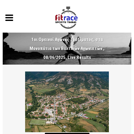
1οι Ορεινοί Αγώνες Τρεξίματος, στα
Μονοπάτια των Βαλτινών Αγωνιστών ,
08/06/2025, Live Results