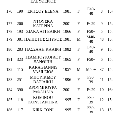
ΕΛΕΥΘΕΡΙΟΣ
F40-
176
190
ΕΡΙΤΣΟΥ ELENA
1981
F
8
15:
49
ΝΤΟΥΣΚΑ
177
266
2001
F
F<29
9
15:
ΚΑΤΕΡΙΝΑ
178
193
ΖΙΑΚΑ ΑΓΓΕΛΙΚΗ
1966
F
F50+
5
15:
M40-
179
381
ΠΑΙΠΕΤΗΣ ΣΠΥΡΟΣ
1981
M
48
15:
49
F40-
180
283
ΠΑΣΣΑΛΗ ΚΛΑΙΡΗ
1982
F
9
15:
49
ΤΣΑΜΠΟΥΚΟΓΛΟΥ
181
323
1965
F
F50+
6
15:
ΞΑΝΘΙΠΗ
KARAGIANNIS
182
115
1957
M
M50+
37
15:
VASILEIOS
ΜΠΟΥΙΚΙΔΟΥ
F30-
183
251
1996
F
11
15:
ΒΑΣΙΛΙΚΗ
39
ΔΡΟΥΜΠΟΥΡΑ
184
390
2001
F
F<29
10
16:
ΡΑΦΑΗΛΙΑ
KOMINOU
F30-
185
118
1995
F
12
15:
KONSTANTINA
39
F30-
186
117
KIRK TONI
1995
F
13
15:
39