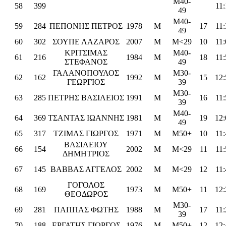
M40-
58
399
11:
49
M40-
59
284
ΠΕΠΟΝΗΣ ΠΕΤΡΟΣ
1978
M
17
11:
49
60
302
ΣΟΥΠΕ ΛΑΖΑΡΟΣ
2007
M
M<29
10
11:
ΚΡΙΤΣΙΜΑΣ
M40-
61
216
1984
M
18
11:
ΣΤΕΦΑΝΟΣ
49
ΓΑΛΑΝΟΠΟΥΛΟΣ
M30-
62
162
1992
M
15
12:
ΓΕΩΡΓΙΟΣ
39
M30-
63
285
ΠΕΤΡΗΣ ΒΑΣΙΛΕΙΟΣ
1991
M
16
11:
39
M40-
64
369
ΤΣΑΝΤΑΣ ΙΩΑΝΝΗΣ
1981
M
19
12:
49
65
317
ΤΖΙΜΑΣ ΓΙΩΡΓΟΣ
1971
M
M50+
10
11:
ΒΑΣΙΛΕΙΟΥ
66
154
2002
M
M<29
11
11:
ΔΗΜΗΤΡΙΟΣ
67
145
ΒΑΒΒΑΣ ΑΓΓΕΛΟΣ
2002
M
M<29
12
11:
ΓΟΓΟΛΟΣ
68
169
1973
M
M50+
11
12:
ΘΕΟΔΩΡΟΣ
M30-
69
281
ΠΑΠΠΑΣ ΦΩΤΗΣ
1988
M
17
11:
39
70
188
ΕΡΓΑΤΗΣ ΓΙΩΡΓΟΣ
1976
M
M50+
12
12: