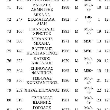
ΒΑΡΕΛΗΣ
M30-
71
153
1988
M
18
11:
ΔΗΜΗΤΡΗΣ
39
ΜΙΧΑΛΑ
F40-
72
247
ΣΤΑΜΑΤΕΛΛΑ-
1982
F
1
12:
49
ΛΙΛΗ
ΓΙΑΝΝΟΥΛΗΣ
M30-
73
166
1993
M
19
12:
ΧΡΗΣΤΟΣ
39
ΣΟΥΛΑΝΗΣ
74
300
1971
M
M50+
13
12:
ΜΙΧΑΗΛ
ΒΑΓΓΕΛΗΣ
75
148
1966
M
M50+
14
12:
ΚΩΝΣΤΑΝΤΙΝΟΣ
ΚΑΤΣΙΟΣ
M40-
76
377
1979
M
20
12:
ΝΙΚΟΛΑΟΣ
49
ΣΠΙΝΟΥΛΑΣ
77
304
1965
M
M50+
15
11:
ΦΙΛΙΠΠΟΣ
ΤΣΙΒΟΛΑΣ
M40-
78
356
1986
M
21
12:
ΚΩΝΣΤΑΝΤΙΝΟΣ
49
M40-
79
239
ΧΗΡΑΣ ΣΤΕΦΑΝΟΣ
1986
M
22
12:
49
ΤΖΟΒΑΡΑΣ
M40-
80
319
1981
M
23
12:
ΙΩΑΝΝΗΣ
49
ΓΟΓΟΛΟΣ
M40-
81
170
1977
M
24
12: