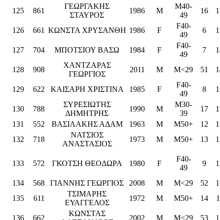
ΓΕΩΡΓΑΚΗΣ
M40-
125
861
1986
M
16
1
ΣΤΑΥΡΟΣ
49
F40-
126
661
ΚΩΝΣΤΑ ΧΡΥΣΑΝΘΗ
1986
F
6
1
49
F40-
127
704
ΜΠΟΤΣΙΟΥ ΒΑΣΩ
1984
F
7
1
49
ΧΑΝΤΖΑΡΑΣ
128
908
2011
M
M<29
51
1
ΓΕΩΡΓΙΟΣ
F40-
129
622
ΚΑΙΣΑΡΗ ΧΡΙΣΤΙΝΑ
1985
F
8
1
49
ΣΥΡΕΣΙΩΤΗΣ
M30-
130
788
1990
M
17
1
ΔΗΜΗΤΡΗΣ
39
131
552
ΒΑΣΙΛΑΚΗΣ ΑΔΑΜ
1963
M
M50+
12
1
ΝΑΤΣΙΟΣ
132
718
1973
M
M50+
13
1
ΑΝΑΣΤΑΣΙΟΣ
F40-
133
572
ΓΚΟΤΣΗ ΘΕΟΔΩΡΑ
1980
F
9
1
49
134
568
ΓΙΑΝΝΗΣ ΓΕΩΡΓΙΟΣ
2008
M
M<29
52
1
ΤΣΙΜΑΡΗΣ
135
611
1972
M
M50+
14
1
ΕΥΑΓΓΕΛΟΣ
ΚΩΝΣΤΑΣ
136
662
2002
M
M<29
53
1