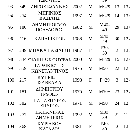
ΙΩΑΝΝΗΣ
39
93
349
ΖΗΓΟΣ ΙΩΑΝΝΗΣ
2002
M
M<29
13
13:
ΜΠΡΙΝΙΟΣ
94
254
1997
M
M<29
14
13:
ΒΑΣΙΛΗΣ
ΔΗΜΗΤΡΟΓΛΟΥ
M40-
95
180
1982
M
29
13:
ΠΟΛΥΔΟΡΟΣ
49
M40-
96
116
KARALIS POL
1986
M
30
12:
49
F30-
97
249
ΜΠΑΚΑ ΒΑΣΙΛΙΚΗ
1987
F
2
13:
39
98
334
ΦΙΛΙΠΠΟΣ ΦΟΥΦΑΣ
2000
M
M<29
15
12:
ΓΑΡΔΙΚΙΩΤΗΣ
99
359
1975
M
M50+
22
12:
ΚΩΝΣΤΑΝΤΙΝΟΣ
ΚΥΠΡΙΩΤΗ
100
217
1998
F
F<29
3
12:
ΙΣΑΒΕΛΛΑ
ΔΗΜΗΤΡΙΟΥ
101
181
1975
M
M50+
23
12:
ΤΡΥΦΩΝ
ΠΑΠΑΣΠΥΡΟΣ
102
382
1971
M
M50+
24
12:
ΣΠΥΡΟΣ
ΠΑΠΑΝΙΚΑΣ
M30-
103
277
1992
M
21
11:
ΔΗΜΗΤΡΙΟΣ
39
ΚΥΡΙΑΚΟΥ
F40-
104
368
1981
F
2
13:
ΝΑΤΑΛΙΑ
49