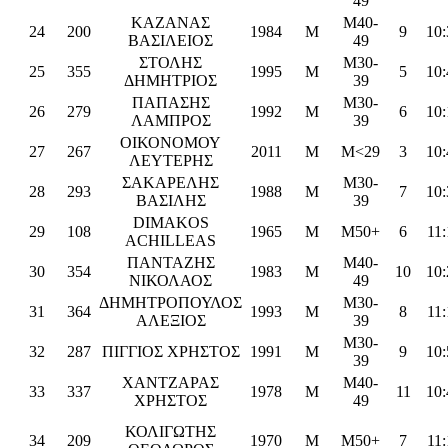
49
ΚΑΖΑΝΑΣ
M40-
24
200
1984
M
9
10:
ΒΑΣΙΛΕΙΟΣ
49
ΣΤΟΛΗΣ
M30-
25
355
1995
M
5
10:
ΔΗΜΗΤΡΙΟΣ
39
ΠΑΠΑΣΗΣ
M30-
26
279
1992
M
6
10:
ΛΑΜΠΡΟΣ
39
ΟΙΚΟΝΟΜΟΥ
27
267
2011
M
M<29
3
10:
ΛΕΥΤΕΡΗΣ
ΣΑΚΑΡΕΛΗΣ
M30-
28
293
1988
M
7
10:
ΒΑΣΙΛΗΣ
39
DIMAKOS
29
108
1965
M
M50+
6
11:
ACHILLEAS
ΠΑΝΤΑΖΗΣ
M40-
30
354
1983
M
10
10:
ΝΙΚΟΛΑΟΣ
49
ΔΗΜΗΤΡΟΠΟΥΛΟΣ
M30-
31
364
1993
M
8
11:
ΑΛΕΞΙΟΣ
39
M30-
32
287
ΠΙΓΓΙΟΣ ΧΡΗΣΤΟΣ
1991
M
9
10:
39
ΧΑΝΤΖΑΡΑΣ
M40-
33
337
1978
M
11
10:
ΧΡΗΣΤΟΣ
49
ΚΟΛΙΓΩΤΗΣ
34
209
1970
M
M50+
7
11: