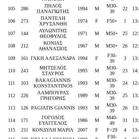
ΠΗΛΟΣ
M30-
105
286
1994
M
22
13:
ΠΑΝΑΓΙΩΤΗΣ
39
ΠΑΝΤΕΛΗ
106
273
1974
F
F50+
1
13:
ΧΡΥΣΑΝΘΗ
ΑΥΛΩΝΙΤΗΣ
107
144
1971
M
M50+
25
12:
ΘΕΟΦΥΛΟΣ
ΚΟΝΙΑΣ
108
212
1967
M
M50+
26
12:
ΑΘΑΝΑΣΙΟΣ
F30-
109
161
ΓΑΚΗ ΑΛΕΞΑΝΔΡΑ
1994
F
3
13:
39
ΜΗΤΣΕΛΟΣ
M30-
110
243
1995
M
23
14:
ΣΤΑΥΡΟΣ
39
BAKAGIANNIS
M30-
111
103
1993
M
24
12:
KONSTANTINOS
39
ΛΑΜΠΟΥΡΑΣ
M30-
112
226
1989
M
25
13:
ΓΡΗΓΟΡΗΣ
39
M30-
113
126
PAGIATIS GIANNIS
1993
M
26
13:
39
ΓΟΓΟΛΟΣ
M40-
114
171
1986
M
31
13:
ΕΥΑΓΓΕΛΟΣ
49
115
211
ΚΟΝΔΥΛΗ ΜΑΡΙΑ
2007
F
F<29
4
13:
F30-