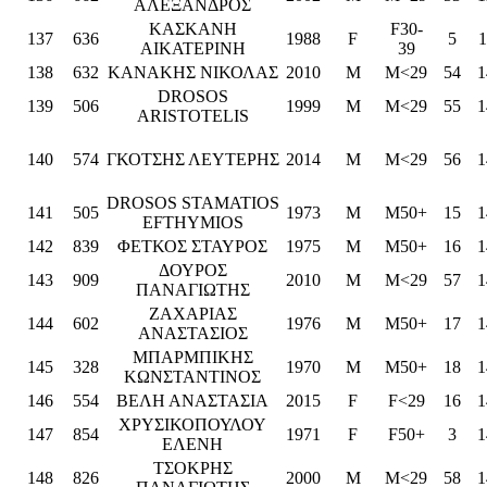
ΑΛΕΞΑΝΔΡΟΣ
ΚΑΣΚΑΝΗ
F30-
137
636
1988
F
5
1
ΑΙΚΑΤΕΡΙΝΗ
39
138
632
ΚΑΝΑΚΗΣ ΝΙΚΟΛΑΣ
2010
M
M<29
54
1
DROSOS
139
506
1999
M
M<29
55
1
ARISTOTELIS
140
574
ΓΚΟΤΣΗΣ ΛΕΥΤΕΡΗΣ
2014
M
M<29
56
1
DROSOS STAMATIOS
141
505
1973
M
M50+
15
1
EFTHYMIOS
142
839
ΦΕΤΚΟΣ ΣΤΑΥΡΟΣ
1975
M
M50+
16
1
ΔΟΥΡΟΣ
143
909
2010
M
M<29
57
1
ΠΑΝΑΓΙΩΤΗΣ
ΖΑΧΑΡΙΑΣ
144
602
1976
M
M50+
17
1
ΑΝΑΣΤΑΣΙΟΣ
ΜΠΑΡΜΠΙΚΗΣ
145
328
1970
M
M50+
18
1
ΚΩΝΣΤΑΝΤΙΝΟΣ
146
554
ΒΕΛΗ ΑΝΑΣΤΑΣΙΑ
2015
F
F<29
16
1
ΧΡΥΣΙΚΟΠΟΥΛΟΥ
147
854
1971
F
F50+
3
1
ΕΛΕΝΗ
ΤΣΟΚΡΗΣ
148
826
2000
M
M<29
58
1