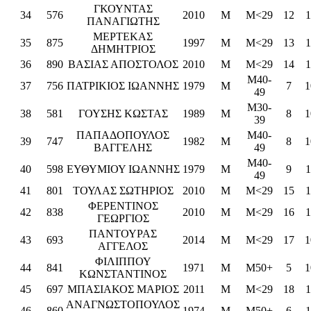
ΓΚΟΥΝΤΑΣ
34
576
2010
M
M<29
12
1
ΠΑΝΑΓΙΩΤΗΣ
ΜΕΡΤΕΚΑΣ
35
875
1997
M
M<29
13
1
ΔΗΜΗΤΡΙΟΣ
36
890
ΒΑΣΙΑΣ ΑΠΟΣΤΟΛΟΣ
2010
M
M<29
14
1
M40-
37
756
ΠΑΤΡΙΚΙΟΣ ΙΩΑΝΝΗΣ
1979
M
7
1
49
M30-
38
581
ΓΟΥΣΗΣ ΚΩΣΤΑΣ
1989
M
8
1
39
ΠΑΠΑΔΟΠΟΥΛΟΣ
M40-
39
747
1982
M
8
1
ΒΑΓΓΕΛΗΣ
49
M40-
40
598
ΕΥΘΥΜΙΟΥ ΙΩΑΝΝΗΣ
1979
M
9
1
49
41
801
ΤΟΥΛΑΣ ΣΩΤΗΡΙΟΣ
2010
M
M<29
15
1
ΦΕΡΕΝΤΙΝΟΣ
42
838
2010
M
M<29
16
1
ΓΕΩΡΓΙΟΣ
ΠΑΝΤΟΥΡΑΣ
43
693
2014
M
M<29
17
1
ΑΓΓΕΛΟΣ
ΦΙΛΙΠΠΟΥ
44
841
1971
M
M50+
5
1
ΚΩΝΣΤΑΝΤΙΝΟΣ
45
697
ΜΠΑΣΙΑΚΟΣ ΜΑΡΙΟΣ
2011
M
M<29
18
1
ΑΝΑΓΝΩΣΤΟΠΟΥΛΟΣ
46
860
1974
M
M50+
6
1