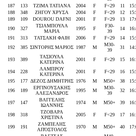
187
133
TZIMA TATIANA
2004
F
F<29
11
15:
188
348
ΖΗΓΟΥ ΧΡΥΣΑ
2004
F
F<29
12
15:
189
109
DOUROU DAFNI
2001
F
F<29
13
17:
ΤΣΙΑΜΠΟΥΛΑ
F30-
190
327
1995
F
14
16:
ΜΑΡΙΑ
39
191
313
ΤΑΤΣΑΚΗ ΦΑΙΗ
2006
F
F<29
14
15:
M30-
192
385
ΣΙΝΤΟΡΗΣ ΜΑΡΙΟΣ
1987
M
31
14:
39
ΤΑΣΙΟΥΛΑ
193
389
2001
F
F<29
15
16:
ΚΑΤΕΡΙΝΑ
ΛΑΜΠΡΟΥ
194
228
2001
F
F<29
16
15:
ΚΑΤΕΡΙΝΑ
195
177
ΔΕΖΟΣ ΔΗΜΗΤΡΗΣ
1976
M
M50+
38
15:
ΕΡΓΙΝΟΥΣΑΚΗΣ
M30-
196
189
1995
M
32
16:
ΑΛΕΞΑΝΔΡΟΣ
39
ΒΑΓΓΕΛΗΣ
197
147
1974
M
M50+
39
16:
ΙΩΑΝΝΗΣ
ΤΖΟΒΑΡΑ
198
318
2005
F
F<29
17
16:
ΧΡΙΣΤΙΝΑ
ΖΑΜΠΕΛΗΣ
199
191
1970
M
M50+
40
17:
ΑΠΌΣΤΟΛΟΣ