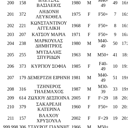
ΒΛΕΤΣΑΣ
M40-
200
158
1980
M
49
16:
ΒΑΣΙΛΕΙΟΣ
49
ΑΗΔΟΝΗ
201
372
1975
F
F50+
7
16:
ΛΕΥΚΟΘΕΑ
ΚΩΝΣΤΑΝΤΙΝΟΥ
202
221
1968
F
F50+
8
16:
ΑΓΓΕΛΙΚΗ
203
207
ΚΑΤΣΟΥ ΜΑΡΙΑ
1971
F
F50+
9
16:
ΜΑΡΚΟΥΛΑΣ
M40-
204
238
1980
M
50
17:
ΔΗΜΗΤΡΙΟΣ
49
ΜΥΓΔΑΛΗΣ
205
255
1963
M
M50+
41
18:
ΣΠΥΡΙΔΩΝ
F40-
206
373
ΚΥΡΓΙΟΥ ΣΟΦΙΑ
1985
F
10
19:
49
M40-
207
179
ΔΕΜΕΡΤΖΗ ΕΙΡΗΝΗ
1981
M
51
19:
49
ΤΖΗΝΕΡΟΣ
M30-
208
316
1987
M
33
19:
ΤΗΛΕΜΑΧΟΣ
39
209
614
ΖΩΧΙΟΥ ΔΕΣΠΟΙΝΑ
2005
F
F<29
18
20:
ΣΑΚΑΡΕΛΗ
210
379
1960
F
F50+
10
20:
ΚΑΤΕΡΙΝΑ
ΒΛΑΧΟΥ
211
157
2002
F
F<29
19
20:
ΧΡΥΣΟΥΛΑ
999.998
306
ΣΤΑΥΡΟΣ ΓΙΑΝΝΗΣ
1966
M
M50+