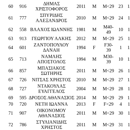
ΔΗΜΑΣ
60
916
2011
M
M<29
23
1
ΧΡΙΣΤΟΦΟΡΟΣ
ΣΠΥΡΙΔΗΣ
61
777
2010
M
M<29
24
1
ΑΛΕΞΑΝΔΡΟΣ
M40-
62
558
ΒΛΑΧΟΣ ΙΩΑΝΝΗΣ
1981
M
10
1
49
63
913
ΓΕΩΡΓΙΟΥ ΑΛΚΗΣ
2012
M
M<29
25
1
ΖΑΝΤΟΠΟΥΛΟΥ
F30-
64
601
1994
F
1
1
ΔΑΝΑΗ
39
ΝΑΜΛΗΣ
M30-
65
713
1994
M
10
1
ΑΠΟΣΤΟΛΟΣ
39
ΜΠΑΣΙΑΚΟΣ
66
857
2011
M
M<29
26
1
ΣΩΤΗΡΗΣ
67
726
ΝΙΤΣΑΣ ΧΡΗΣΤΟΣ
2010
M
M<29
27
1
ΝΤΑΚΟΥΛΑΣ
68
727
2004
M
M<29
28
1
ΕΥΑΓΓΕΛΟΣ
69
595
ΔΡΟΣΟΣ ΑΘΑΝΑΣΙΟΣ
2014
M
M<29
29
1
70
720
ΝΕΤΗ ΙΩΑΝΝΑ
2013
F
F<29
4
1
ΟΙΚΟΝΟΜΟΥ
71
907
2011
M
M<29
30
1
ΑΘΑΝΑΣΙΟΣ
ΣΤΥΛΙΑΝΙΔΗΣ
72
786
2011
M
M<29
31
1
ΧΡΗΣΤΟΣ