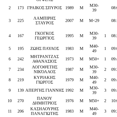
M30-
2
173
ΓΡΑΙΚΟΣ ΣΠΥΡΟΣ
1989
M
08:
39
ΛΑΜΠΙΡΗΣ
3
225
2007
M
M<29
08:
ΣΤΑΥΡΟΣ
ΓΚΟΓΚΟΣ
M30-
4
167
1995
M
1
08:
ΓΕΩΡΓΙΟΣ
39
M40-
5
195
ΖΩΗΣ ΠΑΥΛΟΣ
1983
M
1
09:
49
ΜΗΤΡΑΝΤΖΑΣ
6
242
1973
M
M50+
1
09:
ΑΘΑΝΑΣΙΟΣ
ΛΟΓΟΘΈΤΗΣ
M30-
7
234
1987
M
2
09:
ΝΙΚΌΛΑΟΣ
39
ΚΥΡΙΑΚΗΣ
M40-
8
219
1979
M
2
09:
ΓΙΩΡΓΟΣ
49
M30-
9
139
ΑΠΕΡΓΗΣ ΓΙΑΝΝΗΣ
1992
M
3
09:
39
ΠΑΝΟΥ
10
270
1976
M
M50+
2
10:
ΔΗΜΗΤΡΙΟΣ
ΚΑΣΗΛΟΥΡΗΣ
M40-
11
206
1983
M
3
09:
ΠΑΝΑΓΙΩΤΗΣ
49