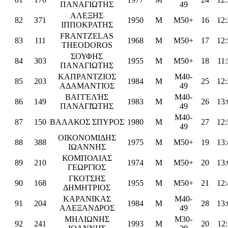
ΠΑΝΑΓΙΩΤΗΣ
49
ΑΛΕΞΗΣ
82
371
1950
M
M50+
16
12:
ΙΠΠΟΚΡΑΤΗΣ
FRANTZELAS
83
111
1968
M
M50+
17
12:
THEODOROS
ΣΟΥΦΗΣ
84
303
1955
M
M50+
18
11:
ΠΑΝΑΓΙΩΤΗΣ
ΚΑΠΡΑΝΤΖΙΟΣ
M40-
85
203
1984
M
25
12:
ΑΔΑΜΑΝΤΙΟΣ
49
ΒΑΓΓΕΛΉΣ
M40-
86
149
1983
M
26
13:
ΠΑΝΑΓΙΏΤΗΣ
49
M40-
87
150
ΒΑΛΑΚΟΣ ΣΠΥΡΟΣ
1980
M
27
12:
49
ΟΙΚΟΝΟΜΙΔΗΣ
88
388
1975
M
M50+
19
13:
ΙΩΑΝΝΗΣ
ΚΟΜΠΟΛΙΑΣ
89
210
1974
M
M50+
20
13:
ΓΕΩΡΓΙΟΣ
ΓΚΟΤΣΗΣ
90
168
1955
M
M50+
21
12:
ΔΗΜΗΤΡΙΟΣ
ΚΑΡΑΝΙΚΑΣ
M40-
91
204
1984
M
28
13:
ΑΛΕΞΑΝΔΡΟΣ
49
ΜΗΛΙΩΝΗΣ
M30-
92
241
1993
M
20
12: