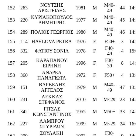
ΝΟΥΤΣΗΣ
M40-
152
263
1981
M
44
14:
ΑΡΙΣΤΕΙΔΗΣ
49
ΚΥΡΙΑΚΟΠΟΥΛΟΣ
M40-
153
220
1977
M
45
14:
ΔΗΜΗΤΡΗΣ
49
M40-
154
289
ΠΟΛΙΟΣ ΓΕΩΡΓΙΟΣ
1980
M
46
14:
49
155
114
HAVLOVA PETRA
1976
F
F50+
3
14:
F40-
156
332
ΦΑΤΙΟΥ ΣΟΝΙΑ
1978
F
4
15:
49
ΚΑΡΑΠΑΝΟΥ
F30-
157
205
1996
F
8
14:
ΕΙΡΗΝΗ
39
ΑΝΔΡΕΑ
158
360
1972
F
F50+
4
13:
ΠΑΝΑΓΙΩΤΑ
ΒΑΡΒΕΛΗΣ
M40-
159
151
1979
M
47
13:
ΑΓΓΕΛΟΣ
49
ΛΕΚΚΑΣ
160
231
2010
M
M<29
23
14:
ΣΤΕΦΑΝΟΣ
ΓΙΤΣΑΣ
161
342
1955
M
M50+
33
14:
ΚΩΝΣΤΑΝΤΙΝΟΣ
ΛΑΜΠΡΟΥ
162
227
1999
M
M<29
24
16:
ΣΠΥΡΙΔΩΝ
ΣΟΥΛΑΚΗ
F30-
163
299
1993
F
9
14: