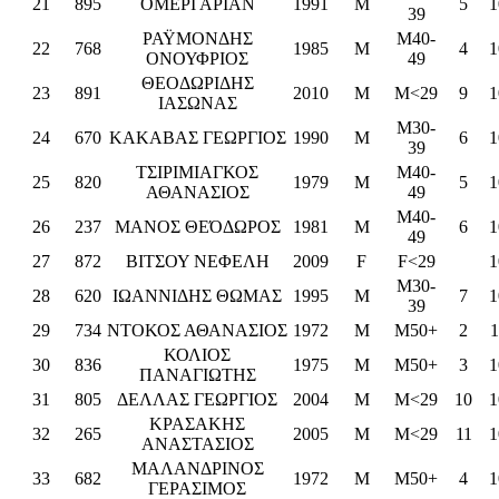
21
895
ΟΜΕΡΙ ΑΡΙΑΝ
1991
M
5
1
39
ΡΑΫΜΟΝΔΗΣ
M40-
22
768
1985
M
4
1
ΟΝΟΥΦΡΙΟΣ
49
ΘΕΟΔΩΡΙΔΗΣ
23
891
2010
M
M<29
9
1
ΙΑΣΩΝΑΣ
M30-
24
670
ΚΑΚΑΒΑΣ ΓΕΩΡΓΙΟΣ
1990
M
6
1
39
ΤΣΙΡΙΜΙΑΓΚΟΣ
M40-
25
820
1979
M
5
1
ΑΘΑΝΑΣΙΟΣ
49
M40-
26
237
ΜΑΝΟΣ ΘΕΌΔΩΡΟΣ
1981
M
6
1
49
27
872
ΒΙΤΣΟΥ ΝΕΦΕΛΗ
2009
F
F<29
1
M30-
28
620
ΙΩΑΝΝΙΔΗΣ ΘΩΜΑΣ
1995
M
7
1
39
29
734
ΝΤΟΚΟΣ ΑΘΑΝΑΣΙΟΣ
1972
M
M50+
2
1
ΚΟΛΙΟΣ
30
836
1975
M
M50+
3
1
ΠΑΝΑΓΙΩΤΗΣ
31
805
ΔΕΛΛΑΣ ΓΕΩΡΓΙΟΣ
2004
M
M<29
10
1
ΚΡΑΣΑΚΗΣ
32
265
2005
M
M<29
11
1
ΑΝΑΣΤΑΣΙΟΣ
ΜΑΛΑΝΔΡΙΝΟΣ
33
682
1972
M
M50+
4
1
ΓΕΡΑΣΙΜΟΣ