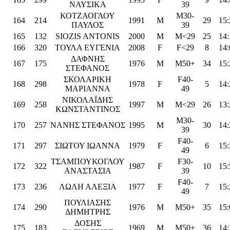
ΝΑΥΣΙΚΑ
39
ΚΟΤΖΑΟΓΛΟΥ
M30-
164
214
1991
M
29
15:
ΠΑΥΛΟΣ
39
165
132
SIOZIS ANTONIS
2000
M
M<29
25
14:
166
320
ΤΟΥΛΑ ΕΥΓΕΝΙΑ
2008
F
F<29
8
14:
ΔΑΦΝΗΣ
167
175
1976
M
M50+
34
15:
ΣΤΕΦΑΝΟΣ
ΣΚΟΛΑΡΙΚΗ
F40-
168
298
1978
F
5
14:
ΜΑΡΙΑΝΝΑ
49
ΝΙΚΟΛΑΪΔΗΣ
169
258
1997
M
M<29
26
13:
ΚΩΝΣΤΑΝΤΙΝΟΣ
M30-
170
257
ΝΑΝΗΣ ΣΤΕΦΑΝΟΣ
1995
M
30
14:
39
F40-
171
297
ΣΙΩΤΟΥ ΙΩΑΝΝΑ
1979
F
6
15:
49
ΤΣΑΜΠΟΥΚΟΓΛΟΥ
F30-
172
322
1987
F
10
15:
ΑΝΑΣΤΑΣΙΑ
39
F40-
173
236
ΛΩΛΗ ΑΛΕΞΙΑ
1977
F
7
15:
49
ΠΟΥΛΙΑΣΗΣ
174
290
1976
M
M50+
35
15:
ΔΗΜΗΤΡΗΣ
ΔΟΣΗΣ
175
183
1969
M
M50+
36
14: