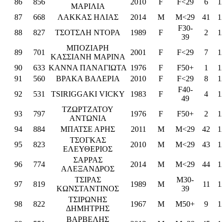
86
856
2010
F
F<29
6
1
ΜΑΡΙΛΙΑ
87
668
ΛΑΚΚΑΣ ΗΛΙΑΣ
2014
M
M<29
41
1
F30-
88
827
ΤΣΟΤΣΛΗ ΝΤΟΡΑ
1989
F
2
1
39
ΜΠΟΖΙΑΡΗ
89
701
2001
F
F<29
7
1
ΚΑΣΣΙΑΝΗ ΜΑΡΙΝΑ
90
633
ΚΑΝΝΑ ΠΑΝΑΓΙΩΤΑ
1976
F
F50+
1
1
91
560
ΒΡΑΚΑ ΒΑΛΕΡΙΑ
2010
F
F<29
8
1
F40-
92
531
TSIRIGGAKI VICKY
1983
F
4
1
49
ΤΖΩΡΤΖΑΤΟΥ
93
797
1976
F
F50+
2
1
ΑΝΤΩΝΙΑ
94
884
ΜΠΑΤΣΕ ΑΡΗΣ
2011
M
M<29
42
1
ΤΣΟΓΚΑΣ
95
823
2010
M
M<29
43
1
ΕΛΕΥΘΕΡΙΟΣ
ΣΑΡΡΑΣ
96
774
2014
M
M<29
44
1
ΑΛΕΞΑΝΔΡΟΣ
ΤΣΙΡΑΣ
M30-
97
819
1989
M
11
1
ΚΩΝΣΤΑΝΤΙΝΟΣ
39
ΤΣΙΡΩΝΗΣ
98
822
1967
M
M50+
9
1
ΔΗΜΗΤΡΗΣ
ΒΑΡΒΕΛΗΣ