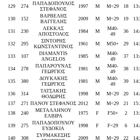
ΠΑΠΑΔΟΠΟΥΛΟΣ
129
274
1997
M
M<29
18
13:
ΣΤΕΦΑΝΟΣ
ΒΑΡΒΕΛΗΣ
130
152
2009
M
M<29
19
13:
ΒΑΓΓΕΛΗΣ
ΛΕΚΚΑΣ
M40-
131
230
1984
M
36
14:
ΑΠΟΣΤΟΛΟΣ
49
ΣΙΝΤΟΡΗΣ
132
295
1961
M
M50+
29
14:
ΚΩΝΣΤΑΝΤΙΝΟΣ
DIAMANTIS
M40-
133
107
1985
M
37
13:
ANGELOS
49
ΠΑΠΑΡΟΎΝΑΣ
M40-
134
278
1981
M
38
13:
ΓΕΩΡΓΙΟΣ
49
ΔΟΥΚΑΚΗΣ
M40-
135
380
1981
M
39
14:
ΓΕΩΡΓΙΟΣ
49
ΤΑΤΣΑΚΗΣ
136
314
1998
M
M<29
20
14:
ΘΟΔΩΡΗΣ
137
271
ΠΑΝΟΥ ΣΤΕΦΑΝΟΣ
2012
M
M<29
21
15:
ΜΕΤΑΛΛΗΝΟΥ
138
240
1975
F
F50+
2
13:
ΕΛΒΙΡΑ
ΠΑΠΑΔΟΠΟΥΛΟΥ
139
275
1998
F
F<29
6
14:
ΕΥΔΟΚΙΑ
ΣΥΡΜΑΚΕΣΗΣ
140
308
2009
M
M<29
22
14: