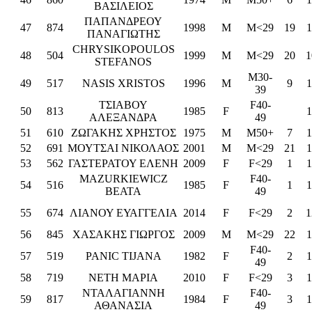
ΒΑΣΙΛΕΙΟΣ
ΠΑΠΑΝΔΡΕΟΥ
47
874
1998
M
M<29
19
1
ΠΑΝΑΓΙΩΤΗΣ
CHRYSIKOPOULOS
48
504
1999
M
M<29
20
1
STEFANOS
M30-
49
517
NASIS XRISTOS
1996
M
9
1
39
ΤΣΙΑΒΟΥ
F40-
50
813
1985
F
1
ΑΛΕΞΑΝΔΡΑ
49
51
610
ΖΩΓΑΚΗΣ ΧΡΗΣΤΟΣ
1975
M
M50+
7
1
52
691
ΜΟΥΤΣΑΙ ΝΙΚΟΛΑΟΣ
2001
M
M<29
21
1
53
562
ΓΑΣΤΕΡΑΤΟΥ ΕΛΕΝΗ
2009
F
F<29
1
1
MAZURKIEWICZ
F40-
54
516
1985
F
1
1
BEATA
49
55
674
ΛΙΑΝΟΥ ΕΥΑΓΓΕΛΙΑ
2014
F
F<29
2
1
56
845
ΧΑΣΑΚΗΣ ΓΙΩΡΓΟΣ
2009
M
M<29
22
1
F40-
57
519
PANIC TIJANA
1982
F
2
1
49
58
719
ΝΕΤΗ ΜΑΡΙΑ
2010
F
F<29
3
1
ΝΤΑΛΑΓΙΑΝΝΗ
F40-
59
817
1984
F
3
1
ΑΘΑΝΑΣΙΑ
49