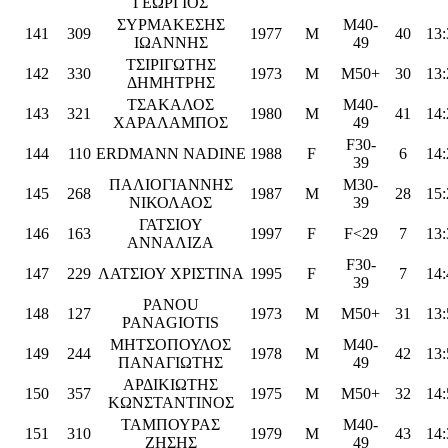
ΓΕΩΡΓΙΟΣ
ΣΥΡΜΑΚΕΣΗΣ
M40-
141
309
1977
M
40
13:
ΙΩΑΝΝΗΣ
49
ΤΣΙΡΙΓΩΤΗΣ
142
330
1973
M
M50+
30
13:
ΔΗΜΗΤΡΗΣ
ΤΣΑΚΑΛΟΣ
M40-
143
321
1980
M
41
14:
ΧΑΡΑΛΑΜΠΟΣ
49
F30-
144
110
ERDMANN NADINE
1988
F
6
14:
39
ΠΑΛΙΟΓΙΑΝΝΗΣ
M30-
145
268
1987
M
28
15:
ΝΙΚΟΛΑΟΣ
39
ΓΑΤΣΙΟΥ
146
163
1997
F
F<29
7
13:
ΑΝΝΑΛΙΖΑ
F30-
147
229
ΛΑΤΣΙΟΥ ΧΡΙΣΤΙΝΑ
1995
F
7
14:
39
PANOU
148
127
1973
M
M50+
31
13:
PANAGIOTIS
ΜΗΤΣΟΠΟΥΛΟΣ
M40-
149
244
1978
M
42
13:
ΠΑΝΑΓΙΩΤΗΣ
49
ΑΡΔΙΚΙΩΤΗΣ
150
357
1975
M
M50+
32
14:
ΚΩΝΣΤΑΝΤΙΝΟΣ
ΤΑΜΠΟΥΡΑΣ
M40-
151
310
1979
M
43
14:
ΖΗΣΗΣ
49