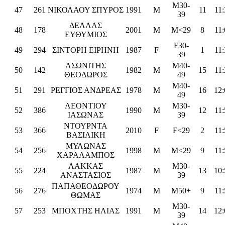
M30-
47
261
ΝΙΚΟΛΑΟΥ ΣΠΥΡΟΣ
1991
M
11
11:
39
ΔΕΛΛΑΣ
48
178
2001
M
M<29
8
11:
ΕΥΘΥΜΙΟΣ
F30-
49
294
ΣΙΝΤΟΡΗ ΕΙΡΗΝΗ
1987
F
1
11:
39
ΑΣΩΝΙΤΗΣ
M40-
50
142
1982
M
15
11:
ΘΕΟΔΩΡΟΣ
49
M40-
51
291
ΡΕΓΓΙΟΣ ΑΝΔΡΕΑΣ
1978
M
16
12:
49
ΛΕΟΝΤΙΟΥ
M30-
52
386
1990
M
12
11:
ΙΑΣΩΝΑΣ
39
ΝΤΟΥΡΝΤΑ
53
366
2010
F
F<29
2
11:
ΒΑΣΙΛΙΚΗ
ΜΥΛΩΝΑΣ
54
256
1998
M
M<29
9
11:
ΧΑΡΑΛΑΜΠΟΣ
ΛΑΚΚΑΣ
M30-
55
224
1987
M
13
10:
ΑΝΑΣΤΑΣΙΟΣ
39
ΠΑΠΑΘΕΟΔΩΡΟΥ
56
276
1974
M
M50+
9
11:
ΘΩΜΑΣ
M30-
57
253
ΜΠΟΧΤΗΣ ΗΛΙΑΣ
1991
M
14
12:
39