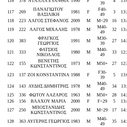
116
378
ΝΤΑΛΛΑ ΕΥΑΝΘΙΑ
1990
F
4
15:
39
ΠΑΝΑΓΙΩΤΟΥ
F40-
117
269
1981
F
3
13:
ΒΑΣΙΛΙΚΗ
49
118
223
ΛΑΓΟΣ ΣΤΕΦΑΝΟΣ
2009
M
M<29
16
13:
M40-
119
222
ΛΑΓΟΣ ΜΙΧΑΛΗΣ
1978
M
32
13:
49
ΦΡΑΓΚΟΣ
M30-
120
383
1991
M
27
14:
ΓΕΩΡΓΙΟΣ
39
ΦΑΤΣΙΟΣ
M40-
121
333
1980
M
33
12:
ΝΙΚΟΛΑΟΣ
49
ΒΕΝΕΤΗΣ
122
155
1973
M
M50+
27
12:
ΚΩΝΣΤΑΝΤΊΝΟΣ
F30-
123
137
ZOI KONSTANTINA
1988
F
5
13:
39
M40-
124
143
ΑΥΔΗΣ ΔΗΜΗΤΡΗΣ
1978
M
34
13:
49
125
336
ΦΩΤΟΥ ΛΑΖΑΡΟΣ
1963
M
M50+
28
14:
126
156
ΒΛΑΧΟΥ ΜΑΡΙΑ
2000
F
F<29
5
13:
ΜΠΟΣΤΑΝΙΔΗΣ
127
250
2000
M
M<29
17
14:
ΚΩΝΣΤΑΝΤΙΝΟΣ
M40-
128
363
ΑΥΓΕΡΗΣ ΓΕΩΡΓΙΟΣ
1983
M
35
14:
49