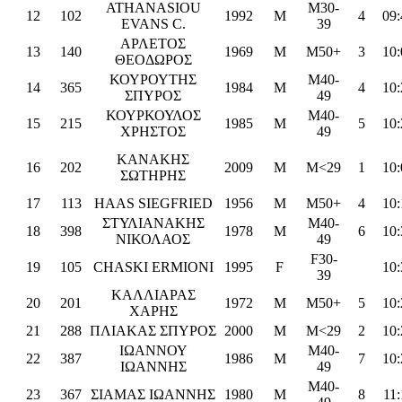
ATHANASIOU
M30-
12
102
1992
M
4
09:
EVANS C.
39
ΑΡΛΕΤΟΣ
13
140
1969
M
M50+
3
10:
ΘΕΟΔΩΡΟΣ
ΚΟΥΡΟΥΤΗΣ
M40-
14
365
1984
M
4
10:
ΣΠΥΡΟΣ
49
ΚΟΥΡΚΟΥΛΟΣ
M40-
15
215
1985
M
5
10:
ΧΡΗΣΤΟΣ
49
ΚΑΝΑΚΗΣ
16
202
2009
M
M<29
1
10:
ΣΩΤΗΡΗΣ
17
113
HAAS SIEGFRIED
1956
M
M50+
4
10:
ΣΤΥΛΙΑΝΑΚΗΣ
M40-
18
398
1978
M
6
10:
ΝΙΚΟΛΑΟΣ
49
F30-
19
105
CHASKI ERMIONI
1995
F
10:
39
ΚΑΛΛΙΑΡΑΣ
20
201
1972
M
M50+
5
10:
ΧΑΡΗΣ
21
288
ΠΛΙΑΚΑΣ ΣΠΥΡΟΣ
2000
M
M<29
2
10:
ΙΩΑΝΝΟΥ
M40-
22
387
1986
M
7
10:
ΙΩΑΝΝΗΣ
49
M40-
23
367
ΣΙΑΜΑΣ ΙΩΑΝΝΗΣ
1980
M
8
11: