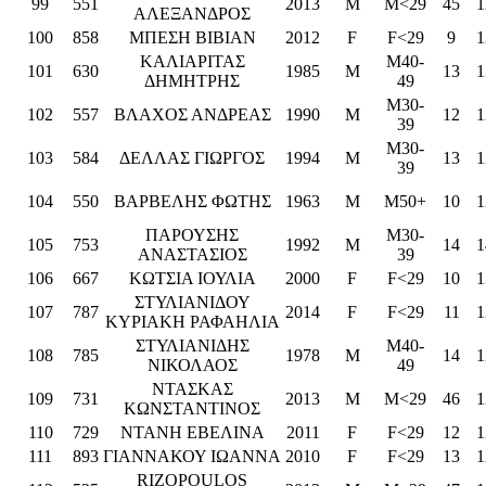
99
551
2013
M
M<29
45
1
ΑΛΕΞΑΝΔΡΟΣ
100
858
ΜΠΕΣΗ ΒΙΒΙΑΝ
2012
F
F<29
9
1
ΚΑΛΙΑΡΙΤΑΣ
M40-
101
630
1985
M
13
1
ΔΗΜΗΤΡΗΣ
49
M30-
102
557
ΒΛΑΧΟΣ ΑΝΔΡΕΑΣ
1990
M
12
1
39
M30-
103
584
ΔΕΛΛΑΣ ΓΙΩΡΓΟΣ
1994
M
13
1
39
104
550
ΒΑΡΒΕΛΗΣ ΦΩΤΗΣ
1963
M
M50+
10
1
ΠΑΡΟΥΣΗΣ
M30-
105
753
1992
M
14
1
ΑΝΑΣΤΑΣΙΟΣ
39
106
667
ΚΩΤΣΙΑ ΙΟΥΛΙΑ
2000
F
F<29
10
1
ΣΤΥΛΙΑΝΙΔΟΥ
107
787
2014
F
F<29
11
1
ΚΥΡΙΑΚΗ ΡΑΦΑΗΛΙΑ
ΣΤΥΛΙΑΝΙΔΗΣ
M40-
108
785
1978
M
14
1
ΝΙΚΟΛΑΟΣ
49
ΝΤΑΣΚΑΣ
109
731
2013
M
M<29
46
1
ΚΩΝΣΤΑΝΤΙΝΟΣ
110
729
ΝΤΑΝΗ ΕΒΕΛΙΝΑ
2011
F
F<29
12
1
111
893
ΓΙΑΝΝΑΚΟΥ ΙΩΑΝΝΑ
2010
F
F<29
13
1
RIZOPOULOS