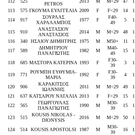
112
525
2013
M
M<29
47
1
PETROS
113
575
ΓΚΟΥΜΑ ΕΥΑΓΓΕΛΙΑ
2009
F
F<29
14
1
ΣΟΥΡΛΑΣ
F40-
114
917
1977
F
5
1
ΧΑΡΑΛΑΜΠΟΣ
49
ΑΝΑΣΤΑΣΙΟΥ
115
910
2014
M
M<29
48
1
ΑΝAΣΤΑΣΙΟΣ
116
340
ΗΣΑΙΟΥ ΔΗΜΗΤΡΗΣ
1975
M
M50+
11
1
ΔΗΜΗΤΡΊΟΥ
M40-
117
589
1982
M
15
1
ΠΑΝΑΓΙΏΤΗΣ
49
F30-
118
685
ΜΑΣΤΟΡΑ ΚΑΤΕΡΙΝΑ
1993
F
3
1
39
ΡΟΥΜΠΗ ΕΥΘΥΜΙΑ-
F30-
119
771
1992
F
4
1
ΜΑΡΙΑ
39
ΚΑΡΑΚΙΤΣΟΣ
120
906
2011
M
M<29
49
1
ΙΩΑΝΝΗΣ
121
637
ΚΑΤΣΑΡΟΥ ΝΑΤΑΛΙΑ
2013
F
F<29
15
1
ΓΕΩΡΓΟΥΛΑΣ
M30-
122
565
1990
M
15
1
ΠΑΝΑΓΙΩΤΗΣ
39
KOUSIS NIKOLAS -
123
515
2016
M
M<29
50
1
DIONYSIS
M30-
124
514
KOUSIS APOSTOLSI
1987
M
16
1
39