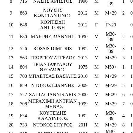
8
715
ΝΑΣΗΣ ΧΡΗΣΤΟΣ
1996
M
1
0
39
ΝΟΥΣΗΣ
9
863
2012
M
M<29
2
0
ΚΩΝΣΤΑΝΤΙΝΟΣ
ΚΟΡΙΤΣΙΔΗ
10
646
2012
F
F<29
0
ΑΝΤΙΓΟΝΗ
M30-
11
680
ΜΑΚΡΗΣ ΙΩΑΝΝΗΣ
1990
M
2
0
39
M30-
12
526
ROSSIS DIMITRIS
1995
M
3
1
39
13
563
ΓΕΩΡΓΙΟΥ ΑΓΓΕΛΟΣ
2013
M
M<29
3
1
ΤΡΙΑΝΤΑΦΥΛΛΟΥ
14
804
1975
M
M50+
1
1
ΘΕΟΔΩΡΟΣ
15
700
ΜΠΛΕΤΣΑΣ ΒΑΣΙΛΗΣ
2010
M
M<29
4
1
16
859
ΝΤΟΚΟΣ ΙΩΑΝΝΗΣ
2009
M
M<29
5
1
17
527
SALTAGIANNIS ARIS
2000
M
M<29
6
0
ΜΠΡΑΧΙΜΗ ΑΝΤΡΙΑΝ
18
708
1999
M
M<29
7
0
- ΜΗΝΑΣ
ΚΟΥΤΣΙΔΗΣ
M30-
19
654
1992
M
4
1
ΚΑΛΛΙΝΙΚΟΣ
39
20
733
ΝΤΟΚΟΣ ΣΠΥΡΟΣ
2011
M
M<29
8
1
M30-