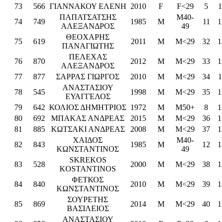
73
566
ΓΙΑΝΝΑΚΟΥ ΕΛΕΝΗ
2010
F
F<29
5
1
ΠΑΠΑΤΣΑΤΣΗΣ
M40-
74
749
1985
M
11
1
AΛΕΞΑΝΔΡΟΣ
49
ΘΕΟΧΑΡΗΣ
75
619
2011
M
M<29
32
1
ΠΑΝΑΓΙΩΤΗΣ
ΠΕΛΕΧΑΣ
76
870
2012
M
M<29
33
1
ΑΛΕΞΑΝΔΡΟΣ
77
877
ΣΑΡΡΑΣ ΓΙΩΡΓΟΣ
2010
M
M<29
34
1
ΑΝΑΣΤΑΣΙΟΥ
78
545
1998
M
M<29
35
1
ΕΥΑΓΓΕΛΟΣ
79
642
ΚΟΛΙΟΣ ΔΗΜΗΤΡΙΟΣ
1972
M
M50+
8
1
80
692
ΜΠΑΚΑΣ ΑΝΔΡΕΑΣ
2015
M
M<29
36
1
81
885
ΚΩΤΣΑΚΙ ΑΝΔΡΕΑΣ
2008
M
M<29
37
1
ΧΑΙΔΟΣ
M40-
82
843
1985
M
12
1
ΚΩΝΣΤΑΝΤΙΝΟΣ
49
SKREKOS
83
528
2000
M
M<29
38
1
KOSTANTINOS
ΦΕΤΚΟΣ
84
840
2010
M
M<29
39
1
ΚΩΝΣΤΑΝΤΙΝΟΣ
ΣΟΥΡΕΤΗΣ
85
869
2014
M
M<29
40
1
ΒΑΣΙΛΕΙΟΣ
ΑΝΑΣΤΑΣΙΟΥ