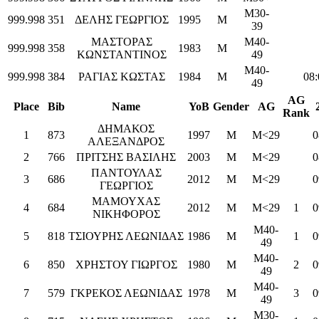
M30-
999.998
351
ΔΕΛΗΣ ΓΕΩΡΓΙΟΣ
1995
M
39
ΜΑΣΤΟΡΑΣ
M40-
999.998
358
1983
M
ΚΩΝΣΤΑΝΤΙΝΟΣ
49
M40-
999.998
384
ΡΑΓΙΑΣ ΚΩΣΤΑΣ
1984
M
08:
49
AG
Place
Bib
Name
YoB
Gender
AG
Rank
ΔΗΜΑΚΟΣ
1
873
1997
M
M<29
0
ΑΛΕΞΑΝΔΡΟΣ
2
766
ΠΡΙΤΣΗΣ ΒΑΣΙΛΗΣ
2003
M
M<29
0
ΠΑΝΤΟΥΛΑΣ
3
686
2012
M
M<29
0
ΓΕΩΡΓΙΟΣ
ΜΑΜΟΥΧΑΣ
4
684
2012
M
M<29
1
0
ΝΙΚΗΦΟΡΟΣ
M40-
5
818
ΤΣΙΟΥΡΗΣ ΛΕΩΝΙΔΑΣ
1986
M
1
0
49
M40-
6
850
ΧΡΗΣΤΟΥ ΓΙΩΡΓΟΣ
1980
M
2
0
49
M40-
7
579
ΓΚΡΕΚΟΣ ΛΕΩΝΙΔΑΣ
1978
M
3
0
49
M30-