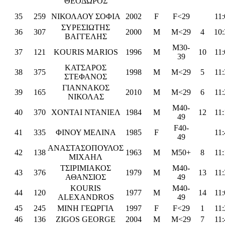
ΘΕΟΔΩΡΟΣ
35
259
ΝΙΚΟΛΑΟΥ ΣΟΦΙΑ
2002
F
F<29
11:
ΣΥΡΕΣΙΩΤΗΣ
36
307
2000
M
M<29
4
10:
ΒΑΓΓΕΛΗΣ
M30-
37
121
KOURIS MARIOS
1996
M
10
11:
39
ΚΑΤΣΑΡΟΣ
38
375
1998
M
M<29
5
11:
ΣΤΕΦΑΝΟΣ
ΓΙΑΝΝΑΚΟΣ
39
165
2010
M
M<29
6
11:
ΝΙΚΟΛΑΣ
M40-
40
370
ΧΟΝΤΑΙ ΝΤΑΝΙΕΛ
1984
M
12
11:
49
F40-
41
335
ΦΙΝΟΥ ΜΕΛΙΝΑ
1985
F
11:
49
ΑΝΑΣΤΑΣΟΠΟΥΛΟΣ
42
138
1963
M
M50+
8
11:
ΜΙΧΑΗΛ
ΤΣΙΡΙΜΙΑΚΟΣ
M40-
43
376
1979
M
13
11:
ΑΘΑΝΣΙΟΣ
49
KOURIS
M40-
44
120
1977
M
14
11:
ALEXANDROS
49
45
245
ΜΙΝΗ ΓΕΩΡΓΙΑ
1997
F
F<29
1
11:
46
136
ZIGOS GEORGE
2004
M
M<29
7
11: