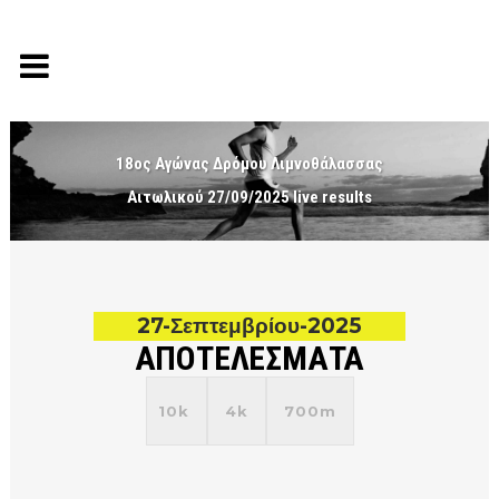
18ος Αγώνας Δρόμου Λιμνοθάλασσας
Αιτωλικού 27/09/2025 live results
27-Σεπτεμβρίου-2025
ΑΠΟΤΕΛΕΣΜΑΤΑ
10k
4k
700m