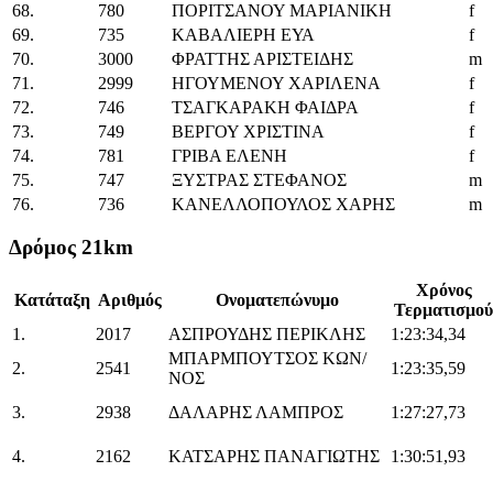
68.
780
ΠΟΡΙΤΣΑΝΟΥ ΜΑΡΙΑΝΙΚΗ
f
69.
735
ΚΑΒΑΛΙΕΡΗ ΕΥΑ
f
70.
3000
ΦΡΑΤΤΗΣ ΑΡΙΣΤΕΙΔΗΣ
m
71.
2999
ΗΓΟΥΜΕΝΟΥ ΧΑΡΙΛΕΝΑ
f
72.
746
ΤΣΑΓΚΑΡΑΚΗ ΦΑΙΔΡΑ
f
73.
749
ΒΕΡΓΟΥ ΧΡΙΣΤΙΝΑ
f
74.
781
ΓΡΙΒΑ ΕΛΕΝΗ
f
75.
747
ΞΥΣΤΡΑΣ ΣΤΕΦΑΝΟΣ
m
76.
736
ΚΑΝΕΛΛΟΠΟΥΛΟΣ ΧΑΡΗΣ
m
Δρόμος 21km
Χρόνος
Κατάταξη
Αριθμός
Ονοματεπώνυμο
Τερματισμού
1.
2017
ΑΣΠΡΟΥΔΗΣ ΠΕΡΙΚΛΗΣ
1:23:34,34
ΜΠΑΡΜΠΟΥΤΣΟΣ ΚΩΝ/
2.
2541
1:23:35,59
ΝΟΣ
3.
2938
ΔΑΛΑΡΗΣ ΛΑΜΠΡΟΣ
1:27:27,73
4.
2162
ΚΑΤΣΑΡΗΣ ΠΑΝΑΓΙΩΤΗΣ
1:30:51,93