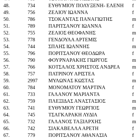
48.
734
ΕΥΘΥΜΙΟΥ ΠΟΛΥΞΕΝΗ- ΕΛΕΝΗ
f
49.
756
ΖΕΛΙΟΥ ΙΩΑΝΝΑ
f
50.
786
ΤΣΟΚΑΝΤΑΣ ΠΑΝΑΓΙΩΤΗΣ
m
51.
789
ΠΑΡΙΤΣΑΝΟΥ ΙΩΑΝΝΑ
f
52.
755
ΖΕΛΙΟΣ ΘΕΟΦΑΝΗΣ
m
53.
778
ΓΕΝΔΟΥΛΑ ΑΡΤΕΜΙΣ
f
54.
744
ΣΠΑΗΣ ΙΩΑΝΝΗΣ
m
55.
796
ΠΟΡΙΤΣΑΝΟΥ ΘΕΟΔΩΡΑ
f
56.
790
ΦΟΥΡΝΑΡΑΚΗΣ ΓΙΩΡΓΟΣ
m
57.
766
ΚΟΤΣΑΛΟΣ ΧΡΗΣΤΟΣ ΑΝΔΡΕΑ
m
58.
757
ΠΑΤΡΙΝΟΥ ΑΡΙΣΤΕΑ
f
59.
2997
ΜΥΛΩΝΑΣ ΚΩΣΤΑΣ
m
60.
784
ΜΟΝΟΜΑΤΟΥ ΜΑΡΤΙΝΑ
f
61.
733
ΓΑΛΑΝΟΥ ΜΑΡΙΑΝΤΑ
f
62.
759
ΠΛΕΞΙΔΑΣ ΑΝΑΣΤΑΣΙΟΣ
m
63.
741
ΕΥΘΥΜΙΟΥ ΓΕΩΡΓΙΟΣ
m
64.
745
ΤΣΑΓΚΑΡΑΚΗ ΛΥΔΙΑ
f
65.
732
ΓΑΛΑΝΟΣ ΤΑΞΙΑΡΧΗΣ
m
66.
742
ΣΙΑΚΑΒΕΛΛΑ ΑΡΕΤΗ
f
67.
779
ΠΟΡΙΤΣΑΝΟΥ ΑΘΑΝΑΣΙΑ
f