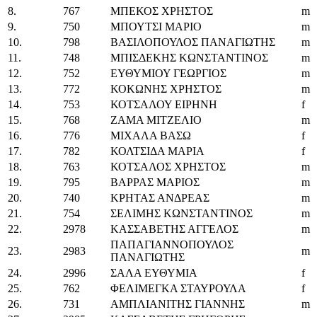
8.
767
ΜΠΕΚΟΣ ΧΡΗΣΤΟΣ
m
9.
750
ΜΠΟΥΤΣΙ ΜΑΡΙΟ
m
10.
798
ΒΑΣΙΛΟΠΟΥΛΟΣ ΠΑΝΑΓΙΩΤΗΣ
m
11.
748
ΜΠΙΣΔΕΚΗΣ ΚΩΝΣΤΑΝΤΙΝΟΣ
m
12.
752
ΕΥΘΥΜΙΟΥ ΓΕΩΡΓΙΟΣ
m
13.
772
ΚΟΚΩΝΗΣ ΧΡΗΣΤΟΣ
m
14.
753
ΚΟΤΣΑΛΟΥ ΕΙΡΗΝΗ
f
15.
768
ΖΑΜΑ ΜΙΤΖΕΛΙΟ
m
16.
776
ΜΙΧΑΛΑ ΒΑΣΩ
f
17.
782
ΚΟΛΤΣΙΔΑ ΜΑΡΙΑ
f
18.
763
ΚΟΤΣΑΛΟΣ ΧΡΗΣΤΟΣ
m
19.
795
ΒΑΡΡΑΣ ΜΑΡΙΟΣ
m
20.
740
ΚΡΗΤΑΣ ΑΝΔΡΕΑΣ
m
21.
754
ΣΕΛΙΜΗΣ ΚΩΝΣΤΑΝΤΙΝΟΣ
m
22.
2978
ΚΑΣΣΑΒΕΤΗΣ ΑΓΓΕΛΟΣ
m
ΠΑΠΑΓΙΑΝΝΟΠΟΥΛΟΣ
23.
2983
m
ΠΑΝΑΓΙΩΤΗΣ
24.
2996
ΣΑΛΑ ΕΥΘΥΜΙΑ
f
25.
762
ΦΕΛΙΜΕΓΚΑ ΣΤΑΥΡΟΥΛΑ
f
26.
731
ΑΜΠΛΙΑΝΙΤΗΣ ΓΙΑΝΝΗΣ
m