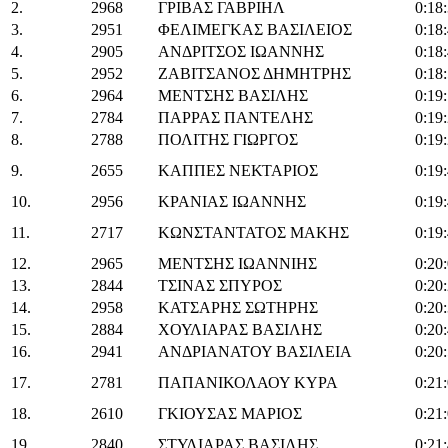
2.
2968
ΓΡΙΒΑΣ ΓΑΒΡΙΗΛ
0:18
3.
2951
ΦΕΛΙΜΕΓΚΑΣ ΒΑΣΙΛΕΙΟΣ
0:18
4.
2905
ΑΝΔΡΙΤΣΟΣ ΙΩΑΝΝΗΣ
0:18
5.
2952
ΖΑΒΙΤΣΑΝΟΣ ΔΗΜΗΤΡΗΣ
0:18
6.
2964
ΜΕΝΤΣΗΣ ΒΑΣΙΛΗΣ
0:19:
7.
2784
ΠΑΡΡΑΣ ΠΑΝΤΕΛΗΣ
0:19
8.
2788
ΠΟΛΙΤΗΣ ΓΙΩΡΓΟΣ
0:19
9.
2655
ΚΑΠΠΕΣ ΝΕΚΤΑΡΙΟΣ
0:19
10.
2956
ΚΡΑΝΙΑΣ ΙΩΑΝΝΗΣ
0:19
11.
2717
ΚΩΝΣΤΑΝΤΑΤΟΣ ΜΑΚΗΣ
0:19
12.
2965
ΜΕΝΤΣΗΣ ΙΩΑΝΝΙΗΣ
0:20
13.
2844
ΤΣΙΝΑΣ ΣΠΥΡΟΣ
0:20
14.
2958
ΚΑΤΣΑΡΗΣ ΣΩΤΗΡΗΣ
0:20
15.
2884
ΧΟΥΛΙΑΡΑΣ ΒΑΣΙΛΗΣ
0:20
16.
2941
ΑΝΔΡΙΑΝΑΤΟΥ ΒΑΣΙΛΕΙΑ
0:20
17.
2781
ΠΑΠΑΝΙΚΟΛΑΟΥ ΚΥΡΑ
0:21
18.
2610
ΓΚΙΟΥΣΑΣ ΜΑΡΙΟΣ
0:21
19.
2840
ΣΤΥΛΙΑΡΑΣ ΒΑΣΙΛΗΣ
0:21