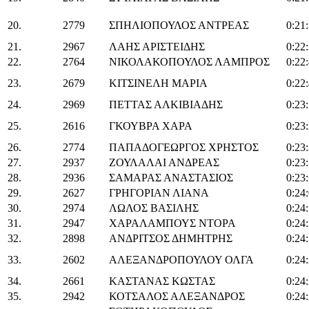
20.
2779
ΣΠΗΛΙΟΠΟΥΛΟΣ ΑΝΤΡΕΑΣ
0:21
21.
2967
ΛΑΗΣ ΑΡΙΣΤΕΙΔΗΣ
0:22
22.
2764
ΝΙΚΟΛΑΚΟΠΟΥΛΟΣ ΛΑΜΠΡΟΣ
0:22
23.
2679
ΚΙΤΣΙΝΕΛΗ ΜΑΡΙΑ
0:22
24.
2969
ΠΕΤΤΑΣ ΑΛΚΙΒΙΑΔΗΣ
0:23
25.
2616
ΓΚΟΥΒΡΑ ΧΑΡΑ
0:23
26.
2774
ΠΑΠΑΔΟΓΕΩΡΓΟΣ ΧΡΗΣΤΟΣ
0:23
27.
2937
ΖΟΥΛΑΛΑΙ ΑΝΔΡΕΑΣ
0:23
28.
2936
ΣΑΜΑΡΑΣ ΑΝΑΣΤΑΣΙΟΣ
0:23
29.
2627
ΓΡΗΓΟΡΙΑΝ ΛΙΑΝΑ
0:24
30.
2974
ΛΩΛΟΣ ΒΑΣΙΛΗΣ
0:24
31.
2947
ΧΑΡΑΛΑΜΠΟΥΣ ΝΤΟΡΑ
0:24
32.
2898
ΑΝΔΡΙΤΣΟΣ ΔΗΜΗΤΡΗΣ
0:24
33.
2602
ΑΛΕΞΑΝΔΡΟΠΟΥΛΟΥ ΟΛΓΑ
0:24
34.
2661
ΚΑΣΤΑΝΑΣ ΚΩΣΤΑΣ
0:24
35.
2942
ΚΟΤΣΑΛΟΣ ΑΛΕΞΑΝΔΡΟΣ
0:24