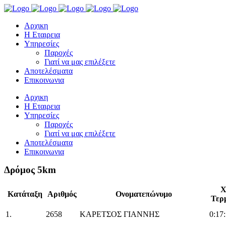
Αρχικη
Η Εταιρεια
Υπηρεσίες
Παροχές
Γιατί να μας επιλέξετε
Αποτελέσματα
Επικοινωνια
Αρχικη
Η Εταιρεια
Υπηρεσίες
Παροχές
Γιατί να μας επιλέξετε
Αποτελέσματα
Επικοινωνια
Δρόμος 5km
Χ
Κατάταξη
Αριθμός
Ονοματεπώνυμο
Τερ
1.
2658
ΚΑΡΕΤΣΟΣ ΓΙΑΝΝΗΣ
0:17