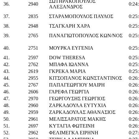
ΣΩΤΗΡΑΚΟΠΟΥΛΟΣ
36.
2940
0:24
ΑΛΕΞΑΝΔΡΟΣ
37.
2835
ΣΤΑΡΑΜΟΠΟΥΛΟΣ ΠΑΥΛΟΣ
0:25
38.
2948
ΤΣΑΓΚΑΡΗ ΧΑΡΑ
0:25
39.
2765
ΠΑΝΑΓΙΩΤΟΠΟΥΛΟΣ ΚΩΝ/ΝΟΣ
0:25
40.
2751
ΜΟΥΡΚΑ ΕΥΓΕΝΙΑ
0:25
41.
2597
DOW THERESA
0:25
42.
2762
ΜΠΑΦΑ ΙΩΑΝΝΑ
0:25
43.
2619
ΓΚΡΕΚΑ ΜΑΡΙΑ
0:25
44.
2955
ΚΙΤΣΟΠΑΝΟΣ ΚΩΝΣΤΑΝΤΙΝΟΣ
0:26
45.
2767
ΠΑΠΑΓΕΩΡΓΙΟΥ ΜΑΙΡΗ
0:26
46.
2606
ΓΑΡΕΦΑ ΓΕΩΡΓΙΑ
0:26
47.
2970
ΓΕΩΡΓΟΥΣΗΣ ΓΕΩΡΓΙΟΣ
0:26
48.
2960
ΖΑΡΚΑΔΟΥΛΑ ΕΥΤΥΧΙΑ
0:26
49.
2959
ΖΑΡΚΑΔΟΥΛΑΣ ΑΘΑΝΑΣΙΟΣ
0:26
50.
2961
ΜΕΛΙΣΣΑΡΑΤΟΣ ΜΑΚΗΣ
0:26
51.
2697
ΚΥΤΑΓΙΑ ΦΩΤΕΙΝΗ
0:26
52.
2962
ΦΕΛΙΜΕΓΚΑ ΕΙΡΗΝΗ
0:27