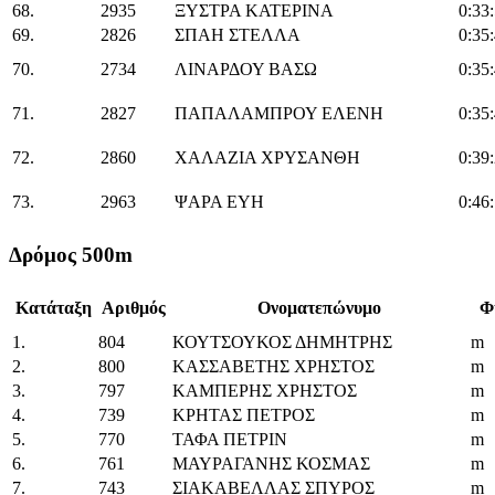
68.
2935
ΞΥΣΤΡΑ ΚΑΤΕΡΙΝΑ
0:33
69.
2826
ΣΠΑΗ ΣΤΕΛΛΑ
0:35
70.
2734
ΛΙΝΑΡΔΟΥ ΒΑΣΩ
0:35
71.
2827
ΠΑΠΑΛΑΜΠΡΟΥ ΕΛΕΝΗ
0:35
72.
2860
ΧΑΛΑΖΙΑ ΧΡΥΣΑΝΘΗ
0:39
73.
2963
ΨΑΡΑ ΕΥΗ
0:46
Δρόμος 500m
Κατάταξη
Αριθμός
Ονοματεπώνυμο
Φ
1.
804
ΚΟΥΤΣΟΥΚΟΣ ΔΗΜΗΤΡΗΣ
m
2.
800
ΚΑΣΣΑΒΕΤΗΣ ΧΡΗΣΤΟΣ
m
3.
797
ΚΑΜΠΕΡΗΣ ΧΡΗΣΤΟΣ
m
4.
739
ΚΡΗΤΑΣ ΠΕΤΡΟΣ
m
5.
770
ΤΑΦΑ ΠΕΤΡΙΝ
m
6.
761
ΜΑΥΡΑΓΑΝΗΣ ΚΟΣΜΑΣ
m
7.
743
ΣΙΑΚΑΒΕΛΛΑΣ ΣΠΥΡΟΣ
m