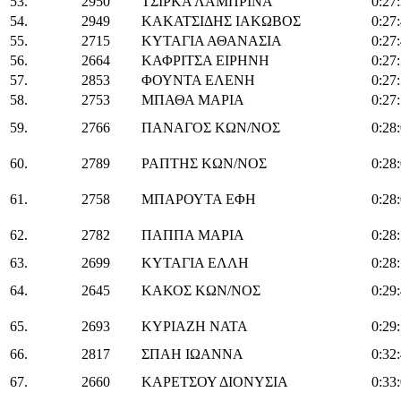
53.
2950
ΤΣΙΡΚΑ ΛΑΜΠΡΙΝΑ
0:27
54.
2949
ΚΑΚΑΤΣΙΔΗΣ ΙΑΚΩΒΟΣ
0:27
55.
2715
ΚΥΤΑΓΙΑ ΑΘΑΝΑΣΙΑ
0:27
56.
2664
ΚΑΦΡΙΤΣΑ ΕΙΡΗΝΗ
0:27
57.
2853
ΦΟΥΝΤΑ ΕΛΕΝΗ
0:27
58.
2753
ΜΠΑΘΑ ΜΑΡΙΑ
0:27
59.
2766
ΠΑΝΑΓΟΣ ΚΩΝ/ΝΟΣ
0:28
60.
2789
ΡΑΠΤΗΣ ΚΩΝ/ΝΟΣ
0:28
61.
2758
ΜΠΑΡΟΥΤΑ ΕΦΗ
0:28
62.
2782
ΠΑΠΠΑ ΜΑΡΙΑ
0:28
63.
2699
ΚΥΤΑΓΙΑ ΕΛΛΗ
0:28
64.
2645
ΚΑΚΟΣ ΚΩΝ/ΝΟΣ
0:29
65.
2693
ΚΥΡΙΑΖΗ ΝΑΤΑ
0:29
66.
2817
ΣΠΑΗ ΙΩΑΝΝΑ
0:32
67.
2660
ΚΑΡΕΤΣΟΥ ΔΙΟΝΥΣΙΑ
0:33