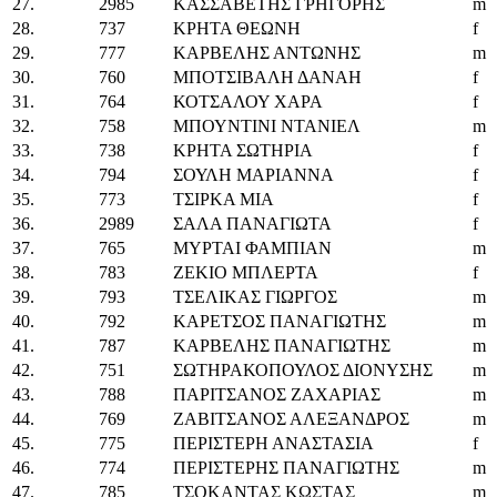
27.
2985
ΚΑΣΣΑΒΕΤΗΣ ΓΡΗΓΟΡΗΣ
m
28.
737
ΚΡΗΤΑ ΘΕΩΝΗ
f
29.
777
ΚΑΡΒΕΛΗΣ ΑΝΤΩΝΗΣ
m
30.
760
ΜΠΟΤΣΙΒΑΛΗ ΔΑΝΑΗ
f
31.
764
ΚΟΤΣΑΛΟΥ ΧΑΡΑ
f
32.
758
ΜΠΟΥΝΤΙΝΙ ΝΤΑΝΙΕΛ
m
33.
738
ΚΡΗΤΑ ΣΩΤΗΡΙΑ
f
34.
794
ΣΟΥΛΗ ΜΑΡΙΑΝΝΑ
f
35.
773
ΤΣΙΡΚΑ ΜΙΑ
f
36.
2989
ΣΑΛΑ ΠΑΝΑΓΙΩΤΑ
f
37.
765
ΜΥΡΤΑΙ ΦΑΜΠΙΑΝ
m
38.
783
ΖΕΚΙΟ ΜΠΛΕΡΤΑ
f
39.
793
ΤΣΕΛΙΚΑΣ ΓΙΩΡΓΟΣ
m
40.
792
ΚΑΡΕΤΣΟΣ ΠΑΝΑΓΙΩΤΗΣ
m
41.
787
ΚΑΡΒΕΛΗΣ ΠΑΝΑΓΙΩΤΗΣ
m
42.
751
ΣΩΤΗΡΑΚΟΠΟΥΛΟΣ ΔΙΟΝΥΣΗΣ
m
43.
788
ΠΑΡΙΤΣΑΝΟΣ ΖΑΧΑΡΙΑΣ
m
44.
769
ΖΑΒΙΤΣΑΝΟΣ ΑΛΕΞΑΝΔΡΟΣ
m
45.
775
ΠΕΡΙΣΤΕΡΗ ΑΝΑΣΤΑΣΙΑ
f
46.
774
ΠΕΡΙΣΤΕΡΗΣ ΠΑΝΑΓΙΩΤΗΣ
m
47.
785
ΤΣΟΚΑΝΤΑΣ ΚΩΣΤΑΣ
m