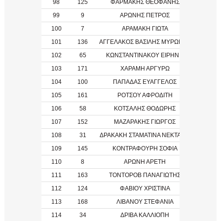
98
125
ΦΑΡΜΑΚΗΣ ΘΕΟΦΑΝΗΣ
99
9
ΑΡΩΝΗΣ ΠΕΤΡΟΣ
1983
100
7
ΑΡΑΜΑΚΗ ΓΙΩΤΑ
101
136
ΑΓΓΕΛΑΚΟΣ ΒΑΣΙΛΗΣ ΜΥΡΩΝΑΣ
2011
102
65
ΚΩΝΣΤΑΝΤΙΝΑΚΟΥ ΕΙΡΗΝΗ
103
171
ΧΑΡΑΜΗ ΑΡΓΥΡΩ
104
100
ΠΑΠΑΔΑΣ ΕΥΑΓΓΕΛΟΣ
105
161
ΡΟΤΣΟΥ ΑΦΡΟΔΙΤΗ
2012
106
58
ΚΟΤΣΑΛΗΣ ΘΟΔΩΡΗΣ
107
152
ΜΑΖΑΡΑΚΗΣ ΓΙΩΡΓΟΣ
2011
108
31
ΔΡΑΚΑΚΗ ΣΤΑΜΑΤΙΝΑ ΝΕΚΤΑΡΙΑ
2008
109
145
ΚΟΝΤΡΑΦΟΥΡΗ ΣΟΦΙΑ
110
8
ΑΡΩΝΗ ΑΡΕΤΗ
111
163
ΤΟΝΤΟΡΟΒ ΠΑΝΑΓΙΩΤΗΣ
2011
112
124
ΦΑΒΙΟΥ ΧΡΙΣΤΙΝΑ
113
168
ΛΙΒΑΝΟΥ ΣΤΕΦΑΝΙΑ
114
34
ΔΡΙΒΑ ΚΑΛΛΙΟΠΗ
1972