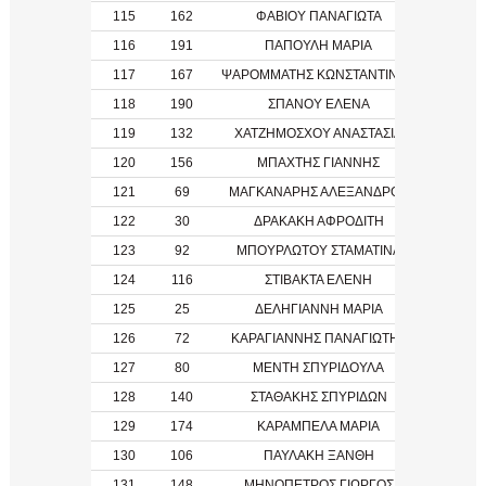
115
162
ΦΑΒΙΟΥ ΠΑΝΑΓΙΩΤΑ
116
191
ΠΑΠΟΥΛΗ ΜΑΡΙΑ
117
167
ΨΑΡΟΜΜΑΤΗΣ ΚΩΝΣΤΑΝΤΙΝΟΣ
1991
118
190
ΣΠΑΝΟΥ ΕΛΕΝΑ
119
132
ΧΑΤΖΗΜΟΣΧΟΥ ΑΝΑΣΤΑΣΙΑ
120
156
ΜΠΑΧΤΗΣ ΓΙΑΝΝΗΣ
2010
121
69
ΜΑΓΚΑΝΑΡΗΣ ΑΛΕΞΑΝΔΡΟΣ
122
30
ΔΡΑΚΑΚΗ ΑΦΡΟΔΙΤΗ
2016
123
92
ΜΠΟΥΡΛΩΤΟΥ ΣΤΑΜΑΤΙΝΑ
2011
124
116
ΣΤΙΒΑΚΤΑ ΕΛΕΝΗ
2012
125
25
ΔΕΛΗΓΙΑΝΝΗ ΜΑΡΙΑ
2012
126
72
ΚΑΡΑΓΙΑΝΝΗΣ ΠΑΝΑΓΙΩΤΗΣ
127
80
ΜΕΝΤΗ ΣΠΥΡΙΔΟΥΛΑ
128
140
ΣΤΑΘΑΚΗΣ ΣΠΥΡΙΔΩΝ
129
174
ΚΑΡΑΜΠΕΛΑ ΜΑΡΙΑ
130
106
ΠΑΥΛΑΚΗ ΞΑΝΘΗ
1982
131
148
ΜΗΝΟΠΕΤΡΟΣ ΓΙΩΡΓΟΣ