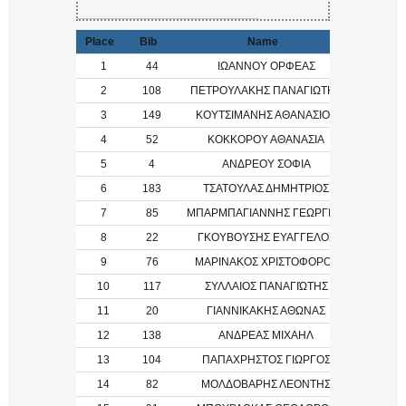
Place
Bib
Name
YoB
1
44
ΙΩΑΝΝΟΥ ΟΡΦΕΑΣ
2003
2
108
ΠΕΤΡΟΥΛΑΚΗΣ ΠΑΝΑΓΙΩΤΗΣ
2003
3
149
ΚΟΥΤΣΙΜΑΝΗΣ ΑΘΑΝΑΣΙΟΣ
1973
4
52
ΚΟΚΚΟΡΟΥ ΑΘΑΝΑΣΙΑ
2003
5
4
ΑΝΔΡΕΟΥ ΣΟΦΙΑ
2003
6
183
ΤΣΑΤΟΥΛΑΣ ΔΗΜΗΤΡΙΟΣ
7
85
ΜΠΑΡΜΠΑΓΙΑΝΝΗΣ ΓΕΩΡΓΙΟΣ
1984
8
22
ΓΚΟΥΒΟΥΣΗΣ ΕΥΑΓΓΕΛΟΣ
9
76
ΜΑΡΙΝΑΚΟΣ ΧΡΙΣΤΟΦΟΡΟΣ
10
117
ΣΥΛΛΑΙΟΣ ΠΑΝΑΓΙΏΤΗΣ
11
20
ΓΙΑΝΝΙΚΑΚΗΣ ΑΘΩΝΑΣ
12
138
ΑΝΔΡΕΑΣ ΜΙΧΑΗΛ
2008
13
104
ΠΑΠΑΧΡΗΣΤΟΣ ΓΙΩΡΓΟΣ
14
82
ΜΟΛΔΟΒΑΡΗΣ ΛΕΟΝΤΗΣ
2012