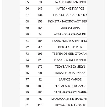
65
23
ΓΛΥΚΟΣ ΚΩΝΣΤΑΝΤΙΝΟΣ
1982
66
147
ΚΑΤΣΩΝΗΣ ΓΙΩΡΓΟΣ
2014
67
134
LIAROU BARBARI MAIRY
1966
68
151
ΚΩΝΣΤΑΝΤΑΚΟΠΟΥΛΟΥ ΘΕΑΝΩ
2000
69
165
ΦΑΒΒΑ ΕΛΙΝΑ
1994
70
24
ΔΕΛΑΚΟΒΙΑ ΣΤΑΜΑΤΙΚΗ
1981
71
184
ΤΣΑΛΟΥΚΙΔΗΣ ΔΗΜΗΤΡΙΟΣ
72
47
ΚΙΟΣΣΕΣ ΒΑΣΙΛΗΣ
1982
73
196
ΤΖΕΡΕΦΟΣ ΘΕΜΙΣΤΟΚΛΗΣ
74
120
ΤΣΑΛΑΒΟΥΤΑΣ ΓΙΑΝΝΗΣ
2012
75
176
ΤΖΟΥΒΑΛΗΣ ΣΥΜΕΩΝ
76
98
ΠΑΛΑΙΟΚΩΣΤΑ ΤΡΙΑΔΑ
77
32
ΔΡΑΚΟΣ ΜΑΡΙΟΣ
78
180
ΣΓΑΡΔΕΛΗΣ ΝΙΚΟΛΑΟΣ
79
185
ΠΑΠΑΝΑΣΤΑΣΙΟΥ ΜΑΡΙΑ
80
75
ΜΑΝΩΛΑΚΟΣ ΕΜΜΑΝΟΥΗΛ
81
110
ΠΟΥΛΑΚΗΣ ΜΑΝΩΛΗΣ