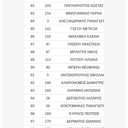
82
103
ΠΑΠΑΧΡΗΣΤΟΣ ΚΩΣΤΑΣ
83
154
ΜΙΝΟΓΙΑΝΝΗΣ ΠΑΡΗΣ
1966
84
3
ΑΛΕΞΑΝΔΡΑΚΗΣ ΠΑΝΑΓΙΩΤΗΣ
1990
85
141
ΓΩΓΟΥ ΜΕΤΑΞΙΑ
2005
86
155
ΜΙΧΆΛΒΕΗ ΕΛΕΝΗ
1971
87
97
ΠΑΪΣΙΟΥ ΑΝΑΣΤΑΣΙΑ
88
87
ΜΠΑΧΤΗΣ ΝΙΚΟΣ
89
112
ΡΟΤΣΟΥ ΗΛΙΑΝΑ
90
90
ΜΠΕΡΗ ΘΕΟΦΑΝΩ
91
5
ΑΝΤΩΝΟΠΟΥΛΟΣ ΝΙΚΟΛΑΟΣ
2004
92
194
ΚΛΗΡΟΝΟΜΟΣ ΔΗΜΗΤΡΙΟΣ
93
193
ΧΑΡΑΜΗΣ ΑΝΤΩΝΗΣ
94
26
ΔΕΡΖΙΩΤΗΣ ΛΑΖΑΡΟΣ
95
56
ΚΟΝΤΟΜΗΝΑΣ ΠΑΝΑΓΙΩΤΗΣ
1987
96
169
ΚΥΡΙΛΟΣ ΠΕΙΤΣΕΒ
97
170
ΔΕΡΜΑΤΗΣ ΙΩΑΝΝΗΣ