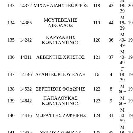
M
133
14372
ΜΙΧΑΗΛΙΔΗΣ ΓΕΩΡΓΙΟΣ
118
43
18-
20
39
M
ΜΟΥΤΕΒΕΛΗΣ
134
14385
119
44
18-
19
ΝΙΚΟΛΑΟΣ
39
M
ΚΑΡΥΔΑΚΗΣ
135
14242
120
36
40-
19
ΚΩΝΣΤΑΝΤΙΝΟΣ
49
M
136
14311
ΛΕΒΕΝΤΗΣ ΧΡΗΣΤΟΣ
121
37
40-
19
49
F
137
14146
ΔΕΛΗΓΕΩΡΓΙΟΥ ΕΛΛΗ
16
4
18-
19
39
M
138
14532
ΣΕΡΕΠΙΣΟΣ ΘΟΔΩΡΗΣ
122
8
19
60+
ΠΑΠΑΛΟΥΚΑΣ
M
139
14642
123
9
19
ΚΩΝΣΤΑΝΤΙΝΟΣ
60+
M
140
14416
ΜΩΡΑ'Ι'ΤΗΣ ΖΑΦΕΙΡΗΣ
124
31
50-
19
59
M
141
14435
ΞΕΝΟΣ ΛΕΩΝΙΔΑΣ
125
45
18-
19