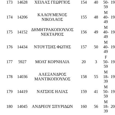
173
14628
ΧΕΙΛΑΣ ΓΕΩΡΓΙΟΣ
154
40
50-
19
59
M
ΚΑΛΟΥΜΕΝΟΣ
174
14206
155
48
40-
19
ΝΙΚΟΛΑΟΣ
49
M
ΔΗΜΗΤΡΑΚΟΠΟΥΛΟΣ
175
14152
156
49
40-
19
ΝΕΚΤΑΡΙΟΣ
49
M
176
14434
ΝΤΟΥΤΣΗΣ ΦΩΤΗΣ
157
50
40-
19
49
F
177
5927
ΜΟΛΤ ΚΟΡΝΗΛΙΑ
20
3
50-
19
59
M
ΑΛΕΞΑΝΔΡΟΣ
178
14036
158
55
18-
19
ΜΑΝΤΙΚΟΠΟΥΛΟΣ
39
M
179
14419
ΝΑΤΣΙΟΣ ΗΛΙΑΣ
159
41
50-
19
59
M
180
14045
ΑΝΔΡΕΟΥ ΣΠΥΡΙΔΩΝ
160
56
18-
20
39