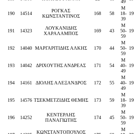
49
M
ΡΟΓΚΑΣ
190
14514
168
58
18-
19
ΚΩΝΣΤΑΝΤΙΝΟΣ
39
M
ΛΟΥΚΑΝΙΔΗΣ
191
14323
169
43
50-
19
ΧΑΡΑΛΑΜΠΟΣ
59
M
192
14040
ΜΑΡΓΑΡΙΤΙΔΗΣ ΑΛΚΗΣ
170
44
50-
19
59
M
193
14042
ΔΡΙΧΟΥΤΗΣ ΑΝΔΡΕΑΣ
171
54
40-
19
49
M
194
14161
ΔΙΟΛΗΣ ΑΛΕΞΑΝΔΡΟΣ
172
55
40-
19
49
M
195
14576
ΤΣΕΚΜΕΤΖΙΔΗΣ ΘΕΜΗΣ
173
59
18-
19
39
M
ΚΕΝΤΕΡΛΗΣ
196
14252
174
45
50-
19
ΠΑΝΑΓΙΩΤΗΣ
59
M
ΚΩΝΣΤΑΝΤΟΠΟΥΛΟΣ