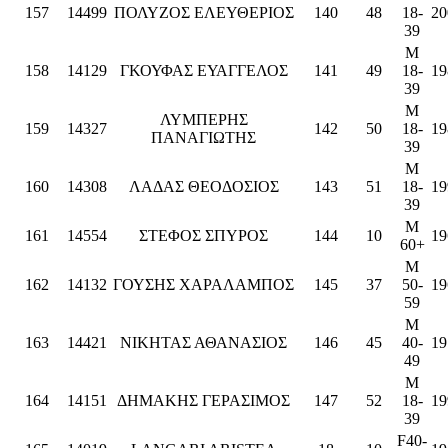
157
14499
ΠΟΛΥΖΟΣ ΕΛΕΥΘΕΡΙΟΣ
140
48
18-
20
39
M
158
14129
ΓΚΟΥΦΑΣ ΕΥΑΓΓΕΛΟΣ
141
49
18-
19
39
M
ΛΥΜΠΕΡΗΣ
159
14327
142
50
18-
19
ΠΑΝΑΓΙΩΤΗΣ
39
M
160
14308
ΛΑΔΑΣ ΘΕΟΔΟΣΙΟΣ
143
51
18-
19
39
M
161
14554
ΣΤΕΦΟΣ ΣΠΥΡΟΣ
144
10
19
60+
M
162
14132
ΓΟΥΣΗΣ ΧΑΡΑΛΑΜΠΟΣ
145
37
50-
19
59
M
163
14421
ΝΙΚΗΤΑΣ ΑΘΑΝΑΣΙΟΣ
146
45
40-
19
49
M
164
14151
ΔΗΜΑΚΗΣ ΓΕΡΑΣΙΜΟΣ
147
52
18-
19
39
F40-