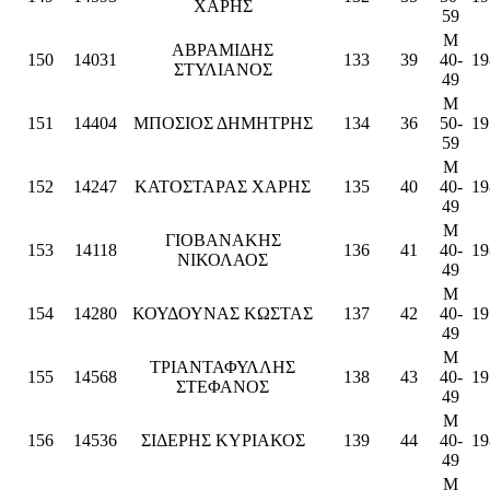
ΧΑΡΗΣ
59
M
ΑΒΡΑΜΙΔΗΣ
150
14031
133
39
40-
19
ΣΤΥΛΙΑΝΟΣ
49
M
151
14404
ΜΠΟΣΙΟΣ ΔΗΜΗΤΡΗΣ
134
36
50-
19
59
M
152
14247
ΚΑΤΟΣΤΑΡΑΣ ΧΑΡΗΣ
135
40
40-
19
49
M
ΓΙΟΒΑΝΑΚΗΣ
153
14118
136
41
40-
19
ΝΙΚΟΛΑΟΣ
49
M
154
14280
ΚΟΥΔΟΥΝΑΣ ΚΩΣΤΑΣ
137
42
40-
19
49
M
ΤΡΙΑΝΤΑΦΥΛΛΗΣ
155
14568
138
43
40-
19
ΣΤΕΦΑΝΟΣ
49
M
156
14536
ΣΙΔΕΡΗΣ ΚΥΡΙΑΚΟΣ
139
44
40-
19
49
M