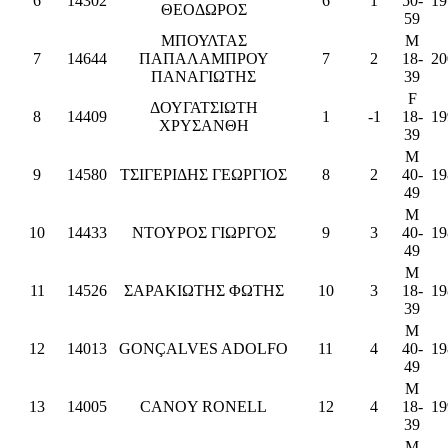
6
14302
6
1
50-
19
ΘΕΟΔΩΡΟΣ
59
ΜΠΟΥΛΤΑΣ
M
7
14644
ΠΑΠΑΛΑΜΠΡΟΥ
7
2
18-
20
ΠΑΝΑΓΙΩΤΗΣ
39
F
ΔΟΥΓΑΤΣΙΩΤΗ
8
14409
1
-1
18-
19
ΧΡΥΣΑΝΘΗ
39
M
9
14580
ΤΣΙΓΕΡΙΔΗΣ ΓΕΩΡΓΙΟΣ
8
2
40-
19
49
M
10
14433
ΝΤΟΥΡΟΣ ΓΙΩΡΓΟΣ
9
3
40-
19
49
M
11
14526
ΣΑΡΑΚΙΩΤΗΣ ΦΩΤΗΣ
10
3
18-
19
39
M
12
14013
GONÇALVES ADOLFO
11
4
40-
19
49
M
13
14005
CANOY RONELL
12
4
18-
19
39
M