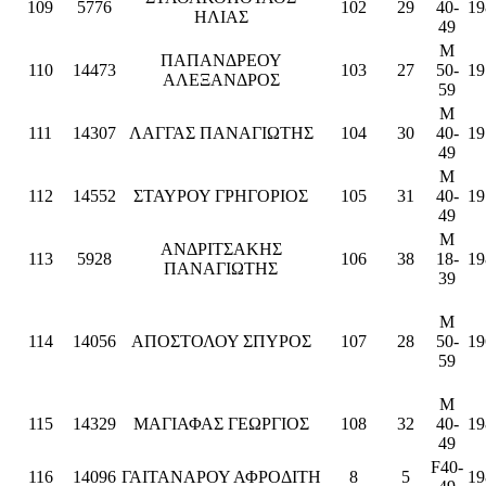
109
5776
102
29
40-
19
ΗΛΙΑΣ
49
M
ΠΑΠΑΝΔΡΕΟΥ
110
14473
103
27
50-
19
ΑΛΕΞΑΝΔΡΟΣ
59
M
111
14307
ΛΑΓΓΑΣ ΠΑΝΑΓΙΩΤΗΣ
104
30
40-
19
49
M
112
14552
ΣΤΑΥΡΟΥ ΓΡΗΓΟΡΙΟΣ
105
31
40-
19
49
M
ΑΝΔΡΙΤΣΑΚΗΣ
113
5928
106
38
18-
19
ΠΑΝΑΓΙΩΤΗΣ
39
M
114
14056
ΑΠΟΣΤΟΛΟΥ ΣΠΥΡΟΣ
107
28
50-
19
59
M
115
14329
ΜΑΓΙΑΦΑΣ ΓΕΩΡΓΙΟΣ
108
32
40-
19
49
F40-
116
14096
ΓΑΙΤΑΝΑΡΟΥ ΑΦΡΟΔΙΤΗ
8
5
19