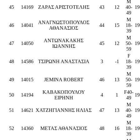
M
45
14169
ΖΑΡΑΣ ΑΡΙΣΤΟΤΕΛΗΣ
43
12
40-
19
49
M
ΑΝΑΓΝΩΣΤΟΠΟΥΛΟΣ
46
14041
44
15
18-
19
ΑΘΑΝΑΣΙΟΣ
39
M
ΑΝΤΩΝΑΚΑΚΗΣ
47
14050
45
12
50-
19
ΙΩΑΝΝΗΣ
59
F
48
14586
ΤΣΙΡΩΝΗ ΑΝΑΣΤΑΣΙΑ
3
-1
18-
19
39
M
49
14015
JEMINA ROBERT
46
13
50-
19
59
ΚΑΒΑΚΟΠΟΥΛΟΥ
F40-
50
14194
4
1
19
ΕΙΡΗΝΗ
49
M
51
14621
ΧΑΤΖΗΓΙΑΝΝΗΣ ΗΛΙΑΣ
47
13
40-
19
49
M
52
14360
ΜΕΤΑΣ ΑΘΑΝΑΣΙΟΣ
48
16
18-
19
39