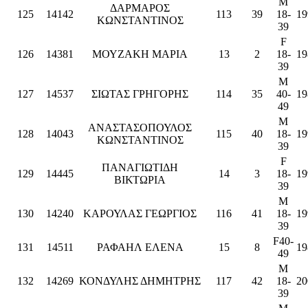
M
ΔΑΡΜΑΡΟΣ
125
14142
113
39
18-
19
ΚΩΝΣΤΑΝΤΙΝΟΣ
39
F
126
14381
ΜΟΥΖΑΚΗ ΜΑΡΙΑ
13
2
18-
19
39
M
127
14537
ΣΙΩΤΑΣ ΓΡΗΓΟΡΗΣ
114
35
40-
19
49
M
ΑΝΑΣΤΑΣΟΠΟΥΛΟΣ
128
14043
115
40
18-
19
ΚΩΝΣΤΑΝΤΙΝΟΣ
39
F
ΠΑΝΑΓΙΩΤΙΔΗ
129
14445
14
3
18-
19
ΒΙΚΤΩΡΙΑ
39
M
130
14240
ΚΑΡΟΥΛΑΣ ΓΕΩΡΓΙΟΣ
116
41
18-
19
39
F40-
131
14511
ΡΑΦΑΗΛ ΕΛΕΝΑ
15
8
19
49
M
132
14269
ΚΟΝΔΥΛΗΣ ΔΗΜΗΤΡΗΣ
117
42
18-
20
39