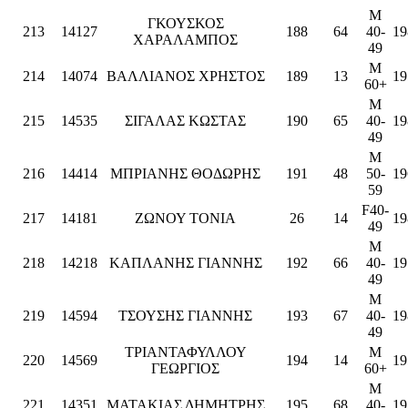
M
ΓΚΟΥΣΚΟΣ
213
14127
188
64
40-
19
ΧΑΡΑΛΑΜΠΟΣ
49
M
214
14074
ΒΑΛΛΙΑΝΟΣ ΧΡΗΣΤΟΣ
189
13
19
60+
M
215
14535
ΣΙΓΑΛΑΣ ΚΩΣΤΑΣ
190
65
40-
19
49
M
216
14414
ΜΠΡΙΑΝΗΣ ΘΟΔΩΡΗΣ
191
48
50-
19
59
F40-
217
14181
ΖΩΝΟΥ ΤΟΝΙΑ
26
14
19
49
M
218
14218
ΚΑΠΛΑΝΗΣ ΓΙΑΝΝΗΣ
192
66
40-
19
49
M
219
14594
ΤΣΟΥΣΗΣ ΓΙΑΝΝΗΣ
193
67
40-
19
49
ΤΡΙΑΝΤΑΦΥΛΛΟΥ
M
220
14569
194
14
19
ΓΕΩΡΓΙΟΣ
60+
M
221
14351
ΜΑΤΑΚΙΑΣ ΔΗΜΗΤΡΗΣ
195
68
40-
19