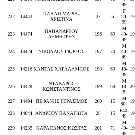
49
F
ΠΑΛΛΗ ΜΑΡΙΑ-
222
14443
27
6
50-
19
ΧΡΙΣΤΙΝΑ
59
M
ΠΑΠΑΝΔΡΕΟΥ
223
14474
196
69
40-
19
ΔΗΜΗΤΡΗΣ
49
M
224
14424
ΝΙΚΟΛΑΟΥ ΓΙΩΡΓΟΣ
197
70
40-
19
49
M
225
14216
ΚΑΝΤΑΣ ΧΑΡΑΛΑΜΠΟΣ
198
63
18-
19
39
M
ΝΤΑΒΑΡΟΣ
226
14428
199
64
18-
20
ΚΩΝΣΤΑΝΤΙΝΟΣ
39
M
227
14494
ΠΕΦΑΝΗΣ ΓΕΡΑΣΙΜΟΣ
200
15
19
60+
F40-
228
14044
ΑΝΔΡΕΟΥ ΠΑΝΑΓΙΩΤΑ
28
15
19
49
M
229
14235
ΚΑΡΑΠΑΝΟΣ ΚΩΣΤΑΣ
201
71
40-
19
49