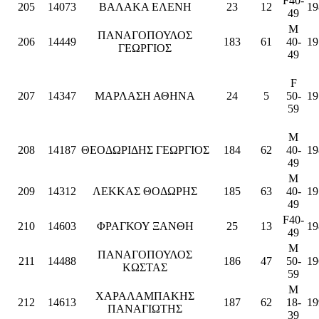
F40-
205
14073
ΒΑΛΑΚΑ ΕΛΕΝΗ
23
12
19
49
M
ΠΑΝΑΓΟΠΟΥΛΟΣ
206
14449
183
61
40-
19
ΓΕΩΡΓΙΟΣ
49
F
207
14347
ΜΑΡΛΑΣΗ ΑΘΗΝΑ
24
5
50-
19
59
M
208
14187
ΘΕΟΔΩΡΙΔΗΣ ΓΕΩΡΓΙΟΣ
184
62
40-
19
49
M
209
14312
ΛΕΚΚΑΣ ΘΟΔΩΡΗΣ
185
63
40-
19
49
F40-
210
14603
ΦΡΑΓΚΟΥ ΞΑΝΘΗ
25
13
19
49
M
ΠΑΝΑΓΟΠΟΥΛΟΣ
211
14488
186
47
50-
19
ΚΩΣΤΑΣ
59
M
ΧΑΡΑΛΑΜΠΑΚΗΣ
212
14613
187
62
18-
19
ΠΑΝΑΓΙΩΤΗΣ
39