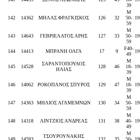
39
M
142
14362
ΜΗΛΑΣ ΦΡΑΓΚΙΣΚΟΣ
126
32
50-
19
59
M
143
14643
ΓΕΒΡΙΕΛΑΤΟΣ ΑΡΗΣ
127
33
50-
19
59
F40-
144
14413
ΜΠΡΑΝΗ ΟΛΓΑ
17
9
19
49
M
ΣΑΡΑΝΤΟΠΟΥΛΟΣ
145
14528
128
46
18-
19
ΗΛΙΑΣ
39
M
146
14062
ΡΟΚΟΠΑΝΟΣ ΣΠΥΡΟΣ
129
47
18-
19
39
M
147
14363
ΜΗΛΙΟΣ ΑΓΑΜΕΜΝΩΝ
130
34
50-
19
59
M
148
14318
ΛΙΝΤΖΙΟΣ ΑΝΔΡΕΑΣ
131
38
40-
19
49
M
ΤΣΟΥΡΟΥΝΑΚΗΣ
149
14593
132
35
50-
19