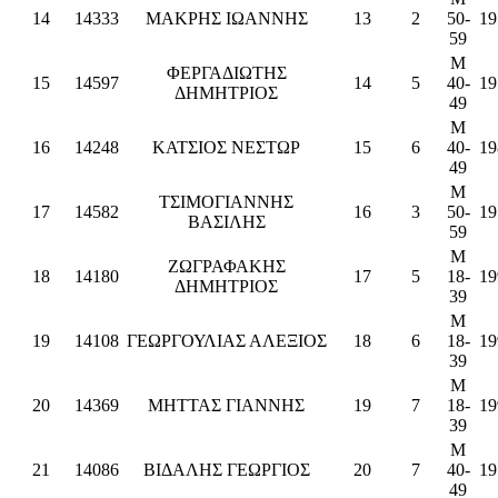
14
14333
ΜΑΚΡΗΣ ΙΩΑΝΝΗΣ
13
2
50-
19
59
M
ΦΕΡΓΑΔΙΩΤΗΣ
15
14597
14
5
40-
19
ΔΗΜΗΤΡΙΟΣ
49
M
16
14248
ΚΑΤΣΙΟΣ ΝΕΣΤΩΡ
15
6
40-
19
49
M
ΤΣΙΜΟΓΙΑΝΝΗΣ
17
14582
16
3
50-
19
ΒΑΣΙΛΗΣ
59
M
ΖΩΓΡΑΦΑΚΗΣ
18
14180
17
5
18-
19
ΔΗΜΗΤΡΙΟΣ
39
M
19
14108
ΓΕΩΡΓΟΥΛΙΑΣ ΑΛΕΞΙΟΣ
18
6
18-
19
39
M
20
14369
ΜΗΤΤΑΣ ΓΙΑΝΝΗΣ
19
7
18-
19
39
M
21
14086
ΒΙΔΑΛΗΣ ΓΕΩΡΓΙΟΣ
20
7
40-
19
49