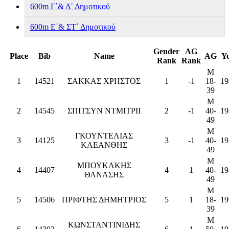
600m Γ΄& Δ΄ Δημοτικού
600m Ε΄& ΣΤ΄ Δημοτικού
Gender
AG
Place
Bib
Name
AG
Y
Rank
Rank
M
1
14521
ΣΑΚΚΑΣ ΧΡΗΣΤΟΣ
1
-1
18-
19
39
M
2
14545
ΣΠΙΤΣΥΝ ΝΤΜΙΤΡΙΙ
2
-1
40-
19
49
M
ΓΚΟΥΝΤΕΛΙΑΣ
3
14125
3
-1
40-
19
ΚΛΕΑΝΘΗΣ
49
M
ΜΠΟΥΚΑΚΗΣ
4
14407
4
1
40-
19
ΘΑΝΑΣΗΣ
49
M
5
14506
ΠΡΙΦΤΗΣ ΔΗΜΗΤΡΙΟΣ
5
1
18-
19
39
M
ΚΩΝΣΤΑΝΤΙΝΙΔΗΣ