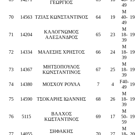
ΓΕΩΡΓΙΟΣ
49
M
70
14563
ΤΖΙΑΣ ΚΩΝΣΤΑΝΤΙΝΟΣ
64
19
40-
19
49
M
ΚΑΛΟΓΝΩΜΟΣ
71
14204
65
23
18-
19
ΑΛΕΞΑΝΔΡΟΣ
39
M
72
14334
ΜΑΛΕΣΗΣ ΧΡΗΣΤΟΣ
66
24
18-
19
39
M
ΜΗΤΣΟΠΟΥΛΟΣ
73
14367
67
25
18-
19
ΚΩΝΣΤΑΝΤΙΝΟΣ
39
F40-
74
14380
ΜΟΣΧΟΥ ΡΟΥΛΑ
7
4
19
49
M
75
14590
ΤΣΟΚΑΡΗΣ ΙΩΑΝΝΗΣ
68
26
18-
19
39
M
ΒΛΑΧΟΣ
76
5115
69
17
50-
19
ΚΩΣΤΑΝΤΙΝΟΣ
59
M
ΣΗΦΑΚΗΣ
77
14055
70
27
18-
20