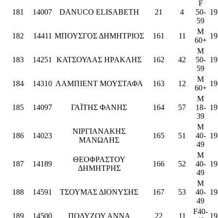
F
181
14007
DANUCO ELISABETH
21
4
50-
19
59
M
182
14411
ΜΠΟΥΣΓΟΣ ΔΗΜΗΤΡΙΟΣ
161
11
19
60+
M
183
14251
ΚΑΤΣΟΥΛΑΣ ΗΡΑΚΛΗΣ
162
42
50-
19
59
M
184
14310
ΛΑΜΠΙΕΝΤ ΜΟΥΣΤΑΦΑ
163
12
19
60+
M
185
14097
ΓΑΪΤΗΣ ΦΑΝΗΣ
164
57
18-
19
39
M
ΝΙΡΓΙΑΝΑΚΗΣ
186
14023
165
51
40-
19
ΜΑΝΩΛΗΣ
49
M
ΘΕΟΦΡΑΣΤΟΥ
187
14189
166
52
40-
19
ΔΗΜΗΤΡΗΣ
49
M
188
14591
ΤΣΟΥΜΑΣ ΔΙΟΝΥΣΗΣ
167
53
40-
19
49
F40-
189
14500
ΠΟΛΥΖΟΥ ΑΝΝΑ
22
11
19