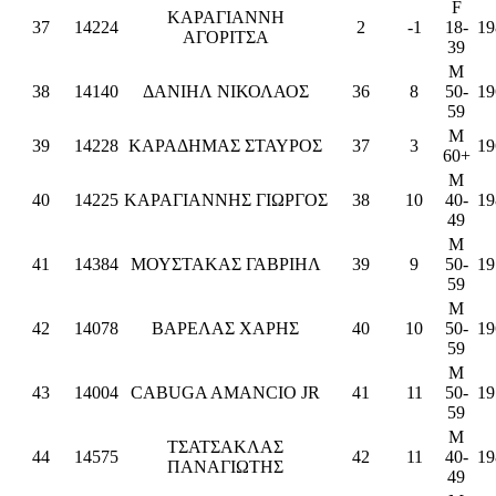
F
ΚΑΡΑΓΙΑΝΝΗ
37
14224
2
-1
18-
19
ΑΓΟΡΙΤΣΑ
39
M
38
14140
ΔΑΝΙΗΛ ΝΙΚΟΛΑΟΣ
36
8
50-
19
59
M
39
14228
ΚΑΡΑΔΗΜΑΣ ΣΤΑΥΡΟΣ
37
3
19
60+
M
40
14225
ΚΑΡΑΓΙΑΝΝΗΣ ΓΙΩΡΓΟΣ
38
10
40-
19
49
M
41
14384
ΜΟΥΣΤΑΚΑΣ ΓΑΒΡΙΗΛ
39
9
50-
19
59
M
42
14078
ΒΑΡΕΛΑΣ ΧΑΡΗΣ
40
10
50-
19
59
M
43
14004
CABUGA AMANCIO JR
41
11
50-
19
59
M
ΤΣΑΤΣΑΚΛΑΣ
44
14575
42
11
40-
19
ΠΑΝΑΓΙΩΤΗΣ
49