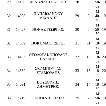
29
14150
ΔΕΛΩΝΑΣ ΓΕΩΡΓΙΟΣ
28
5
50-
19
59
M
ΠΑΠΑΙΩΑΝΝΟΥ
30
14028
29
9
40-
19
ΜΙΧΑΛΗΣ
49
M
31
14427
ΝΟΝΑΣ ΓΕΩΡΓΙΟΣ
30
6
50-
19
59
M
32
14009
DOKUMACI REFET
31
11
18-
19
39
M
ΘΕΟΔΩΡΑΚΟΠΟΥΛΟΣ
33
14186
32
12
18-
20
ΒΑΣΙΛΗΣ
39
M
ΣΚΑΜΠΟΥΡΑΣ
34
14539
33
13
18-
20
ΣΤΑΜΟΥΛΗΣ
39
M
ΒΟΥΔΟΥΡΗΣ
35
14091
34
14
18-
19
ΔΗΜΗΤΡΙΟΣ
39
M
36
14219
ΚΑΠΟΓΛΗΣ ΗΛΙΑΣ
35
7
50-
19
59