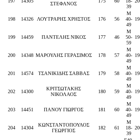
197
14305
175
60
18-
20
ΣΤΕΦΑΝΟΣ
39
M
198
14326
ΛΟΥΤΡΑΡΗΣ ΧΡΗΣΤΟΣ
176
56
40-
19
49
M
199
14459
ΠΑΝΤΕΛΗΣ ΝΙΚΟΣ
177
46
50-
19
59
M
200
14348
ΜΑΡΟΥΛΗΣ ΓΕΡΑΣΙΜΟΣ
178
57
40-
19
49
M
201
14574
ΤΣΑΝΙΚΙΔΗΣ ΣΑΒΒΑΣ
179
58
40-
19
49
M
ΚΡΙΤΣΩΤΑΚΗΣ
202
14300
180
59
40-
19
ΝΙΚΟΛΑΟΣ
49
M
203
14451
ΠΑΝΟΥ ΓΙΩΡΓΟΣ
181
60
40-
19
49
M
ΚΩΝΣΤΑΝΤΟΠΟΥΛΟΣ
204
14304
182
61
18-
20
ΓΕΩΡΓΙΟΣ
39