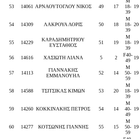
M
53
14061
ΑΡΝΑΟΥΤΟΓΛΟΥ ΝΙΚΟΣ
49
17
18-
19
39
M
54
14309
ΛΑΚΡΟΥΑ ΛΟΡΙΣ
50
18
18-
20
39
M
ΚΑΡΑΔΗΜΗΤΡΙΟΥ
55
14229
51
19
18-
19
ΕΥΣΤΑΘΙΟΣ
39
F40-
56
14616
ΧΑΣΙΩΤΗ ΛΙΑΝΑ
5
2
19
49
M
ΓΙΑΝΝΑΚΗΣ
57
14113
52
14
50-
19
ΕΜΜΑΝΟΥΗΛ
59
M
58
14588
ΤΣΙΤΣΙΚΑΣ ΚΙΜΩΝ
53
20
18-
19
39
M
59
14260
ΚΟΚΚΙΝΑΚΗΣ ΠΕΤΡΟΣ
54
14
40-
19
49
M
60
14277
ΚΟΤΣΩΝΗΣ ΓΙΑΝΝΗΣ
55
15
50-
19
59