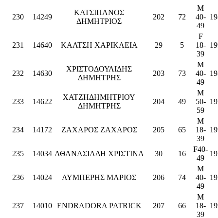
M
ΚΑΤΣΙΠΑΝΟΣ
230
14249
202
72
40-
19
ΔΗΜΗΤΡΙΟΣ
49
F
231
14640
ΚΑΛΤΣΗ ΧΑΡΙΚΛΕΙΑ
29
5
18-
19
39
M
ΧΡΙΣΤΟΔΟΥΛΙΔΗΣ
232
14630
203
73
40-
19
ΔΗΜΗΤΡΗΣ
49
M
ΧΑΤΖΗΔΗΜΗΤΡΙΟΥ
233
14622
204
49
50-
19
ΔΗΜΗΤΡΗΣ
59
M
234
14172
ΖΑΧΑΡΟΣ ΖΑΧΑΡΟΣ
205
65
18-
19
39
F40-
235
14034
ΑΘΑΝΑΣΙΑΔΗ ΧΡΙΣΤΙΝΑ
30
16
19
49
M
236
14024
ΛΥΜΠΕΡΗΣ ΜΑΡΙΟΣ
206
74
40-
19
49
M
237
14010
ENDRADORA PATRICK
207
66
18-
19
39