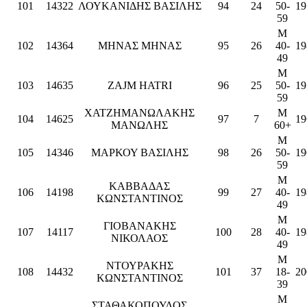
101
14322
ΛΟΥΚΑΝΙΔΗΣ ΒΑΣΙΛΗΣ
94
24
50-
19
59
M
102
14364
ΜΗΝΑΣ ΜΗΝΑΣ
95
26
40-
19
49
M
103
14635
ZAJM HATRI
96
25
50-
19
59
ΧΑΤΖΗΜΑΝΩΛΑΚΗΣ
M
104
14625
97
7
19
ΜΑΝΩΛΗΣ
60+
M
105
14346
ΜΑΡΚΟΥ ΒΑΣΙΛΗΣ
98
26
50-
19
59
M
ΚΑΒΒΑΔΑΣ
106
14198
99
27
40-
19
ΚΩΝΣΤΑΝΤΙΝΟΣ
49
M
ΓΙΟΒΑΝΑΚΗΣ
107
14117
100
28
40-
19
ΝΙΚΟΛΑΟΣ
49
M
ΝΤΟΥΡΑΚΗΣ
108
14432
101
37
18-
20
ΚΩΝΣΤΑΝΤΙΝΟΣ
39
M
ΣΤΑΘΑΚΟΠΟΥΛΟΣ