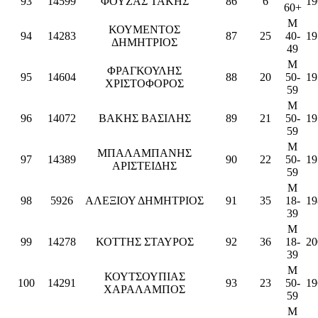
93
14599
ΦΟΥΖΑΣ ΤΑΚΗΣ
86
6
19
60+
M
ΚΟΥΜΕΝΤΟΣ
94
14283
87
25
40-
19
ΔΗΜΗΤΡΙΟΣ
49
M
ΦΡΑΓΚΟΥΛΗΣ
95
14604
88
20
50-
19
ΧΡΙΣΤΟΦΟΡΟΣ
59
M
96
14072
ΒΑΚΗΣ ΒΑΣΙΛΗΣ
89
21
50-
19
59
M
ΜΠΑΛΑΜΠΑΝΗΣ
97
14389
90
22
50-
19
ΑΡΙΣΤΕΙΔΗΣ
59
M
98
5926
ΑΛΕΞΙΟΥ ΔΗΜΗΤΡΙΟΣ
91
35
18-
19
39
M
99
14278
ΚΟΤΤΗΣ ΣΤΑΥΡΟΣ
92
36
18-
20
39
M
ΚΟΥΤΣΟΥΠΙΑΣ
100
14291
93
23
50-
19
ΧΑΡΑΛΑΜΠΟΣ
59
M