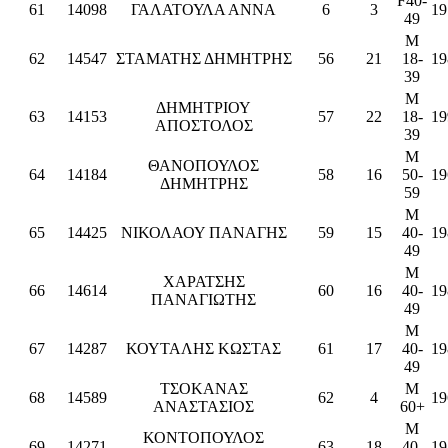
F40-
61
14098
ΓΑΛΑΤΟΥΛΑ ΑΝΝΑ
6
3
19
49
M
62
14547
ΣΤΑΜΑΤΗΣ ΔΗΜΗΤΡΗΣ
56
21
18-
19
39
M
ΔΗΜΗΤΡΙΟΥ
63
14153
57
22
18-
19
ΑΠΟΣΤΟΛΟΣ
39
M
ΘΑΝΟΠΟΥΛΟΣ
64
14184
58
16
50-
19
ΔΗΜΗΤΡΗΣ
59
M
65
14425
ΝΙΚΟΛΑΟΥ ΠΑΝΑΓΗΣ
59
15
40-
19
49
M
ΧΑΡΑΤΣΗΣ
66
14614
60
16
40-
19
ΠΑΝΑΓΙΩΤΗΣ
49
M
67
14287
ΚΟΥΤΑΛΗΣ ΚΩΣΤΑΣ
61
17
40-
19
49
ΤΣΟΚΑΝΑΣ
M
68
14589
62
4
19
ΑΝΑΣΤΑΣΙΟΣ
60+
M
ΚΟΝΤΟΠΟΥΛΟΣ
69
14271
63
18
40-
19