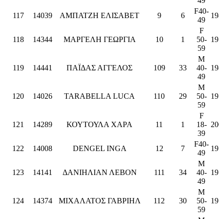
49
F40-
117
14039
ΑΜΠΑΤΖΗ ΕΛΙΣΑΒΕΤ
9
6
19
49
F
118
14344
ΜΑΡΓΕΛΗ ΓΕΩΡΓΙΑ
10
1
50-
19
59
M
119
14441
ΠΑΪΔΑΣ ΑΓΓΕΛΟΣ
109
33
40-
19
49
M
120
14026
TARABELLA LUCA
110
29
50-
19
59
F
121
14289
ΚΟΥΤΟΥΛΑ ΧΑΡΑ
11
1
18-
20
39
F40-
122
14008
DENGEL INGA
12
7
19
49
M
123
14141
ΔΑΝΙΗΛΙΑΝ ΛΕΒΟΝ
111
34
40-
19
49
M
124
14374
ΜΙΧΑΛΑΤΟΣ ΓΑΒΡΙΗΛ
112
30
50-
19
59