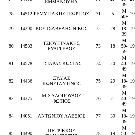
ΕΜΜΑΝΟΥΗΛ
39
M
78
14512
ΡΕΜΥΓΙΑΚΗΣ ΓΕΩΡΓΙΟΣ
71
5
19
60+
M
79
14290
ΚΟΥΤΣΑΒΕΛΗΣ ΝΙΚΟΣ
72
28
18-
19
39
M
ΤΣΙΟΥΠΙΝΑΚΗΣ
80
14583
73
18
50-
19
ΕΥΑΓΓΕΛΟΣ
59
M
81
14578
ΤΣΙΑΡΑΣ ΚΩΣΤΑΣ
74
20
40-
19
49
M
ΞΥΔΙΑΣ
82
14436
75
29
18-
19
ΚΩΝΣΤΑΝΤΙΝΟΣ
39
M
ΜΙΧΑΛΟΠΟΥΛΟΣ
83
14375
76
21
40-
19
ΦΩΤΙΟΣ
49
M
84
14051
ΑΝΤΩΝΙΟΥ ΑΛΕΞΙΟΣ
77
30
18-
19
39
M
ΠΕΤΡΙΚΚΟΣ
85
14490
78
19
50-
19