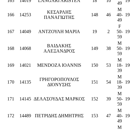
165
14019
LANGARI ARISTEA
18
10
19
49
M
ΚΕΣΑΡΛΗΣ
166
14253
148
46
40-
19
ΠΑΝΑΓΙΩΤΗΣ
49
F
167
14049
ΑΝΤΖΟΥΛΗ ΜΑΡΙΑ
19
2
50-
19
59
M
ΒΑΙΔΑΚΗΣ
168
14068
149
38
50-
19
ΑΛΕΞΑΝΔΡΟΣ
59
M
169
14021
MENDOZA IOANNIS
150
53
18-
19
39
M
ΓΡΗΓΟΡΟΠΟΥΛΟΣ
170
14135
151
54
18-
19
ΔΙΟΝΥΣΗΣ
39
M
171
14145
ΔΕΛΑΣΟΥΔΑΣ ΜΑΡΚΟΣ
152
39
50-
19
59
M
172
14489
ΠΕΤΡΙΔΗΣ ΔΗΜΗΤΡΗΣ
153
47
40-
19
49
M