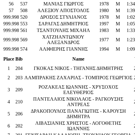
56
537
ΜΑΝΙΑΣ ΓΙΩΡΓΟΣ
1978
M
1:34
57
508
ΑΛΕΞΙΟΥ ΑΠΟΣΤΟΛΟΣ
1980
M
1:39
999.998
520
ΔΡΟΣΟΣ ΣΤΥΛΙΑΝΟΣ
1978
M
1:02
999.998
553
ΣΑΡΑΓΑΣ ΔΗΜΗΤΡΙΟΣ
1997
M
1:05
999.998
561
ΤΣΑΝΤΟΥΛΗΣ ΜΙΧΑΗΛ
1983
M
1:33
ΧΑΤΖΗΑΝΤΩΝΙΟΥ
999.998
569
1977
M
1:23
ΑΛΕΞΑΝΔΡΟΣ
999.998
574
ΑΛΙΦΙΕΡΗΣ ΓΙΑΝΝΗΣ
1994
M
1:09
Place
Bib
Name
1
204
ΓΚΟΚΑΣ ΝΙΚΟΣ - ΤΗΓΑΝΗΣ ΔΗΜΗΤΡΗΣ
2
203
ΛΑΜΠΡΑΚΗΣ ΖΑΧΑΡΙΑΣ - ΤΟΜΠΡΟΣ ΓΕΩΡΓΙΟΣ
ΡΟΖΑΚΕΑΣ ΙΩΑΝΝΗΣ - ΧΡΥΣΟΧΟΣ
3
209
ΕΛΕΥΘΕΡΙΟΣ
ΠΑΝΤΕΛΑΙΟΣ ΝΙΚΟΛΑΟΣ - ΡΑΓΚΟΥΣΗΣ
4
210
ΑΝΤΡΕΑΣ
ΔΡΑΚΟΠΟΥΛΟΣ ΠΑΝΑΓΙΩΤΗΣ - ΚΑΡΟΥΣΗ
5
206
ΔΗΜΗΤΡΑ
ΛΙΒΑΣΙΑΝΗΣ ΧΡΗΣΤΟΣ - ΛΟΓΟΘΕΤΗΣ
6
202
ΙΩΑΝΝΗΣ