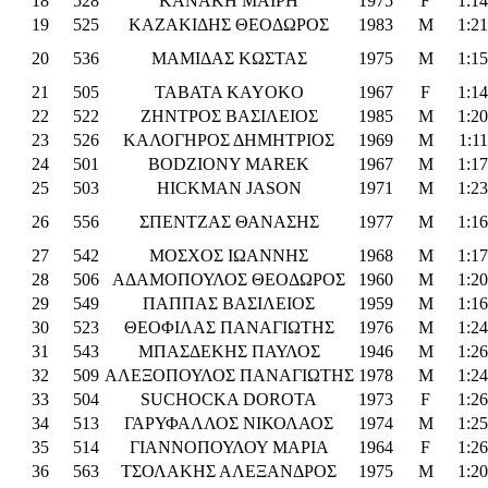
18
528
ΚΑΝΑΚΗ ΜΑΙΡΗ
1975
F
1:14
19
525
ΚΑΖΑΚΙΔΗΣ ΘΕΟΔΩΡΟΣ
1983
M
1:21
20
536
ΜΑΜΙΔΑΣ ΚΩΣΤΑΣ
1975
M
1:15
21
505
TABATA KAYOKO
1967
F
1:14
22
522
ΖΗΝΤΡΟΣ ΒΑΣΙΛΕΙΟΣ
1985
M
1:20
23
526
ΚΑΛΟΓΗΡΟΣ ΔΗΜΗΤΡΙΟΣ
1969
M
1:11
24
501
BODZIONY MAREK
1967
M
1:17
25
503
HICKMAN JASON
1971
M
1:23
26
556
ΣΠΕΝΤΖΑΣ ΘΑΝΑΣΗΣ
1977
M
1:16
27
542
ΜΟΣΧΟΣ ΙΩΑΝΝΗΣ
1968
M
1:17
28
506
ΑΔΑΜΟΠΟΥΛΟΣ ΘΕΟΔΩΡΟΣ
1960
M
1:20
29
549
ΠΑΠΠΑΣ ΒΑΣΙΛΕΙΟΣ
1959
M
1:16
30
523
ΘΕΟΦΙΛΑΣ ΠΑΝΑΓΙΩΤΗΣ
1976
M
1:24
31
543
ΜΠΑΣΔΕΚΗΣ ΠΑΥΛΟΣ
1946
M
1:26
32
509
ΑΛΕΞΟΠΟΥΛΟΣ ΠΑΝΑΓΙΩΤΗΣ
1978
M
1:24
33
504
SUCHOCKA DOROTA
1973
F
1:26
34
513
ΓΑΡΥΦΑΛΛΟΣ ΝΙΚΟΛΑΟΣ
1974
M
1:25
35
514
ΓΙΑΝΝΟΠΟΥΛΟΥ ΜΑΡΙΑ
1964
F
1:26
36
563
ΤΣΟΛΑΚΗΣ ΑΛΕΞΑΝΔΡΟΣ
1975
M
1:20