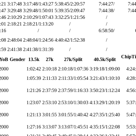
:21
3:17:48
3:17:48/1:43:27
5:38:45/2:20:57
7:44:27/
7:44
:47
3:29:48
3:29:48/1:50:01
5:39:35/2:09:47
7:44:38/
7:44
:46
2:10:29
2:10:29/1:07:43
3:32:25/1:21:56
/
:01
2:18:21
2:18:21/1:13:20
/
/
:16
/
/
6:58:50/
:08
2:48:04
2:48:04/1:24:56
4:40:42/1:52:38
/
:59
2:41:38
2:41:38/1:31:39
/
/
ChipTi
YoB
Gender
13.5k
27k
27k/Split
40.5k/Split
2000
1:02:42
2:10:18
2:10:18/1:07:36
3:19:18/1:09:00
4:24
2000
1:05:39
2:11:33
2:11:33/1:05:54
3:21:43/1:10:10
4:28
2000
1:21:26
2:37:59
2:37:59/1:16:33
3:50:23/1:12:24
4:56
2000
1:23:07
2:53:10
2:53:10/1:30:03
4:13:29/1:20:19
5:37
2000
1:21:13
3:01:55
3:01:55/1:40:42
4:27:35/1:25:40
5:47
2000
1:27:16
3:13:07
3:13:07/1:45:51
4:35:15/1:22:08
5:53