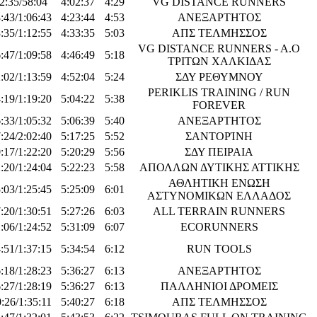
2:35/58:04
4:02:37
4:29
VG DISTANCE RUNNERS
:43/1:06:43
4:23:44
4:53
ΑΝΕΞΑΡΤΗΤΟΣ
:35/1:12:55
4:33:35
5:03
ΑΠΣ ΤΕΛΜΗΣΣΟΣ
VG DISTANCE RUNNERS - A.O
:47/1:09:58
4:46:49
5:18
ΤΡΙΤΩΝ ΧΑΛΚΙΔΑΣ
:02/1:13:59
4:52:04
5:24
ΣΔΥ ΡΕΘΥΜΝΟΥ
PERIKLIS TRAINING / RUN
:19/1:19:20
5:04:22
5:38
FOREVER
:33/1:05:32
5:06:39
5:40
ΑΝΕΞΑΡΤΗΤΟΣ
:24/2:02:40
5:17:25
5:52
ΣΑΝΤΟΡΊΝΗ
:17/1:22:20
5:20:29
5:56
ΣΔΥ ΠΕΙΡΑΙΑ
:20/1:24:04
5:22:23
5:58
ΑΠΟΛΛΩΝ ΔΥΤΙΚΗΣ ΑΤΤΙΚΗΣ
ΑΘΛΗΤΙΚΗ ΕΝΩΣΗ
:03/1:25:45
5:25:09
6:01
ΑΣΤΥΝΟΜΙΚΩΝ ΕΛΛΑΔΟΣ
:20/1:30:51
5:27:26
6:03
ALL TERRAIN RUNNERS
:06/1:24:52
5:31:09
6:07
ECORUNNERS
:51/1:37:15
5:34:54
6:12
RUN TOOLS
:18/1:28:23
5:36:27
6:13
ΑΝΕΞΑΡΤΗΤΟΣ
:27/1:28:19
5:36:27
6:13
ΠΑΛΛΗΝΙΟΙ ΔΡΟΜΕΙΣ
:26/1:35:11
5:40:27
6:18
ΑΠΣ ΤΕΛΜΗΣΣΟΣ