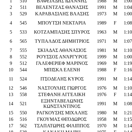
1
510
ΒΑΦΕΙΑΔΗΣ ΙΩΑΝΝΗΣ
1988
M
1:00
2
511
ΒΕΛΕΝΤΖΑΣ ΘΑΝΑΣΗΣ
1991
M
1:04
3
529
ΚΑΡΑΒΑΣΙΛΗΣ ΒΛΑΣΗΣ
1973
M
1:00
4
545
ΜΠΟΥΤΣΗ ΝΕΚΤΑΡΙΑ
1989
F
1:08
5
533
ΚΟΤΖΑΜΠΑΣΗΣ ΣΠΥΡΟΣ
1963
M
1:10
6
565
ΤΥΠΑΛΔΟΣ ΔΗΜΗΤΡΙΟΣ
1971
M
1:07
7
555
ΣΚΙΑΔΑΣ ΑΘΑΝΑΣΙΟΣ
1981
M
1:10
8
552
ΡΟΎΣΣΟΣ ΑΝΆΡΓΥΡΟΣ
1999
M
1:00
9
512
ΓΑΛΕΦΕΡΙΕΦ ΜΑΡΙΝΟΣ
1969
M
1:19
10
544
ΜΠΙΣΚΑ ΕΛΕΝΗ
1988
F
1:16
11
524
ΙΤΣΟΔΕΛΗΣ ΚΥΡΟΣ
1991
M
1:14
12
546
ΝΑΣΤΟΥΛΗΣ ΓΙΩΡΓΟΣ
1976
M
1:10
13
558
ΣΤΕΦΑΝΗ ΑΓΓΕΛΙΚΗ
1976
F
1:14
ΕΞΗΝΤΑΒΕΛΩΝΗΣ
14
521
1991
M
1:08
ΚΩΝΣΤΑΝΤΙΝΟΣ
15
550
ΡΑΓΚΟΥΣΗΣ ΜΙΧΑΛΗΣ
1980
M
1:21
16
516
ΓΚΟΥΜΑΣ ΘΕΌΔΩΡΟΣ
1958
M
1:15
17
562
ΤΣΑΠΑΤΩΡΗΣ ΦΙΛΙΠΠΟΣ
1970
M
1:14