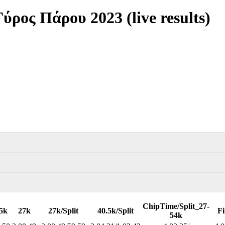
ρος Πάρου 2023 (live results)
ChipTime/Split_27-
5k
27k
27k/Split
40.5k/Split
Fi
54k