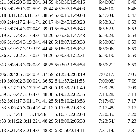
:21
3:02:20
3:02:20/1:34:59
4:56:36/1:54:16
6:46:06/
6:46
:15
3:02:59
3:02:59/1:35:44
4:57:07/1:54:08
6:46:10/
6:46
:18
3:11:12
3:11:12/1:38:54
5:00:15/1:49:03
6:47:04/
6:47
:00
2:44:17
2:44:17/1:26:17
4:42:45/1:58:28
6:53:31/
6:53
:03
3:07:04
3:07:04/1:39:01
5:05:47/1:58:43
6:53:23/
6:53
:19
3:17:48
3:17:48/1:43:29
5:05:36/1:47:48
6:53:23/
6:53
:06
3:19:34
3:19:34/1:44:28
5:18:07/1:58:33
6:59:06/
6:59
:49
3:19:37
3:19:37/1:44:48
5:18:09/1:58:32
6:59:06/
6:59
:36
3:17:02
3:17:02/1:44:26
5:09:33/1:52:31
6:59:19/
6:59
:43
3:08:08
3:08:08/1:38:25
5:03:02/1:54:54
6:59:21/
6:59
:06
3:04:05
3:04:05/1:37:59
5:12:24/2:08:19
7:05:17/
7:05
:10
3:00:02
3:00:02/1:36:52
5:11:57/2:11:55
7:09:08/
7:09
:29
3:17:59
3:17:59/1:43:30
5:19:39/2:01:40
7:09:28/
7:09
:39
3:16:47
3:16:47/1:48:08
5:19:22/2:02:35
7:13:28/
7:13
:52
3:01:17
3:01:17/1:41:25
5:15:10/2:13:53
7:17:49/
7:17
:33
3:06:45
3:06:45/1:41:12
5:15:08/2:08:23
7:17:48/
7:17
3:14:48
3:14:48/
5:16:51/2:02:03
7:20:35/
7:20
:53
3:11:22
3:11:22/1:48:29
5:18:00/2:06:38
7:23:54/
7:23
:13
3:21:48
3:21:48/1:48:35
5:35:59/2:14:11
7:31:14/
7:31