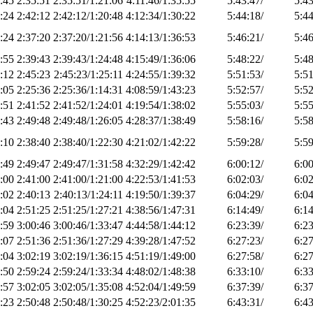
:45
2:35:51
2:35:51/1:21:06
4:11:46/1:35:55
5:43:47/
5:43
:24
2:42:12
2:42:12/1:20:48
4:12:34/1:30:22
5:44:18/
5:44
:24
2:37:20
2:37:20/1:21:56
4:14:13/1:36:53
5:46:21/
5:46
:55
2:39:43
2:39:43/1:24:48
4:15:49/1:36:06
5:48:22/
5:48
:12
2:45:23
2:45:23/1:25:11
4:24:55/1:39:32
5:51:53/
5:51
:05
2:25:36
2:25:36/1:14:31
4:08:59/1:43:23
5:52:57/
5:52
:51
2:41:52
2:41:52/1:24:01
4:19:54/1:38:02
5:55:03/
5:55
:43
2:49:48
2:49:48/1:26:05
4:28:37/1:38:49
5:58:16/
5:58
:10
2:38:40
2:38:40/1:22:30
4:21:02/1:42:22
5:59:28/
5:59
:49
2:49:47
2:49:47/1:31:58
4:32:29/1:42:42
6:00:12/
6:00
:00
2:41:00
2:41:00/1:21:00
4:22:53/1:41:53
6:02:03/
6:02
:02
2:40:13
2:40:13/1:24:11
4:19:50/1:39:37
6:04:29/
6:04
:04
2:51:25
2:51:25/1:27:21
4:38:56/1:47:31
6:14:49/
6:14
:59
3:00:46
3:00:46/1:33:47
4:44:58/1:44:12
6:23:39/
6:23
:07
2:51:36
2:51:36/1:27:29
4:39:28/1:47:52
6:27:23/
6:27
:04
3:02:19
3:02:19/1:36:15
4:51:19/1:49:00
6:27:58/
6:27
:50
2:59:24
2:59:24/1:33:34
4:48:02/1:48:38
6:33:10/
6:33
:57
3:02:05
3:02:05/1:35:08
4:52:04/1:49:59
6:37:39/
6:37
:23
2:50:48
2:50:48/1:30:25
4:52:23/2:01:35
6:43:31/
6:43