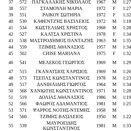
37
572
ΠΑΓΚΑΛΑΚΗΣ ΝΙΚΌΛΑΟΣ
1967
M
1:27
38
557
ΣΤΑΜΟΥΛΗ ΜΑΡΙΑ
1972
F
1:27
39
551
ΡΑΙΚΟΥ ΣΩΤΗΡΙΑ
1972
F
1:32
40
530
ΚΑΦΕΝΤΖΉΣ ΒΑΣΊΛΕΙΟΣ
1972
M
1:18
41
534
ΚΩΣΤΕΛΙΔΗΣ ΧΡΗΣΤΟΣ
1968
M
1:28
42
527
ΚΑΛΤΣΑ ΧΡΙΣΤΙΝΑ
1978
F
1:34
43
538
ΜΑΣΤΡΟΔΉΜΟΣ ΠΑΝΤΑΖΉΣ
1963
M
1:35
44
559
ΤΖΙΜΗΣ ΑΘΑΝΑΣΙΟΣ
1957
M
1:34
45
502
CHISE MARIANA
1975
F
1:32
46
541
ΜΕΛΕΚΟΣ ΓΕΩΡΓΙΟΣ
1969
M
1:29
47
515
ΓΚΑΝΑΤΣΙΟΣ ΧΑΡΙΣΙΟΣ
1969
M
1:26
48
573
ΤΣΕΠΑΣ ΚΩΝΣΤΑΝΤΊΝΟΣ
1978
M
1:23
49
517
ΔΑΝΙΗΛΙΔΗΣ ΓΙΩΡΓΟΣ
1964
M
1:34
50
568
ΧΑΝΙΩΤΗΣ ΚΩΝΣΤΑΝΤΙΝΟΣ
1971
M
1:28
51
519
ΔΟΛΙΑΣ ΑΘΑΝΑΣΙΟΣ
1986
M
1:19
52
566
ΦΛΩΡΟΣ ΑΔΑΜΑΝΤΙΟΣ
1981
M
1:25
53
571
ΨΑΡΡΟΣ ΝΟΤΗΣ-ΝΤΕΜΗΣ
1958
M
54
560
ΤΖΙΜΗΣ ΒΑΣΙΛΕΙΟΣ
1950
M
1:22
ΜΑΥΡΟΕΙΔΗΣ
55
539
1981
M
1:33
ΚΩΝΣΤΑΝΤΙΝΟΣ