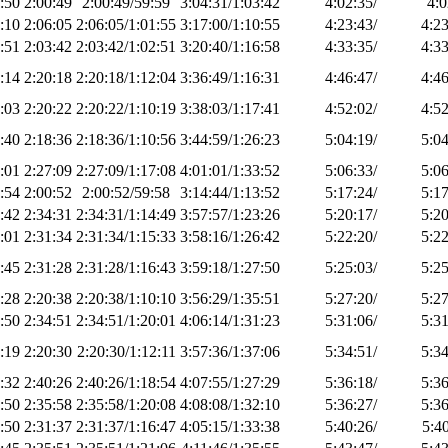
:50
2:00:49
2:00:49/59:59
3:04:31/1:03:42
4:02:35/
4:0
:10
2:06:05
2:06:05/1:01:55
3:17:00/1:10:55
4:23:43/
4:23
:51
2:03:42
2:03:42/1:02:51
3:20:40/1:16:58
4:33:35/
4:33
:14
2:20:18
2:20:18/1:12:04
3:36:49/1:16:31
4:46:47/
4:46
:03
2:20:22
2:20:22/1:10:19
3:38:03/1:17:41
4:52:02/
4:52
:40
2:18:36
2:18:36/1:10:56
3:44:59/1:26:23
5:04:19/
5:04
:01
2:27:09
2:27:09/1:17:08
4:01:01/1:33:52
5:06:33/
5:06
:54
2:00:52
2:00:52/59:58
3:14:44/1:13:52
5:17:24/
5:17
:42
2:34:31
2:34:31/1:14:49
3:57:57/1:23:26
5:20:17/
5:20
:01
2:31:34
2:31:34/1:15:33
3:58:16/1:26:42
5:22:20/
5:22
:45
2:31:28
2:31:28/1:16:43
3:59:18/1:27:50
5:25:03/
5:25
:28
2:20:38
2:20:38/1:10:10
3:56:29/1:35:51
5:27:20/
5:27
:50
2:34:51
2:34:51/1:20:01
4:06:14/1:31:23
5:31:06/
5:31
:19
2:20:30
2:20:30/1:12:11
3:57:36/1:37:06
5:34:51/
5:34
:32
2:40:26
2:40:26/1:18:54
4:07:55/1:27:29
5:36:18/
5:36
:50
2:35:58
2:35:58/1:20:08
4:08:08/1:32:10
5:36:27/
5:36
:50
2:31:37
2:31:37/1:16:47
4:05:15/1:33:38
5:40:26/
5:40