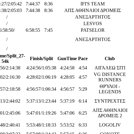
:27/2:05:42
7:44:37
8:36
IFI'S TEAM
:38/2:05:03
7:44:38
8:36
ΑΠΣ ΑΘΗΝΑΙΟΙ ΔΡΟΜΕΙΣ
/
ΑΝΕΞΑΡΤΗΤΟΣ
/
LESVOS
6:58:50/
6:58:55
7:45
PATSELOR
/
ΑΝΕΞΑΡΤΗΤΟΣ
/
me/Split_27-
Finish/Split
GunTime
Pace
Club
54k
:56/2:14:38
4:24:56/1:05:38
4:24:58
4:54
ΑΙΓΑΛΕΩ ΣΙΤΙ
VG DISTANCE
:02/2:16:30
4:28:02/1:06:19
4:28:05
4:57
RUNNERS
ΘΡΎΛΟΙ -
:57/2:18:58
4:56:57/1:06:34
4:56:57
5:29
LEGENDS
:13/2:44:02
5:37:13/1:23:44
5:37:19
6:14
ΣΥΝΤΡΕΧΤΕΣ
ΑΠΣ ΑΘΗΝΑΙΟΙ
:01/2:45:06
5:47:01/1:19:26
5:47:06
6:25
ΔΡΟΜΕΙΣ 2
:48/2:40:41
5:53:48/1:18:33
5:53:52
6:33
LOGOLIV