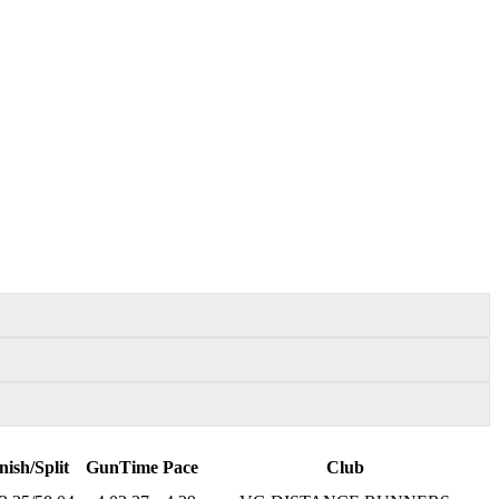
nish/Split
GunTime
Pace
Club