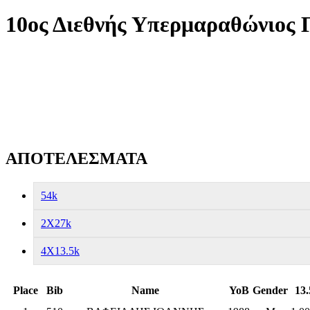
10ος Διεθνής Υπερμαραθώνιος Γύ
ΑΠΟΤΕΛΕΣΜΑΤΑ
54k
2X27k
4X13.5k
Place
Bib
Name
YoB
Gender
13.