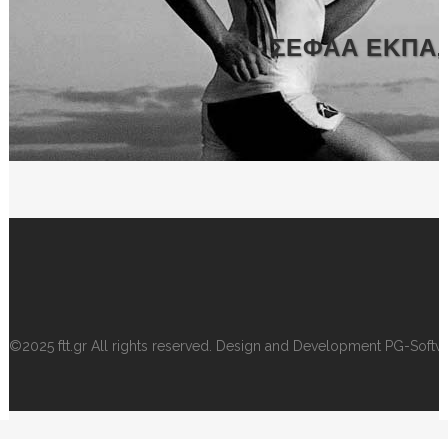
ΣΕΦΑΑ ΕΚΠΑ,
©2025 ftt.gr All rights reserved.
Design and Development PG-Softw